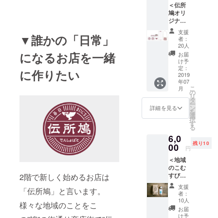
＜伝所
に名前
お選び
鳩オリ
を1年間
いただ
ジナル
掲載さ
けませ
サコッ
せてい
ん。 ※
支援
シュで
▼誰かの「日常」
ただき
支援
者：
応援
ます。
時、必
20人
コース
・お礼
ず備考
になるお店を一緒
お届
＞ ・伝
のメー
欄にご
け予
所鳩か
ルに加
定：
希望の
に作りたい
ら感謝
2019
えて、
お名前
年07
の気持
下記を
をご記
こ
月
ちが
お届け
の
入くだ
リ
メール
しま
タ
さい。
ー
で届き
す。
ン
記入の
詳細を見る
を
ます。
ーオ
選
ない場
択
・ウェ
リジナ
す
合は
る
ブ
ル一筆
CAMPF
6,0
（https:
箋 ー
IREの
残り10
//densh
00
オリジ
ユー
円
obato.t
ナルス
ザー名
＜地域
okyo）
テッ
を掲載
のこむ
に名前
カー×3
いたし
すびで
2階で新しく始めるお店は
を1年間
枚 ー
ます。
応援
掲載さ
オリジ
ご了承
支援
「伝所鳩」と言います。
コース
せてい
ナルマ
くださ
者：
＞ ・伝
ただき
スキン
10人
い。
様々な地域のことをこ
所鳩か
ます。
グテー
お届
ら感謝
・お礼
プ ※画
け予