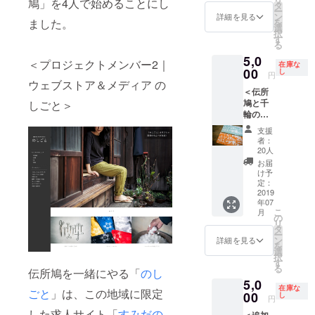
鳩」を4人で始めることにし
に下記
持ちが
念写
タ
きま
合があ
変更に
い。
ー
をお渡
メール
真」を
ン
す。 ・
詳細を見る
りま
なる場
ました。
を
ししま
で届き
撮影
選
レンタ
す。 ※
合があ
択
す。
ます。
し、そ
す
サイク
グッズ
りま
る
ー伝
・ウェ
の場で
ル一日
のお色
す。 ※
5,0
所鳩オ
ブ
プリン
券 ま
＜プロジェクトメンバー2｜
などは
グッズ
在庫な
リジナ
（https:
00
トアウ
し
ち歩き
お選び
円
のお色
ルス
//densh
ウェブストア＆メディア の
トして
は自転
いただ
などは
＜伝所
テッ
obato.t
お渡し
車で回
けませ
お選び
鳩と千
しごと＞
カー×3
okyo）
しま
りま
ん。 ※
いただ
輪の
枚 ・千
に名前
す。
す。必
支援
けませ
グッズ
輪がセ
を1年間
（2Lサ
要な方
時、必
支援
ん。 ※
で応援
レクト
掲載さ
イズプ
は千輪
者：
ず備考
支援
コース
した雑
せてい
リント
20人
が修理
欄にご
時、必
＞ ・伝
貨で、
ただき
最大2
した自
お届
希望の
ず備考
所鳩か
お持ち
ます。
カッ
け予
転車を
お名前
欄にご
ら感謝
のママ
・お礼
定：
ト。
お貸し
をご記
希望の
の気持
2019
チャリ
のメー
ウェブ
いたし
入くだ
お名前
年07
ちが
のカス
ルに加
用デー
ます。
さい。
をご記
こ
月
メール
タマイ
えて、
の
タを
※画像は
記入の
入くだ
リ
で届き
ズをい
ご来店
タ
CD‐
イメー
ない場
さい。
ー
ます。
たしま
いただ
ン
ROMに
詳細を見る
ジで
合は
記入の
を
・ウェ
す。 お
いた際
選
てお渡
す。 ※
CAMPF
ない場
択
ブ
客さま
に下記
す
し） ※
内容が
IREの
合は
る
（https:
伝所鳩を一緒にやる「
のし
とご相
をお渡
画像は
変更に
ユー
CAMPF
5,0
//densh
談の
ししま
イメー
なる場
ザー名
在庫な
IREの
ごと
」は、この地域に限定
obato.t
00
上、千
す。
し
ジで
合があ
円
を掲載
ユー
okyo）
輪にあ
ー伝
す。 ※
りま
いたし
ザー名
した求人サイト「
すみだの
＜追加