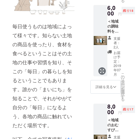
る
//densh
葉県多
です。
CAMPF
6,0
obato.t
古町）
※内容が
IREの
残り18
okyo）
00
ー谷
変更に
ユー
円
に名前
川醸造
なる場
ザー名
＜地域
を1年間
のおか
合があ
を掲載
毎日使うものは地域によっ
の調味
掲載さ
ず味噌
りま
いたし
料をお
せてい
（石川
す。 ※
ます。
て様々です。知らない土地
届けで
ただき
県能登
グッズ
ご了承
支援
応援
ます。
町）
のお色
者：
の商品を使ったり、食材を
くださ
コース
・お礼
ーた
2人
などは
い。
＞ ・伝
のメー
じまの
食べるということはその土
お選び
お届
所鳩か
ルに加
お塩
け予
いただ
ら感謝
地の仕事や習慣を知り、そ
えて、
定：
（兵庫
けませ
の気持
2019
下記を
県豊岡
ん。 ※
年07
この「毎日」の暮らしを知
ちが
お届け
市）
支援
こ
月
メール
しま
の
ー伝
時、必
リ
るということでもありま
で届き
す。
タ
所鳩オ
ず備考
ー
ます。
ー多
ン
リジナ
詳細を見る
欄にご
す。誰かの「まいにち」を
を
・ウェ
古米
選
ルス
希望の
択
ブ
1kg（千
す
テッ
知ることで、それがやがて
お名前
る
（https:
葉県多
カー×3
をご記
8,0
//densh
古町）
自分の「毎日」になるよ
※画像は
入くだ
残り17
obato.t
00
ー
イメー
さい。
円
う、各地の商品に触れてい
okyo）
しょう
ジで
記入の
＜地域
に名前
ゆの花
す。 ※
ない場
ただく場所です。
のおむ
を1年間
房 もろ
内容が
合は
すびを
掲載さ
みみそ
変更に
CAMPF
お届け
せてい
（兵庫
なる場
IREの
支援