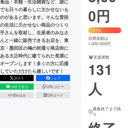
食品・衣類・生活雑貨など、誰に
0
円
でも日々の暮らしに欠かせないも
まちづくり・地域活性化
のがあると思います。そんな普段
の生活に欠かせない商品のつくり
CAMPFIRE for Social Good
CAMPFIRE Creation
121%
手さんを取材し、生産者のみなさ
CAMPFIREふるさと納税
machi-ya
コミュニティ
目標金額は
んと一緒に販売できるお店を、東
1,000,000円
京・墨田区の鳩の街通り商店街に
ある大正時代に建てられた長屋に
支援者数
131
オープンします！多くの方に応援
していただけたら嬉しいです！
ポスト
シェア
人
LINEで送る
URLコピー
埋め込み
QRコード
募集終了まで残
り