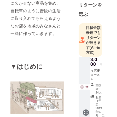
に欠かせない商品を集め、
リターンを
自転車のように普段の生活
選ぶ
に取り入れてもらえるよう
なお店を地域のみなさんと
目標金額
未達でも
一緒に作っていきます。
リターン
が届きま
す
(All-in
方式)
3,0
00
▼はじめに
円
＜応援
コース
＞ ・伝
所鳩か
支援
ら感謝
者：
の気持
24人
ちが
お届
メール
け予
で届き
定：
ます。
2019
年07
・ウェ
こ
月
ブ