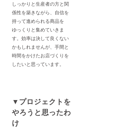
しっかりと生産者の方と関
なる場
合があ
係性を築きながら、自信を
りま
す。 ※
持って進められる商品を
グッズ
のお色
ゆっくりと集めていきま
などは
お選び
す。効率は決して良くない
いただ
かもしれませんが、手間と
けませ
ん。 ※
時間をかけたお店づくりを
支援
時、必
したいと思っています。
ず備考
欄にご
希望の
お名前
をご記
入くだ
さい。
▼プロジェクトを
記入の
ない場
合は
やろうと思ったわ
CAMPF
IREの
け
ユー
ザー名
を掲載