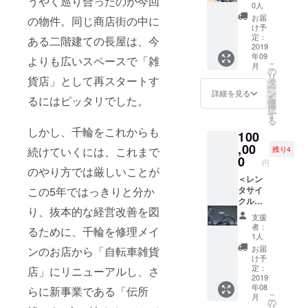
うやく巡り合ったのが今回
コース
ます。
みだの
0人
登や多
しょう
けませ
＞ ・伝
・お礼
仕事に
古町な
お届
の物件。同じ商店街の中に
ゆの花
ん。 ※
所鳩か
のメー
よる墨
け予
どの地
房 もろ
レンタ
ら感謝
ルに加
定：
田区見
ある二階建ての長屋は、今
域のこ
みみそ
サイク
の気持
2019
えて、
学ツ
とな
（兵庫
ル一日
年09
ちが
よりも広いスペースで「雑
ご来店
アー
ど、支
県豊岡
券は1年
こ
月
メール
いただ
の
（約3時
援して
市）
間有効
リ
貨店」として再スタートす
で届き
いた際
タ
間）
いただ
ー
※支援
ー
ます。
に下記
ン
伝所鳩
詳細を見る
いた方
しょう
時、必
を
るにはピッタリでした。
・ウェ
をお渡
選
がある
がお聞
ゆの花
ず備考
択
ブ
ししま
す
鳩の街
きした
房 たま
欄にご
る
（https:
す。
通り商
いこと
ごかけ
しかし、千輪をこれからも
希望の
100
//densh
ー伝
店街
にお答
ごはん
お名前
obato.t
,00
所鳩オ
や、近
続けていくには、これまで
えさせ
残り4
醤油
をご記
okyo）
リジナ
0
隣の店
ていた
（兵庫
円
入くだ
に名前
ルス
のやり方では厳しいことが
舗、さ
だく
県豊岡
さい。
を1年間
＜レン
テッ
らには
ざっく
市）
記入の
この5年ではっきりと分か
掲載さ
タサイ
カー×3
商品の
ばらん
ーた
ない場
せてい
クル自
枚 ・
生産者
な交流
じまの
合は
り、抜本的な経営改善を図
ただき
転車に
オープ
さんで
会で
お塩
支援
CAMPF
ます。
スポン
ンした
ある墨
す。 ※
者：
（兵庫
るために、千輪を修理メイ
IREの
・お礼
サー掲
伝所鳩
田区の
1人
画像は
県豊岡
ユー
のメー
載で応
の空間
町工場
イメー
お届
ンのお店から「自転車雑貨
市） ※
ザー名
ルに加
援コー
を使っ
さんを
け予
ジで
画像は
を掲載
えて、
ス＞ ・
て、
定：
店」にリニューアルし、さ
中心に
す。 ※
イメー
いたし
ご来店
伝所鳩
2019
だし
ご案内
内容が
ジで
ます。
年08
いただ
から感
らに新事業である「伝所
フォト
させて
変更に
す。 ※
ご了承
こ
月
いた際
謝の気
が「記
の
いただ
なる場
内容が
くださ
リ