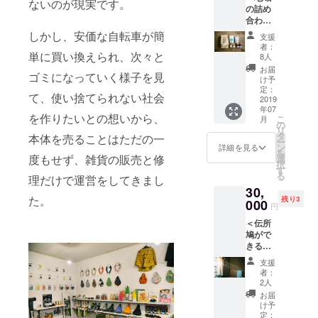
ジで
ないのが現実です。
いただ
の詰め
せてい
ゆの花
す。 ※
けませ
合わせ
ただき
房 もろ
内容が
ん。 ※
をお届
ます。
みみそ
しかし、安価な自転車が簡
変更に
支援
支援
けで応
・お礼
（兵庫
なる場
者：
時、必
援コー
単に買い換えられ、次々と
のメー
県豊岡
8人
合があ
ず備考
ス＞ ・
ルに加
市）
りま
お届
欄にご
ゴミになっていく様子を見
伝所鳩
えて、
ー能
け予
す。 ※
希望の
から感
ご来店
定：
登輪島
グッズ
お名前
て、使い捨てられない社会
謝の気
2019
いただ
塩（石
のお色
をご記
年07
持ちが
いた際
川県能
などは
入くだ
を作りたいとの想いから、
こ
月
メール
に下記
の
登町）
お選び
さい。
リ
で届き
をお渡
タ
ー伝
本体を売ることはただの一
いただ
記入の
ー
ます。
ししま
ン
所鳩オ
詳細を見る
けませ
ない場
を
・ウェ
す。
度もせず、雑貨の販売と修
選
リジナ
ん。 ※
合は
択
ブ
ー伝
す
ルス
支援
CAMPF
る
理だけで運営をしてきまし
（https:
所鳩オ
テッ
時、必
IREの
30,
//densh
リジナ
カー×3
ず備考
ユー
た。
残り3
obato.t
000
ルサ
枚 ※画
欄にご
円
ザー名
okyo）
コッ
像はイ
希望の
を掲載
＜伝所
に名前
シュ
メージ
お名前
いたし
鳩がで
を1年間
ー伝
です。
をご記
ます。
きるま
掲載さ
所鳩オ
※内容が
入くだ
ご了承
での話
せてい
リジナ
変更に
さい。
支援
くださ
を聞い
ただき
ルス
なる場
者：
記入の
い。
て応援
ます。
テッ
2人
合があ
ない場
コース
・お礼
カー×3
りま
お届
合は
＞ ・伝
のメー
枚 ー
け予
す。 ※
CAMPF
所鳩か
ルに加
定：
千輪オ
グッズ