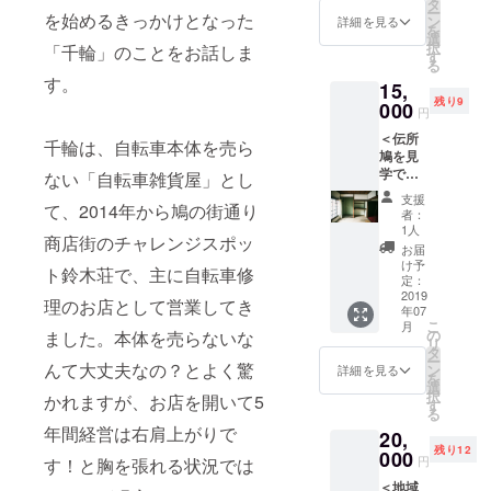
しま
タ
県豊岡
けませ
ます。
ー
ます。
を始めるきっかけとなった
す。
ン
市）
詳細を見る
ん。 ※
ご了承
を
・ウェ
ー多
選
ーた
支援
くださ
択
「千輪」のことをお話しま
ブ
古米
す
じまの
時、必
い。
る
（https:
2kg（千
お塩
ず備考
す。
15,
//densh
葉県多
（兵庫
欄にご
残り9
obato.t
000
古町）
県豊岡
希望の
円
okyo）
ー谷
市）
お名前
＜伝所
に名前
川醸造
ー伝
千輪は、自転車本体を売ら
をご記
鳩を見
を1年間
のおか
所鳩オ
入くだ
学で応
掲載さ
ない「自転車雑貨屋」とし
ず味噌
リジナ
さい。
援コー
せてい
（石川
ルス
記入の
支援
ス＞ ・
て、2014年から鳩の街通り
ただき
県能登
テッ
者：
ない場
伝所鳩
ます。
町）
1人
カー×3
合は
商店街のチャレンジスポッ
から感
・お礼
ーた
※画像は
お届
CAMPF
謝の気
のメー
じまの
け予
イメー
IREの
ト鈴木荘で、主に自転車修
持ちが
ルに加
定：
お塩
ジで
ユー
メール
2019
えて、
（兵庫
す。 ※
理のお店として営業してき
ザー名
年07
で届き
下記を
県豊岡
内容が
を掲載
こ
月
ます。
お届け
の
市）
ました。本体を売らないな
変更に
いたし
リ
・ウェ
しま
タ
ー伝
なる場
ます。
ー
ブ
んて大丈夫なの？とよく驚
す。
ン
所鳩オ
詳細を見る
合があ
ご了承
を
（https:
ー多
選
リジナ
りま
くださ
択
かれますが、お店を開いて5
//densh
古米
す
ルス
す。 ※
い。
る
obato.t
2kg（千
テッ
グッズ
年間経営は右肩上がりで
20,
okyo）
葉県多
カー×3
のお色
残り12
に名前
000
古町）
※画像は
などは
円
す！と胸を張れる状況では
を1年間
ー
イメー
お選び
＜地域
掲載さ
しょう