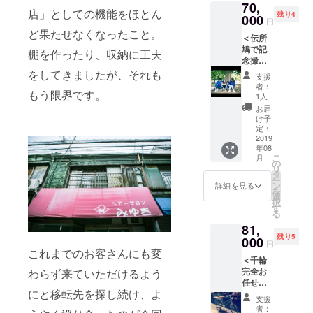
70,
（https:
す。
千輪オ
日券
店」としての機能をほとん
残り4
//densh
000
－伝所
リジナ
伝所鳩
円
obato.t
鳩オリ
ル手ぬ
を見学
ど果たせなくなったこと。
＜伝所
okyo）
ジナル
ぐい
いただ
鳩で記
に名前
ステッ
棚を作ったり、収納に工夫
ー多
いた後
念撮影
を1年間
カー×3
古米
は、自
をして
掲載さ
をしてきましたが、それも
枚 ・伝
1kg（千
転車に
支援
応援
せてい
所鳩メ
葉県多
者：
乗って
もう限界です。
コース
ただき
ンバー
1人
古町）
近隣散
＞ ・伝
ます。
から直
ー能
お届
策をお
所鳩か
・お礼
接お店
け予
登輪島
楽しみ
ら感謝
のメー
定：
ができ
塩（石
くださ
の気持
2019
ルに加
るまで
川県能
い。 ※
年08
ちが
えて、
のお話
登町）
画像は
こ
月
メール
ご来店
の
します
ー谷
イメー
リ
で届き
いただ
タ
（約2時
川醸造
ジで
ー
ます。
いた際
ン
間） お
詳細を見る
のおか
す。 ※
を
・ウェ
に下記
選
店のこ
ず味噌
内容が
択
ブ
をお渡
す
とだけ
（石川
変更に
る
（https:
ししま
でな
県能登
なる場
81,
//densh
す。
く、千
町）
合があ
残り5
obato.t
000
ー伝
輪のこ
ー舳
円
りま
okyo）
これまでのお客さんにも変
所鳩オ
と、す
倉屋の
す。 ※
＜千輪
に名前
リジナ
みだの
いしる
グッズ
完全お
わらず来ていただけるよう
を1年間
ルス
仕事や
（石川
のお色
任せカ
掲載さ
テッ
のしご
県能登
などは
にと移転先を探し続け、よ
スタム
せてい
カー×3
とのこ
町）
支援
お選び
で応援
ただき
枚 ・す
と、能
者：
ー
いただ