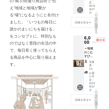
の”鳩”の街通り商店街で”伝
の気持
のメー
定：
像はイ
ちが
2019
ルに加
メージ
え”地域と地域が繋が
年07
メール
えて、
です。
こ
月
で届き
下記を
る”場”になるようにと名付け
の
※内容が
リ
ます。
お届け
タ
変更に
ー
ました。「いつもの毎日に
・ウェ
しま
ン
なる場
詳細を見る
を
ブ
す。
選
合があ
択
誰かのまいにちを届ける」
（https:
ーオ
す
りま
る
//densh
リジナ
す。 ※
をコンセプトに、特別なも
6,0
obato.t
ルサ
グッズ
残り18
okyo）
00
コッ
のお色
のではなく普段の生活の中
円
に名前
シュ
などは
＜地域
を1年間
ーオ
で、毎日長く使ってもらえ
お選び
のこむ
掲載さ
リジナ
いただ
すびで
せてい
る商品を中心に取り揃えま
ル一筆
けませ
応援
ただき
箋 ー
ん。 ※
支援
す。
コース
ます。
オリジ
支援
者：
＞ ・伝
・お礼
ナルス
2人
時、必
所鳩か
のメー
テッ
ず備考
お届
ら感謝
ルに加
カー×3
け予
欄にご
の気持
えて、
定：
枚 ー
希望の
ちが
2019
下記を
オリジ
お名前
年07
メール
お届け
ナルマ
をご記
こ
月
で届き
しま
の
スキン
入くだ
リ
ます。
す。
タ
グテー
さい。
ー
・ウェ
ー多
ン
プ ※画
詳細を見る
記入の
を
ブ
古米
選
像はイ
ない場
択
（https:
1kg（千
す
メージ
合は