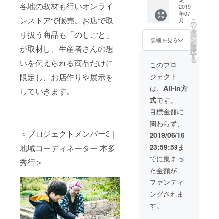
スキン
お選び
ます。
ザー名
お名前
各地の取材も行いオンライ
謝の気
2019
のメー
グテー
いただ
※スポン
を掲載
をご記
年07
持ちが
ルに加
プ ー
くこと
サー名
いたし
ンストアで販売。お店で取
入くだ
こ
月
メール
えて、
の
伝所鳩
はでき
を掲載
ます。
さい。
リ
で届き
下記を
タ
オリジ
ませ
する自
り扱う商品も「のしごと」
ご了承
記入の
ー
ます。
お届け
ン
ナル一
詳細を見る
ん。 ※
転車は
くださ
ない場
を
・ウェ
しま
選
が取材し、生産者さんの想
筆箋 ※
画像は
お選び
い。
合は
択
ブ
す。
す
画像は
イメー
いただ
CAMPF
る
（https:
いを伝えられる商品だけに
ー千
イメー
このプロ
ジで
けませ
IREの
//densh
輪オリ
ジで
す。 ※
ん。 ※
ユー
ジェクト
限定し、お店作りや展示を
obato.t
ジナル
す。 ※
内容が
内容が
ザー名
okyo）
手ぬぐ
内容が
は、
All-In方
変更に
変更に
を掲載
していきます。
に名前
い ー
変更に
なる場
なる場
いたし
式
です。
を1年間
伝所鳩
なる場
合があ
合があ
ます。
掲載さ
オリジ
合があ
目標金額に
りま
りま
ご了承
せてい
ナルス
りま
す。 ※
す。 ※
くださ
関わらず、
ただき
テッ
す。 ※
グッズ
グッズ
い。
ます。
＜プロジェクトメンバー3｜
カー×3
グッズ
2019/06/16
のお色
のお色
・お礼
枚 ー
のお色
などは
などは
23:59:59
ま
地域コーディネーター 本多
のメー
伝所鳩
などは
お選び
お選び
ルに加
オリジ
お選び
でに集まっ
いただ
いただ
秀行＞
えて、
ナルマ
いただ
けませ
けませ
た金額が
下記を
スキン
けませ
ん。 ※
ん。 ※
お届け
グテー
ん。 ※
ファンディ
支援
支援
しま
プ ー
支援
時、必
時、必
ングされま
す。
伝所鳩
時、必
ず備考
ず備考
ー多
オリジ
ず備考
す。
欄にご
欄にご
古米
ナル一
欄にご
希望の
希望の
1kg（千
筆箋 ※