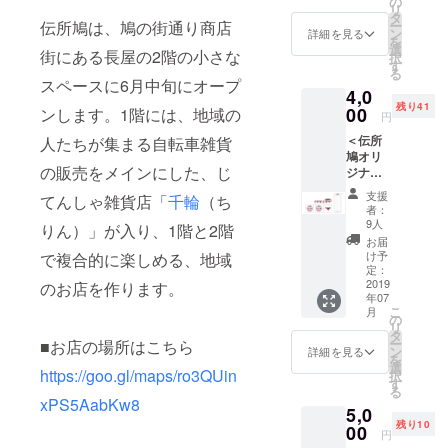
の
リ
（https:
タ
ー
伝所鳩は、鳩の街通り商店
//densh
ン
詳細を見る
を
obato.t
選
街にある長屋の2階の小さな
択
okyo）
す
る
に名前
スペースに6月中旬にオープ
4,0
を1年間
残り41
掲載さ
00
ンします。1階には、地域の
円
せてい
＜伝所
人たちが集まる自転車雑貨
ただき
鳩オリ
ます。
の販売をメインにした、じ
ジナル
・伝所
グッズ
鳩オリ
支援
てんしゃ雑貨店「
千
輪
（ち
で応援
ジナル
者：
コース
ステッ
9人
りん）」が入り、1階と2階
＞ ・伝
カー×3
お届
所鳩か
枚 ※画
け予
で複合的に楽しめる、地域
ら感謝
像はイ
定：
の気持
2019
メージ
のお店を作ります。
年07
ちが
です。
こ
月
メール
※内容が
の
リ
で届き
変更に
タ
ー
■お店の場所はこちら
ます。
なる場
ン
詳細を見る
を
・ウェ
合があ
選
https://goo.gl/maps/ro3QUin
択
ブ
りま
す
る
（https:
す。 ※
xPS5AabKw8
5,0
//densh
グッズ
残り10
obato.t
00
のお色
円
okyo）
などは