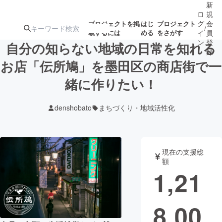
新
ロ
規
グ
会
プロジェクトを掲
はじ
プロジェクト
/
載するには
める
をさがす
イ
員
ン
登
自分の知らない地域の日常を知れる
録
お店「伝所鳩」を墨田区の商店街で一
緒に作りたい！
人気のプロ
注目のリ
注目の新着プロ
募集終了が近いプ
もうすぐ公開
ジェクト
ターン
ジェクト
ロジェクト
されます
denshobato
まちづくり・地域活性化
アート・写真
音楽
現在の支援総
テクノロジー・ガジェット
ゲーム・サ
額
1,21
映像・映画
書籍・雑誌
8,00
ビジネス・起業
チャレンジ