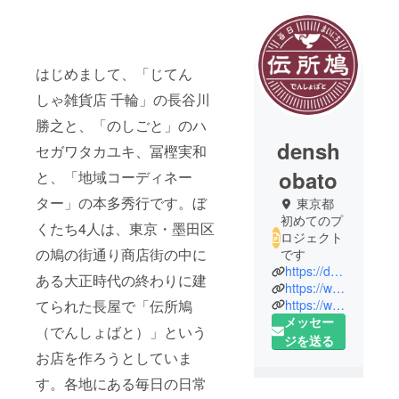
はじめまして、「じてん
しゃ雑貨店 千輪」の長谷川
勝之と、「のしごと」のハ
densh
セガワタカユキ、冨樫実和
obato
と、「地域コーディネー
ター」の本多秀行です。ぼ
東京都
初めてのプ
くたち4人は、東京・墨田区
ロジェクト
の鳩の街通り商店街の中に
です
https://denshobato.tokyo/
ある大正時代の終わりに建
https://www.instagram.com/denshobato_/
https://www.facebook.com/denshobatotoyooka/
てられた長屋で「伝所鳩
メッセー
（でんしょばと）」という
ジを送る
お店を作ろうとしていま
す。各地にある毎日の日常