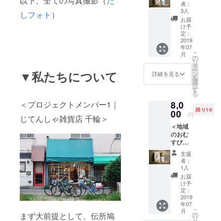
以下、全ての写真撮影（
だ
で応援
ただき
県豊岡
合があ
者：
ユー
コース
ます。
市）
3人
りま
ザー名
しフォト
）
＞ ・伝
・お礼
ー能
す。 ※
お届
を掲載
所鳩か
のメー
登輪島
け予
グッズ
いたし
ら感謝
ルに加
定：
塩（石
のお色
ます。
の気持
2019
えて、
川県能
などは
ご了承
年07
ちが
下記を
登町）
お選び
くださ
こ
月
メール
お届け
の
ー伝
いただ
い。
リ
で届き
しま
タ
書鳩オ
けませ
ー
ます。
▼私たちについて
す。
ン
リジナ
詳細を見る
ん。 ※
を
・ウェ
ー能
選
ルス
支援
択
ブ
登輪島
す
テッ
時、必
る
（https:
塩（石
カー×3
ず備考
＜プロジェクトメンバー1｜
8,0
//densh
川県能
※画像は
欄にご
残り19
obato.t
00
登町）
イメー
希望の
円
じてんしゃ雑貨店 千輪＞
okyo）
ー谷
ジで
お名前
＜地域
に名前
川醸造
す。 ※
をご記
のおむ
を1年間
のおか
内容が
入くだ
すびを
掲載さ
ず味噌
変更に
さい。
お届け
せてい
（石川
なる場
記入の
支援
で応援
ただき
県能登
合があ
者：
ない場
コース
ます。
町）
1人
りま
合は
＞ ・伝
・お礼
ー
す。 ※
お届
CAMPF
所鳩か
のメー
しょう
け予
グッズ
IREの
ら感謝
ルに加
定：
ゆの花
のお色
ユー
の気持
2019
えて、
房 もろ
などは
ザー名
年07
ちが
下記を
みみそ
お選び
を掲載
こ
月
メール
お届け
の
まず大前提として、伝所鳩
（兵庫
いただ
いたし
リ
で届き