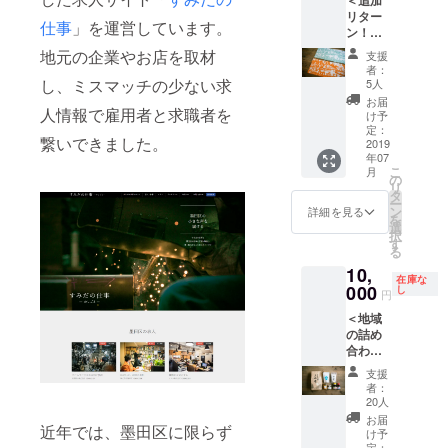
に名前
る雑貨
所鳩オ
内容が
す。 ※
ます。
を掲載
リター
を1年間
を使い
リジナ
変更に
グッズ
仕事
」を運営しています。
ご了承
いたし
ン！伝
掲載さ
自転車
ルス
なる場
のお色
くださ
ます。
所鳩と
せてい
が楽し
テッ
合があ
地元の企業やお店を取材
などは
支援
い。
ご了承
千輪の
ただき
くなる
カー×3
りま
者：
お選び
くださ
グッズ
ます。
し、ミスマッチの少ない求
ような
枚 ・千
5人
す。 ※
いただ
い。
で応援
・お礼
カスタ
輪のレ
グッズ
お届
けませ
コース
人情報で雇用者と求職者を
のメー
マイズ
ンタサ
け予
のお色
ん。 ※
＞ ・伝
ルに加
定：
をしま
イクル
などは
案内先
繋いできました。
所鳩か
2019
えて、
す。 ※
自転車
お選び
をお選
年07
ら感謝
下記を
ママ
にスポ
いただ
びいた
こ
月
の気持
お届け
の
チャリ
ンサー
けませ
だくこ
リ
ちが
しま
タ
限定に
名を1年
ん。 ※
とはで
ー
メール
す。
ン
なりま
間掲載
詳細を見る
支援
きませ
を
で届き
ー千
選
す。 ※
させて
時、必
ん。 ※
択
ます。
輪オリ
す
イメー
いただ
ず備考
レンタ
る
・ウェ
ジナル
ジのご
きま
欄にご
サイク
10,
ブ
手ぬぐ
相談に
す。 ※
希望の
ル一日
在庫な
（https:
000
い ー
し
乗りま
画像は
お名前
円
券は見
//densh
伝所鳩
すが、
イメー
をご記
学ツ
＜地域
obato.t
オリジ
チョイ
ジで
入くだ
アー当
の詰め
okyo）
ナルス
スはお
す。掲
さい。
日のみ
合わせ
に名前
テッ
任せし
載位置
記入の
有効 ※
をお届
を1年間
カー×3
ていた
等はこ
ない場
支援
支援
けで応
掲載さ
枚 ー
だく形
ちらで
者：
合は
時、必
援コー
せてい
伝所鳩
20人
になる
決めさ
CAMPF
ず備考
ス＞ ・
ただき
オリジ
ので、
せてい
お届
IREの
欄にご
近年では、墨田区に限らず
伝所鳩
ます。
ナルマ
け予
雑貨を
ただき
ユー
希望の
から感
・お礼
定：