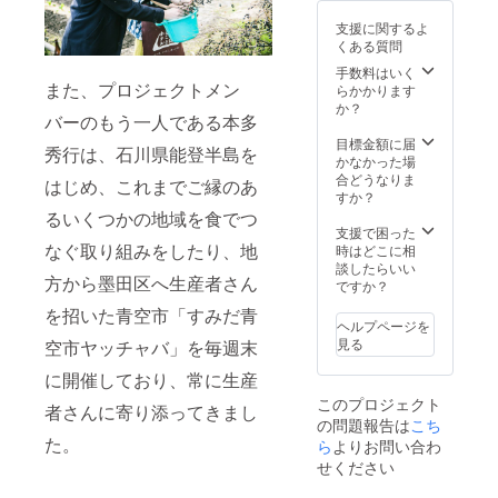
希望の
お名前
お名前
葉県多
画像は
お名前
をご記
をご記
支援に関するよ
古町）
イメー
をご記
入くだ
入くだ
くある質問
ー能
ジで
入くだ
さい。
さい。
登輪島
す。 ※
手数料はいく
さい。
記入の
記入の
塩（石
また、プロジェクトメン
内容が
らかかります
記入の
ない場
ない場
川県能
変更に
か？
ない場
合は
合は
バーのもう一人である本多
登町）
なる場
合は
CAMPF
CAMPF
ー谷
合があ
目標金額に届
CAMPF
IREの
IREの
秀行は、石川県能登半島を
川醸造
りま
かなかった場
IREの
ユー
ユー
のおか
す。 ※
合どうなりま
ユー
ザー名
ザー名
はじめ、これまでご縁のあ
ず味噌
グッズ
すか？
ザー名
を掲載
を掲載
（石川
のお色
を掲載
るいくつかの地域を食でつ
いたし
いたし
県能登
などは
支援で困った
いたし
ます。
ます。
町）
なぐ取り組みをしたり、地
お選び
時はどこに相
ます。
ご了承
ご了承
ー舳
いただ
談したらいい
ご了承
くださ
くださ
方から墨田区へ生産者さん
倉屋の
けませ
ですか？
くださ
い。
い。
いしる
ん。 ※
い。
を招いた青空市「すみだ青
（石川
支援
ヘルプページを
県能登
時、必
見る
空市ヤッチャバ」を毎週末
町）
ず備考
ー
欄にご
に開催しており、常に生産
しょう
希望の
このプロジェクト
ゆの花
お名前
者さんに寄り添ってきまし
の問題報告は
こち
房 もろ
をご記
た。
みみそ
ら
よりお問い合わ
入くだ
（兵庫
さい。
せください
県豊岡
記入の
市）
ない場