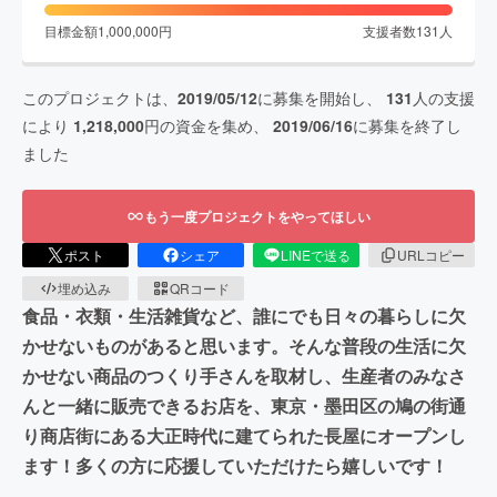
目標金額
1,000,000
円
支援者数
131
人
このプロジェクトは、
2019/05/12
に募集を開始し、
131
人の支援
により
1,218,000
円の資金を集め、
2019/06/16
に募集を終了し
ました
もう一度プロジェクトをやってほしい
ポスト
シェア
LINEで送る
URLコピー
埋め込み
QRコード
食品・衣類・生活雑貨など、誰にでも日々の暮らしに欠
かせないものがあると思います。そんな普段の生活に欠
かせない商品のつくり手さんを取材し、生産者のみなさ
んと一緒に販売できるお店を、東京・墨田区の鳩の街通
り商店街にある大正時代に建てられた長屋にオープンし
ます！多くの方に応援していただけたら嬉しいです！