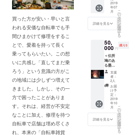
IREの
ら感謝
2019
えて、
リジナ
のお色
ユー
年07
の気持
下記を
ル手ぬ
などは
ザー名
こ
月
ちが
お届け
の
ぐい ・
お選び
を掲載
リ
メール
買った方が安い・早いと言
しま
タ
伝所鳩
いただ
いたし
ー
で届き
す。
ン
見学会
詳細を見る
けませ
ます。
を
われる安価な自転車でも手
ます。
ー伝
選
へご招
ん。 ※
ご了承
択
・ウェ
所鳩オ
す
待（約1
支援
くださ
る
間ひまかけて修理をするこ
ブ
リジナ
時間程
時、必
い。
50,
（https:
ルサ
度）
ず備考
とで、愛着を持って長く
残り3
//densh
000
コッ
小さな
欄にご
円
obato.t
シュ
お店で
乗ってもらいたい。この想
希望の
＜伝所
okyo）
ー伝
すが、
お名前
鳩のあ
に名前
所鳩オ
いに共感し「直してまだ乗
伝所鳩
をご記
る墨田
を1年間
リジナ
メン
入くだ
区をご
ろう」という意識の方がこ
掲載さ
ルス
バーが
さい。
支援
案内で
せてい
テッ
店舗の
者：
記入の
の地域には少しずつ増えて
応援
ただき
カー×3
2人
簡単な
ない場
コース
ます。
ー伝
ご案内
お届
合は
きました。しかし、その一
＞ ・伝
・お礼
所鳩オ
け予
をさせ
CAMPF
所鳩か
のメー
定：
リジナ
ていた
IREの
方で困ったことがありま
ら感謝
2019
ルに加
ル一筆
だきま
ユー
年10
の気持
えて、
箋 ー
す。それは、経営が不安定
す。 ・
ザー名
こ
月
ちが
ご来店
の
伝所鳩
千輪が
を掲載
リ
メール
いただ
なことに加え、修理を待つ
タ
オリジ
直した
いたし
ー
で届き
いた際
ン
ナルマ
詳細を見る
自転車
ます。
を
自転車で店舗は埋め尽くさ
ます。
に下記
選
スキン
でレン
ご了承
択
・ウェ
をお渡
す
グテー
タサイ
くださ
る
れ、本来の「自転車雑貨
ブ
ししま
プ ー
クル一
い。