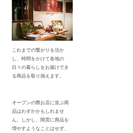
ー
合は
しょう
CAMPF
ゆの花
IREの
房 たま
ユー
ごかけ
ザー名
ごはん
を掲載
醤油
いたし
（兵庫
ます。
県豊岡
ご了承
市）
くださ
これまでの繋がりを活か
ーた
い。
じまの
し、時間をかけて各地の
お塩
（兵庫
日々の暮らしをお届けでき
県豊岡
る商品を取り揃えます。
市）
ー伝
所鳩オ
リジナ
ルス
テッ
オープンの際お店に並ぶ商
カー×3
※画像は
品はわずかかもしれませ
イメー
ジで
ん。しかし、闇雲に商品を
す。 ※
増やすようなことはせず、
内容が
変更に