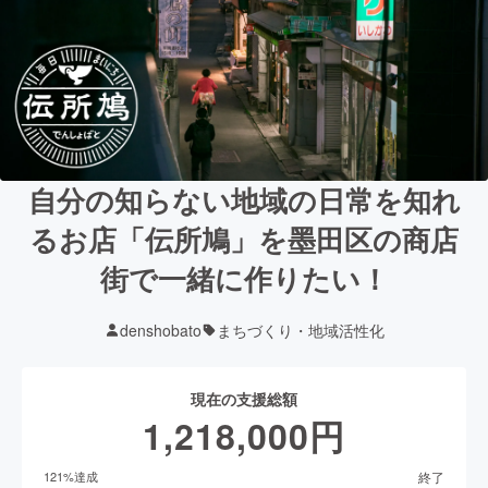
自分の知らない地域の日常を知れ
るお店「伝所鳩」を墨田区の商店
街で一緒に作りたい！
denshobato
まちづくり・地域活性化
現在の支援総額
1,218,000
円
終了
121
%達成