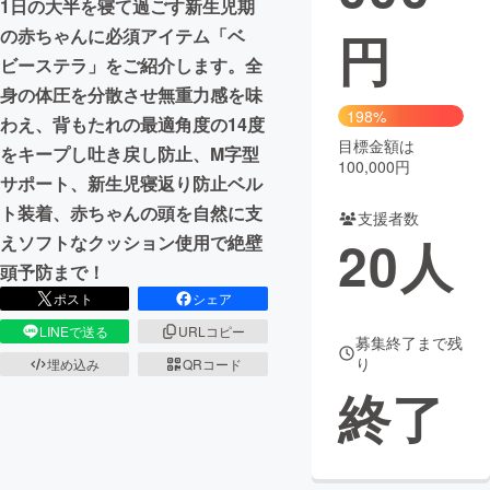
1日の大半を寝て過ごす新生児期
円
の赤ちゃんに必須アイテム「ベ
まちづくり・地域活性化
ビーステラ」をご紹介します。全
身の体圧を分散させ無重力感を味
CAMPFIRE for Social Good
CAMPFIRE Creation
198%
わえ、背もたれの最適角度の14度
CAMPFIREふるさと納税
machi-ya
コミュニティ
目標金額は
をキープし吐き戻し防止、M字型
100,000円
サポート、新生児寝返り防止ベル
ト装着、赤ちゃんの頭を自然に支
支援者数
20
人
えソフトなクッション使用で絶壁
頭予防まで！
ポスト
シェア
LINEで送る
URLコピー
募集終了まで残
り
埋め込み
QRコード
終了