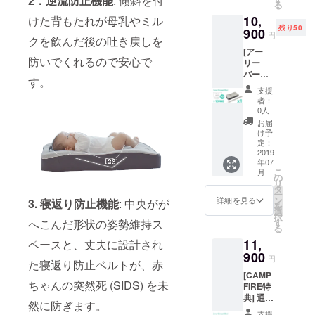
2．逆流防止機能
: 傾斜を付
る
×1台 (ウ
10,
けた背もたれが母乳やミル
レタン
残り50
フォー
900
円
クを飲んだ後の吐き戻しを
ムベッ
[アー
ド×1
防いでくれるので安心で
リー
台、カ
バード]
バー×1
す。
通常
枚、寝
支援
16,900
返り防
者：
円
止ベル
0人
→10,90
ト×1本)
お届
0円（送
け予
料込）
定：
寝返り
2019
年07
防止無
こ
月
重力新
の
リ
生児用
タ
ー
ベッド
ン
詳細を見る
3. 寝返り防止機能
: 中央がが
を
×1台 (ウ
選
択
レタン
す
へこんだ形状の姿勢維持ス
る
フォー
11,
ムベッ
ペースと、丈夫に設計され
ド×1
900
円
た寝返り防止ベルトが、赤
台、カ
[CAMP
バー×1
ちゃんの突然死 (SIDS) を未
FIRE特
枚、寝
典] 通常
返り防
然に防ぎます。
16,900
止ベル
支援