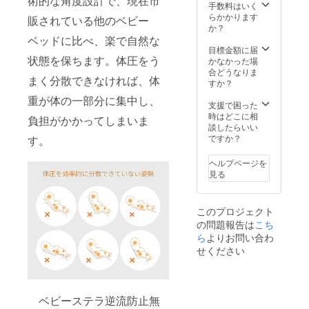
術的な角度設計で、現在市
手数料はいく
らかかります
販されている他のベビー
か？
ベッドに比べ、楽で自然な
目標金額に届
状態を保ちます。体圧をう
かなかった場
合どうなりま
まく分散できなければ、体
すか？
重が体の一部分に集中し、
支援で困った
時はどこに相
負担がかかってしまいま
談したらいい
ですか？
す。
ヘルプページを
見る
このプロジェクト
の問題報告は
こち
ら
よりお問い合わ
せください
ベビーステラ逆流防止無