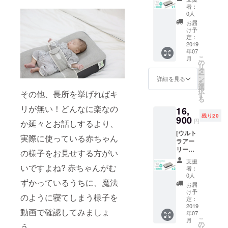
円
ト×1本)
者：
→11,90
0人
0円（送
お届
料込）
け予
寝返り
定：
防止無
2019
年07
重力新
こ
月
生児用
の
リ
ベッド
タ
ー
×1台 (ウ
ン
詳細を見る
を
レタン
選
択
その他、長所を挙げればキ
フォー
す
る
ムベッ
リが無い！どんなに楽なの
16,
ド×1
残り20
台、カ
900
円
か延々とお話しするより、
バー×1
[ウルト
枚、寝
実際に使っている赤ちゃん
ラアー
返り防
リー
止ベル
の様子をお見せする方がい
バード]
ト×1本)
支援
通常
いですよね? 赤ちゃんがむ
者：
33,800
0人
ずかっているうちに、魔法
円
お届
→16,90
け予
のように寝てしまう様子を
0円（送
定：
料込）
2019
動画で確認してみましょ
年07
寝返り
こ
月
防止無
の
う。