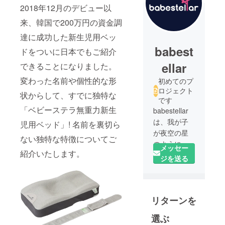
2018年12月のデビュー以
来、韓国で200万円の資金調
達に成功した新生児用ベッ
babest
ドをついに日本でもご紹介
ellar
できることになりました。
変わった名前や個性的な形
初めてのプ
ロジェクト
状からして、すでに独特な
です
「ベビーステラ無重力新生
babestellar
は、我が子
児用ベッド」! 名前を裏切ら
が夜空の星
ない独特な特徴についてご
のようにき
メッセー
紹介いたします。
らきらと、
ジを送る
時には恒星
のように大
胆でたくま
リターンを
しく育つこ
とを願う心
選ぶ
をこめて、