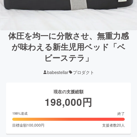
体圧を均一に分散させ、無重力感
が味わえる新生児用ベッド「ベ
ビーステラ」
babestellar
プロダクト
現在の支援総額
198,000
円
終了
198
%達成
目標金額
100,000
円
支援者数
20
人