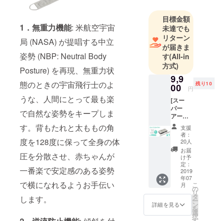
お母さんと
大切な子供
目標金額
1．無重力機能
: 米航空宇宙
未達でも
のための商
リターン
品開発に最
局 (NASA) が提唱する中立
が届きま
善を尽くし
姿勢 (NBP: Neutral Body
す
(All-in
ます。
方式)
Posture) を再現、無重力状
9,9
態のときの宇宙飛行士のよ
残り10
00
円
うな、人間にとって最も楽
[スー
パー
で自然な姿勢をキープしま
アー
リー
す。背もたれと太ももの角
支援
バード]
者：
通常
度を128度に保って全身の体
20人
16,900
お届
圧を分散させ、赤ちゃんが
円
け予
→9,900
定：
一番楽で安定感のある姿勢
円（送
2019
年07
料込）
で横になれるようお手伝い
こ
月
寝返り
の
リ
防止無
タ
します。
ー
重力新
ン
詳細を見る
を
生児用
選
択
ベッド
す