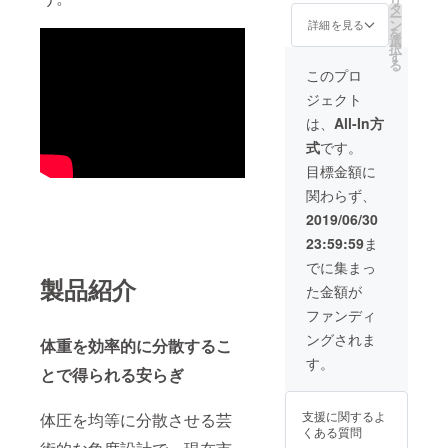
リ
重力新
タ
ー
生児用
ン
詳細を見る
を
ベッド
選
択
×2台 (ウ
す
る
レタン
このプロ
フォー
ジェクト
ムベッ
ド×2
は、
All-In方
台、カ
式
です。
バー×2
枚、寝
目標金額に
返り防
関わらず、
止ベル
ト×2本)
2019/06/30
23:59:59
ま
でに集まっ
製品紹介
た金額が
ファンディ
ングされま
体重を効率的に分散するこ
す。
とで得られる安らぎ
支援に関するよ
体圧を均等に分散させる芸
くある質問