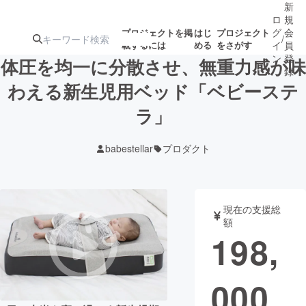
新
ロ
規
グ
会
プロジェクトを掲
はじ
プロジェクト
/
載するには
める
をさがす
イ
員
ン
登
体圧を均一に分散させ、無重力感が味
録
わえる新生児用ベッド「ベビーステ
ラ」
人気のプロ
注目のリ
注目の新着プロ
募集終了が近いプ
もうすぐ公開
ジェクト
ターン
ジェクト
ロジェクト
されます
babestellar
プロダクト
アート・写真
音楽
現在の支援総
テクノロジー・ガジェット
ゲーム・サ
額
198,
映像・映画
書籍・雑誌
000
ビジネス・起業
チャレンジ