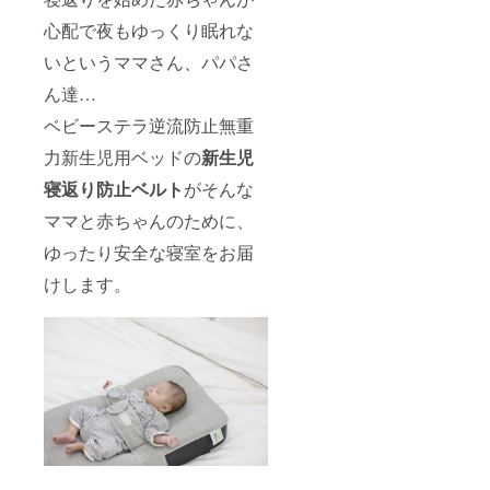
心配で夜もゆっくり眠れな
いというママさん、パパさ
ん達…
ベビーステラ逆流防止無重
力新生児用ベッドの
新生児
寝返り防止
ベルト
がそんな
ママと赤ちゃんのために、
ゆったり安全な寝室をお届
けします。