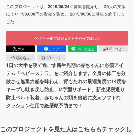
このプロジェクトは、
2019/05/24
に募集を開始し、
20
人の支援
により
198,000
円の資金を集め、
2019/06/30
に募集を終了しま
した
もう一度プロジェクトをやってほしい
ポスト
シェア
LINEで送る
URLコピー
埋め込み
QRコード
1日の大半を寝て過ごす新生児期の赤ちゃんに必須アイ
テム「ベビーステラ」をご紹介します。全身の体圧を分
散させ無重力感を味わえ、背もたれの最適角度の14度を
キープし吐き戻し防止、M字型サポート、新生児寝返り
防止ベルト装着、赤ちゃんの頭を自然に支えソフトな
クッション使用で絶壁頭予防まで！
このプロジェクトを見た人はこちらもチェックし