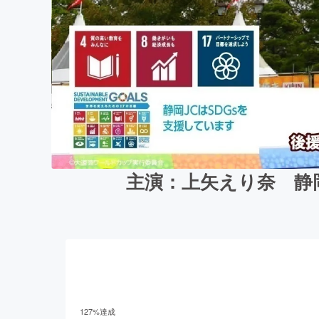
主演：上矢えり奈 静
127
%達成