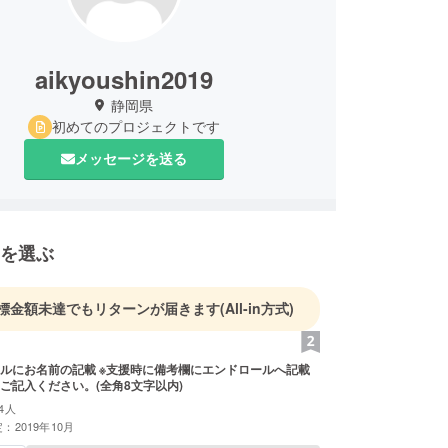
aikyoushin2019
静岡県
初めてのプロジェクトです
メッセージを送る
を選ぶ
標金額未達でもリターンが届きます
(All-in方式)
載 ※支援時に備考欄にエンドロールへ記載
ご記入ください。(全角8文字以内)
4人
：2019年10月