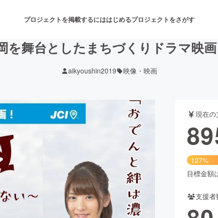
プロジェクトを掲載するには
はじめる
プロジェクトをさがす
岡を舞台としたまちづくりドラマ映画「
aikyoushin2019
映像・映画
注目のリターン
注目の新着プロジェクト
募集終了が近いプロジェクト
も
現在の
音楽
舞台・パフォーマンス
89
ゲーム・サービス開発
フード・飲食店
127%
書籍・雑誌出版
アニメ・漫画
目標金額は7
支援者
チャレンジ
ビューティー・ヘルスケ
80