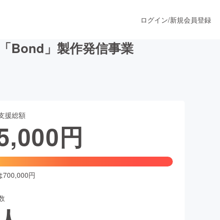
ログイン
/
新規会員登録
Bond」製作発信事業
うすぐ公開されます
支援総額
プロダクト
5,000
円
ファッション
スポーツ
00,000円
数
ア
ソーシャルグッド
人