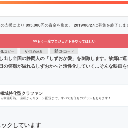
人の支援により
895,000
円の資金を集め、
2019/06/27
に募集を終了しま
もう一度プロジェクトをやってほしい
RLコピー
埋め込み
QRコード
し出し全国の静岡人の「しずおか愛」を刺激します。故郷に巡
日の笑顔が溢れるしずおかへと活性化していく…そんな映画を
領域特化型クラファン
から実施可能。 企画からリターン配送まで、すべてお任せのプランもあります！
ェックしています