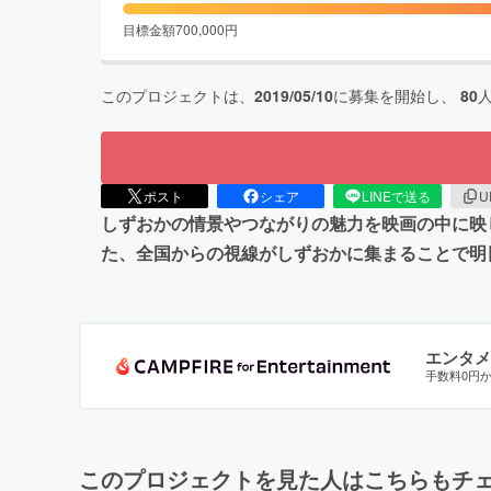
目標金額
700,000
円
このプロジェクトは、
2019/05/10
に募集を開始し、
80
ポスト
シェア
LINEで送る
U
しずおかの情景やつながりの魅力を映画の中に映
た、全国からの視線がしずおかに集まることで明
エンタメ
手数料0円
このプロジェクトを見た人はこちらもチ