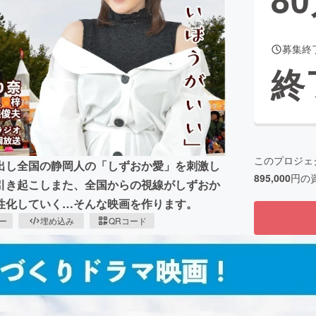
募集終
CAMPFIRE for Social Good
CAMPFIRE Creation
終
CAMPFIREふるさと納税
machi-ya
コミュニティ
このプロジェ
出し全国の静岡人の「しずおか愛」を刺激し
895,000
円の
引き起こしまた、全国からの視線がしずおか
性化していく…そんな映画を作ります。
ピー
埋め込み
QRコード