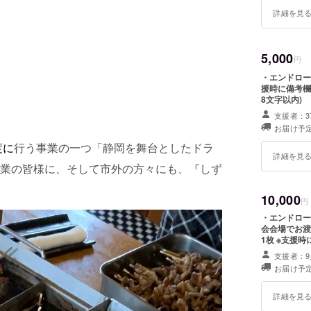
詳細を見
5,000
円
・エンドロール
援時に備考欄
8文字以内)
支援者：3
お届け予定
行う事業の一つ「静岡を舞台としたドラ
度に
詳細を見
業の皆様に、そして市外の方々にも、『しず
10,000
円
・エンドロー
会会場でお渡
1枚 ※支援時に備考欄にエンドロールへ記載するお名前をご記入くださ
い。(全角8
支援者：9
します。着払
お届け予定
詳細を見