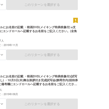
このリターンを選択する
る
にお名前の記載 ・映画DVD(メイキング特典映像付) ※支
にエンドロールへ記載するお名前をご記入ください。(全角
7人
：2019年11月
このリターンを選択する
る
ルにお名前の記載 ・映画DVD(メイキング特典映像付)(試写
し) ・10月3日(木)舞台挨拶付き完成試写会(静岡市内)招待券
文字以内) ※試写会後、来場されなかった方には順次発送いた
人
いとなります。
：2019年09月
このリターンを選択する
る