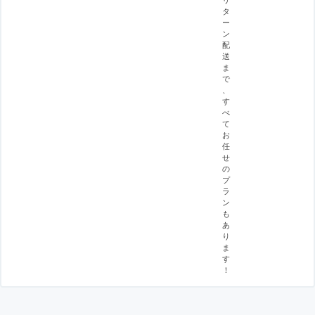
タ
ー
ン
配
送
ま
で
、
す
べ
て
お
任
せ
の
プ
ラ
ン
も
あ
り
ま
す
！