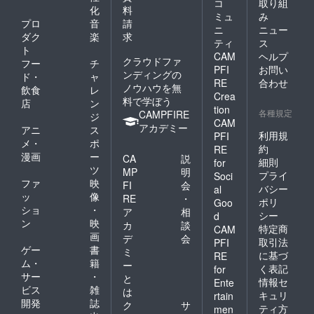
コ
取り組
化
料
ミュ
み
プロ
音
請
ニ
ニュー
ダク
楽
求
ティ
ス
ト
CAM
ヘルプ
クラウドファ
フー
チ
PFI
お問い
ンディングの
ド・
ャ
RE
合わせ
ノウハウを無
飲食
レ
Crea
料で学ぼう
店
ン
tion
各種規定
CAMPFIRE
ジ
CAM
アカデミー
アニ
ス
利用規
PFI
メ・
ポ
約
RE
漫画
ー
CA
説
細則
for
ツ
MP
明
プライ
Soci
ファ
映
FI
会
バシー
al
ッ
像
RE
・
ポリ
Goo
ショ
・
ア
相
シー
d
ン
映
カ
談
特定商
CAM
画
デ
会
取引法
PFI
ゲー
書
ミ
に基づ
RE
ム・
籍
ー
く表記
for
サー
・
と
情報セ
Ente
ビス
雑
は
キュリ
rtain
開発
誌
ク
サ
ティ方
men