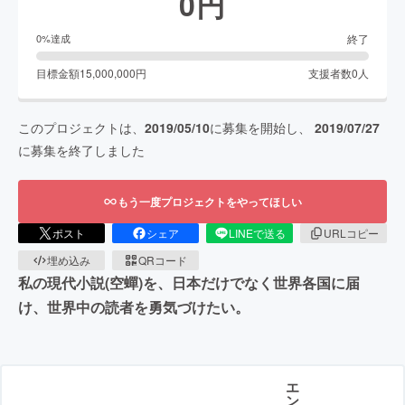
0
円
終了
0
%達成
目標金額
15,000,000
円
支援者数
0
人
このプロジェクトは、
2019/05/10
に募集を開始し、
2019/07/27
に募集を終了しました
もう一度プロジェクトをやってほしい
ポスト
シェア
LINEで送る
URLコピー
埋め込み
QRコード
私の現代小説(空蟬)を、日本だけでなく世界各国に届
け、世界中の読者を勇気づけたい。
エ
ン