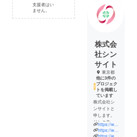
支援者はい
ません。
株式会
社シン
サイト
東京都
他に3件の
プロジェク
トを掲載し
ています
株式会社シ
ンサイトと
申します。
リンク先は
https://www.instagram.com/zipangutojapan/
当コミュニ
https://www.instagram.com/kurebayashi_hiroki/
ティや代表
https://www.facebook.com/profile.php?id=100015592173779