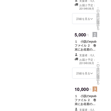
支援者：0人
についての詳細
お届け予定：
は、本文の「名
こ
2019年09月
の
前の掲載に関し
リ
タ
て」をご確認く
ー
ン
ださい。
詳細を見る
を
選
択
す
る
5,000
円
１ 小説のepub
ファイル ２ 巻
末にお名前の掲
載 ３ 手書きの
支援者：0人
メッセージを
お届け予定：
ファイル化し、
こ
2019年09月
の
メールで送付さ
リ
タ
せていただきま
ー
ン
す。 お名前の掲
詳細を見る
を
選
載についての詳
択
す
細は、本文の
る
「名前の掲載に
10,000
関して」をご確
円
認ください。
１ 小説のepub
ファイル ２ 巻
末にお名前の掲
載 ３ 次回作の
支援者：0人