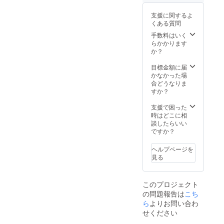
支援に関するよ
くある質問
手数料はいく
らかかります
か？
目標金額に届
かなかった場
合どうなりま
すか？
支援で困った
時はどこに相
談したらいい
ですか？
ヘルプページを
見る
このプロジェクト
の問題報告は
こち
ら
よりお問い合わ
せください