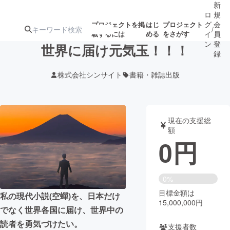
新
ロ
規
グ
会
プロジェクトを掲
はじ
プロジェクト
/
載するには
める
をさがす
イ
員
ン
登
世界に届け元気玉！！！
録
株式会社シンサイト
書籍・雑誌出版
人気のプロ
注目のリ
注目の新着プロ
募集終了が近いプ
もうすぐ公開
ジェクト
ターン
ジェクト
ロジェクト
されます
現在の支援総
額
アート・写真
音楽
0
円
テクノロジー・ガジェット
ゲーム・サ
0%
目標金額は
映像・映画
書籍・雑誌
私の現代小説(空蟬)を、日本だけ
15,000,000円
でなく世界各国に届け、世界中の
ビジネス・起業
チャレンジ
読者を勇気づけたい。
支援者数