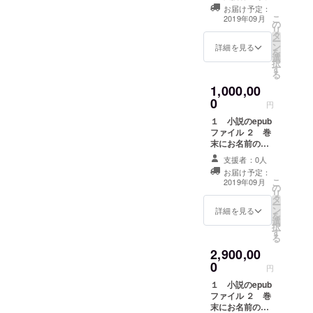
提供（未定）
お届け予定：
４ 手書きの
こ
2019年09月
の
メッセージを
リ
タ
ファイル化し、
ー
ン
メールで送付さ
詳細を見る
を
選
せていただきま
択
す
す。 お名前の掲
る
載についての詳
1,000,00
細は、本文の
0
「名前の掲載に
円
関して」をご確
１ 小説のepub
認ください。
ファイル ２ 巻
末にお名前の掲
載 ３ 次回作の
支援者：0人
提供（未定）
お届け予定：
４ 手書きの
こ
2019年09月
の
メッセージを
リ
タ
ファイル化し、
ー
ン
メールで送付さ
詳細を見る
を
選
せていただきま
択
す
す。 ５ 私が存
る
命中のあいだ、
2,900,00
鮮烈な記憶とし
0
て保存させてい
円
ただきます。 お
１ 小説のepub
名前の掲載につ
ファイル ２ 巻
いての詳細は、
末にお名前の掲
本文の「名前の