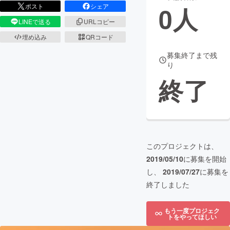
0
人
ポスト
シェア
まちづくり・地域活性化
LINEで送る
URLコピー
埋め込み
QRコード
CAMPFIRE for Social Good
CAMPFIRE Creation
募集終了まで残
り
CAMPFIREふるさと納税
machi-ya
コミュニティ
終了
このプロジェクトは、
2019/05/10
に募集を開始
し、
2019/07/27
に募集を
終了しました
もう一度プロジェク
トをやってほしい