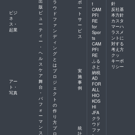
出
ラ
ポ
針
t
版
ウ
ー
反社基
CAM
ビジ
ビ
ド
ト
本方針
PFI
ネ
ュ
フ
サ
カスタ
RE
ス・
ー
ァ
ー
マーハ
for
起業
テ
ン
ビ
ラスメ
Spor
ィ
デ
ス
ントに
ts
ー
ィ
対する
CAM
・
ン
考え方
PFI
ヘ
グ
クッ
RE
ル
と
キーポ
ふる
ス
は
リシー
さと
ケ
プ
実
納税
ア
ロ
施
AD
アー
舞
ジ
事
FOR
ト・
台
ェ
例
ALL
写真
・
ク
HIO
パ
ト
KOS
フ
の
HI
ォ
作
JFA
ー
り
クラ
マ
方
ウド
ン
プ
統
ファ
ス
ロ
計