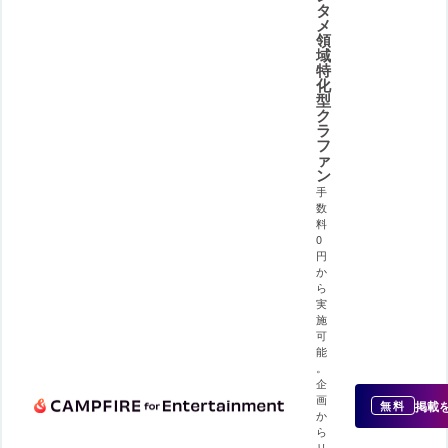
タ
メ
領
域
特
化
型
ク
ラ
フ
ァ
ン
手
数
料
0
円
か
ら
実
施
可
能
。
企
画
掲載
無料
か
ら
リ