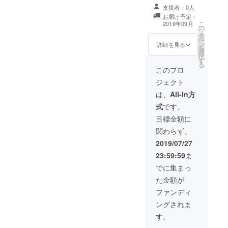
載 ３ 次回作の
掲載に関して」
支援者：0人
提供（未定）
をご確認くださ
お届け予定：
４ 手書きの
い。
こ
2019年09月
の
メッセージを
リ
タ
ファイル化し、
ー
ン
メールで送付さ
詳細を見る
を
選
せていただきま
択
す
す。 ５ 私が存
る
命中のあいだ、
このプロ
超鮮烈な記憶と
ジェクト
して保存させて
いただきます。
は、
All-In方
お名前の掲載に
式
です。
ついての詳細
は、本文の「名
目標金額に
前の掲載に関し
関わらず、
て」をご確認く
ださい。
2019/07/27
23:59:59
ま
でに集まっ
た金額が
ファンディ
ングされま
す。