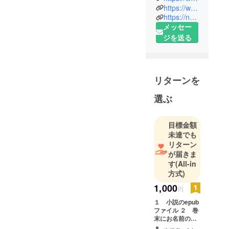
https://www.kurebayashi-hiroki.jp/
のSNSなど
https://note.com/shinsight
になりま
メッセー
す。よろし
ジを送る
くお願いし
ます。
リターンを
選ぶ
目標金額
未達でも
リターン
が届きま
す
(All-in
方式)
1,000
円
１ 小説のepub
ファイル ２ 巻
末にお名前の掲
載 お名前の掲載