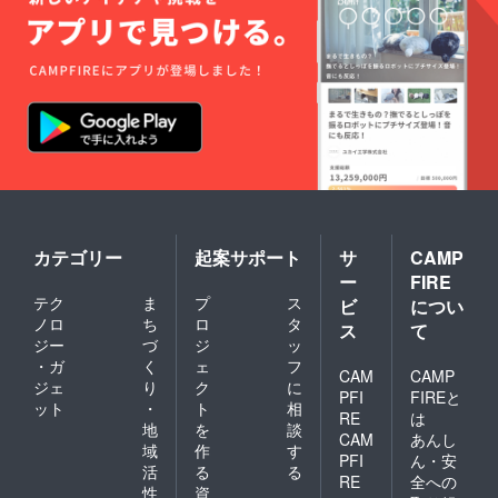
カテゴリー
起案サポート
サ
CAMP
ー
FIRE
テク
ま
プ
ス
ビ
につい
ノロ
ち
ロ
タ
ス
て
ジー
づ
ジ
ッ
・ガ
く
ェ
フ
CAM
CAMP
ジェ
り
ク
に
PFI
FIREと
ット
・
ト
相
RE
は
地
を
談
CAM
あんし
域
作
す
PFI
ん・安
活
る
る
RE
全への
性
資