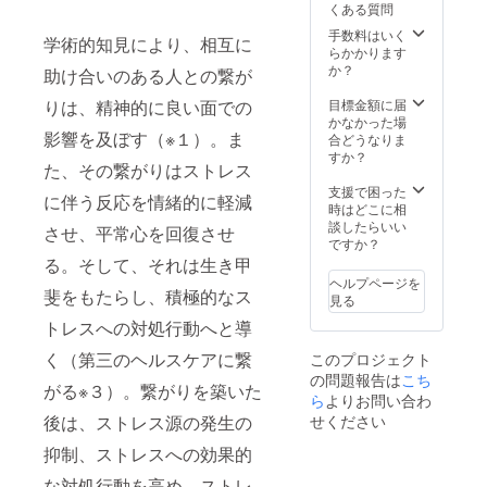
くある質問
に、お
には同
がござ
試し操
伴者を
いま
手数料はいく
学術的知見により、相互に
作がで
つける
す、そ
らかかります
きる権
可能性
の際は
か？
助け合いのある人との繋が
利をお
がござ
なるべ
渡しい
いま
く早め
りは、精神的に良い面での
目標金額に届
たしま
す。 ま
にご連
かなかった場
影響を及ぼす（※１）。ま
す。 ア
た、公
絡させ
合どうなりま
プリ内
共の場
ていた
すか？
た、その繋がりはストレス
に、お
所で面
だきま
名前を
会いた
す。
支援で困った
に伴う反応を情緒的に軽減
記載さ
しま
時はどこに相
せてい
す。）
談したらいい
させ、平常心を回復させ
ただき
初期の
ですか？
ます。
ロゴが
る。そして、それは生き甲
※資金の
入った
ヘルプページを
集まり
ここで
斐をもたらし、積極的なス
見る
次第で
しか手
トレスへの対処行動へと導
は、日
に入ら
程が前
ないオ
く（第三のヘルスケアに繋
このプロジェクト
後する
リジナ
の問題報告は
こち
可能性
ルTシャ
がる※３）。繋がりを築いた
がござ
ツを２
ら
よりお問い合わ
いま
枚お送
後は、ストレス源の発生の
せください
す、そ
りさせ
の際は
ていた
抑制、ストレスへの効果的
なるべ
だきま
な対処行動を高め、ストレ
く早め
す。