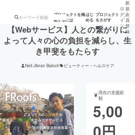
新
ロ
規
グ
会
プロジェクトを掲
はじ
プロジェクト
/
載するには
める
をさがす
イ
員
ン
登
【Webサービス】人との繋がりに
録
よって人々の心の負担を減らし、生
き甲斐をもたらす
人気のプロ
注目のリ
注目の新着プロ
募集終了が近いプ
もうすぐ公開
ジェクト
ターン
ジェクト
ロジェクト
されます
Neil Jibran Baloch
ビューティー・ヘルスケア
アート・写真
音楽
現在の支援総
テクノロジー・ガジェット
ゲーム・サ
額
5,00
映像・映画
書籍・雑誌
0
円
ビジネス・起業
チャレンジ