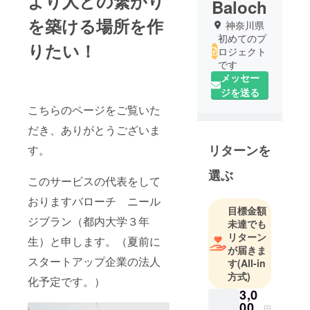
より人との繋がり
Baloch
を築ける場所を作
神奈川県
初めてのプ
りたい！
ロジェクト
です
メッセー
ジを送る
こちらのページをご覧いた
だき、ありがとうございま
リターンを
す。
選ぶ
このサービスの代表をして
おりますバローチ ニール
目標金額
ジブラン（都内大学３年
未達でも
リターン
生）と申します。（夏前に
が届きま
スタートアップ企業の法人
す
(All-in
方式)
化予定です。）
3,0
00
円