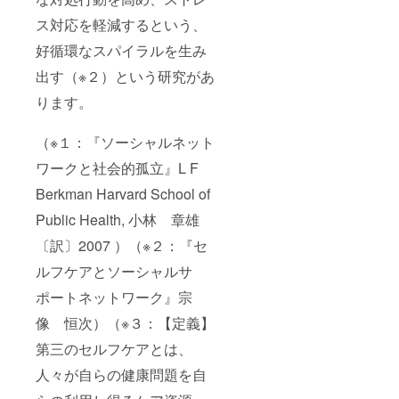
にご連
（サイ
ス対応を軽減するという、
絡させ
ズは以
ていた
下で指
好循環なスパイラルを生み
だきま
定でき
す。
ます
出す（※２）という研究があ
が、色
は白の
ります。
みとさ
せてい
（※１：『ソーシャルネット
ただき
ま
ワークと社会的孤立』L F
す。）
また、
Berkman Harvard School of
プロト
タイプ
Public Health, 小林 章雄
完成後
ローン
〔訳〕2007 ）（※２：『セ
チ前
に、お
ルフケアとソーシャルサ
試し操
ポートネットワーク』宗
作がで
きる権
像 恒次）（※３：【定義】
利をお
渡しい
第三のセルフケアとは、
たしま
す。 ア
人々が自らの健康問題を自
プリ内
に、お