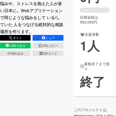
悩みや、ストレスを抱えた人が多
まちづくり・地域活性化
1%
い日本に。Webアプリケーション
目標金額は
で同じような悩みをして いる/し
500,000円
ていた 人をつなげる絶対的な相談
CAMPFIRE for Social Good
CAMPFIRE Creation
場所を作ります。
CAMPFIREふるさと納税
machi-ya
コミュニティ
支援者数
ポスト
シェア
1
人
LINEで送る
URLコピー
埋め込み
QRコード
募集終了まで残
り
終了
このプロジェクトは、