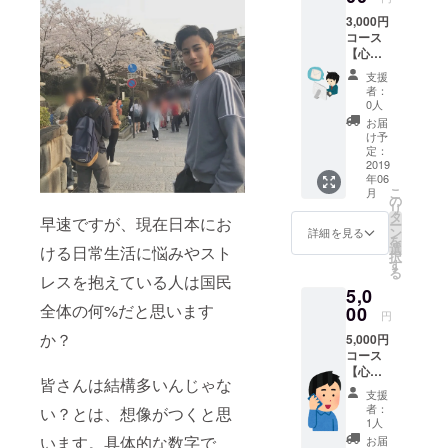
3,000円
コース
【心を
込めた
支援
感謝の
者：
メール
0人
コー
お届
ス】 心
け予
からの
定：
感謝を
2019
年06
メール
こ
月
にてお
の
リ
送りさ
タ
早速ですが、現在日本にお
ー
せてい
ン
詳細を見る
を
ただき
選
ける日常生活に悩みやスト
択
ます。
す
る
レスを抱えている人は国民
5,0
全体の何%だと思います
00
円
か？
5,000円
コース
【心を
皆さんは結構多いんじゃな
込めた
支援
感謝の
者：
い？とは、想像がつくと思
ボイス
1人
メッ
います。具体的な数字で
お届