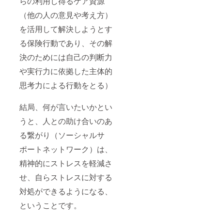
らの利用し得るケア資源
名前を
（他の人の意見や考え方）
記載さ
せてい
を活用して解決しようとす
ただき
ます。
る保険行動であり、その解
※資金の
集まり
決のためには自己の判断力
次第で
は、日
や実行力に依拠した主体的
程が前
思考力による行動をとる）
後する
可能性
がござ
結局、何が言いたいかとい
いま
す、そ
うと、人との助け合いのあ
の際は
なるべ
る繋がり（ソーシャルサ
く早め
にご連
ポートネットワーク）は、
絡させ
ていた
精神的にストレスを軽減さ
だきま
せ、自らストレスに対する
す。
対処ができるようになる、
ということです。