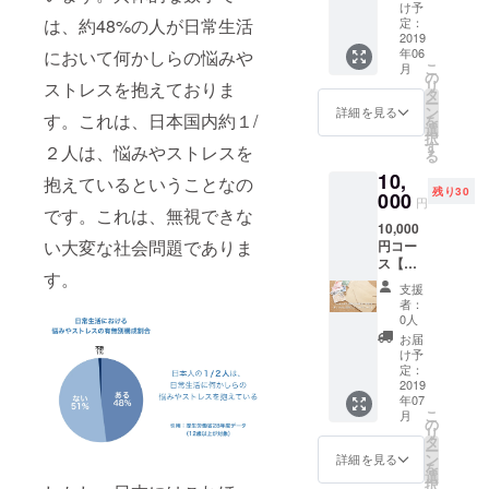
セージ
け予
コー
定：
は、約48%の人が日常生活
ス】 心
2019
年06
において何かしらの悩みや
からの
こ
月
感謝を
の
リ
ストレスを抱えておりま
込めた
タ
ー
ボイス
ン
詳細を見る
す。これは、日本国内約１/
を
メッ
選
択
セージ
す
２人は、悩みやストレスを
る
をお送
10,
りさせ
抱えているということなの
残り30
ていた
000
円
だきま
です。これは、無視できな
10,000
す。
い大変な社会問題でありま
円コー
ス【心
す。
を込め
支援
た感謝
者：
の手書
0人
きの手
お届
紙＆オ
け予
リジナ
定：
ル初期
2019
年07
ロゴT
こ
月
シャツ
の
リ
コー
タ
ー
ス】 心
ン
詳細を見る
を
からの
選
択