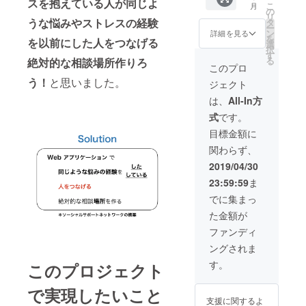
スを抱えている人が同じよ
こ
月
す。
ロゴT
また、
の
リ
（サイ
シャツ
うな悩みやストレスの経験
プロト
タ
ー
ズは以
２枚＆
タイプ
ン
詳細を見る
を
を以前にした人をつなげる
下で指
アプリβ
完成後
選
択
定でき
版お試
ローン
す
る
絶対的な相談場所作りろ
ます
し操作
チ前
このプロ
が、色
コー
に、お
う！
と思いました。
ジェクト
は白の
ス】 私
試し操
みとさ
に、こ
作がで
は、
All-In方
せてい
のサー
きる権
式
です。
ただき
ビスに
利をお
ま
ついて
渡しい
目標金額に
す。）
ご飯に
たしま
関わらず、
心から
でも
す。 ア
の感謝
行って
プリ内
2019/04/30
の手書
熱く語
に、お
23:59:59
ま
きの手
らせて
名前を
紙をお
くださ
記載さ
でに集まっ
送りさ
い！の
せてい
た金額が
せてい
権利で
ただき
ただき
す。
ます。
ファンディ
ます。
（食事
※資金の
ングされま
また、
代、交
集まり
プロト
通費実
次第で
す。
このプロジェクト
タイプ
費でお
は、日
完成後
願いし
程が前
で実現したいこと
ローン
ます。
後する
支援に関するよ
チ前
面会時
可能性