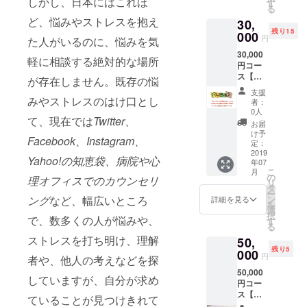
しかし、日本にはこれほ
感謝の
す
る
手書き
ど、悩みやストレスを抱え
30,
の手紙
残り15
をお送
000
円
た人がいるのに、悩みを気
りさせ
30,000
ていた
軽に相談する絶対的な場所
円コー
だきま
ス【オ
す。 ア
が存在しません。既存の悩
リジナ
プリ内
支援
ル初期
みやストレスのはけ口とし
にお名
者：
ロゴT
前を記
0人
て、現在では
Twitter、
シャツ
載させ
お届
＆心を
ていた
け予
Facebook、Instagram、
込めた
だきま
定：
感謝の
2019
す。 初
Yahoo!の知恵袋、病院や心
年07
手書き
期のロ
こ
月
の手紙
ゴが
の
理オフィスでのカウンセリ
リ
＆アプ
入った
タ
ー
リβ版お
ここで
ング
など、幅広いところ
ン
詳細を見る
を
試し操
しか手
選
択
で、数多くの人が悩みや、
作コー
に入ら
す
る
ス】 初
ないオ
ストレスを打ち明け、理解
50,
期のロ
リジナ
残り5
ゴが
000
ルTシャ
円
者や、他人の考えなどを探
入った
ツを１
50,000
ここで
枚お送
していますが、自分が求め
円コー
しか手
りさせ
ス【オ
に入ら
ていた
ていることが見つけきれて
リジナ
ないオ