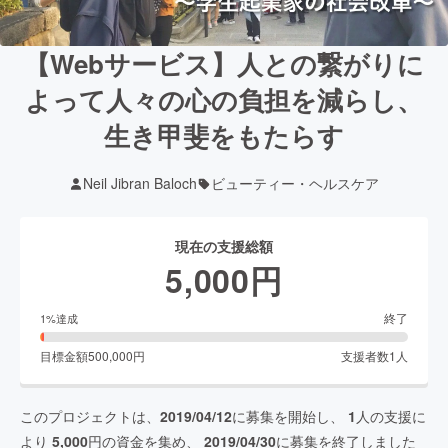
【Webサービス】人との繋がりに
よって人々の心の負担を減らし、
生き甲斐をもたらす
Neil Jibran Baloch
ビューティー・ヘルスケア
現在の支援総額
5,000
円
終了
1
%達成
目標金額
500,000
円
支援者数
1
人
このプロジェクトは、
2019/04/12
に募集を開始し、
1
人の支援に
より
5,000
円の資金を集め、
2019/04/30
に募集を終了しました