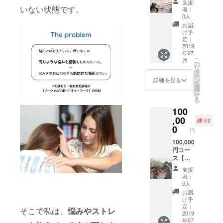
だきま
支援
ル初期
リジナ
いない状態です。
す。
者：
ロゴT
ルTシャ
（サイ
0人
シャツ
ツをお
ズは以
お届
２枚＆
送りさ
下で指
け予
心を込
せてい
定：
定でき
めた感
2019
ただき
ます
年07
謝の手
ます。
が、色
こ
月
書きの
（サイ
の
は白の
リ
手紙＆
ズは以
タ
みとさ
ー
アプリβ
下で指
ン
せてい
詳細を見る
を
版お試
定でき
選
ただき
択
し操作
ます
す
ま
る
コー
が、色
す。）
100
ス】 初
は白の
期のロ
,00
みとさ
残り2
ゴが
せてい
0
円
入った
ただき
ここで
100,000
ま
しか手
円コー
す。）
に入ら
ス【熱
心から
ないオ
く語り
の感謝
支援
リジナ
合いま
の手書
者：
ルTシャ
しょう
きの手
0人
ツを２
の会１
紙をお
お届
枚お送
回開催
送りさ
け予
りさせ
権＆オ
せてい
定：
そこで私は、
悩みやストレ
ていた
リジナ
2019
ただき
年07
だきま
ル初期
ます。