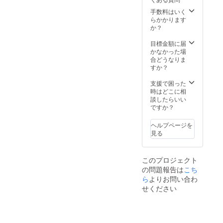
記入
のない
手数料はいく
場合は
らかかります
CAMPF
か？
IREの
ユー
目標金額に届
ザー名
かなかった場
を掲載
合どうなりま
いたし
すか？
ます。
ご了承
支援で困った
くださ
時はどこに相
い。
談したらいい
ですか？
ヘルプページを
見る
このプロジェクト
の問題報告は
こち
ら
よりお問い合わ
せください