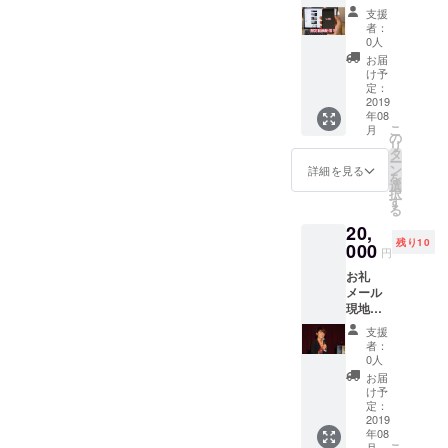
動レ
支援
ポート
者：
最新ラ
0人
イブ動
お届
画配信
け予
写真の
定：
共有 動
2019
年08
画配信
こ
月
限定動
の
リ
画配信
タ
ー
（イン
ン
詳細を見る
を
タ
選
択
ビュー
す
る
の一
20,
部、プ
残り10
ライ
000
円
ベート
お礼
映像な
メール
ど）
現地活
動レ
支援
ポート
者：
最新ラ
0人
イブ動
お届
画配信
け予
写真の
定：
共有 動
2019
年08
画配信
こ
月