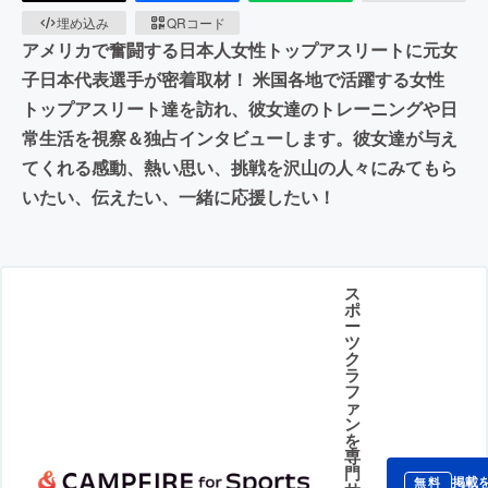
埋め込み
QRコード
アメリカで奮闘する日本人女性トップアスリートに元女
子日本代表選手が密着取材！ 米国各地で活躍する女性
トップアスリート達を訪れ、彼女達のトレーニングや日
常生活を視察＆独占インタビューします。彼女達が与え
てくれる感動、熱い思い、挑戦を沢山の人々にみてもら
いたい、伝えたい、一緒に応援したい！
ス
ポ
ー
ツ
ク
ラ
フ
ァ
ン
を
専
門
掲載
無料