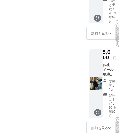
お届
け予
定：
2019
年07
こ
月
の
リ
タ
ー
ン
詳細を見る
を
選
択
す
る
5,0
00
円
お礼
メール
現地活
動レ
支援
ポート
者：
最新ラ
0人
イブ動
お届
画配信
け予
写真の
定：
共有
2019
年07
こ
月
の
リ
タ
ー
ン
詳細を見る
を
選