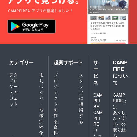
カテゴリー
起案サポート
サ
CAMP
ー
FIRE
テク
ま
プ
ス
ビ
につい
ノロ
ち
ロ
タ
ス
て
ジー
づ
ジ
ッ
・ガ
く
ェ
フ
CAM
CAMP
ジェ
り
ク
に
PFI
FIREと
ット
・
ト
相
RE
は
地
を
談
CAM
あんし
域
作
す
PFI
ん・安
活
る
る
RE
全への
性
資
コ
取り組
化
料
ミュ
み