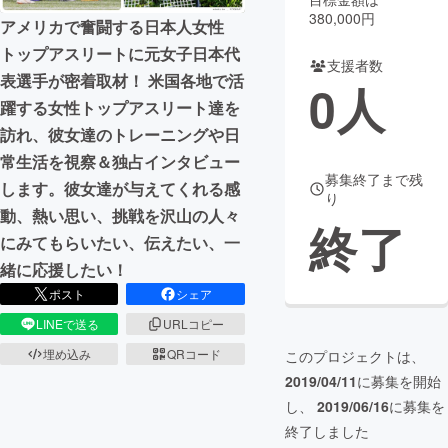
380,000円
アメリカで奮闘する日本人女性
まちづくり・地域活性化
トップアスリートに元女子日本代
支援者数
表選手が密着取材！ 米国各地で活
0
人
CAMPFIRE for Social Good
CAMPFIRE Creation
躍する女性トップアスリート達を
CAMPFIREふるさと納税
machi-ya
コミュニティ
訪れ、彼女達のトレーニングや日
常生活を視察＆独占インタビュー
募集終了まで残
します。彼女達が与えてくれる感
り
動、熱い思い、挑戦を沢山の人々
終了
にみてもらいたい、伝えたい、一
緒に応援したい！
ポスト
シェア
LINEで送る
URLコピー
埋め込み
QRコード
このプロジェクトは、
2019/04/11
に募集を開始
し、
2019/06/16
に募集を
終了しました