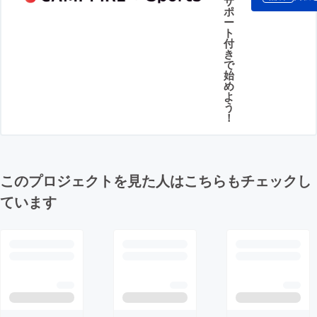
サ
ポ
ー
ト
付
き
で
始
め
よ
う
！
このプロジェクトを見た人はこちらもチェックし
ています