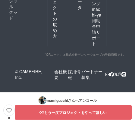
シャ
ェ
ー
ング
ル
ク
タ
mac
グッ
ト
hi-ya
ド
の
補助
広
金申
め
請サ
方
ポー
ト
「QRコード」は株式会社デンソーウェーブの登録商標です。
© CAMPFIRE,
会社概
採用情
パートナー
Inc.
要
報
募集
mamigucchi
さんへアンコール
もう一度プロジェクトをやってほしい
0