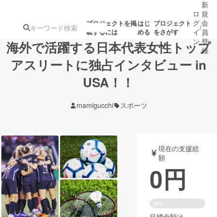
新
ロ
規
グ
会
プロジェクトを掲
はじ
プロジェクト
/
載するには
める
をさがす
イ
員
ン
登
海外で活躍する日本代表女性トップ
録
アスリートに独占インタビュー in
USA！！
人気のプロ
注目のリ
注目の新着プロ
募集終了が近いプ
もうすぐ公開
ジェクト
ターン
ジェクト
ロジェクト
されます
mamigucchi
スポーツ
アート・写真
音楽
現在の支援総
テクノロジー・ガジェット
ゲーム・サ
額
0
円
映像・映画
書籍・雑誌
0%
ビジネス・起業
チャレンジ
目標金額は