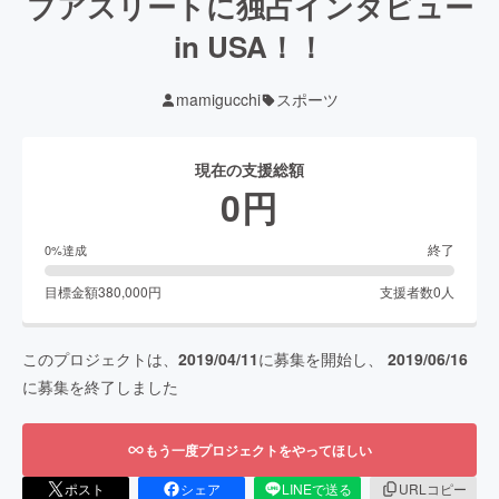
プアスリートに独占インタビュー
in USA！！
mamigucchi
スポーツ
現在の支援総額
0
円
終了
0
%達成
目標金額
380,000
円
支援者数
0
人
このプロジェクトは、
2019/04/11
に募集を開始し、
2019/06/16
に募集を終了しました
もう一度プロジェクトをやってほしい
ポスト
シェア
LINEで送る
URLコピー