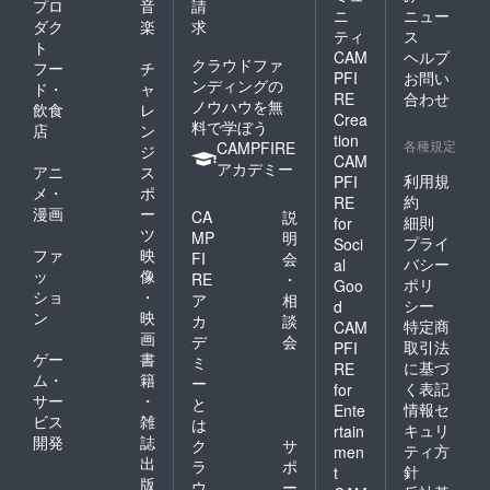
プロ
音
請
ニ
ニュー
ダク
楽
求
ティ
ス
ト
CAM
ヘルプ
クラウドファ
フー
チ
PFI
お問い
ンディングの
ド・
ャ
RE
合わせ
ノウハウを無
飲食
レ
Crea
料で学ぼう
店
ン
tion
各種規定
CAMPFIRE
ジ
CAM
アカデミー
アニ
ス
利用規
PFI
メ・
ポ
約
RE
漫画
ー
CA
説
細則
for
ツ
MP
明
プライ
Soci
ファ
映
FI
会
バシー
al
ッ
像
RE
・
ポリ
Goo
ショ
・
ア
相
シー
d
ン
映
カ
談
特定商
CAM
画
デ
会
取引法
PFI
ゲー
書
ミ
に基づ
RE
ム・
籍
ー
く表記
for
サー
・
と
情報セ
Ente
ビス
雑
は
キュリ
rtain
開発
誌
ク
サ
ティ方
men
出
ラ
ポ
針
t
版
ウ
ー