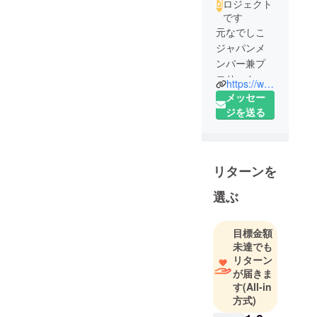
ロジェクト
です
元なでしこ
ジャパンメ
ンバー兼プ
ロサッカー
https://www.michiganwolveshawks.com/
選手
メッセー
現在アメリ
ジを送る
カのユース
サッカーク
ラブのサッ
リターンを
カー指導者
サッカー
選ぶ
パーソナル
目標金額
未達でも
リターン
が届きま
す
(All-in
方式)