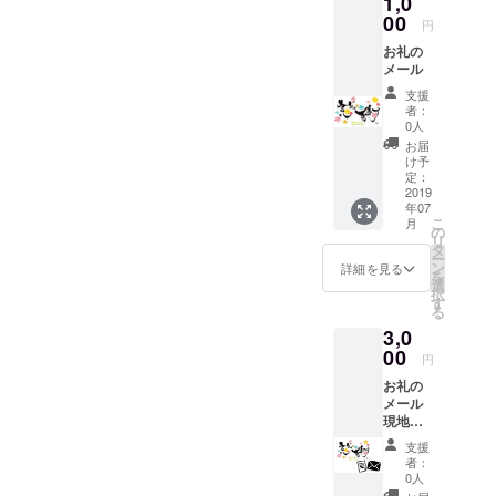
1,0
00
円
お礼の
メール
支援
者：
0人
お届
け予
定：
2019
年07
こ
月
の
リ
タ
ー
ン
詳細を見る
を
選
択
す
る
3,0
00
円
お礼の
メール
現地活
動レ
支援
ポート
者：
0人