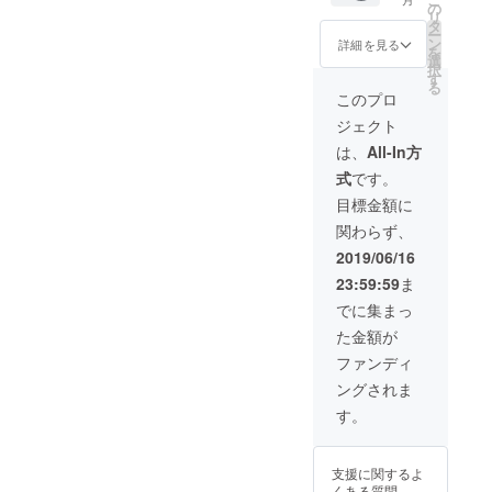
限定動
の
リ
画配信
タ
ー
（イン
ン
詳細を見る
を
タ
選
択
ビュー
す
る
の一
このプロ
部、プ
ジェクト
ライ
ベート
は、
All-In方
映像な
式
です。
ど） 名
前入り
目標金額に
お礼
関わらず、
メッ
セージ
2019/06/16
動画配
23:59:59
ま
信（By
山口麻
でに集まっ
美） ＊
た金額が
支援
時、必
ファンディ
ず備考
ングされま
欄にご
希望の
す。
お名前
をご記
入くだ
支援に関するよ
さい。
くある質問