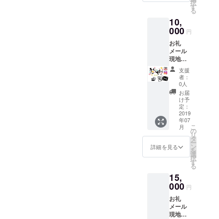
択
す
る
10,
000
円
お礼
メール
現地活
動レ
支援
ポート
者：
最新ラ
0人
イブ動
お届
画配信
け予
写真の
定：
共有 動
2019
年07
画配信
こ
月
の
リ
タ
ー
ン
詳細を見る
を
選
択
す
る
15,
000
円
お礼
メール
現地活