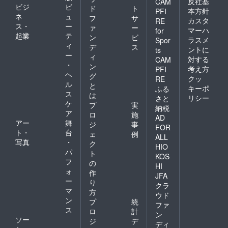
反社基
CAM
ビジ
ビ
ド
ト
本方針
PFI
ネ
ュ
フ
サ
カスタ
RE
ス・
ー
ァ
ー
マーハ
for
起業
テ
ン
ビ
ラスメ
Spor
ィ
デ
ス
ントに
ts
ー
ィ
対する
CAM
・
ン
考え方
PFI
ヘ
グ
クッ
RE
ル
と
キーポ
ふる
ス
は
リシー
さと
ケ
プ
実
納税
ア
ロ
施
AD
アー
舞
ジ
事
FOR
ト・
台
ェ
例
ALL
写真
・
ク
HIO
パ
ト
KOS
フ
の
HI
ォ
作
JFA
ー
り
クラ
マ
方
ウド
ン
プ
統
ファ
ス
ロ
計
ン
ソー
ジ
デ
ディ