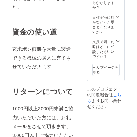
らかかります
た。
か？
目標金額に届
かなかった場
合どうなりま
資金の使い道
すか？
支援で困った
時はどこに相
玄米ポン煎餅を大量に製造
談したらいい
ですか？
できる機械の購入に充てさ
せていただきます。
ヘルプページを
見る
このプロジェクト
リターンについて
の問題報告は
こち
ら
よりお問い合わ
せください
1000円以上3000円未満ご協
力いただいた方には、お礼
メールをさせて頂きます。
3,000円以上ご協力いただい