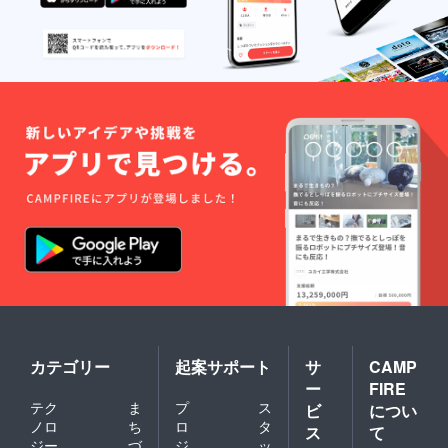
カテゴリー
起案サポート
サ
CAMP
ー
FIRE
テク
ま
プ
ス
ビ
につい
ノロ
ち
ロ
タ
ス
て
ジー
づ
ジ
ッ