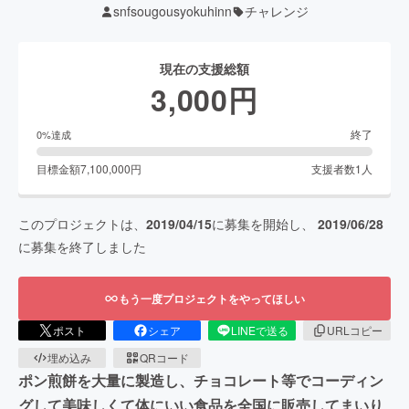
snfsougousyokuhinn
チャレンジ
現在の支援総額
3,000
円
終了
0
%達成
目標金額
7,100,000
円
支援者数
1
人
このプロジェクトは、
2019/04/15
に募集を開始し、
2019/06/28
に募集を終了しました
もう一度プロジェクトをやってほしい
ポスト
シェア
LINEで送る
URLコピー
埋め込み
QRコード
ポン煎餅を大量に製造し、チョコレート等でコーディン
グして美味しくて体にいい食品を全国に販売してまいり