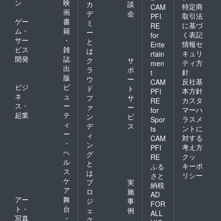
ン
映
カ
談
特定商
CAM
画
デ
会
取引法
PFI
ゲー
書
ミ
に基づ
RE
ム・
籍
ー
く表記
for
サー
・
と
情報セ
Ente
ビス
雑
は
キュリ
rtain
開発
誌
ク
サ
ティ方
men
出
ラ
ポ
針
t
版
ウ
ー
反社基
CAM
ビジ
ビ
ド
ト
本方針
PFI
ネ
ュ
フ
サ
カスタ
RE
ス・
ー
ァ
ー
マーハ
for
起業
テ
ン
ビ
ラスメ
Spor
ィ
デ
ス
ントに
ts
ー
ィ
対する
CAM
・
ン
考え方
PFI
ヘ
グ
クッ
RE
ル
と
キーポ
ふる
ス
は
リシー
さと
ケ
プ
実
納税
ア
ロ
施
AD
アー
舞
ジ
事
FOR
ト・
台
ェ
例
ALL
写真
・
ク