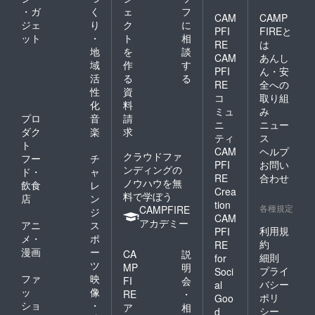
・ガ
く
ェ
フ
CAM
CAMP
ジェ
り
ク
に
PFI
FIREと
ット
・
ト
相
RE
は
地
を
談
CAM
あんし
域
作
す
PFI
ん・安
活
る
る
RE
全への
性
資
コ
取り組
化
料
ミュ
み
プロ
音
請
ニ
ニュー
ダク
楽
求
ティ
ス
ト
CAM
ヘルプ
クラウドファ
フー
チ
PFI
お問い
ンディングの
ド・
ャ
RE
合わせ
ノウハウを無
飲食
レ
Crea
料で学ぼう
店
ン
tion
各種規定
CAMPFIRE
ジ
CAM
アカデミー
アニ
ス
利用規
PFI
メ・
ポ
約
RE
漫画
ー
CA
説
細則
for
ツ
MP
明
プライ
Soci
ファ
映
FI
会
バシー
al
ッ
像
RE
・
ポリ
Goo
ショ
・
ア
相
シー
d