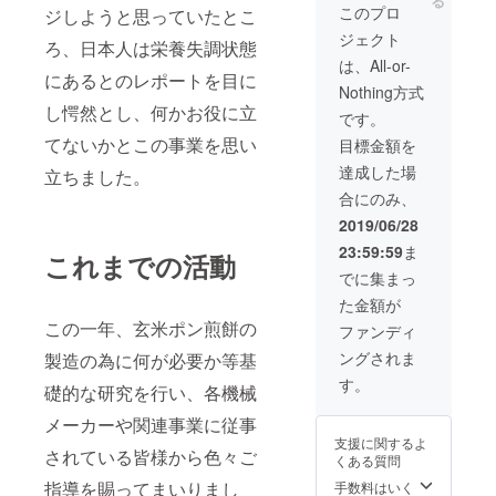
る
このプロ
ジしようと思っていたとこ
ジェクト
ろ、日本人は栄養失調状態
は、All-or-
にあるとのレポートを目に
Nothing方式
し愕然とし、何かお役に立
です。
てないかとこの事業を思い
目標金額を
達成した場
立ちました。
合にのみ、
2019/06/28
23:59:59
ま
これまでの活動
でに集まっ
た金額が
この一年、玄米ポン煎餅の
ファンディ
ングされま
製造の為に何が必要か等基
す。
礎的な研究を行い、各機械
メーカーや関連事業に従事
支援に関するよ
されている皆様から色々ご
くある質問
指導を賜ってまいりまし
手数料はいく