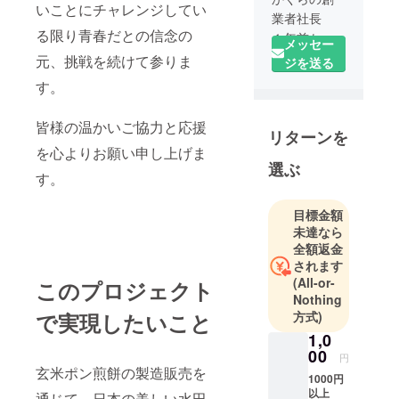
いことにチャレンジしてい
業者社長
る限り青春だとの信念の
１年前から
メッセー
ポン煎餅の
元、挑戦を続けて参りま
ジを送る
研究を開始
す。
した。
商品化の目
皆様の温かいご協力と応援
リターンを
処も付き、
を心よりお願い申し上げま
大量生産に
選ぶ
取り組もう
す。
としてい
る。
目標金額
未達なら
全額返金
されます
(All-or-
このプロジェクト
Nothing
で実現したいこと
方式)
1,0
00
円
玄米ポン煎餅の製造販売を
1000円
以上
通じて、日本の美しい水田