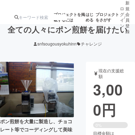
新
ロ
規
グ
会
プロジェクトを掲
はじ
プロジェクト
/
載するには
める
をさがす
イ
員
ン
登
全ての人々にポン煎餅を届けたい
録
snfsougousyokuhinn
チャレンジ
人気のプロ
注目のリ
注目の新着プロ
募集終了が近いプ
もうすぐ公開
ジェクト
ターン
ジェクト
ロジェクト
されます
現在の支援総
額
アート・写真
音楽
3,00
テクノロジー・ガジェット
ゲーム・サ
0
円
映像・映画
書籍・雑誌
ポン煎餅を大量に製造し、チョコ
0%
レート等でコーディングして美味
ビジネス・起業
チャレンジ
目標金額は