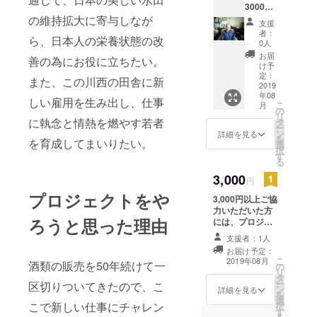
3000円
未満ご
の維持拡大に寄与しなが
支援
協力い
者：
ら、日本人の栄養状態の改
ただい
0人
た方に
お届
善の為にお役に立ちたい。
は、お
け予
礼メー
定：
また、この川西の田舎に新
ルをさ
2019
年08
せて頂
しい雇用を生み出し、仕事
こ
月
きま
の
リ
す。
に執念と情熱を燃やす若者
タ
ー
ン
詳細を見る
を
を育成してまいりたい。
選
択
す
る
3,000
円
プロジェクトをや
3,000円以上ご協
力いただいた方
ろうと思った理由
には、プロジェ
クト成功後1箱
支援者：1人
（ポン煎餅20枚
お届け予定：
程度）をお届け
こ
2019年08月
酒類の販売を50年続けて一
の
いたします。
リ
タ
ー
区切りついてきたので、こ
ン
詳細を見る
を
選
こで新しい仕事にチャレン
択
す