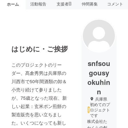
活動報告
支援者
仲間募集
コメント
ホーム
1
はじめに・ご挨拶
snfsou
このプロジェクトのリー
gousy
ダー、髙倉秀男は兵庫県の
okuhin
川西市で50年間酒類の卸＆
小売り続けて参りました
n
が、75歳となった現在、新
兵庫県
初めてのプ
しい起業：玄米ポン煎餅の
ロジェクト
製造販売を思い立ちまし
です
株式会社た
た。いくつになっても新し
かくらの創