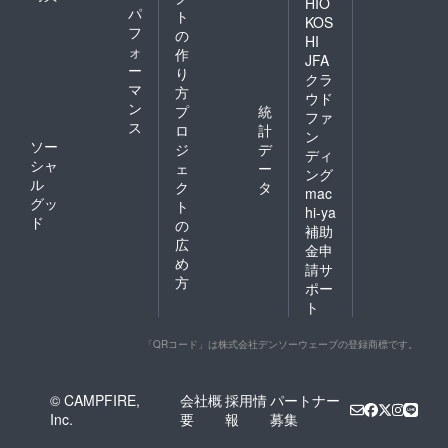
HIO
パ
ト
KOS
フ
の
HI
ォ
作
JFA
ー
り
クラ
マ
方
ウド
ン
プ
統
ファ
ス
ロ
計
ン
ソー
ジ
デ
ディ
シャ
ェ
ー
ング
ル
ク
タ
mac
グッ
ト
hi-ya
ド
の
補助
広
金申
め
請サ
方
ポー
ト
「QRコード」は株式会社デンソーウェーブの登録商標です。
© CAMPFIRE,
会社概
採用情
パートナー
Inc.
要
報
募集