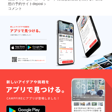
方はID
きっ
の問題
想の予約サイトdeposi
>
番号の
と、こ
や解決
コメント
み表示
の問題
につい
されま
に取り
ての想
す。
組む誰
いをお
かの力
寄せい
になり
ただけ
ます。
ます。
※支援
ぜひ、
時、備
あなた
考欄に
のお名
『お名
前や言
前 or
葉で、
ニック
支援の
ネー
お気持
ム』を
ちをア
ご記入
ピール
くださ
してく
い。ご
ださ
記入さ
い！
れない
きっ
方はID
と、こ
番号の
の問題
み表示
に取り
されま
組む誰
す。
かの力
になり
ます。