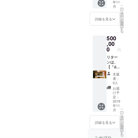
年11
項は画
応援
のご参
してく
こ
月
像に記
メッ
加】で
ださ
の
リ
載 この
セージ
す。ご
い！
タ
ー
問題や
50文字
支援金
きっ
ン
詳細を見る
を
解決に
（3ブ
はサー
と、こ
選
択
ついて
ロック
ビスを
の問題
す
る
の想い
目） ④
軌道に
に取り
500
をお寄
トップ
乗せる
組む誰
せいた
ページ
ために
,00
かの力
だけま
リンク
大切に
になり
0
円
す。 ぜ
Mサイ
使わせ
ます。
ひ、あ
ズ ⑤ご
ていた
リター
※支援
なたの
指定の
だきま
ンは、
時、備
お名前
１店舗
す。 ①
【「dep
考欄に
や言葉
につい
お礼の
osi公式
『お名
支援
で、支
て、
メール
サイト
前 or
者：
援のお
deposi
②お名
内 ご
ニック
0人
気持ち
の新規
前掲載
支援者
ネー
お届
をア
登録・
（2ブ
限定特
ム』を
け予
ピール
情報更
ロック
設ペー
ご記入
定：
してく
新を優
目） ③
ジ」へ
2019
くださ
年11
ださ
先的に
応援
のご参
い。ご
こ
月
い！
対応い
メッ
加】で
記入さ
の
リ
きっ
たしま
セージ
す。ご
れない
タ
ー
と、こ
す。 ※
80文字
支援金
方はID
ン
詳細を見る
を
の問題
注意事
（2ブ
はサー
番号の
選
択
に取り
項は画
ロック
ビスを
み表示
す
る
組む誰
像に記
目） ④
軌道に
されま
このプロ