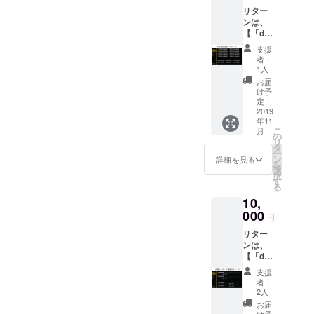
リター
ンは、
【「dep
osi公式
支援
サイト
者：
内 ご
1人
支援者
お届
限定特
け予
設ペー
定：
ジ」へ
2019
年11
のご参
こ
月
加】で
の
リ
す。ご
タ
ー
支援金
ン
詳細を見る
を
はサー
選
択
ビスを
す
る
軌道に
10,
乗せる
ために
000
円
大切に
リター
使わせ
ンは、
ていた
【「dep
だきま
osi公式
す。 ①
支援
サイト
お礼の
者：
内 ご
メール
2人
支援者
②お名
お届
限定特
前掲載