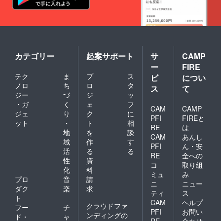
※支援
時、備
考欄に
『お名
前 or
ニック
ネー
カテゴリー
起案サポート
サ
CAMP
ム』を
ー
FIRE
ご記入
テク
ま
プ
ス
くださ
ビ
につい
い。ご
ノロ
ち
ロ
タ
ス
て
記入さ
ジー
づ
ジ
ッ
れない
・ガ
く
ェ
フ
方はID
CAM
CAMP
ジェ
り
ク
に
番号の
PFI
FIREと
ット
・
ト
相
み表示
RE
は
されま
地
を
談
CAM
あんし
す。
域
作
す
PFI
ん・安
活
る
る
RE
全への
性
資
コ
取り組
化
料
ミュ
み
プロ
音
請
ニ
ニュー
ダク
楽
求
ティ
ス
ト
CAM
ヘルプ
クラウドファ
フー
チ
PFI
お問い
ンディングの
ド・
ャ
RE
合わせ