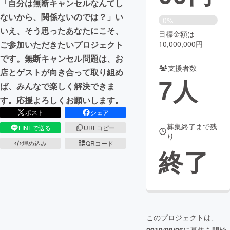
「自分は無断キャンセルなんてし
ないから、関係ないのでは？」い
まちづくり・地域活性化
0%
いえ、そう思ったあなたにこそ、
目標金額は
10,000,000円
ご参加いただきたいプロジェクト
CAMPFIRE for Social Good
CAMPFIRE Creation
です。無断キャンセル問題は、お
CAMPFIREふるさと納税
machi-ya
コミュニティ
支援者数
店とゲストが向き合って取り組め
7
人
ば、みんなで楽しく解決できま
す。応援よろしくお願いします。
ポスト
シェア
募集終了まで残
LINEで送る
URLコピー
り
埋め込み
QRコード
終了
このプロジェクトは、