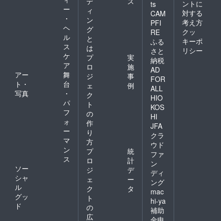
デ
ス
ントに
ts
ー
ィ
対する
CAM
・
ン
考え方
PFI
ヘ
グ
クッ
RE
ル
と
キーポ
ふる
ス
は
リシー
さと
ケ
プ
実
納税
ア
ロ
施
AD
アー
舞
ジ
事
FOR
ト・
台
ェ
例
ALL
写真
・
ク
HIO
パ
ト
KOS
フ
の
HI
ォ
作
JFA
ー
り
クラ
マ
方
ウド
ン
プ
統
ファ
ス
ロ
計
ン
ソー
ジ
デ
ディ
シャ
ェ
ー
ング
ル
ク
タ
mac
グッ
ト
hi-ya
ド
の
補助
広
金申