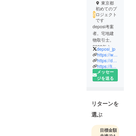
東京都
初めてのプ
ロジェクト
です
deposi考案
者。宅地建
物取引士。
2008年より
deposi_jp
経営に携わ
https://www.deposi.co.jp
る。犬ほど
https://deposi.jp
https://liseconcerto.com
神秘的で尊
メッセー
い生き物は
ジを送る
いないと真
面目に思っ
ている。夢
は『deposi
リターンを
で世の中を
フェアにす
選ぶ
ること』
目標金額
未達でも