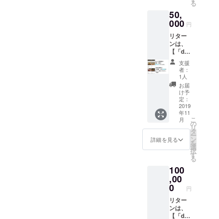
る
軌道に
ロック
と、こ
50,
乗せる
目） ※
の問題
ために
000
注意事
に取り
円
大切に
項は画
組む誰
リター
使わせ
像に記
かの力
ンは、
ていた
載 この
になり
【「dep
だきま
問題や
ます。
osi公式
す。 ①
解決に
※支援
支援
サイト
お礼の
ついて
時、備
者：
内 ご
メール
の想い
1人
考欄に
支援者
②お名
をお寄
『お名
お届
限定特
前掲載
せいた
け予
前 or
設ペー
（5ブ
定：
だけま
ニック
ジ」へ
2019
ロック
す。 ぜ
ネー
年11
のご参
目） ③
ひ、あ
ム』を
こ
月
加】で
応援
の
なたの
ご記入
リ
す。ご
メッ
タ
お名前
くださ
ー
支援金
セージ
ン
や言葉
詳細を見る
い。ご
を
はサー
30文字
選
で、支
記入さ
択
ビスを
（5ブ
す
援のお
れない
る
軌道に
ロック
気持ち
方はID
100
乗せる
目） ④
をア
番号の
ために
,00
ご指定
ピール
み表示
大切に
の１店
0
してく
されま
円
使わせ
舗につ
ださ
す。
ていた
リター
いて、
い！
だきま
ンは、
deposi
きっ
す。 ①
【「dep
の新規
と、こ