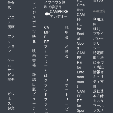
ノウハウを無
飲食
レ
Crea
料で学ぼう
店
ン
tion
各種規定
CAMPFIRE
ジ
CAM
アカデミー
アニ
ス
利用規
PFI
メ・
ポ
約
RE
漫画
ー
CA
説
細則
for
ツ
MP
明
プライ
Soci
ファ
映
FI
会
バシー
al
ッ
像
RE
・
ポリ
Goo
ショ
・
ア
相
シー
d
ン
映
カ
談
特定商
CAM
画
デ
会
取引法
PFI
ゲー
書
ミ
に基づ
RE
ム・
籍
ー
く表記
for
サー
・
と
情報セ
Ente
ビス
雑
は
キュリ
rtain
開発
誌
ク
サ
ティ方
men
出
ラ
ポ
針
t
版
ウ
ー
反社基
CAM
ビジ
ビ
ド
ト
本方針
PFI
ネ
ュ
フ
サ
カスタ
RE
ス・
ー
ァ
ー
マーハ
for
起業
テ
ン
ビ
ラスメ
Spor
ィ