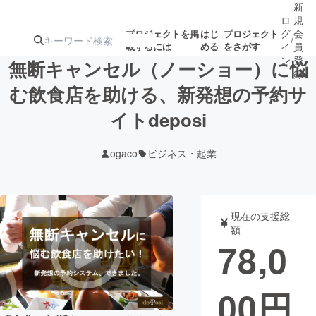
新
ロ
規
グ
会
プロジェクトを掲
はじ
プロジェクト
/
載するには
める
をさがす
イ
員
ン
登
無断キャンセル（ノーショー）に悩
録
む飲食店を助ける、新発想の予約サ
イトdeposi
人気のプロ
注目のリ
注目の新着プロ
募集終了が近いプ
もうすぐ公開
ジェクト
ターン
ジェクト
ロジェクト
されます
ogaco
ビジネス・起業
アート・写真
音楽
現在の支援総
テクノロジー・ガジェット
ゲーム・サ
額
78,0
映像・映画
書籍・雑誌
00
円
ビジネス・起業
チャレンジ