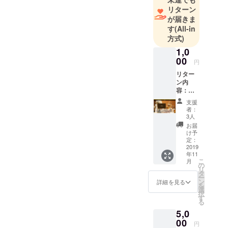
リターン
が届きま
す
(All-in
方式)
1,0
00
円
リター
ン内
容：
【お礼
支援
のメー
者：
ル】 ご
3人
支援金
お届
はサー
け予
ビスを
定：
軌道に
2019
年11
乗せる
こ
月
ために
の
リ
大切に
タ
ー
使わせ
ン
詳細を見る
を
ていた
選
択
だきま
す
る
す。
5,0
00
円