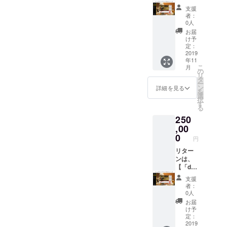
お礼の
osi公式
登録・
の問題
支援
メール
サイト
情報更
に取り
者：
②お名
内 ご
新を優
組む誰
0人
前掲載
支援者
先的に
かの力
お届
（4ブ
限定特
対応い
になり
け予
ロック
設ペー
たしま
定：
ます。
目） ③
ジ」へ
2019
す。 ※
※支援
年11
応援
のご参
注意事
時、備
こ
月
メッ
加】で
項は画
の
考欄に
リ
セージ
す。ご
像に記
タ
『お名
ー
50文字
支援金
載 この
ン
前 or
詳細を見る
を
（4ブ
はサー
問題や
選
ニック
択
ロック
ビスを
解決に
す
ネー
る
目） ④
軌道に
ついて
ム』を
250
ご指定
乗せる
の想い
ご記入
の１店
ために
,00
をお寄
くださ
舗につ
大切に
せいた
0
い。ご
円
いて、
使わせ
だけま
記入さ
deposi
ていた
リター
す。 ぜ
れない
の新規
だきま
ンは、
ひ、あ
方はID
登録・
す。 ①
【「dep
なたの
番号の
情報更
お礼の
osi公式
お名前
み表示
支援
新を優
メール
サイト
や言葉
されま
者：
先的に
②お名
内 ご
で、支
す。
0人
対応い
前掲載
支援者
援のお
お届
たしま
（3ブ
限定特
気持ち
け予
す。 ※
ロック
設ペー
をア
定：
注意事
目） ③
ジ」へ
2019
ピール