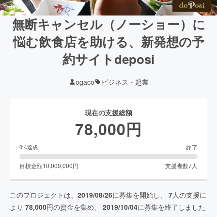
無断キャンセル（ノーショー）に
悩む飲食店を助ける、新発想の予
約サイトdeposi
ogaco
ビジネス・起業
現在の支援総額
78,000
円
終了
0
%達成
目標金額
10,000,000
円
支援者数
7
人
このプロジェクトは、
2019/08/26
に募集を開始し、
7
人の支援に
より
78,000
円の資金を集め、
2019/10/04
に募集を終了しました