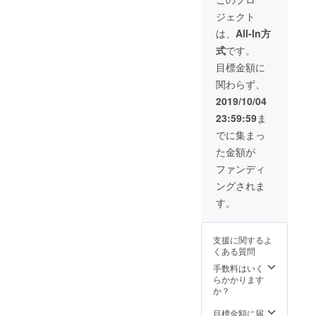
かの力
載 ※
トップ
乗せる
す。
ジェクト
になり
トップ
ページ
ために
ます。
ページ
リンク
大切に
は、
All-In方
※支援
リンク
Mサイ
使わせ
式
です。
時、備
Mサイ
ズ ⑤ご
ていた
考欄に
ズは6件
指定の
だきま
目標金額に
『お名
以上購
１店舗
す。 ①
関わらず、
前 or
入が
につい
お礼の
ニック
あった
て、
メール
2019/10/04
ネー
場合、
deposi
②お名
23:59:59
ま
ム』を
ランダ
の新規
前掲載
ご記入
ム表示
登録・
（1ブ
でに集まっ
くださ
となり
情報更
ロック
た金額が
い。ご
ます。
新を優
目） ③
記入さ
この問
先的に
応援
ファンディ
れない
題や解
対応い
メッ
ングされま
方はID
決につ
たしま
セージ
番号の
いての
す。 ※
100文字
す。
み表示
想いを
注意事
（1ブ
されま
お寄せ
項は画
ロック
す。
いただ
像に記
目） ④
支援に関するよ
けま
載 ※
トップ
くある質問
す。 ぜ
トップ
ページ
ひ、あ
ページ
リンクL
手数料はいく
なたの
リンク
サイズ
らかかります
お名前
Mサイ
⑤ご指
か？
や言葉
ズは6件
定の１
で、支
以上購
店舗に
目標金額に届