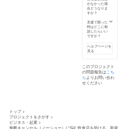
援のお
入が
つい
かなかった場
気持ち
あった
て、
合どうなりま
をア
場合、
deposi
すか？
ピール
ランダ
の新規
してく
ム表示
登録・
支援で困った
ださ
となり
情報更
時はどこに相
い！
ます。
新を優
談したらいい
きっ
この問
先的に
ですか？
と、こ
題や解
対応い
の問題
決につ
たしま
ヘルプページを
に取り
いての
す。 ※
見る
組む誰
想いを
注意事
かの力
お寄せ
項は画
になり
いただ
像に記
このプロジェクト
ます。
けま
載 ※
の問題報告は
こち
※支援
す。 ぜ
トップ
時、備
ひ、あ
ページ
ら
よりお問い合わ
考欄に
なたの
リンクL
せください
『お名
お名前
サイズ
前 or
や言葉
は3件以
ニック
で、支
上購入
ネー
援のお
があっ
ム』を
気持ち
た場
ご記入
をア
合、ラ
トップ
>
くださ
ピール
ンダム
プロジェクトをさがす
>
い。ご
してく
表示と
ビジネス・起業
>
記入さ
ださ
なりま
れない
い！
す。 こ
無断キャンセル（ノーショー）に悩む飲食店を助ける、新発