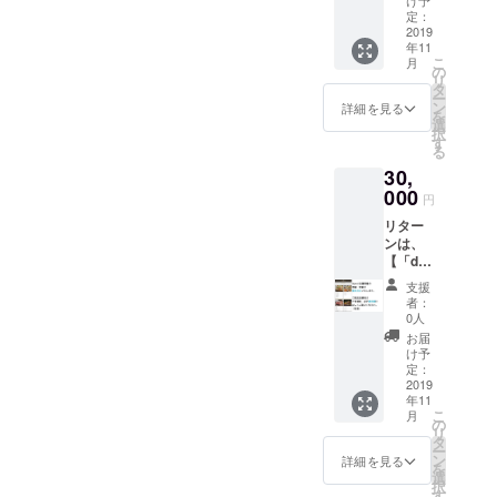
け予
設ペー
（7ブ
定：
ジ」へ
2019
ロック
年11
のご参
目） ※
こ
月
加】で
注意事
の
リ
す。ご
項は画
タ
ー
支援金
像に記
ン
詳細を見る
を
はサー
載 この
選
択
ビスを
問題や
す
る
軌道に
解決に
30,
乗せる
ついて
ために
000
の想い
円
大切に
をお寄
リター
使わせ
せいた
ンは、
ていた
だけま
【「dep
だきま
す。 ぜ
osi公式
す。 ①
ひ、あ
支援
サイト
お礼の
なたの
者：
内 ご
メール
お名前
0人
支援者
②お名
を載せ
お届
限定特
前掲載
て、支
け予
設ペー
（6ブ
定：
援のお
ジ」へ
2019
ロック
気持ち
年11
のご参
目） ③
をア
こ
月
加】で
応援
の
ピール
リ
す。ご
メッ
タ
してく
ー
支援金
セージ
ン
ださ
詳細を見る
を
はサー
20文字
選
い！
択
ビスを
（6ブ
す
きっ