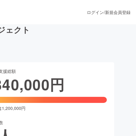
ログイン
/
新規会員登録
ロジェクト
うすぐ公開されます
支援総額
プロダクト
340,000
円
ファッション
スポーツ
,200,000円
数
ア
ソーシャルグッド
人