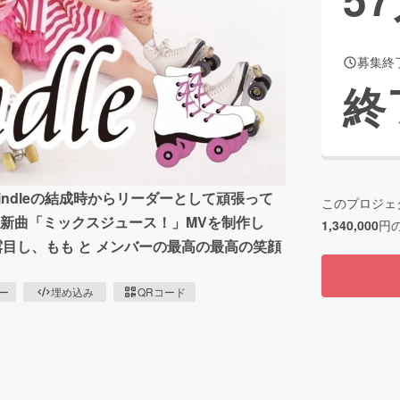
募集終
CAMPFIRE for Social Good
CAMPFIRE Creation
終
CAMPFIREふるさと納税
machi-ya
コミュニティ
ndleの結成時からリーダーとして頑張って
このプロジェ
最新曲「ミックスジュース！」MVを制作し
1,340,000
円
目し、もも と メンバーの最高の最高の笑顔
ピー
埋め込み
QRコード