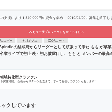
人の支援により
1,340,000
円の資金を集め、
2019/04/20
に募集を終了し
もう一度プロジェクトをやってほしい
RLコピー
埋め込み
QRコード
pindleの結成時からリーダーとして頑張って来た もも が
の卒業ライブで初上映・初お披露目し、もも と メンバーの最
領域特化型クラファン
から実施可能。 企画からリターン配送まで、すべてお任せのプランもあります！
ェックしています