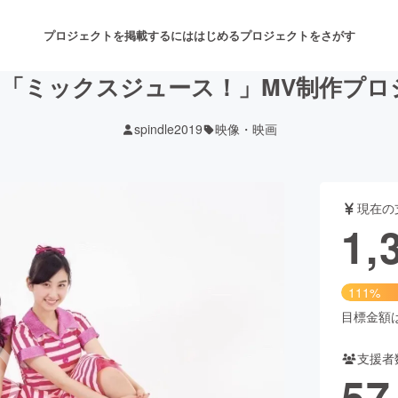
プロジェクトを掲載するには
はじめる
プロジェクトをさがす
dle 「ミックスジュース！」MV制作プ
spindle2019
映像・映画
注目のリターン
注目の新着プロジェクト
募集終了が近いプロジェクト
も
現在の
音楽
舞台・パフォーマンス
1,
ゲーム・サービス開発
フード・飲食店
111%
書籍・雑誌出版
アニメ・漫画
目標金額は1
支援者
チャレンジ
ビューティー・ヘルスケ
57