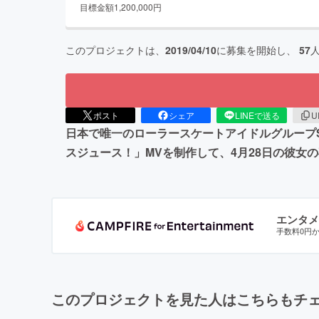
目標金額
1,200,000
円
このプロジェクトは、
2019/04/10
に募集を開始し、
57
ポスト
シェア
LINEで送る
U
日本で唯一のローラースケートアイドルグループS
スジュース！」MVを制作して、4月28日の彼女
エンタメ
手数料0円
このプロジェクトを見た人はこちらもチ