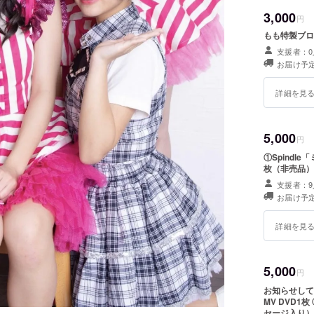
3,000
円
もも特製ブロ
支援者：0
お届け予定
詳細を見
5,000
円
①Spindl
枚（非売品）
支援者：9
お届け予定
詳細を見
5,000
円
お知らせしてい
MV DVD
セージ入り） に、