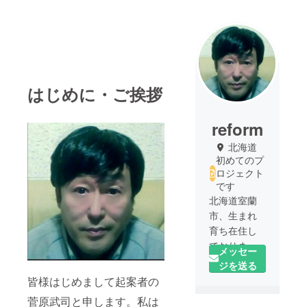
はじめに・ご挨拶
reform
北海道
初めてのプ
ロジェクト
です
北海道室蘭
市、生まれ
育ち在住し
ております
メッセー
ジを送る
商品開発が
皆様はじめまして起案者の
専門です
菅原武司と申します。私は