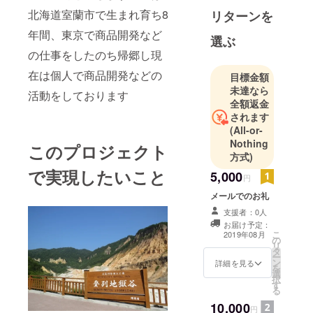
北海道室蘭市で生まれ育ち8
リターンを
よろしくお
願いいたし
年間、東京で商品開発など
選ぶ
ます
の仕事をしたのち帰郷し現
在は個人で商品開発などの
目標金額
未達なら
活動をしております
全額返金
されます
(All-or-
Nothing
このプロジェクト
方式)
で実現したいこと
5,000
円
メールでのお礼
支援者：0人
お届け予定：
こ
2019年08月
の
リ
タ
ー
ン
詳細を見る
を
選
択
す
る
10,000
円