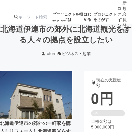
新
ロ
規
グ
会
プロジェクトを掲
はじ
プロジェクト
/
載するには
める
をさがす
イ
員
ン
登
北海道伊達市の郊外に北海道観光をす
録
る人々の拠点を設立したい
人気のプロ
注目のリ
注目の新着プロ
募集終了が近いプ
もうすぐ公開
reform
ビジネス・起業
ジェクト
ターン
ジェクト
ロジェクト
されます
アート・写真
音楽
現在の支援総
額
0
円
テクノロジー・ガジェット
ゲーム・サ
映像・映画
書籍・雑誌
0%
目標金額は
北海道伊達市の郊外の一軒家を購
5,000,000円
ビジネス・起業
チャレンジ
入しリフォームし北海道観光をす