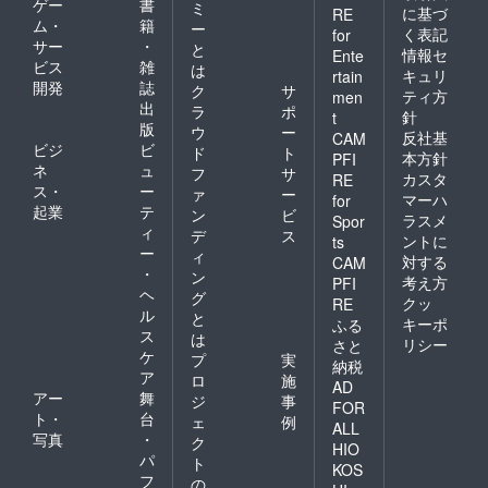
ゲー
書
ミ
に基づ
RE
ム・
籍
ー
く表記
for
サー
・
と
情報セ
Ente
ビス
雑
は
キュリ
rtain
開発
誌
ク
サ
ティ方
men
出
ラ
ポ
針
t
版
ウ
ー
反社基
CAM
ビジ
ビ
ド
ト
本方針
PFI
ネ
ュ
フ
サ
カスタ
RE
ス・
ー
ァ
ー
マーハ
for
起業
テ
ン
ビ
ラスメ
Spor
ィ
デ
ス
ントに
ts
ー
ィ
対する
CAM
・
ン
考え方
PFI
ヘ
グ
クッ
RE
ル
と
キーポ
ふる
ス
は
リシー
さと
ケ
プ
実
納税
ア
ロ
施
AD
アー
舞
ジ
事
FOR
ト・
台
ェ
例
ALL
写真
・
ク
HIO
パ
ト
KOS
フ
の