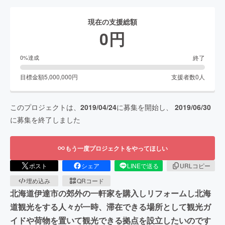
現在の支援総額
0
円
終了
0
%達成
目標金額
5,000,000
円
支援者数
0
人
このプロジェクトは、
2019/04/24
に募集を開始し、
2019/06/30
に募集を終了しました
もう一度プロジェクトをやってほしい
ポスト
シェア
LINEで送る
URLコピー
埋め込み
QRコード
北海道伊達市の郊外の一軒家を購入しリフォームし北海
道観光をする人々が一時、滞在できる場所として観光ガ
イドや荷物を置いて観光できる拠点を設立したいのです