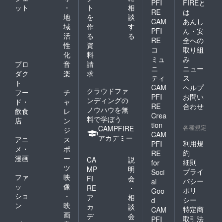
PFI
FIREと
ット
・
ト
相
RE
は
地
を
談
CAM
あんし
域
作
す
PFI
ん・安
活
る
る
RE
全への
性
資
コ
取り組
化
料
ミュ
み
プロ
音
請
ニ
ニュー
ダク
楽
求
ティ
ス
ト
CAM
ヘルプ
クラウドファ
フー
チ
PFI
お問い
ンディングの
ド・
ャ
RE
合わせ
ノウハウを無
飲食
レ
Crea
料で学ぼう
店
ン
tion
各種規定
CAMPFIRE
ジ
CAM
アカデミー
アニ
ス
利用規
PFI
メ・
ポ
約
RE
漫画
ー
CA
説
細則
for
ツ
MP
明
プライ
Soci
ファ
映
FI
会
バシー
al
ッ
像
RE
・
ポリ
Goo
ショ
・
ア
相
シー
d
ン
映
カ
談
特定商
CAM
画
デ
会
取引法
PFI