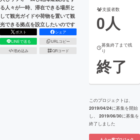
る人々が一時、滞在できる場所と
支援者数
まちづくり・地域活性化
0
人
して観光ガイドや荷物を置いて観
光できる拠点を設立したいのです
CAMPFIRE for Social Good
CAMPFIRE Creation
ポスト
シェア
CAMPFIREふるさと納税
machi-ya
コミュニティ
LINEで送る
URLコピー
募集終了まで残
り
埋め込み
QRコード
終了
このプロジェクトは、
2019/04/24
に募集を開始
し、
2019/06/30
に募集を
終了しました
もう一度プロジェク