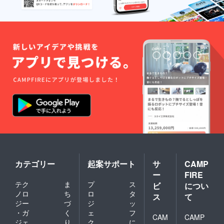
カテゴリー
起案サポート
サ
CAMP
ー
FIRE
テク
ま
プ
ス
ビ
につい
ノロ
ち
ロ
タ
ス
て
ジー
づ
ジ
ッ
・ガ
く
ェ
フ
CAM
CAMP
ジェ
り
ク
に