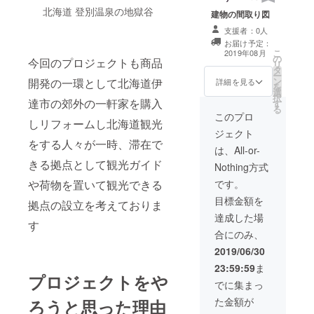
北海道 登別温泉の地獄谷
建物の間取り図
支援者：0人
お届け予定：
こ
2019年08月
の
今回のプロジェクトも商品
リ
タ
ー
ン
開発の一環として北海道伊
詳細を見る
を
選
択
達市の郊外の一軒家を購入
す
る
このプロ
しリフォームし北海道観光
ジェクト
をする人々が一時、滞在で
は、All-or-
きる拠点として観光ガイド
Nothing方式
や荷物を置いて観光できる
です。
目標金額を
拠点の設立を考えておりま
達成した場
す
合にのみ、
2019/06/30
23:59:59
ま
プロジェクトをや
でに集まっ
た金額が
ろうと思った理由