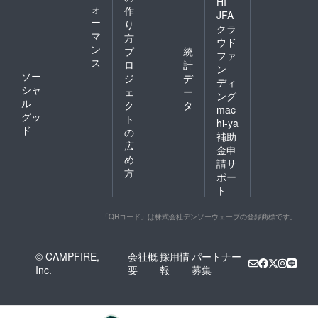
HI
ォ
作
JFA
ー
り
クラ
マ
方
ウド
ン
プ
統
ファ
ス
ロ
計
ン
ソー
ジ
デ
ディ
シャ
ェ
ー
ング
ル
ク
タ
mac
グッ
ト
hi-ya
ド
の
補助
広
金申
め
請サ
方
ポー
ト
「QRコード」は株式会社デンソーウェーブの登録商標です。
© CAMPFIRE,
会社概
採用情
パートナー
Inc.
要
報
募集