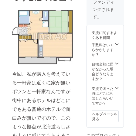
ファンディ
ングされま
す。
支援に関するよ
くある質問
手数料はいく
らかかります
か？
目標金額に届
かなかった場
今回、私が購入を考えてい
合どうなりま
すか？
る一軒家は近くに家が無い
支援で困った
ポツンと一軒家なんですが
時はどこに相
談したらいい
街中にあるホテルはどこに
ですか？
でもある普通のホテルで面
ヘルプページを
白みが無いですので、この
見る
ような拠点が北海道らしさ
を人々に感じてもらえるこ
このプロジェクト