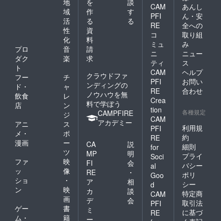
地
を
談
CAM
あんし
域
作
す
PFI
ん・安
活
る
る
RE
全への
性
資
コ
取り組
化
料
ミュ
み
プロ
音
請
ニ
ニュー
ダク
楽
求
ティ
ス
ト
CAM
ヘルプ
クラウドファ
フー
チ
PFI
お問い
ンディングの
ド・
ャ
RE
合わせ
ノウハウを無
飲食
レ
Crea
料で学ぼう
店
ン
tion
各種規定
CAMPFIRE
ジ
CAM
アカデミー
アニ
ス
利用規
PFI
メ・
ポ
約
RE
漫画
ー
CA
説
細則
for
ツ
MP
明
プライ
Soci
ファ
映
FI
会
バシー
al
ッ
像
RE
・
ポリ
Goo
ショ
・
ア
相
シー
d
ン
映
カ
談
特定商
CAM
画
デ
会
取引法
PFI
ゲー
書
ミ
に基づ
RE
ム・
籍
ー