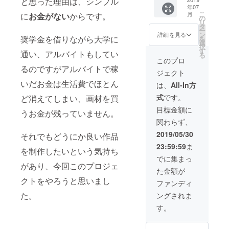
と思った理由は、シンプル
い。一
年07
ンバス
枚一枚
こ
月
に
お金がない
からです。
に描い
心を込
の
リ
たもの
めて制
タ
ー
です。
作しま
ン
詳細を見る
奨学金を借りながら大学に
を
画像は
す！
選
択
イメー
す
通い、アルバイトもしてい
る
ジで
このプロ
す。
るのですがアルバイトで稼
ジェクト
メール
にて描
いだお金は生活費でほとん
は、
All-In方
いても
式
です。
ど消えてしまい、画材を買
らいた
い絵の
目標金額に
うお金が残っていません。
イメー
関わらず、
ジや、
好きな
2019/05/30
それでもどうにか良い作品
色を教
23:59:59
ま
えてく
を制作したいという気持ち
ださ
でに集まっ
い。一
があり、今回このプロジェ
た金額が
枚一枚
クトをやろうと思いまし
心を込
ファンディ
めて制
た。
ングされま
作しま
す！
す。