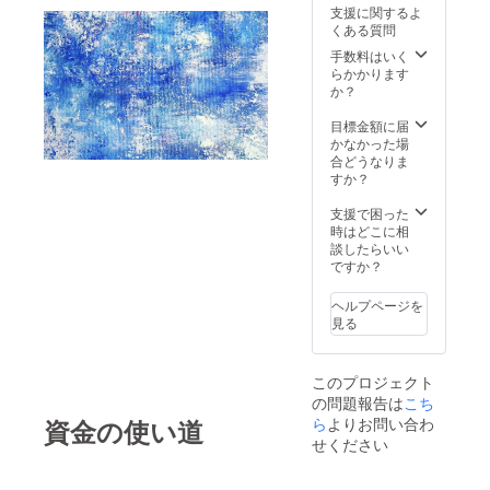
支援に関するよ
くある質問
手数料はいく
らかかります
か？
目標金額に届
かなかった場
合どうなりま
すか？
支援で困った
時はどこに相
談したらいい
ですか？
ヘルプページを
見る
このプロジェクト
の問題報告は
こち
ら
よりお問い合わ
資金の使い道
せください