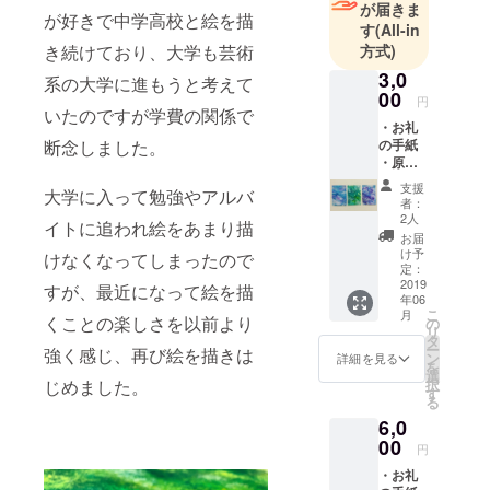
が届きま
が好きで中学高校と絵を描
にしていま
す
(All-in
す！
方式)
き続けており、大学も芸術
よろしくお
3,0
系の大学に進もうと考えて
願いしま
00
円
いたのですが学費の関係で
す。
・お礼
の手紙
断念しました。
・原画L
下の地球儀
版サイ
マークを押
支援
大学に入って勉強やアルバ
ズ
者：
してもらえ
（89m
2人
イトに追われ絵をあまり描
m×127
れば、
お届
mm)2枚
け予
けなくなってしまったので
Instagramに
※こちら
定：
飛べます。
の原画
2019
すが、最近になって絵を描
年06
は画用
描いた作品
こ
月
紙に描
くことの楽しさを以前より
の
リ
を投稿して
いたも
タ
ー
強く感じ、再び絵を描きは
ので
いるので是
ン
詳細を見る
を
す。 画
選
非ご覧に
択
じめました。
像はイ
す
る
なってくだ
メージ
6,0
です。
さい！
一枚一
00
円
枚心を
・お礼
込めて