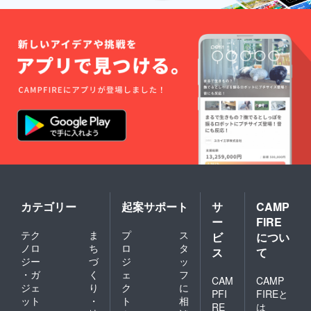
カテゴリー
起案サポート
サ
CAMP
ー
FIRE
テク
ま
プ
ス
ビ
につい
ノロ
ち
ロ
タ
ス
て
ジー
づ
ジ
ッ
・ガ
く
ェ
フ
CAM
CAMP
ジェ
り
ク
に
PFI
FIREと
ット
・
ト
相
RE
は