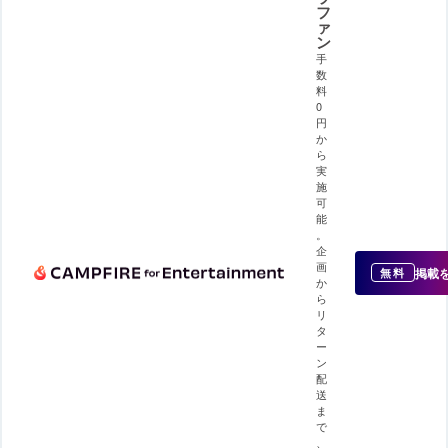
フ
ァ
ン
手
数
料
0
円
か
ら
実
施
可
能
。
企
画
掲載
無料
か
ら
リ
タ
ー
ン
配
送
ま
で
、