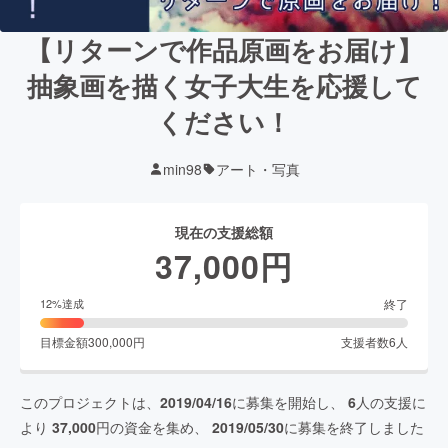
【リターンで作品原画をお届け】
抽象画を描く女子大生を応援して
ください！
min98
アート・写真
現在の支援総額
37,000
円
終了
12
%達成
目標金額
300,000
円
支援者数
6
人
このプロジェクトは、
2019/04/16
に募集を開始し、
6
人の支援に
より
37,000
円の資金を集め、
2019/05/30
に募集を終了しました