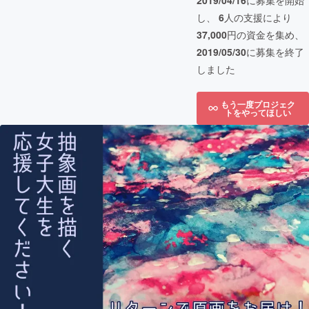
2019/04/16
に募集を開始
し、
6
人の支援により
37,000
円の資金を集め、
2019/05/30
に募集を終了
しました
もう一度プロジェク
トをやってほしい