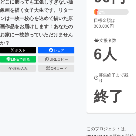
どこに飾っても主張しすぎない抽
象画を描く女子大生です。リター
まちづくり・地域活性化
12%
ンは一枚一枚心を込めて描いた原
目標金額は
300,000円
画作品をお届けします！あなたの
CAMPFIRE for Social Good
CAMPFIRE Creation
お家に一枚飾っていただけません
CAMPFIREふるさと納税
machi-ya
コミュニティ
支援者数
か？
6
人
ポスト
シェア
LINEで送る
URLコピー
埋め込み
QRコード
募集終了まで残
り
終了
このプロジェクトは、