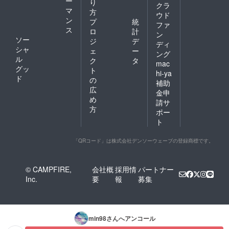
ー
り
クラ
マ
方
ウド
ン
プ
統
ファ
ス
ロ
計
ン
ソー
ジ
デ
ディ
シャ
ェ
ー
ング
ル
ク
タ
mac
グッ
ト
hi-ya
ド
の
補助
広
金申
め
請サ
方
ポー
ト
「QRコード」は株式会社デンソーウェーブの登録商標です。
© CAMPFIRE,
会社概
採用情
パートナー
Inc.
要
報
募集
min98
さんへアンコール