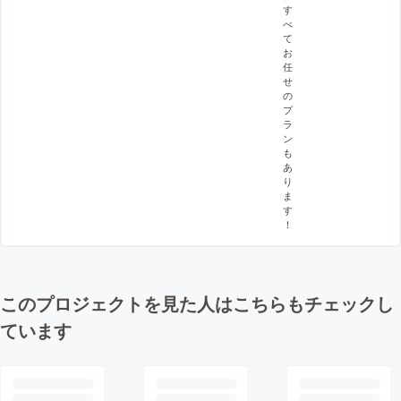
す
べ
て
お
任
せ
の
プ
ラ
ン
も
あ
り
ま
す
！
このプロジェクトを見た人はこちらもチェックし
ています