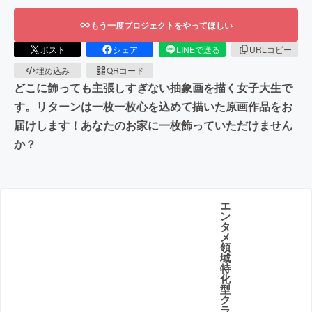
もう一度プロジェクトをやってほしい
ポスト
シェア
LINEで送る
URLコピー
埋め込み
QRコード
どこに飾っても主張しすぎない抽象画を描く女子大生で
す。リターンは一枚一枚心を込めて描いた原画作品をお
届けします！あなたのお家に一枚飾っていただけません
か？
エ
ン
タ
メ
領
域
特
化
型
ク
ラ