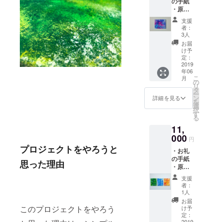
の手紙
描いた
・原画
ものを
F0号
ランダ
支援
(140m
ムにお
者：
m×180
届けし
3人
mm)1枚
ます。
お届
※こちら
作品は
け予
は布張
選べま
定：
りキャ
2019
せんの
年06
ンバス
でご了
こ
月
に描い
承くだ
の
リ
たもの
さい。
タ
ー
です。
ン
詳細を見る
を
画像は
選
択
イメー
す
る
ジで
11,
す。
メール
000
円
にて描
プロジェクトをやろうと
・お礼
いても
の手紙
らいた
思った理由
・原画
い絵の
F3号
イメー
支援
(220m
ジや、
者：
m×273
好きな
1人
mm)1枚
色を教
お届
※こちら
えてく
このプロジェクトをやろう
け予
は布張
ださ
定：
りキャ
2019