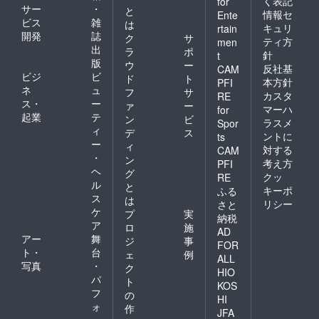
く表記
for
サー
・
と
情報セ
Ente
ビス
雑
は
キュリ
rtain
開発
誌
ク
サ
ティ方
men
出
ラ
ポ
針
t
版
ウ
ー
反社基
CAM
ビジ
ビ
ド
ト
本方針
PFI
ネ
ュ
フ
サ
カスタ
RE
ス・
ー
ァ
ー
マーハ
for
起業
テ
ン
ビ
ラスメ
Spor
ィ
デ
ス
ントに
ts
ー
ィ
対する
CAM
・
ン
考え方
PFI
ヘ
グ
クッ
RE
ル
と
キーポ
ふる
ス
は
リシー
さと
ケ
プ
実
納税
ア
ロ
施
AD
アー
舞
ジ
事
FOR
ト・
台
ェ
例
ALL
写真
・
ク
HIO
パ
ト
KOS
フ
の
HI
ォ
作
JFA