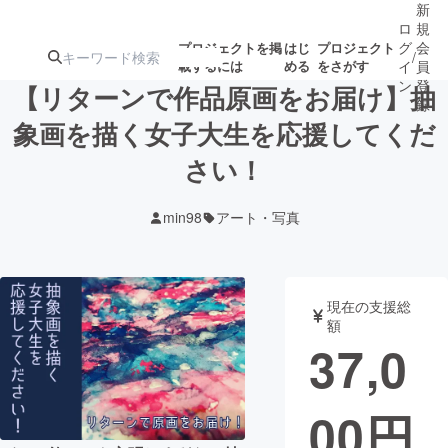
新
ロ
規
グ
会
プロジェクトを掲
はじ
プロジェクト
/
載するには
める
をさがす
イ
員
ン
登
【リターンで作品原画をお届け】抽
録
象画を描く女子大生を応援してくだ
さい！
人気のプロ
注目のリ
注目の新着プロ
募集終了が近いプ
もうすぐ公開
ジェクト
ターン
ジェクト
ロジェクト
されます
min98
アート・写真
アート・写真
音楽
現在の支援総
テクノロジー・ガジェット
ゲーム・サ
額
37,0
映像・映画
書籍・雑誌
00
円
ビジネス・起業
チャレンジ