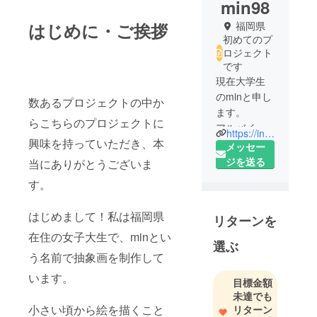
min98
はじめに・ご挨拶
福岡県
初めてのプ
ロジェクト
です
現在大学生
のminと申し
数あるプロジェクトの中か
ます。
らこちらのプロジェクトに
アルバイト
https://instagram.com/minoru___k98?igshid=1v9y2zo1uhn57
興味を持っていただき、本
と大学に追
メッセー
われながら
ジを送る
当にありがとうございま
絵を描いま
す。
す。
抽象画を描
はじめまして！私は福岡県
リターンを
くのがとて
在住の女子大生で、minとい
も好きで
選ぶ
す。
う名前で抽象画を制作して
見る人の心
います。
目標金額
を癒すよう
未達でも
な絵を描く
小さい頃から絵を描くこと
リターン
ことを目標