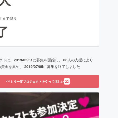
了まで残り
了
クトは、
2019/05/31
に募集を開始し、
86
人の支援により
の資金を集め、
2019/07/05
に募集を終了しました
もう一度プロジェクトをやってほしい
22