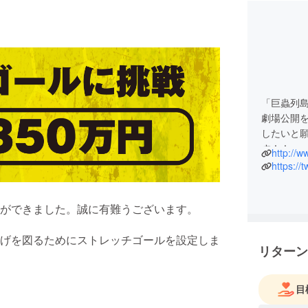
「巨蟲列
劇場公開
したいと
す！！
http://w
https://
ができました。誠に有難うございます。
げを図るためにストレッチゴールを設定しま
リターン
目