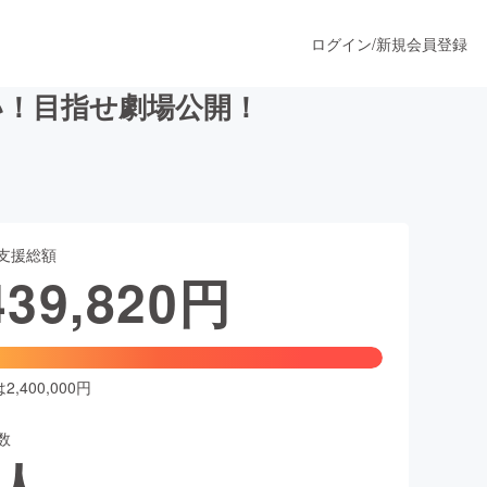
ログイン
/
新規会員登録
い！目指せ劇場公開！
うすぐ公開されます
支援総額
プロダクト
439,820
円
ファッション
スポーツ
,400,000円
数
ア
ソーシャルグッド
人