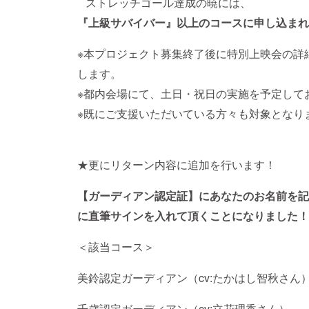
ストレッチゴール達成の暁には、
『上級サバイバー』以上のコースに申し込まれた
※本プロジェクト募集終了後に特別上映会の詳
します。
※都内会場にて、土日・祝日の実施を予定して
※既にご支援いただいている方々も対象となり
★更にリターン内容に追加を行います！
【ガーディアン認定証】にあなたのお名前を記
に直筆サインを入れて頂くことになりました！
＜該当コース＞
美鈴認定ガーディアン（cv:たかはし智秋さん
千歳認定ガーディアン（cv:立花理香さん）