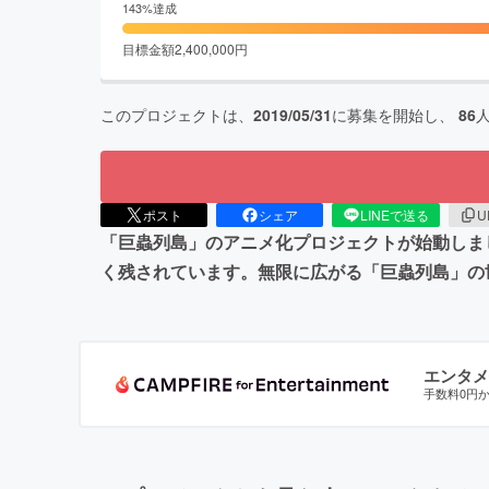
143
%達成
目標金額
2,400,000
円
このプロジェクトは、
2019/05/31
に募集を開始し、
86
ポスト
シェア
LINEで送る
U
「巨蟲列島」のアニメ化プロジェクトが始動しま
く残されています。無限に広がる「巨蟲列島」の
エンタメ
手数料0円