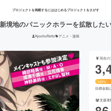
プロジェクトを掲載するには
はじめる
プロジェクトをさがす
新境地のパニックホラーを拡散した
KyochuRetto
アニメ・漫画
注目のリターン
注目の新着プロジェクト
募集終了が近いプロジェクト
も
現在の
音楽
舞台・パフォーマンス
3,
ゲーム・サービス開発
フード・飲食店
143%
書籍・雑誌出版
アニメ・漫画
目標金額は2
支援者
チャレンジ
ビューティー・ヘルスケ
86