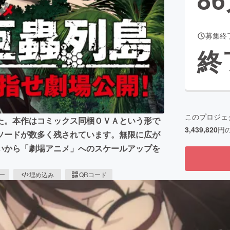
募集終
CAMPFIRE for Social Good
CAMPFIRE Creation
終
CAMPFIREふるさと納税
machi-ya
コミュニティ
このプロジェ
た。本作はコミックス同梱ＯＶＡという形で
3,439,820
円
ソードが数多く残されています。無限に広が
いから「劇場アニメ」へのスケールアップを
ピー
埋め込み
QRコード