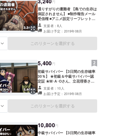
3,240
円
通りすがりの遭難者 【島での生存は
保証されません】 ■制作報告メール
受信権 ■アニメ設定リーフレット
（PDF） ■デジタル壁紙セット
支援者：8人
お届け予定：2019年08月
このリターンを選択する
る
5,400
円
初級サバイバー 【3日間の生存確率
30％】 ★初級＆中級サバイバー認
定証 ★M･A･Oさん、立花理香さん
からのスペシャルメッセージ映像 ■
支援者：10人
制作報告メール受信権 ■アニメ設定
お届け予定：2019年08月
リーフレット（PDF） ■デジタル壁
紙セット
このリターンを選択する
る
10,800
円
中級サバイバー 【3日間の生存確率