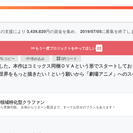
人の支援により
3,439,820
円の資金を集め、
2019/07/05
に募集を終了し
もう一度プロジェクトをやってほしい
22
RLコピー
埋め込み
QRコード
した。本作はコミックス同梱ＯＶＡという形でスタートしてお
世界をもっと描きたい！という願いから「劇場アニメ」へのス
領域特化型クラファン
から実施可能。 企画からリターン配送まで、すべてお任せのプランもあります！