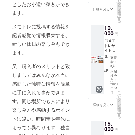
リ
オリジ
ターン
としたお小遣い稼ぎができ
タ
ー
ナル
は状況
ン
詳細を見る
を
ます。
グッズ
に応じ
選
択
（アク
て提
す
る
リル
供）
メモトレに投稿する情報を
10,
コース
ター・
000
円
記者感覚で情報収集する、
マフ
〇メモ
ラータ
新しい休日の楽しみもでき
トレサ
オル）
イトの
の提
ます。
情報・
供。 〇
支援
広告・
弊社サ
者：
求人に
イトの
又、購入者のメリットと致
3人
関する
特選300
お届
しましてはみんなが本当に
掲載権
デジタ
け予
を3年間
ルブッ
定：
感動した独特な情報を簡単
提供致
2020
クを提
年04
しま
供。
に手に入れる事ができま
こ
月
す。 〇
（発行
の
リ
オリジ
日未定
タ
す。同じ場所でも人により
ー
ナル
の為、
ン
詳細を見る
を
グッズ
このリ
選
楽しみ方や感動するポイン
択
(Tシャ
ターン
す
る
ツ・ア
トは違い、時間帯や年代に
は状況
15,
クリル
に応じ
よっても異なります。独自
コース
000
て提
円
ター）
供）