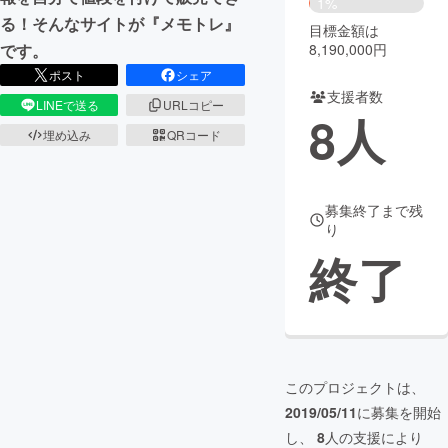
1%
る！そんなサイトが『メモトレ』
目標金額は
まちづくり・地域活性化
8,190,000円
です。
ポスト
シェア
支援者数
CAMPFIRE for Social Good
CAMPFIRE Creation
LINEで送る
URLコピー
8
人
CAMPFIREふるさと納税
machi-ya
コミュニティ
埋め込み
QRコード
募集終了まで残
り
終了
このプロジェクトは、
2019/05/11
に募集を開始
し、
8
人の支援により