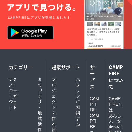
カテゴリー
起案サポート
サ
CAMP
ー
FIRE
テク
ま
プ
ス
ビ
につい
ノロ
ち
ロ
タ
ス
て
ジー
づ
ジ
ッ
・ガ
く
ェ
フ
CAM
CAMP
ジェ
り
ク
に
PFI
FIREと
ット
・
ト
相
RE
は
地
を
談
CAM
あんし
域
作
す
PFI
ん・安
活
る
る
RE
全への
性
資