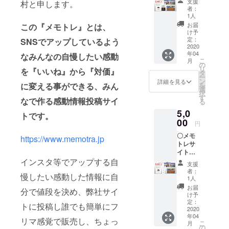
支援
村と申します。
広告・
者：
求人に
1人
関する
お届
この『メモトレ』とは、
掲載権
け予
を1年間
定：
SNSでアップしているよう
提供致
2020
年04
しま
なみんなの自慢したい感動
こ
月
す。 〇
の
リ
を『いいね』から『対価』
オリジ
タ
ー
ナル
ン
詳細を見る
を
に変える事ができる、みん
グッズ
選
択
（アク
す
なで作る感動情報投稿サイ
る
リル
5,0
コース
トです。
ター）
00
円
の提
〇メモ
供。 〇
https://www.memotra.jp
トレサ
弊社サ
イトの
イトの
情報・
インスタ等でアップする自
特選300
支援
広告・
デジタ
者：
慢したい感動した情報に自
求人に
ルブッ
1人
関する
クを提
お届
分で値段を決め、弊社サイ
掲載権
供。
け予
を2年間
（発行
定：
トに投稿し誰でも簡単にフ
提供致
2020
日未定
年04
しま
の為、
リマ感覚で販売し、ちょっ
こ
月
す。 〇
このリ
の