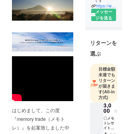
です
https://www.memotra.jp
メッセー
ジを送る
リターンを
選ぶ
目標金額
未達でも
リターン
が届きま
す
(All-in
方式)
3,0
00
はじめまして、この度
円
〇メモ
『memory trade（メモト
トレサ
レ）』を起案致しました中
イトの
情報・