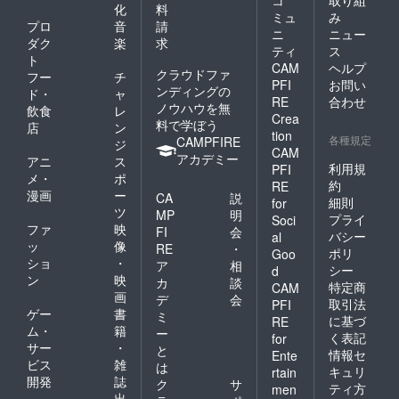
コ
取り組
化
料
ミュ
み
プロ
音
請
ニ
ニュー
ダク
楽
求
ティ
ス
ト
CAM
ヘルプ
クラウドファ
フー
チ
PFI
お問い
ンディングの
ド・
ャ
RE
合わせ
ノウハウを無
飲食
レ
Crea
料で学ぼう
店
ン
tion
各種規定
CAMPFIRE
ジ
CAM
アカデミー
アニ
ス
利用規
PFI
メ・
ポ
約
RE
漫画
ー
CA
説
細則
for
ツ
MP
明
プライ
Soci
ファ
映
FI
会
バシー
al
ッ
像
RE
・
ポリ
Goo
ショ
・
ア
相
シー
d
ン
映
カ
談
特定商
CAM
画
デ
会
取引法
PFI
ゲー
書
ミ
に基づ
RE
ム・
籍
ー
く表記
for
サー
・
と
情報セ
Ente
ビス
雑
は
キュリ
rtain
開発
誌
ク
サ
ティ方
men
出