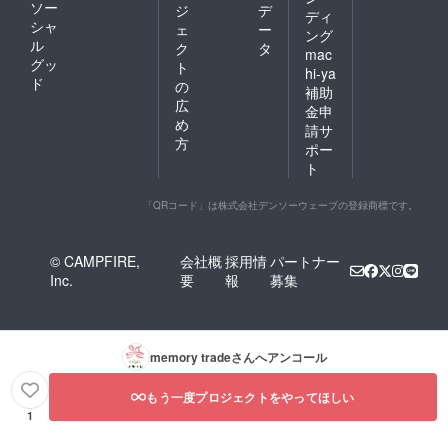
ソー
ジ
デ
ディ
シャ
ェ
ー
ング
ル
ク
タ
mac
グッ
ト
hi-ya
ド
の
補助
広
金申
め
請サ
方
ポー
ト
「QRコード」は株式会社デンソーウェーブの登録商標です。
© CAMPFIRE,
会社概
採用情
パートナー
Inc.
要
報
募集
memory trade
さんへアンコール
もう一度プロジェクトをやってほしい
1