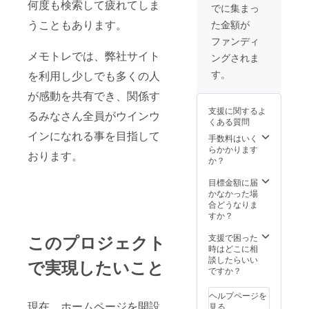
何度も検索して疲れてしま
ブラッ
このリ
でに集まっ
クの2
ターン
うこともあります。
た金額が
色、サ
は状況
イズは
に応じ
ファンディ
S・M・
て提
メモトレでは、弊社サイト
ングされま
L・LLか
供）
らお選
す。
を利用し少しでも多くの人
び頂き
メール
が感動を共有でき、関係す
でお知
支援に関するよ
らせく
るみなさん全員がウインウ
くある質問
ださ
インになれる事を目指して
い。 〇
手数料はいく
弊社サ
らかかります
おります。
イトの
か？
特選300
デジタ
目標金額に届
ルブッ
かなかった場
クを提
合どうなりま
供。
すか？
（発行
日未定
このプロジェクト
支援で困った
の為、
時はどこに相
このリ
談したらいい
で実現したいこと
ターン
ですか？
は状況
に応じ
ヘルプページを
て提
現在、ホームページを開設
見る