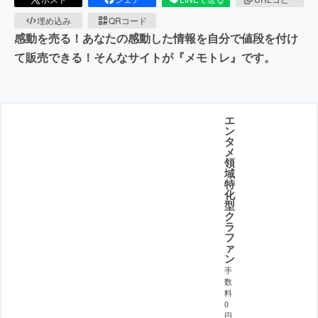
埋め込み
QRコード
感動を売る！あなたの感動した情報を自分で値段を付け
て販売できる！そんなサイトが『メモトレ』です。
エ
ン
タ
メ
領
域
特
化
型
ク
ラ
フ
ァ
ン
手
数
料
0
円