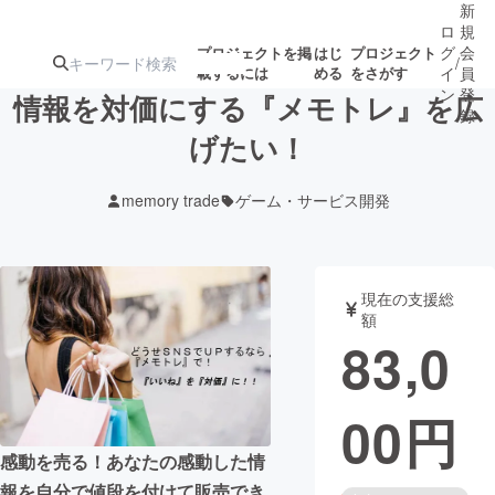
新
ロ
規
グ
会
プロジェクトを掲
はじ
プロジェクト
/
載するには
める
をさがす
イ
員
ン
登
情報を対価にする『メモトレ』を広
録
げたい！
人気のプロ
注目のリ
注目の新着プロ
募集終了が近いプ
もうすぐ公開
memory trade
ゲーム・サービス開発
ジェクト
ターン
ジェクト
ロジェクト
されます
アート・写真
音楽
現在の支援総
額
83,0
テクノロジー・ガジェット
ゲーム・サ
00
円
映像・映画
書籍・雑誌
感動を売る！あなたの感動した情
ビジネス・起業
チャレンジ
報を自分で値段を付けて販売でき