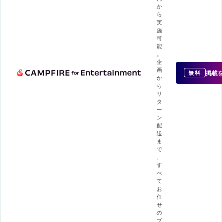
か
ら
実
施
可
能
。
企
画
掲載
無料
か
ら
リ
タ
ー
ン
配
送
ま
で
、
す
べ
て
お
任
せ
の
プ