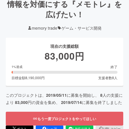
情報を対価にする『メモトレ』を
広げたい！
memory trade
ゲーム・サービス開発
現在の支援総額
83,000
円
終了
1
%達成
目標金額
8,190,000
円
支援者数
8
人
このプロジェクトは、
2019/05/11
に募集を開始し、
8
人の支援に
より
83,000
円の資金を集め、
2019/07/14
に募集を終了しました
もう一度プロジェクトをやってほしい
ポスト
シェア
LINEで送る
URLコピー