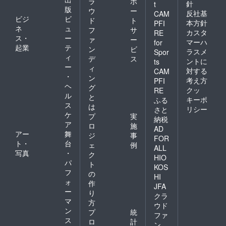
ラ
ポ
針
t
版
ウ
ー
反社基
CAM
ビジ
ビ
ド
ト
本方針
PFI
ネ
ュ
フ
サ
カスタ
RE
ス・
ー
ァ
ー
マーハ
for
起業
テ
ン
ビ
ラスメ
Spor
ィ
デ
ス
ントに
ts
ー
ィ
対する
CAM
・
ン
考え方
PFI
ヘ
グ
クッ
RE
ル
と
キーポ
ふる
ス
は
リシー
さと
ケ
プ
実
納税
ア
ロ
施
AD
アー
舞
ジ
事
FOR
ト・
台
ェ
例
ALL
写真
・
ク
HIO
パ
ト
KOS
フ
の
HI
ォ
作
JFA
ー
り
クラ
マ
方
ウド
ン
プ
統
ファ
ス
ロ
計
ン