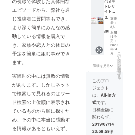
の視線で体験した具体的な
〇メモ
の提
トレサ
供。 ＊
エピソードから、弊社を通
イトの
Tシャツ
情報・
はホワ
じ投稿者に質問等もでき、
支援
広告・
イト・
者：
求人に
ブラッ
より深く簡単にみんなの感
3人
関する
クの2
お届
掲載権
動している情報を購入で
色、サ
け予
を5年間
イズは
定：
き、家族や恋人との休日の
提供致
2020
S・M・
年04
しま
L・LLか
予定を簡単に組む事ができ
こ
月
す。 〇
らお選
の
リ
オリジ
び頂き
タ
ます。
ー
ナル
メール
ン
詳細を見る
を
グッズ
でお知
選
択
（Tシャ
らせく
す
実際世の中には無数の情報
る
ツ・ア
ださ
このプロ
クリル
があります。しかしネット
い。 〇
ジェクト
コース
弊社サ
で検索して見れるのはワー
ター・
イトの
は、
All-In方
マフ
特選300
ド検索の上位順に表示され
式
です。
ラータ
デジタ
オル）
ルブッ
目標金額に
ているものから順に探すた
の提
クを提
関わらず、
供。 ＊
供。
め、その中に本当に感動す
Tシャツ
（発行
2019/07/14
はホワ
日未定
る情報があるともいえず、
23:59:59
ま
イト・
の為、