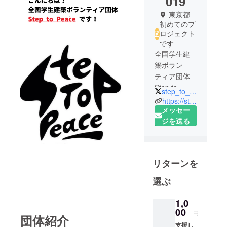
019
東京都
初めてのプ
ロジェクト
です
全国学生建
築ボラン
ティア団体
Step to
step_to_peace
Peaceです！
https://steptopeace.jimdo.com/
8月17日から
メッセー
28日まで、
ジを送る
カンボジア
のシェムリ
アップとい
リターンを
う地域で住
居建築ボラ
選ぶ
ンティアを
行います！
1,0
派遣人数
00
円
団体紹介
は、全国か
支援し