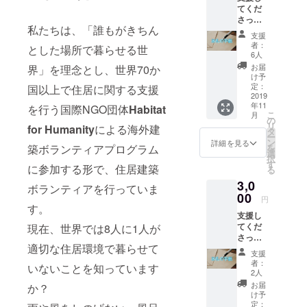
ら集まった
てくだ
さった
大学生74
私たちは、「誰もがきちん
皆様に
支援
人！
はお礼
者：
とした場所で暮らせる世
の手
6人
紙、ポ
ご支援よろ
お届
界」を理念とし、世界70か
スト
け予
しくお願い
カード
定：
国以上で住居に関する支援
をリ
2019
します!
年11
ターン
を行う国際NGO団体
Habitat
こ
月
でお届
の
リ
for Humanity
による海外建
けしま
タ
ー
す。 ま
ン
詳細を見る
築ボランティアプログラム
を
た、希
選
択
望者さ
す
に参加する形で、住居建築
る
れる方
3,0
には活
ボランティアを行っていま
動報告
00
円
書(PDF)
す。
支援し
メール
てくだ
現在、世界では8人に1人が
にてお
さった
送り致
適切な住居環境で暮らせて
皆様に
しま
支援
はお礼
す。
者：
いないことを知っています
の手
2人
紙、カ
お届
か？
ンボジ
け予
アのお
定：