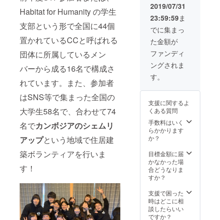
送り致
2019/07/31
Habitat for Humanity の学生
しま
23:59:59
ま
す。
支部という形で全国に44個
DVDに
でに集まっ
つきま
置かれているCCと呼ばれる
た金額が
しては
権利者
ファンディ
団体に所属しているメン
の許可
ングされま
なく複
バーから成る16名で構成さ
製、賃
す。
れています。また、参加者
貸業に
使用す
はSNS等で集まった全国の
ること
支援に関するよ
や、
大学生58名で、合わせて74
くある質問
ネット
ワーク
手数料はいく
名で
カンボジアのシェムリ
等を通
らかかります
じて放
か？
アップ
という地域で住居建
送でき
る状態
築ボランティアを行いま
目標金額に届
にする
かなかった場
す！
ことを
合どうなりま
禁止し
すか？
ます。
支援で困った
時はどこに相
談したらいい
ですか？