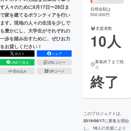
5%
す人々のために8月17日〜28日ま
目標金額は
まちづくり・地域活性化
500,000円
で家を建てるボランティアを行い
ます。現地の人々の生活を少しで
支援者数
CAMPFIRE for Social Good
CAMPFIRE Creation
も豊かにし、大学生がそれぞれの
10
人
CAMPFIREふるさと納税
machi-ya
コミュニティ
一歩を踏み出すために、ぜひお力
をお貸しください！
ポスト
シェア
募集終了まで残
LINEで送る
URLコピー
り
埋め込み
QRコード
終了
このプロジェクトは、
2019/06/17
に募集を開始
し、
10
人の支援により