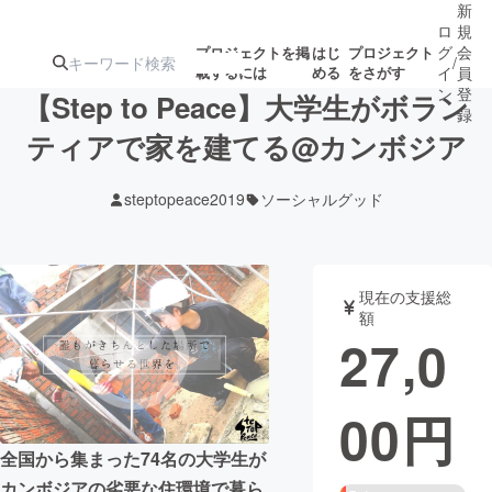
新
ロ
規
グ
会
プロジェクトを掲
はじ
プロジェクト
/
載するには
める
をさがす
イ
員
ン
登
【Step to Peace】大学生がボラン
録
ティアで家を建てる@カンボジア
人気のプロ
注目のリ
注目の新着プロ
募集終了が近いプ
もうすぐ公開
steptopeace2019
ソーシャルグッド
ジェクト
ターン
ジェクト
ロジェクト
されます
アート・写真
音楽
現在の支援総
額
27,0
テクノロジー・ガジェット
ゲーム・サ
00
円
映像・映画
書籍・雑誌
全国から集まった74名の大学生が
ビジネス・起業
チャレンジ
カンボジアの劣悪な住環境で暮ら