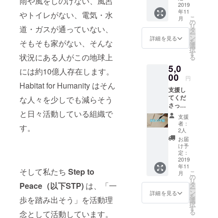
雨や風をしのげない、風呂
土産(カ
2019
年11
ンボジ
やトイレがない、電気・水
こ
月
アピン
の
リ
道・ガスが通っていない、
バッジ)
タ
ー
をリ
ン
詳細を見る
を
そもそも家がない、そんな
ターン
選
択
でお届
す
状況にある人がこの地球上
る
けしま
5,0
す。 ま
には約10億人存在します。
た、希
00
円
望者さ
Habitat for Humanity はそん
支援し
れる方
てくだ
な人々を少しでも減らそう
には活
さった
動報告
と日々活動している組織で
皆様に
書(PDF)
支援
はお礼
メール
者：
す。
の手
にてお
2人
紙、ポ
送り致
お届
スト
しま
け予
カー
す。
定：
ド、カ
2019
年11
ンボジ
そして私たち
Step to
こ
月
アのタ
の
リ
イパン
Peace（以下STP)
は、「一
タ
ー
ツをリ
ン
詳細を見る
を
歩を踏み出そう」を活動理
ターン
選
択
でお届
す
る
念として活動しています。
けしま