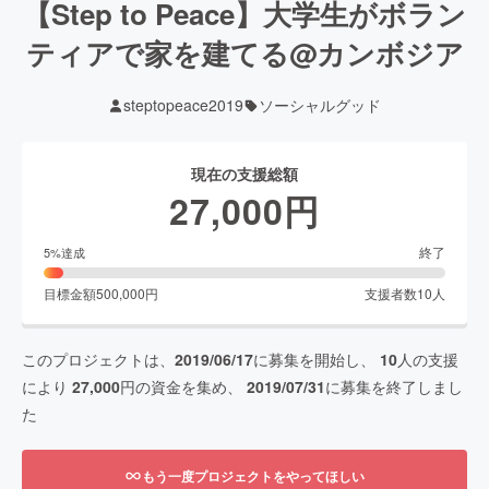
【Step to Peace】大学生がボラン
ティアで家を建てる@カンボジア
steptopeace2019
ソーシャルグッド
現在の支援総額
27,000
円
終了
5
%達成
目標金額
500,000
円
支援者数
10
人
このプロジェクトは、
2019/06/17
に募集を開始し、
10
人の支援
により
27,000
円の資金を集め、
2019/07/31
に募集を終了しまし
た
もう一度プロジェクトをやってほしい