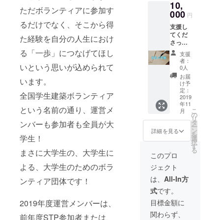
10,
す。 ま
ただボランティアに参加す
た、希
000
円
望者さ
るだけでなく、そこから得
支援し
れる方
てくだ
には活
た経験を自分の人生におけ
さった
動報告
皆様に
書(PDF)
る「一歩」につなげてほし
支援
はお礼
メール
者：
いという思いが込められて
の手
にてお
0人
紙、ポ
送り致
お届
います。
スト
しま
け予
カー
す。
定：
全国学生建築ボランティア
ド、活
2019
年11
動報告
という名前の通り、運営メ
こ
月
DVDを
の
リ
リター
タ
ンバーも参加者も全員が大
ー
ンでお
ン
詳細を見る
を
届けし
学生！
選
択
ます。
す
る
まさに大学生の、大学生に
また、
このプロ
希望者
よる、大学生のためのボラ
ジェクト
される
方には
は、
All-In方
ンティア団体です！
活動報
式
です。
告書
(PDF)
2019年度運営メンバーは、
目標金額に
メール
関わらず、
にてお
前年度STP参加者または、