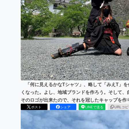
まちづくり・地域活性化
「何に見えるかなTシャツ」、略して「みえT」を
くなった。よし、地域ブランドを作ろう。そして、
そのロゴが出来たので、それを冠したキャップを作
ポスト
シェア
LINEで送る
URLコ