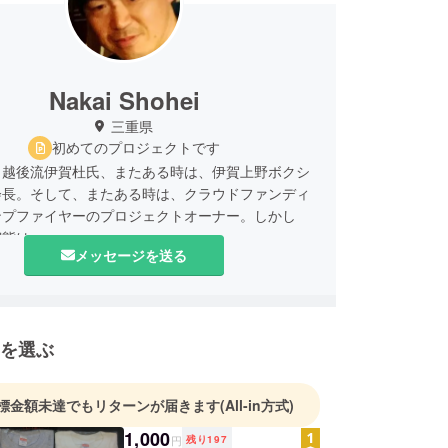
Nakai Shohei
三重県
初めてのプロジェクトです
、越後流伊賀杜氏、またある時は、伊賀上野ボクシ
会長。そして、またある時は、クラウドファンディ
ンプファイヤーのプロジェクトオーナー。しかし
実態は…。
メッセージを送る
を選ぶ
標金額未達でもリターンが届きます
(All-in方式)
1,000
円
残り
197