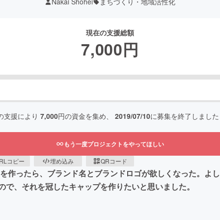
Nakai Shohei
まちづくり・地域活性化
現在の支援総額
7,000
円
の支援により
7,000
円の資金を集め、
2019/07/10
に募集を終了しました
もう一度プロジェクトをやってほしい
RLコピー
埋め込み
QRコード
を作ったら、ブランド名とブランドロゴが欲しくなった。よし
ので、それを冠したキャップを作りたいと思いました。