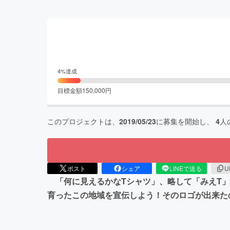
4
%達成
目標金額
150,000
円
このプロジェクトは、
2019/05/23
に募集を開始し、
4
人
ポスト
シェア
LINEで送る
U
「何に見えるかなTシャツ」、略して「みえT」
育ったこの地域を宣伝しよう！そのロゴが出来た