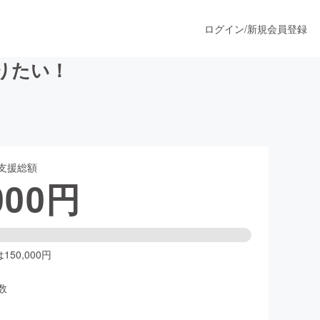
ログイン
/
新規会員登録
りたい！
うすぐ公開されます
支援総額
プロダクト
000
円
ファッション
スポーツ
50,000円
数
ア
ソーシャルグッド
人