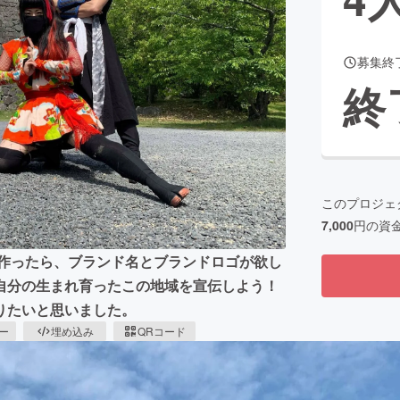
募集終
CAMPFIRE for Social Good
CAMPFIRE Creation
終
CAMPFIREふるさと納税
machi-ya
コミュニティ
このプロジェ
7,000
円の資
作ったら、ブランド名とブランドロゴが欲し
自分の生まれ育ったこの地域を宣伝しよう！
りたいと思いました。
ピー
埋め込み
QRコード