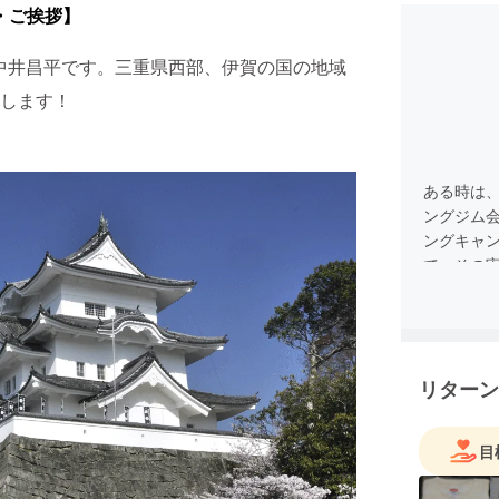
・ご挨拶】
king の中井昌平です。三重県西部、伊賀の国の地域
します！
ある時は
ングジム
ングキャ
て、その
リターン
目