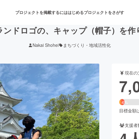
プロジェクトを掲載するには
はじめる
プロジェクトをさがす
ランドロゴの、キャップ（帽子）を作
Nakai Shohei
まちづくり・地域活性化
注目のリターン
注目の新着プロジェクト
募集終了が近いプロジェクト
も
現在の
音楽
舞台・パフォーマンス
7,
ゲーム・サービス開発
フード・飲食店
4%
書籍・雑誌出版
アニメ・漫画
目標金額は1
支援者
チャレンジ
ビューティー・ヘルスケ
4