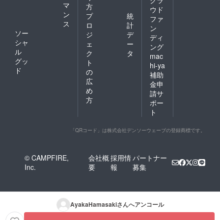
マ
方
ウド
ン
プ
統
ファ
ス
ロ
計
ン
ソー
ジ
デ
ディ
シャ
ェ
ー
ング
ル
ク
タ
mac
グッ
ト
hi-ya
ド
の
補助
広
金申
め
請サ
方
ポー
ト
「QRコード」は株式会社デンソーウェーブの登録商標です。
© CAMPFIRE,
会社概
採用情
パートナー
Inc.
要
報
募集
AyakaHamasaki
さんへアンコール