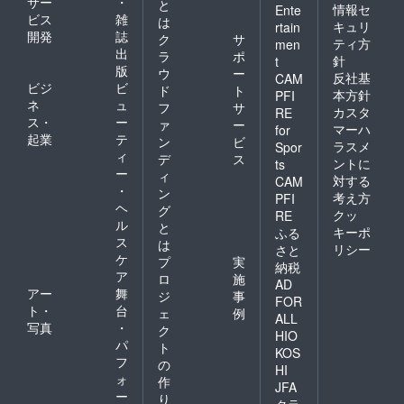
サー
・
と
情報セ
Ente
ビス
雑
は
キュリ
rtain
開発
誌
ク
サ
ティ方
men
出
ラ
ポ
針
t
版
ウ
ー
反社基
CAM
ビジ
ビ
ド
ト
本方針
PFI
ネ
ュ
フ
サ
カスタ
RE
ス・
ー
ァ
ー
マーハ
for
起業
テ
ン
ビ
ラスメ
Spor
ィ
デ
ス
ントに
ts
ー
ィ
対する
CAM
・
ン
考え方
PFI
ヘ
グ
クッ
RE
ル
と
キーポ
ふる
ス
は
リシー
さと
ケ
プ
実
納税
ア
ロ
施
AD
アー
舞
ジ
事
FOR
ト・
台
ェ
例
ALL
写真
・
ク
HIO
パ
ト
KOS
フ
の
HI
ォ
作
JFA
ー
り
クラ