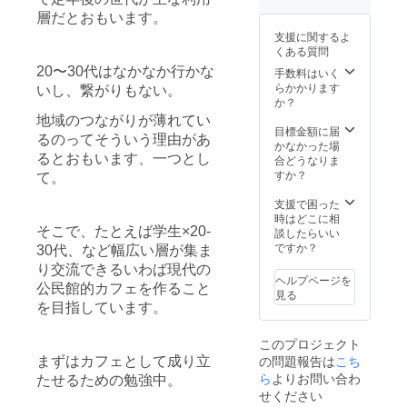
層だとおもいます。
支援に関するよ
くある質問
20〜30代はなかなか行かな
手数料はいく
らかかります
いし、繋がりもない。
か？
地域のつながりが薄れてい
目標金額に届
るのってそういう理由があ
かなかった場
るとおもいます、一つとし
合どうなりま
すか？
て。
支援で困った
時はどこに相
そこで、たとえば学生×20-
談したらいい
ですか？
30代、など幅広い層が集ま
り交流できるいわば現代の
ヘルプページを
公民館的カフェを作ること
見る
を目指しています。
このプロジェクト
の問題報告は
こち
まずはカフェとして成り立
ら
よりお問い合わ
たせるための勉強中。
せください