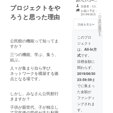
おいしいコー
ヒーの淹れ方マ
プロジェクトをや
支援者：0人
ニュアル
お届け予定：
こ
2019年08月
ろうと思った理由
の
リ
タ
ー
ン
詳細を見る
を
選
択
す
る
このプロ
公民館の機能って知ってま
ジェクト
すか？
は、
All-In方
三つの機能、学ぶ、集う、
式
です。
結ぶ。
目標金額に
関わらず、
人々が集まり自ら学び、
2019/06/30
ネットワークを構築する拠
点となる場です。
23:59:59
ま
でに集まっ
た金額が
しかし、みなさん公民館行
ファンディ
きますか？
ングされま
子供が親世代、子が独立し
す。
て定年後の世代が主な利用