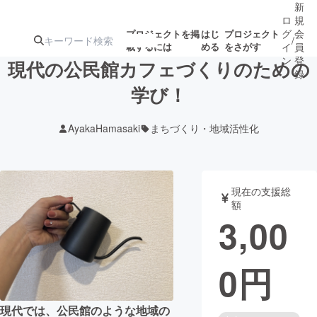
新
ロ
規
グ
会
プロジェクトを掲
はじ
プロジェクト
/
載するには
める
をさがす
イ
員
ン
登
現代の公民館カフェづくりのための
録
学び！
人気のプロ
注目のリ
注目の新着プロ
募集終了が近いプ
もうすぐ公開
AyakaHamasaki
まちづくり・地域活性化
ジェクト
ターン
ジェクト
ロジェクト
されます
アート・写真
音楽
現在の支援総
額
3,00
テクノロジー・ガジェット
ゲーム・サ
0
円
映像・映画
書籍・雑誌
ビジネス・起業
チャレンジ
現代では、公民館のような地域の