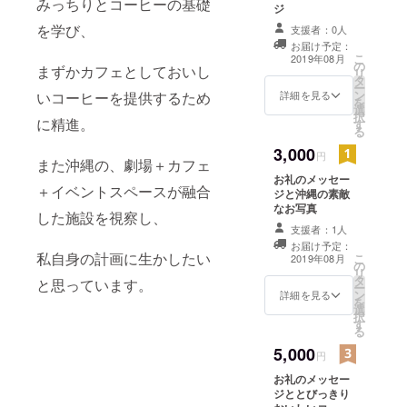
みっちりとコーヒーの基礎
ジ
を学び、
支援者：0人
お届け予定：
こ
2019年08月
の
まずかカフェとしておいし
リ
タ
ー
ン
いコーヒーを提供するため
詳細を見る
を
選
択
に精進。
す
る
3,000
円
また沖縄の、劇場＋カフェ
お礼のメッセー
＋イベントスペースが融合
ジと沖縄の素敵
なお写真
した施設を視察し、
支援者：1人
お届け予定：
私自身の計画に生かしたい
こ
2019年08月
の
リ
タ
と思っています。
ー
ン
詳細を見る
を
選
択
す
る
5,000
円
お礼のメッセー
ジととびっきり