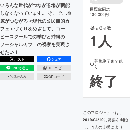
1%
いろんな世代がつながる場が機能
目標金額は
まちづくり・地域活性化
しなくなっています。 そこで、地
180,000円
域がつながる＜現代の公民館的カ
支援者数
フェ＞づくりをめざして、コー
CAMPFIRE for Social Good
CAMPFIRE Creation
1
人
ヒースクールでの学びと沖縄の
CAMPFIREふるさと納税
machi-ya
コミュニティ
ソーシャルカフェの視察を実現さ
せたい！
ポスト
シェア
募集終了まで残
り
LINEで送る
URLコピー
終了
埋め込み
QRコード
このプロジェクトは、
2019/04/19
に募集を開始
し、
1
人の支援により