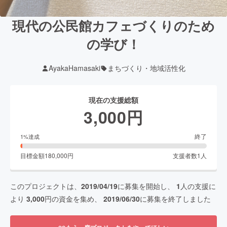
現代の公民館カフェづくりのため
の学び！
AyakaHamasaki
まちづくり・地域活性化
現在の支援総額
3,000
円
終了
1
%達成
目標金額
180,000
円
支援者数
1
人
このプロジェクトは、
2019/04/19
に募集を開始し、
1
人の支援に
より
3,000
円の資金を集め、
2019/06/30
に募集を終了しました