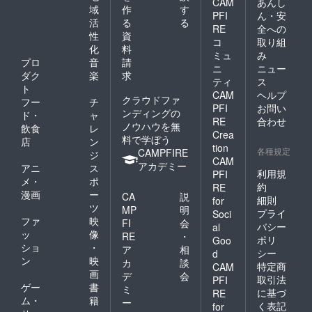
CAM
あんし
域
作
す
PFI
ん・安
活
る
る
RE
全への
性
資
コ
取り組
化
料
ミュ
み
プロ
音
請
ニ
ニュー
ダク
楽
求
ティ
ス
ト
CAM
ヘルプ
クラウドファ
フー
チ
PFI
お問い
ンディングの
ド・
ャ
RE
合わせ
ノウハウを無
飲食
レ
Crea
料で学ぼう
店
ン
tion
各種規定
CAMPFIRE
ジ
CAM
アカデミー
アニ
ス
利用規
PFI
メ・
ポ
約
RE
漫画
ー
CA
説
細則
for
ツ
MP
明
プライ
Soci
ファ
映
FI
会
バシー
al
ッ
像
RE
・
ポリ
Goo
ショ
・
ア
相
シー
d
ン
映
カ
談
特定商
CAM
画
デ
会
取引法
PFI
ゲー
書
ミ
に基づ
RE
ム・
籍
ー
く表記
for