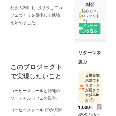
aki
社会人2年目、脱サラしてカ
初めてのプ
フェづくりを目指して勉強
ロジェクト
です
を始めました。
メッセー
ジを送る
リターンを
選ぶ
このプロジェクト
で実現したいこと
目標金額
未達でも
リターン
が届きま
コーヒースクールと沖縄の
す
(All-in
ソーシャルカフェの視察。
方式)
1,000
円
コーヒースクールで3か月間
お礼のメッセー