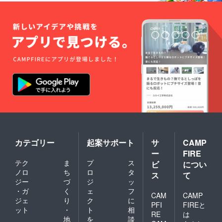
カテゴリー
起案サポート
サ
CAMP
ー
FIRE
テク
ま
プ
ス
ビ
につい
ノロ
ち
ロ
タ
ス
て
ジー
づ
ジ
ッ
・ガ
く
ェ
フ
CAM
CAMP
ジェ
り
ク
に
PFI
FIREと
ット
・
ト
相
RE
は
地
を
談