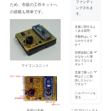
ファンディ
ため、市販の工作キットへ
ングされま
の搭載も簡単です。
す。
支援に関するよ
くある質問
手数料はいく
らかかります
か？
目標金額に届
かなかった場
合どうなりま
すか？
マイコンユニット
支援で困った
時はどこに相
談したらいい
ですか？
ヘルプページを
見る
このプロジェクト
各部の名称