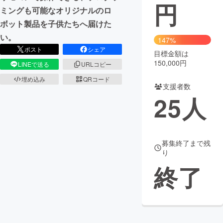
円
ミングも可能なオリジナルのロ
ボット製品を子供たちへ届けた
い。
147%
ポスト
シェア
目標金額は
150,000円
LINEで送る
URLコピー
埋め込み
QRコード
支援者数
25
人
募集終了まで残
り
終了