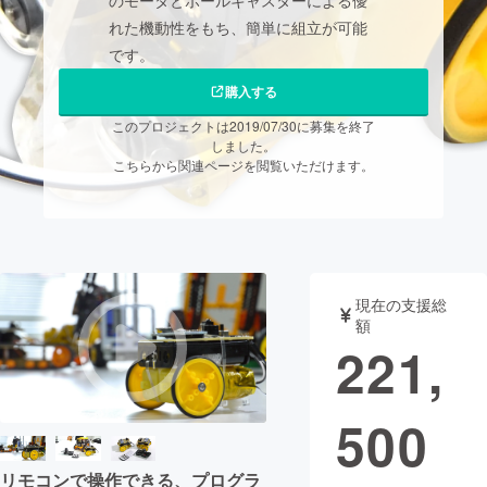
のモータとボールキャスターによる優
れた機動性をもち、簡単に組立が可能
まちづくり・地域活性化
です。
購入する
CAMPFIRE for Social Good
CAMPFIRE Creation
このプロジェクトは2019/07/30に募集を終了
CAMPFIREふるさと納税
machi-ya
コミュニティ
しました。
こちらから関連ページを閲覧いただけます。
現在の支援総
額
221,
500
リモコンで操作できる、プログラ