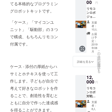
00
円
てる本格的なプログラミン
リモコ
グロボットキットです。
ンロボ
ジョイ
ス
「ケース」「マイコンユ
支援
ティッ
者：
クリモ
ニット」「駆動部」の３つ
10人
コン
お届
で構成、もちろんリモコン
セット
け予
リモコ
定：
付属です。
ンロボ1
2019
年08
台に基
こ
月
本リモ
の
リ
コン＆
タ
ー
アナロ
ン
詳細を見る
を
グ制御
選
ケース - 添付の厚紙からハ
択
リモコ
す
る
ン付属
サミとホチキスを使って工
12,
ジョイ
作します。子どもが自分で
ス
000
円
ティッ
考えて好きなロボットを作
リモコ
クによ
ンロボ
りさら
ることで、創造性を育むと
対戦
に滑ら
セット
かに動
ともに自分で作った達成感
支援
リモコ
かして
者：
ンロボ
楽しめ
8人
を得ることができます。