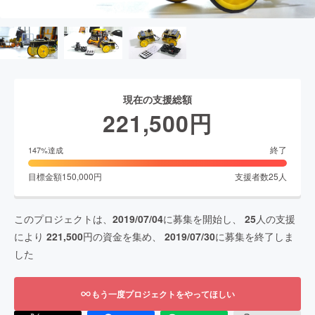
現在の支援総額
221,500
円
終了
147
%達成
目標金額
150,000
円
支援者数
25
人
このプロジェクトは、
2019/07/04
に募集を開始し、
25
人の支援
により
221,500
円の資金を集め、
2019/07/30
に募集を終了しま
した
もう一度プロジェクトをやってほしい