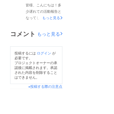
皆様、こんにちは！多
ご協力ください！
少遅れての活動報告と
なってしまいました
もっと見る
が、先日ご支援総額が
15万円を超え、無事プ
コメント
もっと見る
ロジェクトが成立する
見込みとなりました。
皆様の御支援に深く感
投稿するには
ログイン
が
謝致します。開発陣か
必要です。
らゴール達成の記念
プロジェクトオーナーの承
認後に掲載されます。承認
に、スクラッチアプリ
された内容を削除すること
が先行公開されていま
はできません。
す！
※投稿する際の注意点
http://sohta02.web.fc2
.com/familyday_app.ht
ml ↑こちらのURLにて
説明やダウンロード先
等を確認できます。ま