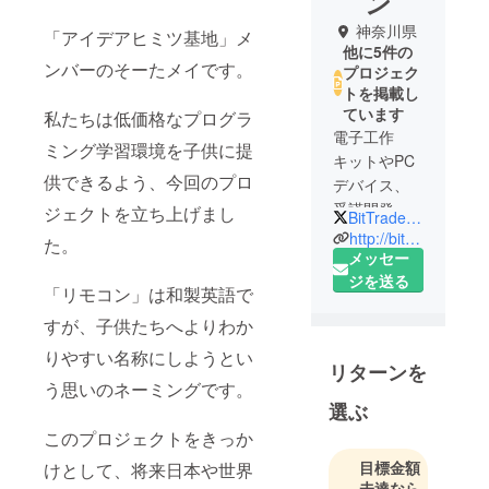
ン
神奈川県
「アイデアヒミツ基地」メ
他に5件の
ンバーのそーたメイです。
プロジェク
トを掲載し
ています
私たちは低価格なプログラ
電子工作
ミング学習環境を子供に提
キットやPC
供できるよう、今回のプロ
デバイス、
受諾開発な
ジェクトを立ち上げまし
BitTradeOne
どを営む
http://bit-trade-one.co.jp/
た。
ハードウェ
メッセー
アメーカー
ジを送る
「リモコン」は和製英語で
すが、子供たちへよりわか
りやすい名称にしようとい
リターンを
う思いのネーミングです。
選ぶ
このプロジェクトをきっか
目標金額
けとして、将来日本や世界
未達なら