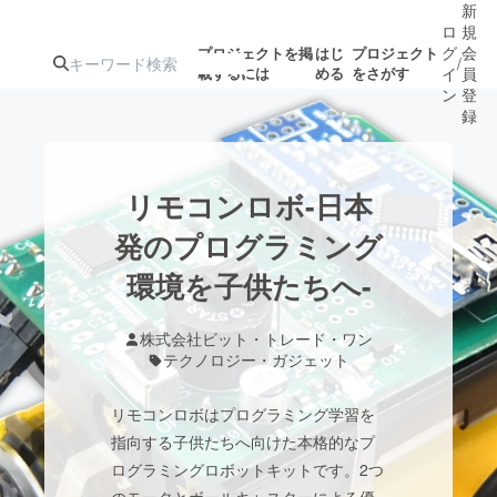
新
ロ
規
グ
会
プロジェクトを掲
はじ
プロジェクト
/
載するには
める
をさがす
イ
員
ン
登
録
人気のプロ
注目のリ
注目の新着プロ
募集終了が近いプ
もうすぐ公開
リモコンロボ-日本
ジェクト
ターン
ジェクト
ロジェクト
されます
発のプログラミング
環境を子供たちへ-
アート・写真
音楽
株式会社ビット・トレード・ワン
テクノロジー・ガジェット
ゲーム・サ
テクノロジー・ガジェット
リモコンロボはプログラミング学習を
映像・映画
書籍・雑誌
指向する子供たちへ向けた本格的なプ
ログラミングロボットキットです。2つ
ビジネス・起業
チャレンジ