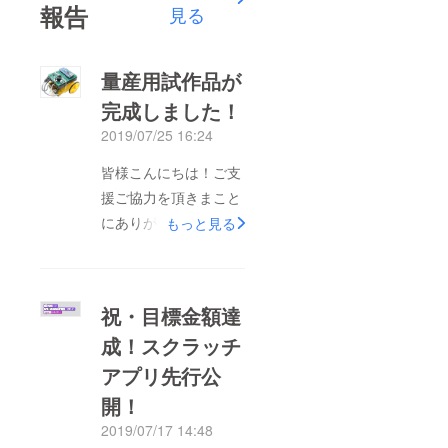
報告
見る
量産用試作品が
完成しました！
2019/07/25 16:24
皆様こんにちは！ご支
援ご協力を頂きまこと
にありがとうございま
もっと見る
す！本日、量産用試作
品の写真が上がって参
りましたので一挙公
祝・目標金額達
開！基板色は緑となり
成！スクラッチ
ました。現在150%迄
アプリ先行公
もうちょっとという
ファンディングの進捗
開！
率。あと6日間でのラ
2019/07/17 14:48
ストスパートに改めて