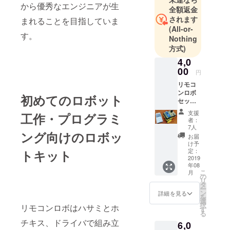
から優秀なエンジニアが生
全額返金
されます
まれることを目指していま
(All-or-
す。
Nothing
方式)
4,0
00
円
リモコ
ンロボ
初めてのロボット
セット
リモコ
支援
工作・プログラミ
ンロボ1
者：
台に基
7人
ング向けのロボッ
本リモ
お届
コン付
け予
属 動か
定：
トキット
して楽
2019
年08
しめる
こ
月
セット
の
リ
です。
タ
ー
リモコ
ン
詳細を見る
を
ンロボ
選
択
リモコンロボはハサミとホ
x1 基本
す
る
リモコ
チキス、ドライバで組み立
6,0
ン x1