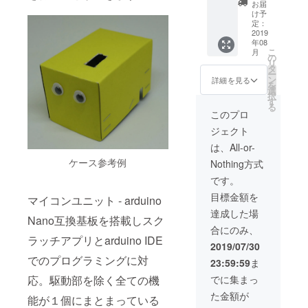
＆基本
るセッ
お届
リモコ
トで
け予
ン％
す。 リ
定：
ジョイ
2019
モコン
年08
ス
ロボ x1
こ
月
ティッ
基本リ
の
リ
クリモ
モコン
タ
ー
コンの2
x1 アナ
ン
詳細を見る
を
台セッ
ログ制
選
択
トで
御リモ
す
る
す。 ロ
コン x1
このプロ
ボ2台に
ジェクト
よる対
戦が楽
は、All-or-
しめま
ケース参考例
Nothing方式
す。 リ
モコン
です。
ロボ x2
目標金額を
基本リ
マイコンユニット - arduino
モコン
達成した場
Nano互換基板を搭載しスク
x2 アナ
合にのみ、
ログ制
ラッチアプリとarduino IDE
御リモ
2019/07/30
コン x2
でのプログラミングに対
23:59:59
ま
応。駆動部を除く全ての機
でに集まっ
た金額が
能が１個にまとまっている