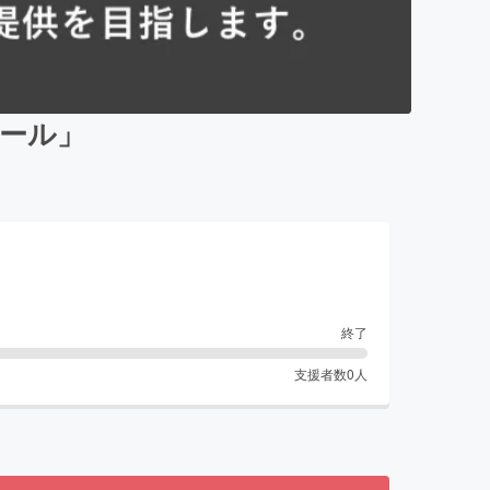
ール」
終了
支援者数
0
人