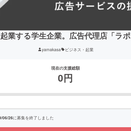
を起業する学生企業。広告代理店「ラポ
yamakasa
ビジネス・起業
現在の支援総額
0
円
9/06/26
に募集を終了しました