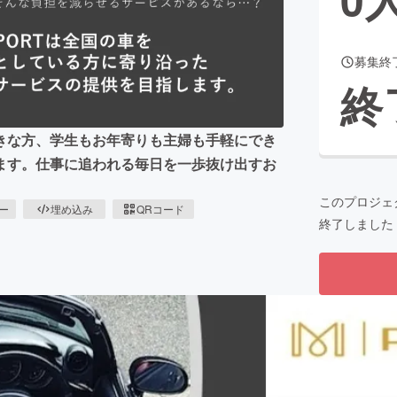
募集終
CAMPFIRE for Social Good
CAMPFIRE Creation
終
CAMPFIREふるさと納税
machi-ya
コミュニティ
きな方、学生もお年寄りも主婦も手軽にでき
ます。仕事に追われる毎日を一歩抜け出すお
このプロジェ
ピー
埋め込み
QRコード
終了しました