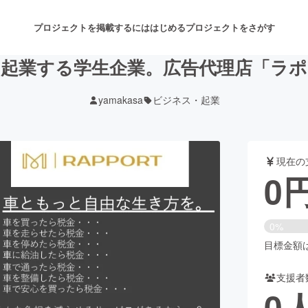
プロジェクトを掲載するには
はじめる
プロジェクトをさがす
を起業する学生企業。広告代理店「ラポ
yamakasa
ビジネス・起業
注目のリターン
注目の新着プロジェクト
募集終了が近いプロジェクト
も
現在の
音楽
舞台・パフォーマンス
0
ゲーム・サービス開発
フード・飲食店
0%
書籍・雑誌出版
アニメ・漫画
目標金額は5
支援者
チャレンジ
ビューティー・ヘルスケ
0