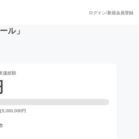
ログイン
/
新規会員登録
ール」
うすぐ公開されます
支援総額
プロダクト
円
ファッション
スポーツ
,000,000円
数
ア
ソーシャルグッド
人