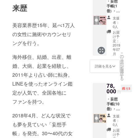
・妄想
インサ
来歴
手帳(1
ロン」
冊) ・オ
とは。
ンライ
LINEよ
支援
ンサロ
り手帳
者：
美容業界歴15年、延べ1万人
ン6ヶ月
の書き
0人
(7/1〜
方や
お届
の女性に施術やカウンセリ
12/31)
カード
け予
・開発
の読み
定：
ングを行う。
者によ
2019
方をお
年07
るマン
届けし
こ
月
ツーマ
ます。
海外移住、結婚、出産、離
の
リ
ン書き
定価
タ
ー
婚、大病、起業を経験し、
方レッ
38000
ン
詳細を見る
を
スン。
円が、
選
択
2011年より占い師に転身。
(オンラ
8%OFF
す
る
イン120
に。
LINEを使ったオンライン鑑
78,
分) 今回
残り3
のみの
000
定が人気で、全国各地に
円
特別
・妄想
セッ
ファンを持つ。
手帳(10
ト。
冊) ・開
発者に
2018年4月、どんな状況で
支援
よる妄
者：
も夢を見ていい「妄想手
想手帳
0人
の書き
お届
帳」を発売。30〜40代の女
方1day
け予