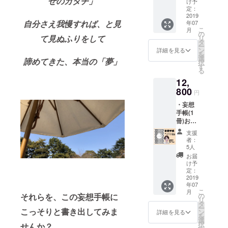
せのカタチ」
け予
24%OF
定：
Fに。
2019
自分さえ我慢すれば、と見
年07
こ
月
の
て見ぬふりをして
リ
タ
ー
ン
詳細を見る
を
選
諦めてきた、本当の「夢」
択
す
る
12,
800
円
・妄想
手帳(1
冊)お届
け ・
支援
LINEグ
者：
ループ
5人
での
お届
「汐月
け予
サエコ
定：
オンラ
2019
年07
インサ
こ
月
ロン」
の
それらを、この妄想手帳に
リ
へ、1ヶ
タ
ー
月間ご
こっそりと書き出してみま
ン
詳細を見る
を
参加頂
選
択
せんか？
けま