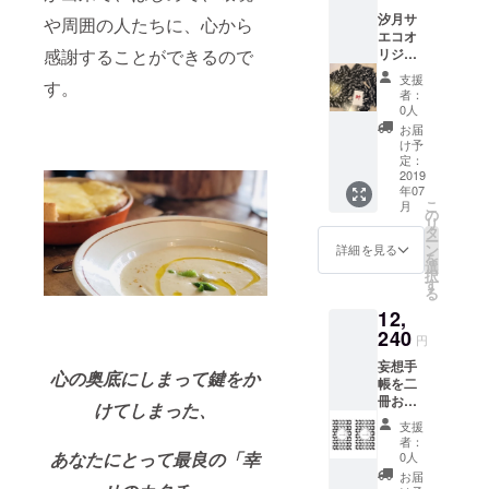
汐月サ
や周囲の人たちに、心から
エコオ
リジナ
感謝することができるので
ルコー
支援
す。
チング
者：
カード
0人
「KI-
お届
ZU-KI」
け予
1セット
定：
お届
2019
年07
け。 ＊
こ
月
「KI-
の
リ
ZU-KI」
タ
ー
とは。
ン
詳細を見る
を
自分の
選
択
深層心
す
る
理を引
12,
き出す
ための
240
円
セルフ
妄想手
コーチ
心の奥底にしまって鍵をか
帳を二
ング
冊お届
カー
けてしまった、
けしま
ド。全
支援
す。 定
54枚。
者：
価
あなたにとって最良の「幸
0人
16000
お届
円が、