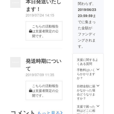
本日発送いたし
関わらず、
ます！
2019/06/23
2019/07/24 14:15
23:59:59
ま
でに集まっ
こちらの活動報告
た金額が
は支援者限定の公
ファンディ
開です。
ングされま
す。
発送時期につい
支援に関するよ
くある質問
て
手数料はいく
らかかります
2019/07/09 11:35
か？
こちらの活動報告
目標金額に届
かなかった場
は支援者限定の公
合どうなりま
開です。
すか？
支援で困った
時はどこに相
コメント
もっと見る