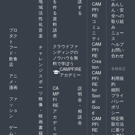
地
を
談
CAM
あんし
域
作
す
PFI
ん・安
活
る
る
RE
全への
性
資
コ
取り組
化
料
ミュ
み
プロ
音
請
ニ
ニュー
ダク
楽
求
ティ
ス
ト
CAM
ヘルプ
クラウドファ
フー
チ
PFI
お問い
ンディングの
ド・
ャ
RE
合わせ
ノウハウを無
飲食
レ
Crea
料で学ぼう
店
ン
tion
各種規定
CAMPFIRE
ジ
CAM
アカデミー
アニ
ス
利用規
PFI
メ・
ポ
約
RE
漫画
ー
CA
説
細則
for
ツ
MP
明
プライ
Soci
ファ
映
FI
会
バシー
al
ッ
像
RE
・
ポリ
Goo
ショ
・
ア
相
シー
d
ン
映
カ
談
特定商
CAM
画
デ
会
取引法
PFI
ゲー
書
ミ
に基づ
RE
ム・
籍
ー