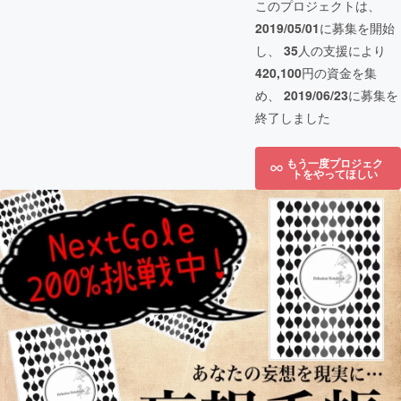
このプロジェクトは、
2019/05/01
に募集を開始
し、
35
人の支援により
420,100
円の資金を集
め、
2019/06/23
に募集を
終了しました
もう一度プロジェク
トをやってほしい