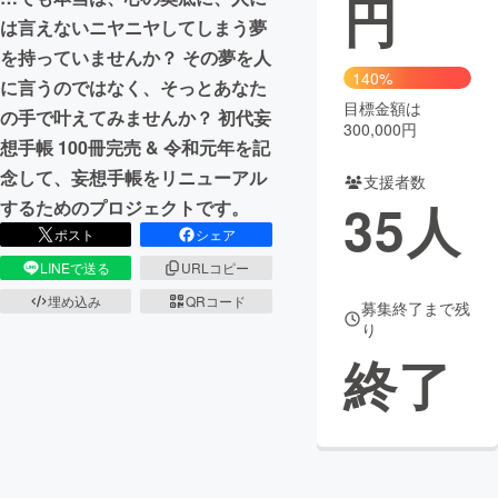
円
は言えないニヤニヤしてしまう夢
まちづくり・地域活性化
を持っていませんか？ その夢を人
140%
に言うのではなく、そっとあなた
目標金額は
CAMPFIRE for Social Good
CAMPFIRE Creation
の手で叶えてみませんか？ 初代妄
300,000円
CAMPFIREふるさと納税
machi-ya
コミュニティ
想手帳 100冊完売 & 令和元年を記
念して、妄想手帳をリニューアル
支援者数
35
人
するためのプロジェクトです。
ポスト
シェア
LINEで送る
URLコピー
埋め込み
QRコード
募集終了まで残
り
終了