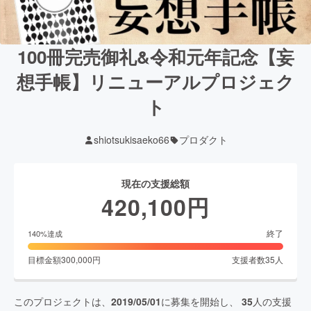
100冊完売御礼&令和元年記念【妄
想手帳】リニューアルプロジェク
ト
shiotsukisaeko66
プロダクト
現在の支援総額
420,100
円
終了
140
%達成
目標金額
300,000
円
支援者数
35
人
このプロジェクトは、
2019/05/01
に募集を開始し、
35
人の支援