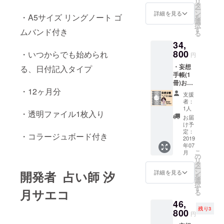
リ
ン120
定価
タ
ー
分) 今回
27500
ン
詳細を見る
・A5サイズ リングノート ゴ
を
のみの
円が、
選
択
特別
12%OF
す
ムバンド付き
る
セッ
Fに。
34,
ト。
800
・いつからでも始められ
円
・妄想
る、日付記入タイプ
手帳(1
冊)お届
・12ヶ月分
け ・
支援
LINEグ
者：
ループ
1人
・透明ファイル1枚入り
での
お届
「汐月
け予
サエコ
定：
・コラージュボード付き
オンラ
2019
年07
インサ
こ
月
ロン」
の
リ
へ、6ヶ
タ
ー
月間ご
ン
開発者 占い師 汐
詳細を見る
を
参加頂
選
択
けま
す
月サエコ
る
す。 ＊
46,
「汐月
残り3
サエコ
800
円
オンラ