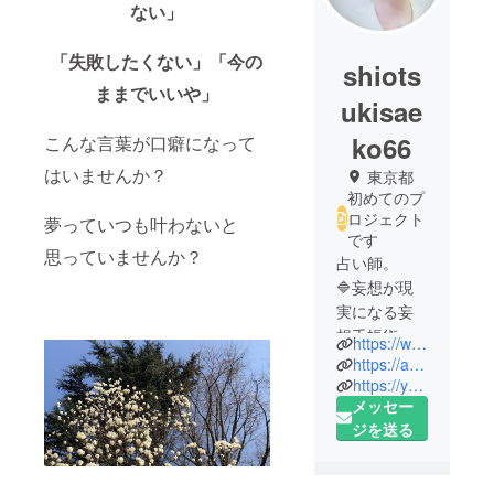
ない」
「失敗したくない」「今の
shiots
ままでいいや」
ukisae
ko66
こんな言葉が口癖になって
はいませんか？
東京都
初めてのプ
ロジェクト
夢っていつも叶わないと
です
思っていませんか？
占い師。
🔷妄想が現
実になる妄
想手帳術
https://www.jtna.info/
✒️思い通り
https://ameblo.jp/shiotsukisaeko/
の人生が手
https://youtu.be/bi0WhL9c_CQ
メッセー
に入る！
ジを送る
🔷オリジナ
ルカードKI-
ZU-KI