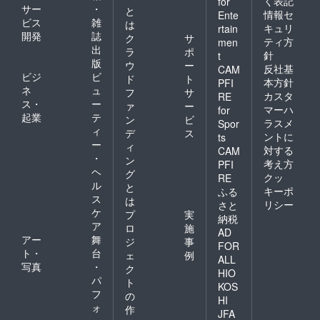
く表記
for
サー
・
と
情報セ
Ente
ビス
雑
は
キュリ
rtain
開発
誌
ク
サ
ティ方
men
出
ラ
ポ
針
t
版
ウ
ー
反社基
CAM
ビジ
ビ
ド
ト
本方針
PFI
ネ
ュ
フ
サ
カスタ
RE
ス・
ー
ァ
ー
マーハ
for
起業
テ
ン
ビ
ラスメ
Spor
ィ
デ
ス
ントに
ts
ー
ィ
対する
CAM
・
ン
考え方
PFI
ヘ
グ
クッ
RE
ル
と
キーポ
ふる
ス
は
リシー
さと
ケ
プ
実
納税
ア
ロ
施
AD
アー
舞
ジ
事
FOR
ト・
台
ェ
例
ALL
写真
・
ク
HIO
パ
ト
KOS
フ
の
HI
ォ
作
JFA