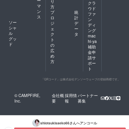
ー
り
クラ
マ
方
ウド
ン
プ
統
ファ
ス
ロ
計
ン
ソー
ジ
デ
ディ
シャ
ェ
ー
ング
ル
ク
タ
mac
グッ
ト
hi-ya
ド
の
補助
広
金申
め
請サ
方
ポー
ト
「QRコード」は株式会社デンソーウェーブの登録商標です。
© CAMPFIRE,
会社概
採用情
パートナー
Inc.
要
報
募集
shiotsukisaeko66
さんへアンコール