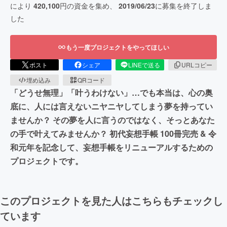
により
420,100
円の資金を集め、
2019/06/23
に募集を終了しま
した
もう一度プロジェクトをやってほしい
ポスト
シェア
LINEで送る
URLコピー
埋め込み
QRコード
「どうせ無理」「叶うわけない」…でも本当は、心の奥
底に、人には言えないニヤニヤしてしまう夢を持ってい
ませんか？ その夢を人に言うのではなく、そっとあなた
の手で叶えてみませんか？ 初代妄想手帳 100冊完売 & 令
和元年を記念して、妄想手帳をリニューアルするための
プロジェクトです。
このプロジェクトを見た人はこちらもチェックし
ています