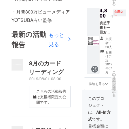
特別
す
る
セッ
4,8
ト。
・月間300万ビューメディア
在庫な
00
し
円
YOTSUBA占い監修
妄想手
帳を一
最新の活動
冊お届
もっと
けしま
支援
す。 定
報告
見る
者：
価8000
20人
円が、
お届
40%OF
け予
Fに。20
定：
8月のカード
冊限
2019
年07
定。
リーディング
こ
月
の
リ
2019/08/01 08:00
タ
ー
ン
詳細を見る
を
選
択
こちらの活動報告
す
る
は支援者限定の公
このプロ
開です。
ジェクト
は、
All-In方
式
です。
目標金額に