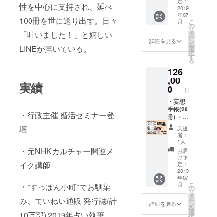
講座。
定：
性を中心に支持され、延べ
(東京開
2019
年07
催。会
100冊を世に送り出す。日々
こ
月
場費別
の
リ
途)(6時
タ
「叶いました！」と嬉しい
ー
間) 今回
ン
詳細を見る
を
のみの
LINEが届いている。
選
択
特別
す
る
セッ
126
ト。
,00
実績
0
円
・妄想
手帳(20
・行政主催 婚活セミナー登
冊) ・開
発者に
壇
支援
よる妄
者：
想手帳
1人
の書き
・元NHKカルチャー開運メ
お届
方1day
け予
講座。
イク講師
定：
(東京開
2019
年07
催。会
こ
月
・"すっぽん小町"でお馴染
場費別
の
リ
途)(6時
タ
み、ていねい通販 発行誌(計
ー
間) 今回
ン
詳細を見る
を
のみの
選
10万部) 2019年占い執筆
択