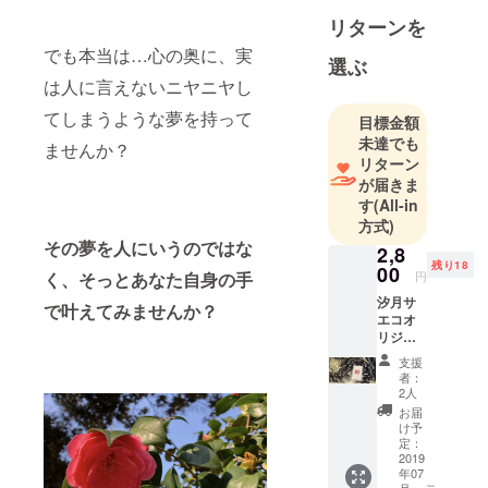
🃏自分の中に
リターンを
ある答えに
でも本当は…心の奥に、実
気づく！
選ぶ
は人に言えないニヤニヤし
❤️元NHKカ
てしまうような夢を持って
目標金額
ルチャー開
未達でも
ませんか？
運メイク講
リターン
師
が届きま
❤️"すっぽん
す
(All-in
方式)
小町"ていね
その夢を人にいうのではな
い通販 占い
2,8
残り18
00
執筆
く、そっとあなた自身の手
円
汐月サ
で叶えてみませんか？
エコオ
リジナ
ルコー
支援
チング
者：
カード
2人
KI-ZU-
お届
KIを引
け予
いて、
定：
あなた
2019
年07
のご支
月