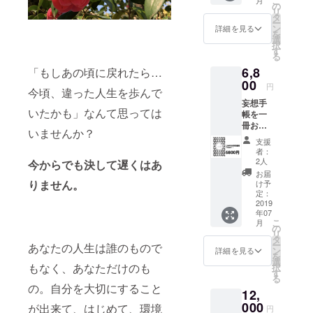
こ
援へ感
の
リ
謝の
タ
ー
メッ
ン
詳細を見る
を
セージ
選
択
をメー
す
る
ルでお
6,8
届けし
「もしあの頃に戻れたら…
ます。
00
円
今頃、違った人生を歩んで
妄想手
いたかも」なんて思っては
帳を一
冊お届
いませんか？
けしま
支援
す。 定
者：
価8000
2人
今からでも決して遅くはあ
円を
お届
15%OF
りません。
け予
Fに。
定：
2019
年07
こ
月
の
リ
タ
ー
あなたの人生は誰のもので
ン
詳細を見る
を
選
もなく、あなただけのも
択
す
る
の。自分を大切にすること
12,
000
が出来て、はじめて、環境
円