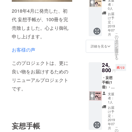
LINEグ
コーチ
者：
ループ
ング
0人
2018年4月に発売した、初
での
カー
お届
「汐月
ド。54
け予
代 妄想手帳が、100冊を完
サエコ
枚。 定
定：
オンラ
2019
価
売致しました。心より御礼
年07
インサ
20000
こ
月
申し上げます。
ロン」
円が、
の
リ
へ、3ヶ
16%OF
タ
ー
月間ご
Fに。
ン
詳細を見る
を
お客様の声
参加頂
選
択
けま
す
る
す。 ＊
このプロジェクトは、更に
24,
「汐月
残り2
サエコ
800
良い物をお届けするための
円
オンラ
・妄想
インサ
リニューアルプロジェクト
手帳(1
ロン」
冊) ・開
とは。
です。
発者に
LINEよ
支援
よる、
り手帳
者：
マン
の書き
1人
ツーマ
方や
お届
ンの書
カード
け予
き方
の読み
定：
レッス
2019
方をお
妄想手帳
年07
ン。(オ
届けし
こ
月
ンライ
ます。
の