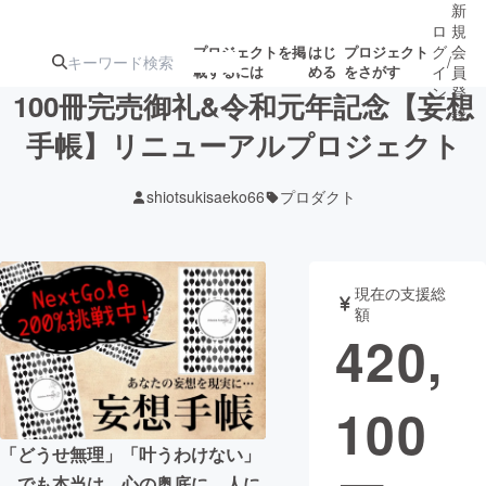
新
ロ
規
グ
会
プロジェクトを掲
はじ
プロジェクト
/
載するには
める
をさがす
イ
員
ン
登
100冊完売御礼&令和元年記念【妄想
録
手帳】リニューアルプロジェクト
人気のプロ
注目のリ
注目の新着プロ
募集終了が近いプ
もうすぐ公開
shiotsukisaeko66
プロダクト
ジェクト
ターン
ジェクト
ロジェクト
されます
アート・写真
音楽
現在の支援総
額
420,
テクノロジー・ガジェット
ゲーム・サ
100
映像・映画
書籍・雑誌
「どうせ無理」「叶うわけない」
ビジネス・起業
チャレンジ
…でも本当は、心の奥底に、人に