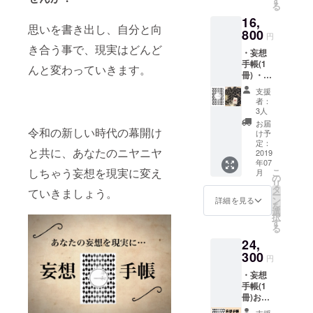
す
る
す。 ＊
16,
「汐月
思いを書き出し、自分と向
サエコ
800
円
オンラ
き合う事で、現実はどんど
・妄想
インサ
手帳(1
ロン」
んと変わっていきます。
冊) ・オ
とは。
リジナ
LINEよ
支援
ルコー
り手帳
者：
チング
の書き
3人
カード
方や
お届
「KI-
令和の新しい時代の幕開け
カード
け予
ZU-KI」
の読み
定：
と共に、あなたのニヤニヤ
(1セッ
2019
方をお
年07
ト) ２つ
届けし
しちゃう妄想を現実に変え
こ
月
を
ます。
の
リ
10%OF
定価
タ
ていきましょう。
ー
Fでお届
16000
ン
詳細を見る
を
け。 ＊
円が、
選
択
「KI-
20%OF
す
る
ZU-KI」
Fに。
24,
とは。
自分の
300
円
深層心
・妄想
理を引
手帳(1
き出す
冊)お届
ための
け ・
セルフ
支援