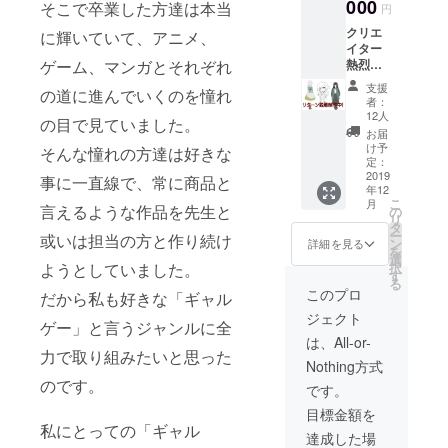
トカー
000
そこで卒業した方達は本当
円
ド3種
クリエ
+アクリ
に輝いていて、アニメ、
イター
ルキー
熱烈応
ゲーム、マンガとそれぞれ
ホル
援コー
ダー＋
支援
の道に進んでいくのを憧れ
ス お届
先行体
者：
けしま
験版
12人
の目で見ていました。
す「名
デー
お届
前入り
タ」
け予
そんな憧れの方達は好きな
サイン
定：
＋本編
2019
事に一直線で、常に商品と
年12
ディス
こ
月
ク＋ミ
言えるような作品を先生と
の
リ
ニサン
タ
ー
或いは担当の方と作り続け
トラ
ン
詳細を見る
を
ディス
選
択
ようとしていました。
ク＋設
す
る
定資料
このプロ
だから私も好きな「ギャル
＋ポス
ジェクト
トカー
ゲー」と言うジャンルに全
ド3種
は、All-or-
+アクリ
力で取り組みたいと思った
Nothing方式
ルキー
のです。
ホル
です。
ダー＋
目標金額を
先行体
私にとっての「ギャル
験版
達成した場
データ