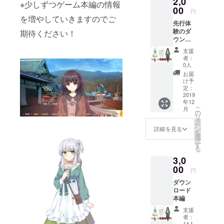
2,0
※少しずつゲーム本編の情報
00
円
を増やしていきますのでご
先行体
験のダ
期待ください！
ウン
ロード
支援
者：
0人
お届
け予
定：
2019
年12
こ
月
の
リ
タ
ー
ン
詳細を見る
を
選
択
す
る
3,0
00
円
ダウン
ロード
本編
支援
者：
14人