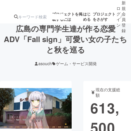
新
ロ
規
グ
会
プロジェクトを掲
はじ
プロジェクト
/
載するには
める
をさがす
イ
員
ン
登
広島の専門学生達が作る恋愛
録
ADV「Fall sign」可愛い女の子たち
と秋を巡る
人気のプロ
注目のリ
注目の新着プロ
募集終了が近いプ
もうすぐ公開
ジェクト
ターン
ジェクト
ロジェクト
されます
asouch
ゲーム・サービス開発
アート・写真
音楽
現在の支援総
テクノロジー・ガジェット
ゲーム・サ
額
613,
映像・映画
書籍・雑誌
500
ビジネス・起業
チャレンジ