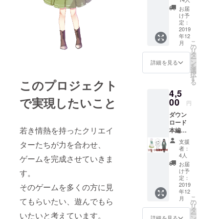
お届
け予
定：
2019
年12
こ
月
の
リ
タ
ー
ン
詳細を見る
を
選
択
す
このプロジェクト
る
4,5
で実現したいこと
00
円
ダウン
ロード
若き情熱を持ったクリエイ
本編＋
先行体
支援
ターたちが力を合わせ、
験版＋
者：
ミニサ
4人
ゲームを完成させていきま
ントラ
お届
け予
す。
定：
2019
そのゲームを多くの方に見
年12
こ
月
てもらいたい、遊んでもら
の
リ
タ
ー
いたいと考えています。
ン
詳細を見る