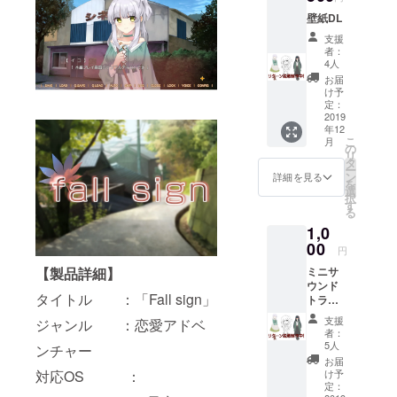
壁紙DL
支援
者：
4人
お届
け予
定：
2019
年12
こ
月
の
リ
タ
ー
ン
詳細を見る
を
選
択
す
る
1,0
00
円
【製品詳細】
ミニサ
ウンド
タイトル ：「Fall sign」
トラッ
ク ダウ
支援
ジャンル ：恋愛アドベ
ンロー
者：
ド版
5人
ンチャー
お届
対応OS ：
け予
定：