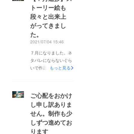
トーリー絵も
段々と出来上
がってきまし
た。
2021/07/04 15:46
７月になりました。ネ
タバレにならないぐら
いで作品中のイラスト
もっと見る
を紹介していきます。
今回の『Fall sign』は
プロジェクトメンバー
ご心配をおかけ
の個性を生かしなが
し申し訳ありま
ら、分業して作品を
せん。制作も少
作っています。ミュー
ジックなどは概ね完成
しずつ進めてお
していますが、イラス
ります