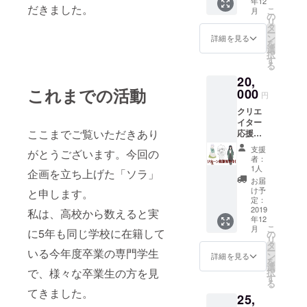
年12
＋ポス
だきました。
こ
月
トカー
の
リ
ド3種
タ
ー
+アクリ
ン
詳細を見る
を
ルキー
選
択
ホル
す
る
ダー＋
20,
先行体
これまでの活動
験版
000
円
デー
クリエ
タ」
イター
ここまでご覧いただきあり
応援
コース
支援
がとうございます。今回の
お届け
者：
します
1人
企画を立ち上げた「ソラ」
「名前
お届
入りサ
け予
と申します。
イン＋
定：
本編
2019
私は、高校から数えると実
年12
ディス
こ
月
ク＋ミ
に5年も同じ学校に在籍して
の
リ
ニサン
タ
ー
いる今年度卒業の専門学生
トラ
ン
詳細を見る
を
ディス
選
で、様々な卒業生の方を見
択
ク＋設
す
る
定資料
てきました。
25,
＋ポス