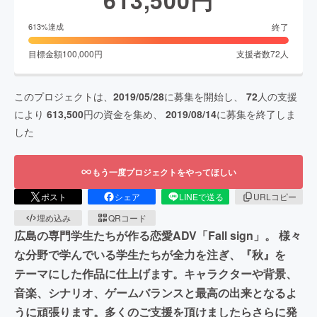
終了
613
%達成
目標金額
100,000
円
支援者数
72
人
このプロジェクトは、
2019/05/28
に募集を開始し、
72
人の支援
により
613,500
円の資金を集め、
2019/08/14
に募集を終了しま
した
もう一度プロジェクトをやってほしい
ポスト
シェア
LINEで送る
URLコピー
埋め込み
QRコード
広島の専門学生たちが作る恋愛ADV「Fall sign」。 様々
な分野で学んでいる学生たちが全力を注ぎ、『秋』を
テーマにした作品に仕上げます。キャラクターや背景、
音楽、シナリオ、ゲームバランスと最高の出来となるよ
うに頑張ります。多くのご支援を頂けましたらさらに発