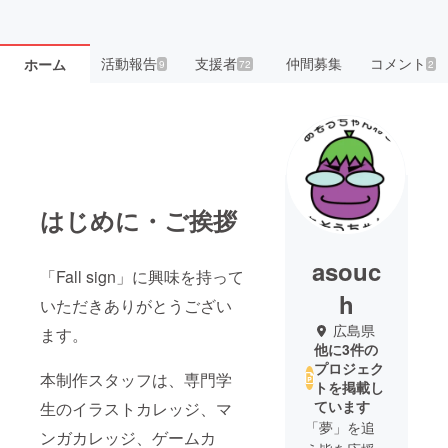
活動報告
支援者
仲間募集
コメント
ホーム
9
72
2
はじめに・ご挨拶
asouc
「Fall sign」に興味を持って
h
いただきありがとうござい
広島県
ます。
他に3件の
プロジェク
本制作スタッフは、専門学
トを掲載し
ています
生のイラストカレッジ、マ
「夢」を追
ンガカレッジ、ゲームカ