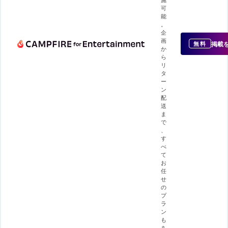
可
能
。
企
画
掲載
無料
か
ら
リ
タ
ー
ン
配
送
ま
で
、
す
べ
て
お
任
せ
の
プ
ラ
ン
も
あ