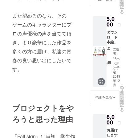
を
選
択
す
る
また望めるのなら、その
5,0
00
ゲームのキャラクターにプ
円
ダウン
ロの声優様の声を当てて頂
ロード
き、より豪華にした作品を
本編＋
先行体
支援
多くの方に届け、私達の青
験版＋
者：
ミニサ
14人
春の良い思い出にしたいで
ントラ
お届
＋設定
け予
す。
資料
定：
データ
2019
年12
こ
月
の
リ
タ
ー
ン
詳細を見る
を
選
択
プロジェクトをや
す
る
8,0
ろうと思った理由
00
円
お届け
します
「Fall sign」は当初、学生作