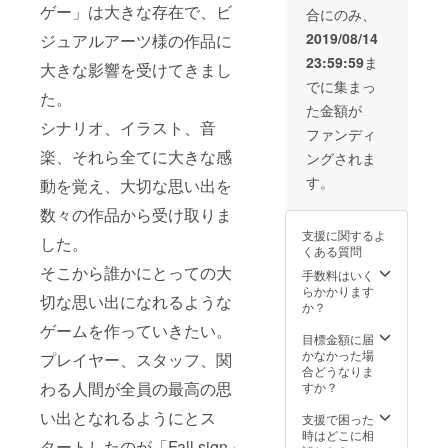
ゲー」は大きな存在で、ビ
合にのみ、
＋ラフ
資料」
2019/08/14
ジュアルアーツ様の作品に
23:59:59
ま
大きな影響を受けてきまし
でに集まっ
た。
た金額が
シナリオ、イラスト、音
ファンディ
楽、それら全てに大きな感
ングされま
す。
動を覚え、大切な思い出を
数々の作品から受け取りま
支援に関するよ
した。
くある質問
そこから誰かにとっての大
手数料はいく
らかかります
切な思い出になれるような
か？
ゲームを作っていきたい。
目標金額に届
かなかった場
プレイヤー、スタッフ、関
合どうなりま
わる人間が全員の最高の思
すか？
い出となれるようにとス
支援で困った
時はどこに相
タートしたのが「Fall sign」