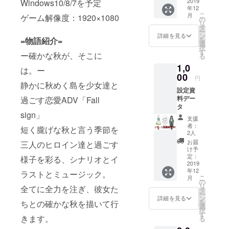
2019
Windows10/8/7を予定
年12
こ
月
ゲーム解像度：1920×1080
の
リ
タ
ー
ン
詳細を見る
=物語紹介=
を
選
択
す
ー確かな秋が、そこに
る
1,0
は。ー
00
円
静かに秋めく島を少女達と
設定資
料デー
過ごす恋愛ADV「Fall
タ
sign」
支援
者：
短く朧げな秋と言う季節を
2人
お届
三人のヒロイン達と過ごす
け予
定：
様子を彩る、シナリオとイ
2019
年12
ラストとミュージック。
こ
月
の
リ
全てに全力を注ぎ、彼女た
タ
ー
ン
詳細を見る
を
ちとの確かな秋を描いて行
選
択
す
きます。
る