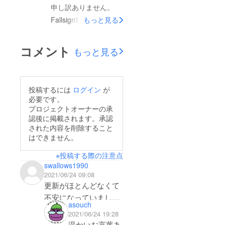
チーム
申し訳ありません。
Fallsign制作の連絡に
もっと見る
なります。コロナの影
響で収録や制作が満足
コメント
もっと見る
に出来なかった事、ま
たそれにつきまして連
絡が遅くなったこと、
投稿するには
ログイン
が
深くお詫び申し上げま
必要です。
す。作品をより良い物
プロジェクトオーナーの承
認後に掲載されます。承認
とし、必ず皆様にお返
された内容を削除すること
しいたしますので、も
はできません。
うしばしお付き合いい
※投稿する際の注意点
ただけますと幸いで
swallows1990
す。現在はボイス収録
2021/06/24 09:08
と効果音収録の準備中
更新がほとんどなくて
です。写真は効果音収
不安になっていました
asouch
録の現場の写真になり
が、活動報告を見て少
2021/06/24 19:28
ます。乾杯の音や水が
し安心しました。
温かいお言葉あ