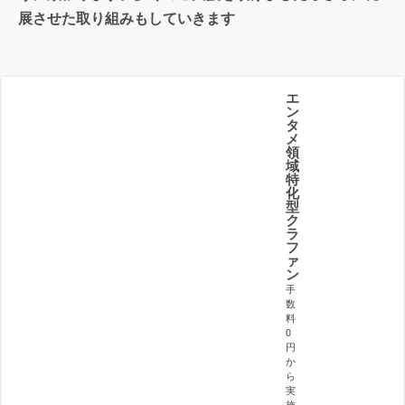
展させた取り組みもしていきます
エ
ン
タ
メ
領
域
特
化
型
ク
ラ
フ
ァ
ン
手
数
料
0
円
か
ら
実
施