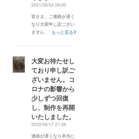
トにはこだわりを持っ
2021/06/24 08:00
ていて丁寧に進めてい
皆さま、ご連絡が遅く
まして、予定よりもお
なり大変申し訳ござい
時間がかかってしまっ
ません。広島も緊急事
ています。今回ご紹介
もっと見る
態宣言が出ており、な
するストーリー絵も、
かなかスタジオが使え
作品の中で登場してい
ず制作の進捗が遅れて
きます。色々なキャラ
大変お待たせし
おりましたが、宣言解
クターをメンバーのこ
ており申し訳ご
除に伴い、出来るとこ
だわりを持って作って
ざいません。コ
ろから少しずつ作業を
おりますので、もうし
行なっております。楽
ばらくお待ちください
ロナの影響から
しみにして頂いている
ませ
少しずつ回復
中、ご心配をおかけし
し、制作を再開
まして申し訳ございま
いたしました。
せんが、もう少々お待
2020/08/17 21:38
ちくださいますようお
願いいたします。制作
連絡が遅くなり本当に