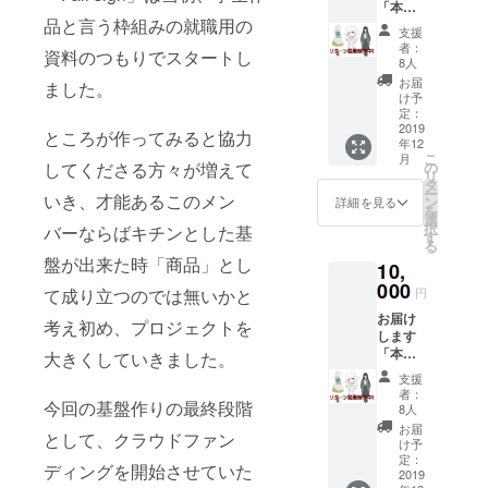
「本編
品と言う枠組みの就職用の
ディス
支援
ク＋ミ
者：
資料のつもりでスタートし
ニサン
8人
トラ
お届
ました。
ディス
け予
ク＋設
定：
定資料
2019
ところが作ってみると協力
年12
＋ポス
こ
月
トカー
の
してくださる方々が増えて
リ
ド3種」
タ
ー
いき、才能あるこのメン
ン
詳細を見る
を
選
択
バーならばキチンとした基
す
る
盤が出来た時「商品」とし
10,
000
円
て成り立つのでは無いかと
お届け
考え初め、プロジェクトを
します
「本編
大きくしていきました。
ディス
支援
ク＋ミ
者：
ニサン
今回の基盤作りの最終段階
8人
トラ
お届
として、クラウドファン
ディス
け予
ク＋設
定：
ディングを開始させていた
定資料
2019