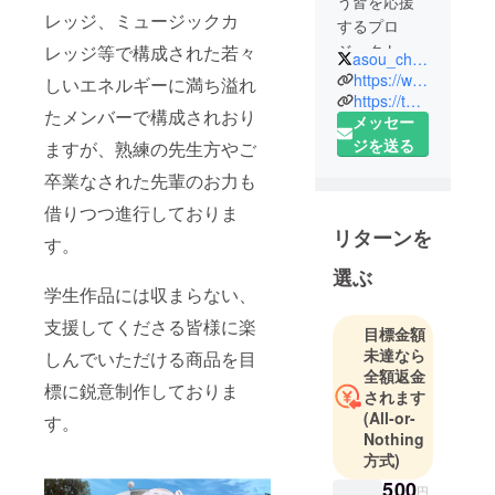
う皆を応援
レッジ、ミュージックカ
するプロ
ジェクト
レッジ等で構成された若々
asou_chan
『あそう
https://www.facebook.com/asouchan/
しいエネルギーに満ち溢れ
ちゃんね
https://twitter.com/asou_chan
たメンバーで構成されおり
メッセー
る』。
ジを送る
ますが、熟練の先生方やご
若手クリエ
卒業なされた先輩のお力も
イターの活
借りつつ進行しておりま
躍の場を広
リターンを
す。
げていきま
す。
選ぶ
学生作品には収まらない、
支援してくださる皆様に楽
目標金額
未達なら
しんでいただける商品を目
全額返金
標に鋭意制作しておりま
されます
(All-or-
す。
Nothing
方式)
500
円