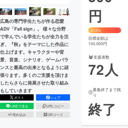
円
まちづくり・地域活性化
広島の専門学生たちが作る恋愛
ADV「Fall sign」。 様々な分野
CAMPFIRE for Social Good
CAMPFIRE Creation
613%
で学んでいる学生たちが全力を注
CAMPFIREふるさと納税
machi-ya
コミュニティ
目標金額は
100,000円
ぎ、『秋』をテーマにした作品に
仕上げます。キャラクターや背
支援者数
景、音楽、シナリオ、ゲームバラ
72
人
ンスと最高の出来となるように頑
張ります。多くのご支援を頂けま
したらさらに発展させた取り組み
募集終了まで残
もしていきます
り
ポスト
シェア
終了
LINEで送る
URLコピー
埋め込み
QRコード