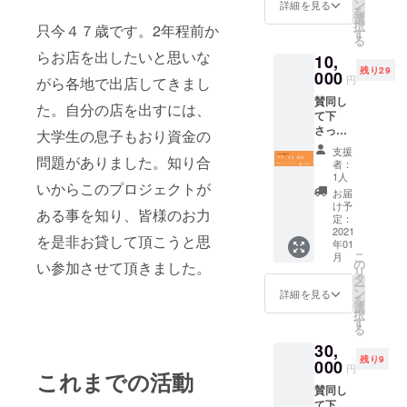
ン
詳細を見る
を
選
択
只今４７歳です。2年程前か
す
る
らお店を出したいと思いな
10,
残り29
000
円
がら各地で出店してきまし
賛同し
た。自分の店を出すには、
て下
さった
大学生の息子もおり資金の
皆様に
支援
お礼の
問題がありました。知り合
者：
メッ
1人
いからこのプロジェクトが
セージ
お届
を送ら
け予
ある事を知り、皆様のお力
せてい
定：
ただき
2021
を是非お貸して頂こうと思
年01
ます。
こ
月
10,000
の
い参加させて頂きました。
リ
円以上
タ
ー
で樹
ン
詳細を見る
を
SHOP
選
択
で使え
す
る
る金券
30,
3,000円
残り9
分 「有
000
円
これまでの活動
効期限
賛同し
2021年
て下
１月～