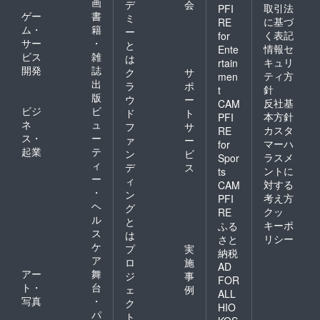
画
デ
会
取引法
PFI
ゲー
書
ミ
に基づ
RE
ム・
籍
ー
く表記
for
サー
・
と
情報セ
Ente
ビス
雑
は
キュリ
rtain
開発
誌
ク
サ
ティ方
men
出
ラ
ポ
針
t
版
ウ
ー
反社基
CAM
ビジ
ビ
ド
ト
本方針
PFI
ネ
ュ
フ
サ
カスタ
RE
ス・
ー
ァ
ー
マーハ
for
起業
テ
ン
ビ
ラスメ
Spor
ィ
デ
ス
ントに
ts
ー
ィ
対する
CAM
・
ン
考え方
PFI
ヘ
グ
クッ
RE
ル
と
キーポ
ふる
ス
は
リシー
さと
ケ
プ
実
納税
ア
ロ
施
AD
アー
舞
ジ
事
FOR
ト・
台
ェ
例
ALL
写真
・
ク
HIO
パ
ト