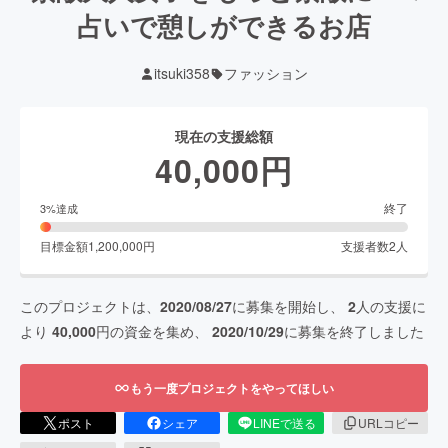
占いで憩しができるお店
itsuki358
ファッション
現在の支援総額
40,000
円
終了
3
%達成
目標金額
1,200,000
円
支援者数
2
人
このプロジェクトは、
2020/08/27
に募集を開始し、
2
人の支援に
より
40,000
円の資金を集め、
2020/10/29
に募集を終了しました
もう一度プロジェクトをやってほしい
ポスト
シェア
LINEで送る
URLコピー