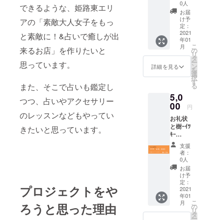
ラップ
0人
できるような、姫路東エリ
お届
け予
アの「素敵大人女子をもっ
定：
2021
と素敵に！&占いで癒しが出
年01
こ
月
来るお店」を作りたいと
の
リ
タ
ー
思っています。
ン
詳細を見る
を
選
択
す
また、そこで占いも鑑定し
る
5,0
つつ、占いやアクセサリー
00
円
のレッスンなどもやってい
お礼状
と樹ｰｲﾂ
きたいと思っています。
ｷｰ
SHOP
支援
で使え
者：
る金券
0人
2000円
お届
「有効
け予
期限
定：
プロジェクトをや
2020年
2021
年01
１月～6
こ
月
ろうと思った理由
月」
の
リ
タ
ー