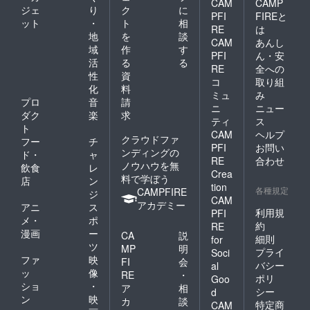
CAM
CAMP
ジェ
り
ク
に
PFI
FIREと
ット
・
ト
相
RE
は
地
を
談
CAM
あんし
域
作
す
PFI
ん・安
活
る
る
RE
全への
性
資
コ
取り組
化
料
ミュ
み
プロ
音
請
ニ
ニュー
ダク
楽
求
ティ
ス
ト
CAM
ヘルプ
クラウドファ
フー
チ
PFI
お問い
ンディングの
ド・
ャ
RE
合わせ
ノウハウを無
飲食
レ
Crea
料で学ぼう
店
ン
tion
各種規定
CAMPFIRE
ジ
CAM
アカデミー
アニ
ス
利用規
PFI
メ・
ポ
約
RE
漫画
ー
CA
説
細則
for
ツ
MP
明
プライ
Soci
ファ
映
FI
会
バシー
al
ッ
像
RE
・
ポリ
Goo
ショ
・
ア
相
シー
d
ン
映
カ
談
特定商
CAM