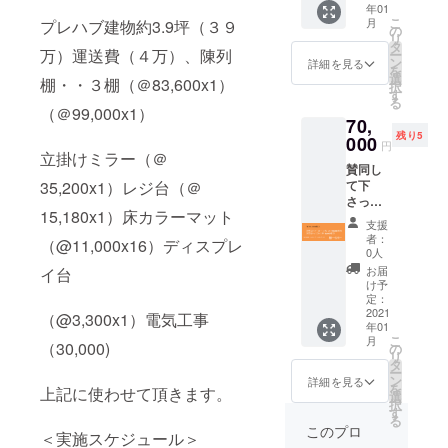
年01
ます。
こ
月
プレハブ建物約3.9坪（３９
50,000
の
リ
円以上
タ
万）運送費（４万）、陳列
ー
で天然
ン
詳細を見る
を
石ﾊﾟﾜｰｽ
選
棚・・３棚（＠83,600x1）
択
ﾄｰﾝﾌﾞﾚｽ
す
る
（２
（＠99,000x1）
70,
0,000円
残り5
相当）
000
円
「有効
立掛けミラー（＠
賛同し
期限
35,200x1）レジ台（＠
て下
2021年
さった
１月～
15,180x1）床カラーマット
皆様に
2020年
支援
お礼の
6月」
者：
（@11,000x16）ディスプレ
メッ
0人
セージ
お届
イ台
を送ら
け予
せてい
定：
ただき
2021
（@3,300x1）電気工事
年01
ます。
こ
月
70,000
（30,000)
の
リ
円以上
タ
ー
で天然
ン
詳細を見る
を
上記に使わせて頂きます。
石ﾊﾟﾜｰｽ
選
択
ﾄｰﾝﾌﾞﾚｽ
す
る
（３
このプロ
＜実施スケジュール＞
0,000円