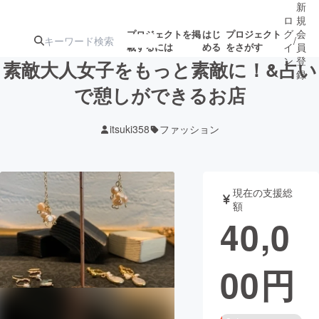
新
ロ
規
グ
会
プロジェクトを掲
はじ
プロジェクト
/
載するには
める
をさがす
イ
員
ン
登
素敵大人女子をもっと素敵に！&占い
録
で憩しができるお店
人気のプロ
注目のリ
注目の新着プロ
募集終了が近いプ
もうすぐ公開
itsuki358
ファッション
ジェクト
ターン
ジェクト
ロジェクト
されます
アート・写真
音楽
現在の支援総
額
40,0
テクノロジー・ガジェット
ゲーム・サ
00
円
映像・映画
書籍・雑誌
ビジネス・起業
チャレンジ