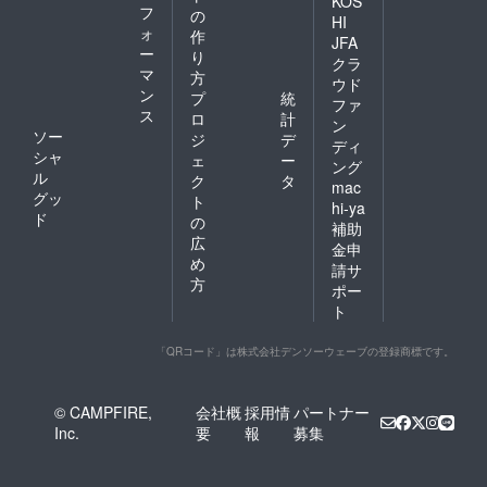
KOS
フ
の
HI
ォ
作
JFA
ー
り
クラ
マ
方
ウド
ン
プ
統
ファ
ス
ロ
計
ン
ソー
ジ
デ
ディ
シャ
ェ
ー
ング
ル
ク
タ
mac
グッ
ト
hi-ya
ド
の
補助
広
金申
め
請サ
方
ポー
ト
「QRコード」は株式会社デンソーウェーブの登録商標です。
© CAMPFIRE,
会社概
採用情
パートナー
Inc.
要
報
募集