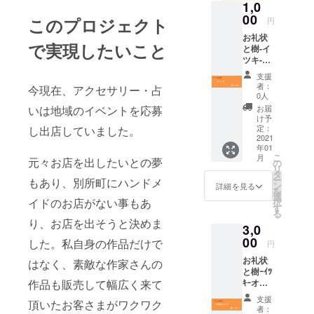
1,0
できるまで
00
このプロジェクト
円
になりまし
お礼状
で実現したいこと
た。
と樹-イ
ツキ-オ
7年程前から
リジナ
アクセサ
支援
ルポス
者：
今現在、アクセサリー・占
リーも製作
トカー
0人
ドにて
し、占いと
いは地域のイベントを応募
お届
ご支援
け予
両立しなが
頂いた
定：
し出店していました。
ら移動出店
感謝を
2021
年01
お伝え
をしていま
こ
月
元々お店を出したいとの夢
しま
の
リ
す
す。
タ
ー
もあり、別所町にハンドメ
ン
詳細を見る
を
選
イドのお店がない事もあ
択
す
る
り、お店を出そうと決めま
3,0
00
した。私自身の作品だけで
円
お礼状
はなく、素敵な作家さんの
と樹ｰｲﾂ
作品も販売して幅広く来て
ｷｰオリ
ジナル
支援
頂いたお客さまがワクワク
スト
者：