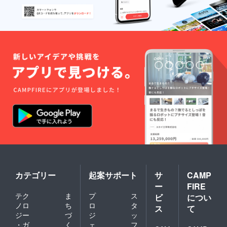
カテゴリー
起案サポート
サ
CAMP
ー
FIRE
テク
ま
プ
ス
ビ
につい
ノロ
ち
ロ
タ
ス
て
ジー
づ
ジ
ッ
・ガ
く
ェ
フ