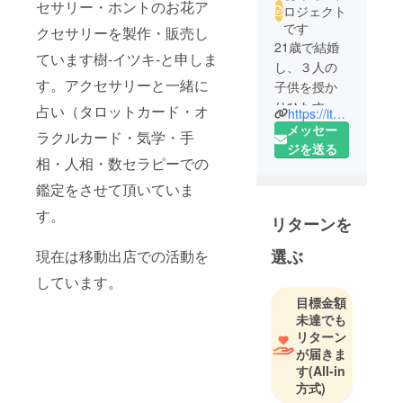
セサリー・ホントのお花ア
ロジェクト
です
クセサリーを製作・販売し
21歳で結婚
ています樹-イツキ-と申しま
し、３人の
す。アクセサリーと一緒に
子供を授か
りひたすら
占い（タロットカード・オ
https://itsukihappyplace.web.fc2.com/
建築関係の
メッセー
ラクルカード・気学・手
事務仕事と
ジを送る
相・人相・数セラピーでの
子育ての両
立をしてき
鑑定をさせて頂いていま
ました。
す。
リターンを
40歳頃に心
身ともにボ
選ぶ
現在は移動出店での活動を
ロボロにな
しています。
り、ある占
目標金額
い師の先生
未達でも
のお陰、ま
リターン
た私の周り
が届きま
の人達のお
す
(All-in
陰で自分自
方式)
身が占いを