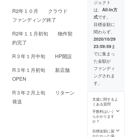
ジェクト
相当）
＋天然
は、
All-In方
R2年１０月 クラウド
石ネッ
式
です。
クレス
ファンディング終了
（￥10,
目標金額に
000相
関わらず、
当）
R2年１１月初旬 物件契
「有効
2020/10/29
約完了
期限
23:59:59
ま
2021年
１月～
でに集まっ
R３年１月中旬 HP開設
６月」
た金額が
ファンディ
R３年１月初旬 新店舗
ングされま
OPEN
す。
R３年２月上旬 リターン
支援に関するよ
発送
くある質問
手数料はいく
らかかります
か？
目標金額に届
かなかった場