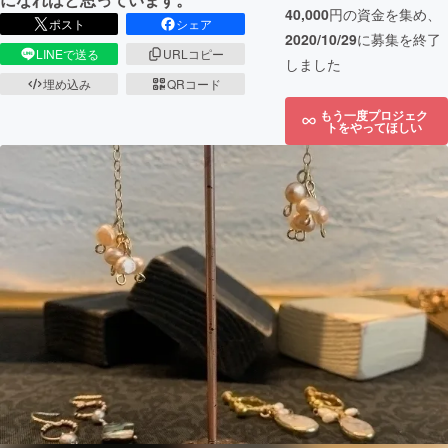
40,000
円の資金を集め、
ポスト
シェア
2020/10/29
に募集を終了
LINEで送る
URLコピー
しました
埋め込み
QRコード
もう一度プロジェク
トをやってほしい