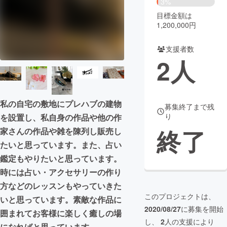
3%
目標金額は
まちづくり・地域活性化
1,200,000円
支援者数
CAMPFIRE for Social Good
CAMPFIRE Creation
2
人
CAMPFIREふるさと納税
machi-ya
コミュニティ
私の自宅の敷地にプレハブの建物
募集終了まで残
り
を設置し、私自身の作品や他の作
終了
家さんの作品や雑を陳列し販売し
たいと思っています。また、占い
鑑定もやりたいと思っています。
時には占い・アクセサリーの作り
方などのレッスンもやっていきた
このプロジェクトは、
いと思っています。素敵な作品に
2020/08/27
に募集を開始
囲まれてお客様に楽しく癒しの場
し、
2
人の支援により
になればと思っています。