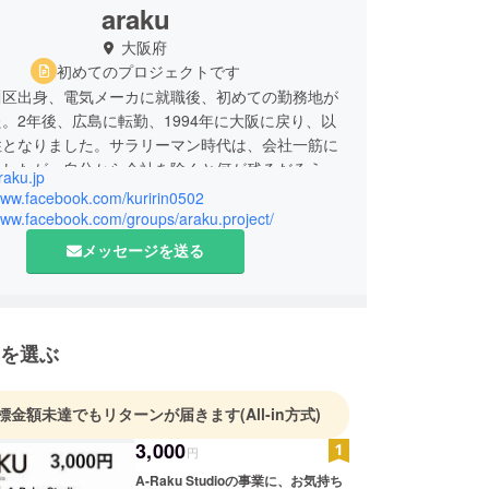
araku
大阪府
初めてのプロジェクトです
川区出身、電気メーカに就職後、初めての勤務地が
。2年後、広島に転勤、1994年に大阪に戻り、以
住となりました。サラリーマン時代は、会社一筋に
ましたが、自分から会社を除くと何が残るだろうか
raku.jp
時から、地域の活動や起業について興味を持ちまし
/www.facebook.com/kuririn0502
ョンの自治会長や管理組合の責任者や、2000年頃
www.facebook.com/groups/araku.project/
行われるIT講習会の講師をしてきました。
メッセージを送る
ーでは、35年間、営業一筋に、テレビ放送関係の
売し、その後大阪の映像システムの施工会社で、シ
入を進めてきました。
三の人生は、地域に貢献できる仕事と、自分の強み
を選ぶ
像関係で、貢献できる仕事を、生涯の仕事として、
でゆきたいと思いました。
 Studioでは、「人の思いが生かされる街づくりに、
標金額未達でもリターンが届きます
(All-in方式)
ゆきたいです。
3,000
円
クワクチャレンジ ご支援のほど、よろしくお願い
す。
A-Raku Studioの事業に、お気持ち