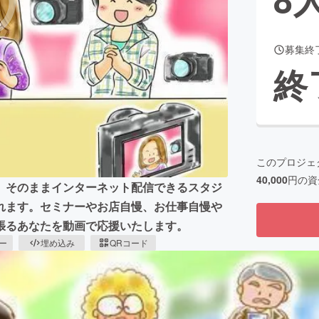
募集終
CAMPFIRE for Social Good
CAMPFIRE Creation
終
CAMPFIREふるさと納税
machi-ya
コミュニティ
このプロジェ
40,000
円の資
、そのままインターネット配信できるスタジ
れます。セミナーやお店自慢、お仕事自慢や
張るあなたを動画で応援いたします。
ピー
埋め込み
QRコード