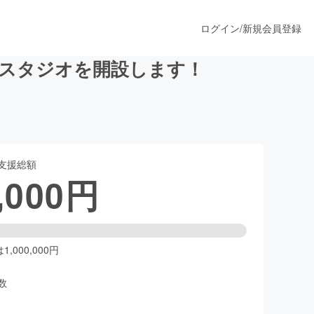
ログイン
/
新規会員登録
るスタジオを開設します！
うすぐ公開されます
支援総額
プロダクト
,000
円
ファッション
スポーツ
,000,000円
数
ア
ソーシャルグッド
人