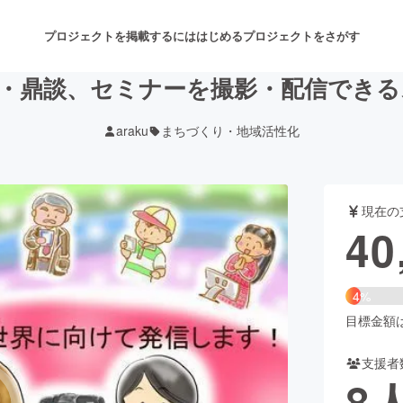
プロジェクトを掲載するには
はじめる
プロジェクトをさがす
・鼎談、セミナーを撮影・配信でき
araku
まちづくり・地域活性化
注目のリターン
注目の新着プロジェクト
募集終了が近いプロジェクト
も
現在の
音楽
舞台・パフォーマンス
40
ゲーム・サービス開発
フード・飲食店
4%
書籍・雑誌出版
アニメ・漫画
目標金額は1
支援者
チャレンジ
ビューティー・ヘルスケ
8