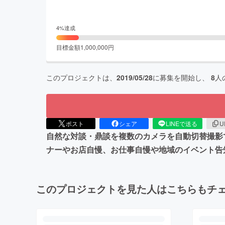
4
%達成
目標金額
1,000,000
円
このプロジェクトは、
2019/05/28
に募集を開始し、
8
人
ポスト
シェア
LINEで送る
U
自然な対談・鼎談を複数のカメラを自動切替撮影
ナーやお店自慢、お仕事自慢や地域のイベント告
このプロジェクトを見た人はこちらもチ