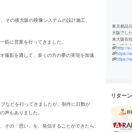
年、その後大阪の映像システムの設計施工、
東京都品
。
大阪でした
来大阪在
一筋に営業を行ってきました。
働いてき
Http://a-
と思った
https:/
オ撮影を通して、多くの方の夢の実現を加速
た。マンシ
https://
には地域で
電気メーカ
機器を販
ステム導
そして第
リターン
である映
ップなどを行ってきましたが、制作に日数が
取り組ん
A-Raku
目
の声もありました。
貢献して
61歳のワ
、その「思い」を、発信することができたら
いたしま