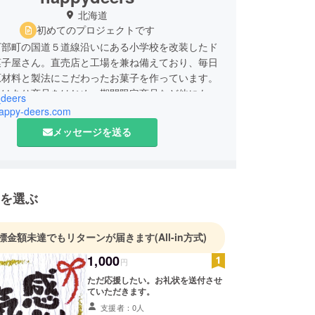
北海道
初めてのプロジェクトです
万部町の国道５道線沿いにある小学校を改装したド
菓子屋さん。直売店と工場を兼ね備えており、毎日
原材料と製法にこだわったお菓子を作っています。
わけあり商品をはじめ、期間限定商品など他にもい
deers
土産も購入できます。
/happy-deers.com
メッセージを送る
を選ぶ
標金額未達でもリターンが届きます
(All-in方式)
1,000
円
ただ応援したい。お礼状を送付させ
ていただきます。
支援者：0人