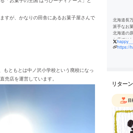
る「お菓子の王国 はっぴーディアーズ」と
ますが、かなりの田舎にあるお菓子屋さんで
北海道長
派手なお
北海道の
お店では
happy__
ろんなお
https:/
、もともとは中ノ沢小学校という廃校になっ
直売店を運営しています。
リターン
目