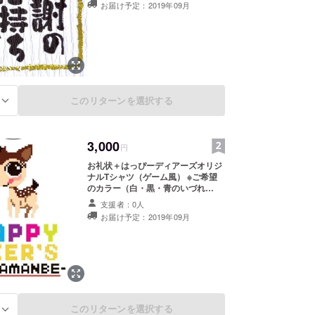
お届け予定：2019年09月
このリターンを選択する
る
3,000
円
お礼状＋はっぴーディアーズオリジ
ナルTシャツ（ゲーム風） ※ご希望
のカラー（白・黒・青のいづれ
か）、サイズは（S/M/L/XL/2XLのい
支援者：0人
づれか）選択できます。
お届け予定：2019年09月
このリターンを選択する
る