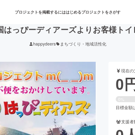
プロジェクトを掲載するには
はじめる
プロジェクトをさがす
国はっぴーディアーズよりお客様トイ
happydeers
まちづくり・地域活性化
注目のリターン
注目の新着プロジェクト
募集終了が近いプロジェクト
も
現在の
音楽
舞台・パフォーマンス
0
ゲーム・サービス開発
フード・飲食店
0%
書籍・雑誌出版
アニメ・漫画
目標金額は1
支援者
チャレンジ
ビューティー・ヘルスケ
0