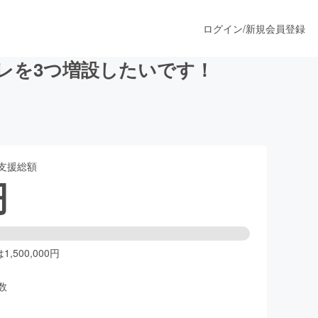
ログイン
/
新規会員登録
レを3つ増設したいです！
うすぐ公開されます
支援総額
プロダクト
円
ファッション
スポーツ
,500,000円
数
ア
ソーシャルグッド
人