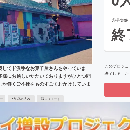
募集終
CAMPFIRE for Social Good
CAMPFIRE Creation
終
CAMPFIREふるさと納税
machi-ya
コミュニティ
このプロジェ
築してド派手なお菓子屋さんをやっていま
終了しました
客様にお越しいただいておりますがひとつ問
しか無くご不便をものすごくおかけしていま
ピー
埋め込み
QRコード