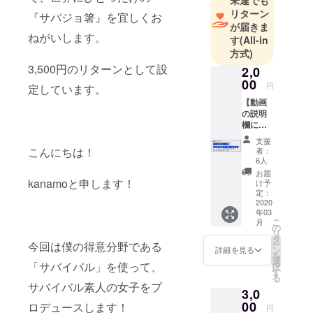
ています。
リターン
『サバジョ箸』を宜しくお
が届きま
行動力と火
ねがいします。
す
(All-in
起こしだけ
方式)
は自信があ
3,500円のリターンとして設
2,0
ります。
00
円
定しています。
【動画
・ブログ
の説明
欄にあ
PV10万/月
なたの
支援
・無人島サ
名前を
こんにちは！
者：
載せま
バイバル体
6人
す】 あ
お届
験実績多数
なたの
kanamoと申します！
け予
名前を
定：
YouTub
2020
年03
e動画の
こ
月
説明欄
の
リ
にスポ
タ
ー
今回は僕の得意分野である
ンサー
ン
詳細を見る
を
として
選
「サバイバル」を使って、
択
記載し
す
る
ます。
サバイバル素人の女子をプ
3,0
表示：
動画１
00
ロデュースします！
円