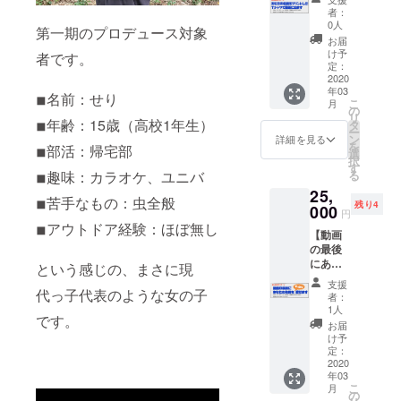
したT
銭約20
きがあ
者：
シャツ
枚 が収
りま
0人
第一期のプロデュース対象
で動画
納可能
す。
お届
に出ま
で、本
け予
者です。
す】 企
体サイ
定：
業・商
2020
ズは
年03
標・個
83×54
◾︎名前：せり
こ
月
人など
mm、
の
リ
の名前
◾︎年齢：15歳（高校1年生）
重量は
タ
ー
を、ア
18gと非
ン
詳細を見る
を
◾︎部活：帰宅部
イロン
常にコ
選
択
プリン
ンパク
す
る
◾︎趣味：カラオケ、ユニバ
トでT
トかつ
25,
シャツ
軽量な
◾︎苦手なもの：虫全般
残り4
に印刷
000
作りに
円
してサ
なって
◾︎アウトドア経験：ほぼ無し
【動画
バジョ
いま
の最後
が着用
す。
にあな
し、動
カード
という感じの、まさに現
たの名
画撮影
を背面
支援
前を
代っ子代表のような女の子
しま
のゴム
者：
でっか
す。 表
バンド
1人
です。
く載せ
示：動
に収納
お届
ます そ
画1本×
するこ
け予
の１】
支援数
定：
とに
あなた
2020
量分 サ
よっ
年03
の名前
イ
て、本
こ
月
や商標
ズ：〜
の
体を