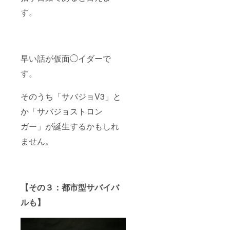
運搬
す。
費：1万
円 他準
備費：4
万円
早い話が仮面◯イダーで
す。
そのうち「サバジョV3」と
か「サバジョストロン
ガー」が誕生するかもしれ
ません。
【その３：都市型サバイバ
ルも】