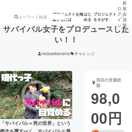
新
ロ
規
グ
会
プロジェクトを掲
はじ
プロジェクト
/
載するには
める
をさがす
イ
員
ン
登
サバイバル女子をプロデュースした
録
い！！
人気のプロ
注目のリ
注目の新着プロ
募集終了が近いプ
もうすぐ公開
reclusekanamo
チャレンジ
ジェクト
ターン
ジェクト
ロジェクト
されます
アート・写真
音楽
現在の支援総
額
98,0
テクノロジー・ガジェット
ゲーム・サ
00
円
映像・映画
書籍・雑誌
「サバイバル＝男の世界」という
ビジネス・起業
チャレンジ
概念を覆すべく、サバイバルと最