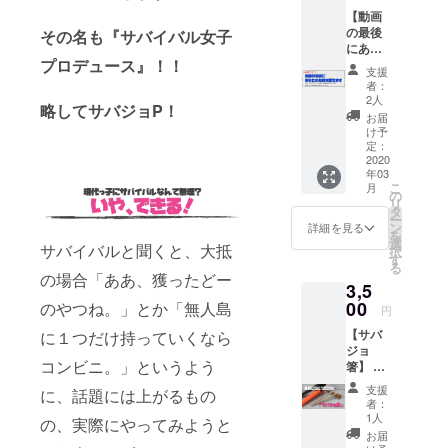
本×支援
【動画
数量分
の最後
名前：
その名も『サバイバル女子
にあな
本名、
プロデュース』！！
たの名
ニック
支援
前を載
ネー
者：
せま
ム、商
2人
略してサバジョP！
す】 あ
標なん
お届
なたの
でも
け予
名前を
OK（犯
定：
YouTub
2020
罪、ア
年03
e動画の
ダルト
こ
月
最後に
関連
の
リ
スポン
ワード
タ
ー
サーと
NG） ※
ン
詳細を見る
を
して記
備考欄
選
サバイバルと聞くと、大抵
択
載しま
に記載
す
る
す。 表
希望の
の場合「ああ、獲ったどー
3,5
示：動
名前を
画１本×
00
ご入力
のやつね。」とか「無人島
円
支援数
くださ
【サバ
に１つだけ持っていくなら
量分 名
い。 ※
ジョ
前：本
記載す
コンビニ。」というよう
箸】 サ
名、
る動画
バジョ
ニック
は選べ
支援
に、話題には上がるもの
「せ
ネー
ませ
者：
り」が
ム、商
ん。
1人
の、実際にやってみようと
ナイフ
標なん
お届
の練習
でも