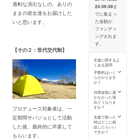
ませ
口の恋
要なア
過剰な演出なしの、ありの
23:59:59
ま
ん。
人 ロ◯
イテム
テ ※備
は全て
ままの彼女達をお届けした
でに集まっ
考欄に
こちら
た金額が
いと思います。
記載希
で用意
望の名
するの
ファンディ
前、
で、手
ングされま
キャッ
ぶらで
チコ
ご参加
す。
ピーを
いただ
【その２：世代交代制】
ご入力
けま
くださ
す。 場
支援に関するよ
い。
所：兵
くある質問
キャッ
庫県姫
チコ
路市の
手数料はいく
ピーは
無人島
らかかります
任意で
日時：
か？
す。 ※
打ち合
記載す
わせの
目標金額に届
る動画
上決定
かなかった場
は選べ
日程：
合どうなりま
ませ
２泊３
すか？
プロデュース対象者は、一
ん。
日 人
数：１
定期間サバジョとして活動
支援で困った
０名様
時はどこに相
した後、最終的に卒業して
まで ※
談したらいい
集合場
ですか？
もらいます。
所まで