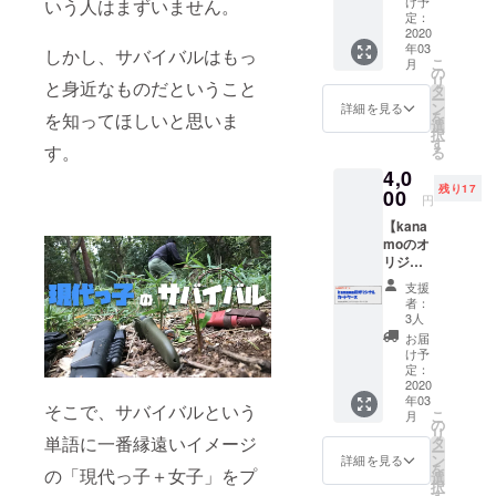
け予
いう人はまずいません。
を兼ね
OK（犯
定：
て作っ
2020
罪、ア
年03
た、世
ダルト
しかし、サバイバルはもっ
こ
月
界にひ
関連
の
リ
と身近なものだということ
とつだ
ワード
タ
ー
けのオ
NG） ※
ン
詳細を見る
を
を知ってほしいと思いま
リジナ
備考欄
選
択
ル箸、
に記載
す
す。
る
その名
希望の
4,0
も「サ
名前を
残り17
バジョ
00
ご入力
円
箸」で
くださ
【kana
す。 形
い。 ※
moのオ
や使い
記載す
リジナ
勝手は
る動画
ルカー
市販品
は選べ
支援
ドケー
に及び
ませ
者：
ス】 レ
ません
ん。
3人
ザーク
が、1つ
お届
ラフト
1つ丁寧
け予
が趣味
に心を
定：
のカナ
2020
込めて
年03
モが
作りま
そこで、サバイバルという
こ
月
作った
した。
の
リ
「ミニ
※木の種
単語に一番縁遠いイメージ
タ
ー
マル
類やサ
ン
詳細を見る
を
の「現代っ子＋女子」をプ
カード
イズ等
選
択
ケー
は選べ
す