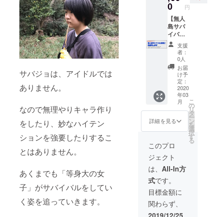
NG）
サバ
す。 ※
0
円
+キャッ
ジョの
記載す
チコ
ナレー
【無人
る動画
ピー
ション
島サバ
は選べ
（任
で紹介
イバル
ませ
意）
しま
体験に
ん。
支援
例）お
す。 表
お連れ
者：
口の恋
示：動
しま
0人
人 ロ◯
画10本
す】 サ
お届
サバジョは、アイドルでは
テ ※備
名前：
バイバ
け予
考欄に
本名、
ルイン
定：
ありません。
記載希
ニック
ストラ
2020
年03
望の名
ネー
クター
こ
月
前、
ム、商
である
の
なので無理やりキャラ作り
リ
キャッ
標なん
kanam
タ
ー
チコ
でも
oが同行
ン
詳細を見る
をしたり、妙なハイテン
を
ピーを
OK（犯
し、無
選
択
ご入力
罪、ア
人島サ
ションを強要したりするこ
す
る
くださ
ダルト
バイバ
このプロ
とはありません。
い。
関連
ルの体
ジェクト
キャッ
ワード
験を特
チコ
NG）
別価格
は、
All-In方
あくまでも「等身大の女
ピーは
+キャッ
にて実
式
です。
任意で
チコ
施しま
子」がサバイバルをしてい
す。 ※
ピー
す。 ナ
目標金額に
記載す
（任
イフ・
く姿を追っていきます。
関わらず、
る動画
意）
タープ
は選べ
例）お
等、必
2019/12/25