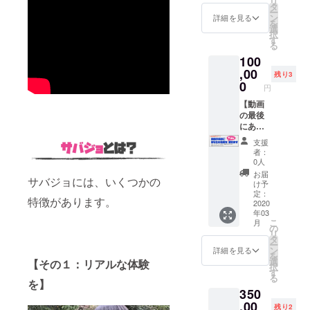
リ
名を動
A4（縦
タ
カード
ー
画の最
） 名
ン
サイズ
詳細を見る
を
後にス
前：社
選
以下に
択
ポン
名、商
す
するこ
る
サーと
標、人
とに成
100
して掲
名なん
功しま
載し、
,00
でも
した。
残り3
サバ
OK（犯
0
※手作り
円
ジョの
罪、ア
のた
ナレー
【動画
ダルト
め、サ
ション
の最後
関連
イズ・
で紹介
にあな
ワード
重量・
しま
たの名
NG） ※
デザイ
支援
す。 表
前を
プリン
ン・カ
者：
示：動
でっか
ト用の
ラーに
0人
画２本
く載せ
ファイ
ばらつ
お届
サバジョには、いくつかの
名前：
ます そ
ルは支
きがあ
け予
本名、
の２】
援者様
定：
りま
特徴があります。
ニック
あなた
2020
にてご
す。 ※
年03
ネー
の名前
用意く
定形外
こ
月
ム、商
や商標
ださ
の
郵便で
リ
標なん
名を動
い。 ※
タ
お送り
ー
でも
画の最
拡張子
ン
しま
詳細を見る
を
OK（犯
後にス
は.png
選
す。
【その１：リアルな体験
択
罪、ア
ポン
もしく
す
る
ダルト
サーと
を】
は.jpeg
350
関連
して掲
でお願
ワード
載し、
,00
いしま
残り2