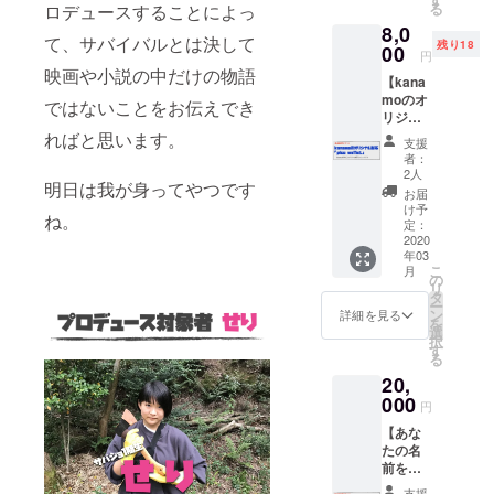
る
ロデュースすることによっ
ス」を
ませ
8,0
お送り
ん。
て、サバイバルとは決して
残り18
しま
00
円
す。
映画や小説の中だけの物語
【kana
カード
moのオ
8〜10枚
ではないことをお伝えでき
リジナ
が収納
ル財布
可能
ればと思います。
支援
「pico
で、本
者：
wallet」
体サイ
2人
明日は我が身ってやつです
】 レ
ズは
お届
ザーク
65×95×
け予
ね。
ラフト
4.5mm
定：
が趣味
2020
と非常
年03
の
にコン
こ
月
kanam
パクト
の
リ
oが作っ
な作り
タ
ー
た
になっ
ン
詳細を見る
を
「Ppico
ていま
選
択
wallet」
す。 ※
す
る
をお送
手作り
20,
りしま
のた
す。 ・
000
め、サ
円
お札約5
イズ・
【あな
枚 ・
デザイ
たの名
カード
ン・カ
前をプ
約1〜5
ラーに
リント
枚 ・小
ばらつ
支援