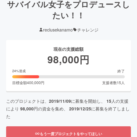
サバイバル女子をプロデュースし
たい！！
reclusekanamo
チャレンジ
現在の支援総額
98,000
円
終了
24
%達成
目標金額
400,000
円
支援者数
15
人
このプロジェクトは、
2019/11/09
に募集を開始し、
15
人の支援
により
98,000
円の資金を集め、
2019/12/25
に募集を終了しまし
た
もう一度プロジェクトをやってほしい