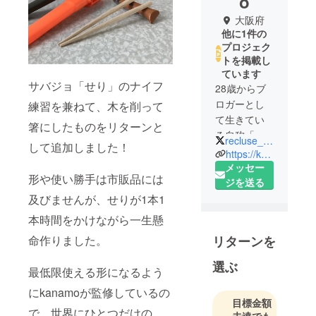
o
大阪府
他に1件の
プロジェク
トを掲載し
ています
サバジョ「せり」のナイフ
28歳からブ
ロガーとし
練習を兼ねて、木を削って
て生きてい
箸にしたものをリターンと
る自称「世
recluse_kanamo
して追加しました！
捨て人」で
https://kanamo.jp
す。
メッセー
形や使い勝手は市販品には
ジを送る
現在はブロ
及びませんが、せりが1本1
グと並行し
本時間をかけながら一生懸
てサバイバ
リターンを
命作りました。
ルインスト
ラクター、
選ぶ
最低限使える形になるよう
オンライン
サロンオー
にkanamoが監修しているの
目標金額
ナーをやっ
で、世界にひとつだけの
未達でも