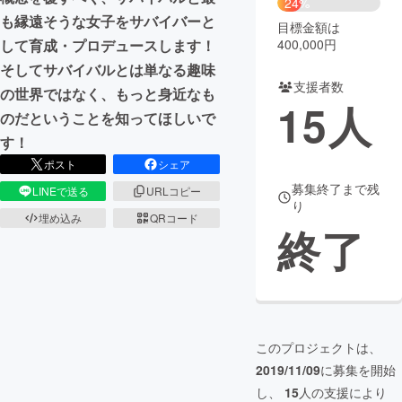
24%
も縁遠そうな女子をサバイバーと
目標金額は
まちづくり・地域活性化
400,000円
して育成・プロデュースします！
そしてサバイバルとは単なる趣味
支援者数
CAMPFIRE for Social Good
CAMPFIRE Creation
の世界ではなく、もっと身近なも
15
人
CAMPFIREふるさと納税
machi-ya
コミュニティ
のだということを知ってほしいで
す！
ポスト
シェア
募集終了まで残
LINEで送る
URLコピー
り
埋め込み
QRコード
終了
このプロジェクトは、
2019/11/09
に募集を開始
し、
15
人の支援により