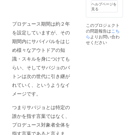
の交通
ヘルプページを
費は別
見る
途必要
です ※
サバ
プロデュース期間は約２年
このプロジェクト
ジョは
の問題報告は
こち
同行し
を設定していますが、その
ません
ら
よりお問い合わ
期間内にサバイバルをはじ
【資金
せください
の用途
め様々なアウトドアの知
目安】
現地ま
識・スキルを身につけても
での移
動費：7
らい、そしてサバジョのバ
万円 ア
イテム
トンは次の世代に引き継が
準備
費：20
れていく、というようなイ
万円 短
メージです。
期保険
料：1万
円 入島
つまりサバジョとは特定の
料：1万
円 ス
誰かを指す言葉ではなく、
タッフ
交通
プロデュース対象者全体を
費：1万
円 機材
指す言葉であると言えま