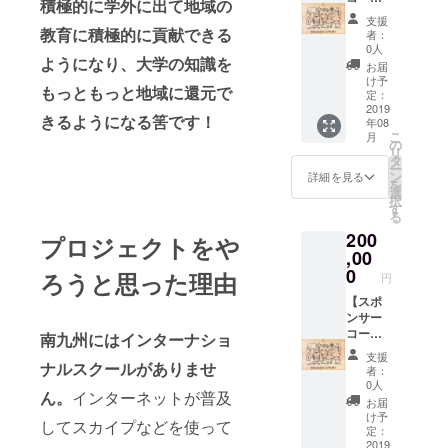
積極的に学外に出て地域の
デザイ
ス
支援
ン
中】 お
教育に積極的に貢献できる
者：
（小）
礼状
0人
し、撮
缶バッ
ようになり、大学の知識を
お届
影した
ジ
け予
もっともっと地域に還元で
写真を
ノー
定：
オリジ
ト T-
2019
きるようになる筈です！
年08
ナル写
shirts
こ
月
真フ
ワッペ
の
リ
レーム
ン 和
タ
ー
と共に
田のオ
ン
詳細を見る
を
お届け
リジナ
選
択
しま
ルデザ
す
る
す。 T-
インパ
200
shirtsは
ズル
プロジェクトをや
白・青
（イ
,00
サイズ
メー
0
ろうと思った理由
円
100 /
ジ）
110 /
内装壁
【スポ
120 / S
面にお
ンサー
/M / L か
名前を
コー
南九州にはインターナショ
らご用
デザイ
ス
支援
意いた
ン
大】 お
ナルスクールがありませ
者：
してお
（中）
礼状
0人
ん。
インターネットが普及
りま
し、撮
缶バッ
お届
す。プ
影した
ジ
け予
してスカイプなどを使って
ルダウ
写真を
ノー
定：
ンから
オリジ
ト T-
2019