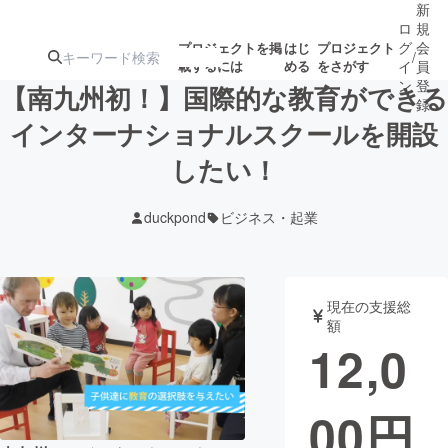
新
ロ
規
グ
会
プロジェクトを掲
はじ
プロジェクト
/
載するには
める
をさがす
イ
員
ン
登
【南九州初！】国際的な教育ができる
録
インターナショナルスクールを開設
したい！
人気のプロ
注目のリ
注目の新着プロ
募集終了が近いプ
もうすぐ公開
ジェクト
ターン
ジェクト
ロジェクト
されます
duckpond
ビジネス・起業
アート・写真
音楽
現在の支援総
テクノロジー・ガジェット
ゲーム・サ
額
12,0
映像・映画
書籍・雑誌
00
円
ビジネス・起業
チャレンジ