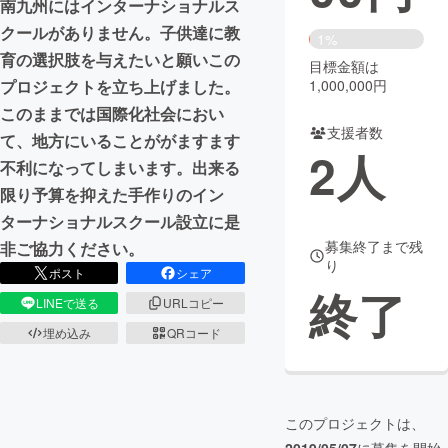
南九州にはインターナショナルス
クールがありません。子供達に教
まちづくり・地域活性化
1%
育の選択肢を与えたいと願いこの
目標金額は
1,000,000円
プロジェクトを立ち上げました。
CAMPFIRE for Social Good
CAMPFIRE Creation
このままでは国際化社会におい
CAMPFIREふるさと納税
machi-ya
コミュニティ
支援者数
て、地方にいることががますます
2
人
不利になってしまいます。出来る
限り予算を抑えた手作りのイン
ターナショナルスクール設立に是
募集終了まで残
非ご協力ください。
り
ポスト
シェア
終了
LINEで送る
URLコピー
埋め込み
QRコード
このプロジェクトは、