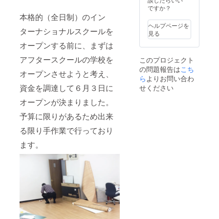
は 3：
だきま
ですか？
15～4：
すので
本格的（全日制）のイン
00 ま
内祝い
ヘルプページを
で
などに
ターナショナルスクールを
見る
もご利
オープンする前に、まずは
用いた
だけま
アフタースクールの学校を
このプロジェクト
す。
の問題報告は
こち
「小学
オープンさせようと考え、
校放課
ら
よりお問い合わ
後コー
資金を調達して６月３日に
せください
ス」
週五回
オープンが決まりました。
通い放
予算に限りがあるため出来
題コー
ス 月
る限り手作業で行っており
曜から
金曜日
ます。
4：30～
5：15
また
は 5：
30～6：
15 ま
で