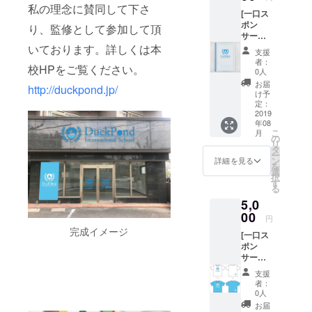
ダック
私の理念に賛同して下さ
[一口ス
ポンド
ポン
の缶
り、監修として参加して頂
サー
バッジ
コース]
いております。詳しくは本
を送ら
支援
缶バッ
せてい
者：
校HPをご覧ください。
ジ＋
ただき
0人
ノート
ます。
お届
http://duckpond.jp/
＋お礼
け予
状 ノー
定：
トはイ
2019
年08
メージ
こ
月
です。
の
リ
実際と
タ
ー
異なる
ン
詳細を見る
を
ことが
選
択
ありま
す
る
す。
5,0
00
円
完成イメージ
[一口ス
ポン
サー
コース]
支援
お礼
者：
状 缶
0人
バッ
お届