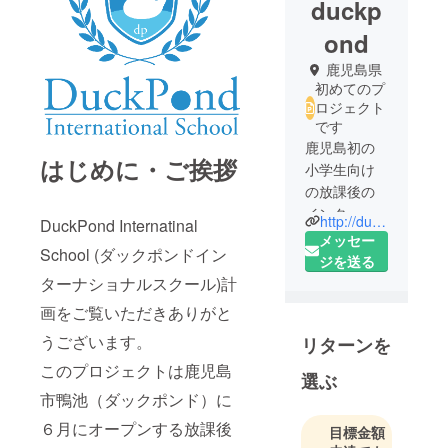
duckp
ond
鹿児島県
初めてのプ
ロジェクト
です
鹿児島初の
はじめに・ご挨拶
小学生向け
の放課後の
インターナ
http://duckpond.jp/
DuckPond Internatinal
ショナルス
メッセー
School (ダックポンドイン
クールで
ジを送る
す！
ターナショナルスクール)計
画をご覧いただきありがと
うございます。
リターンを
このプロジェクトは鹿児島
選ぶ
市鴨池（ダックポンド）に
６月にオープンする放課後
目標金額