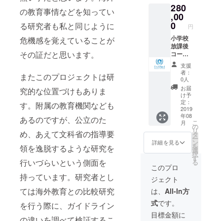
280
了承く
※支援
shirtsは
しま
の教育事情などを知ってい
ださ
時、必
白・青
す。。
,00
い。
ず備考
サイズ
一年間
0
る研究者も私と同じように
円
欄にご
100 /
通った
希望の
110 /
場合通
小学校
危機感を覚えていることが
お名前
120 / S
常
放課後
その証だと思います。
をご記
/M / L か
264,000
コー
入くだ
らご用
円のと
ス １
支援
さい。
意いた
ころを
年間チ
者：
またこのプロジェクトは研
記入の
してお
200,000
ケッ
0人
ない場
りま
円にて
ト！ オ
お届
究的な位置づけもありま
合は
す。プ
提供さ
フィ
け予
CAMPF
ルダウ
せてい
シャル
定：
す。附属の教育機関なども
IREの
ンから
ただき
のチ
2019
年08
ユー
お選び
ます。
ケット
あるのですが、公立のた
こ
月
ザー名
くださ
保護者
という
の
リ
を掲
い。 パ
以外で
形で
め、あえて文科省の指導要
タ
ー
載・名
ズルは
も有効
ラッピ
ン
詳細を見る
を
領を逸脱するような研究を
入れい
名入れ
ですの
ングし
選
択
たしま
いたし
で鹿児
てお届
す
行いづらいという側面を
る
す。ご
ます。
島に親
けいた
このプロ
了承く
※支援
戚やお
しま
持っています。研究者とし
ジェクト
ださ
時、必
友達の
す。一
い。
ず備考
いる方
年間
ては海外教育との比較研究
は、
All-In方
欄にご
へのプ
通った
式
です。
希望の
レゼン
場合通
を行う際に、ガイドライン
お名前
トとし
常
目標金額に
の違いを調べて検証するこ
をご記
てもご
372,000