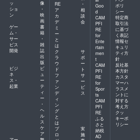
ッ
像
RE
・
ポリ
Goo
ショ
・
ア
相
シー
d
ン
映
カ
談
特定商
CAM
画
デ
会
取引法
PFI
ゲー
書
ミ
に基づ
RE
ム・
籍
ー
く表記
for
サー
・
と
情報セ
Ente
ビス
雑
は
キュリ
rtain
開発
誌
ク
サ
ティ方
men
出
ラ
ポ
針
t
版
ウ
ー
反社基
CAM
ビジ
ビ
ド
ト
本方針
PFI
ネ
ュ
フ
サ
カスタ
RE
ス・
ー
ァ
ー
マーハ
for
起業
テ
ン
ビ
ラスメ
Spor
ィ
デ
ス
ントに
ts
ー
ィ
対する
CAM
・
ン
考え方
PFI
ヘ
グ
クッ
RE
ル
と
キーポ
ふる
ス
は
リシー
さと
ケ
プ
実
納税
ア
ロ
施
AD
アー
舞