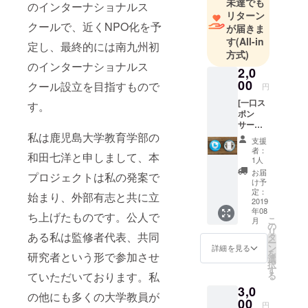
未達でも
のインターナショナルス
リターン
クールで、近くNPO化を予
が届きま
す
(All-in
定し、最終的には南九州初
方式)
のインターナショナルス
2,0
00
クール設立を目指すもので
円
[一口ス
す。
ポン
サー
コース]
私は鹿児島大学教育学部の
支援
お礼状
者：
和田七洋と申しまして、本
＋オリ
1人
ジナル
お届
プロジェクトは私の発案で
缶バッ
け予
ジ イン
定：
始まり、外部有志と共に立
ターナ
2019
年08
ショナ
ち上げたものです。公人で
こ
月
ルの設
の
リ
立にご
ある私は監修者代表、共同
タ
ー
賛同い
ン
詳細を見る
を
研究者という形で参加させ
ただけ
選
択
る方に
す
る
ていただいております。私
子供た
3,0
ちに大
の他にも多くの大学教員が
人気の
00
円