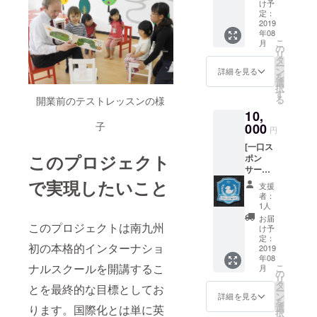
ジ
け予
ノー
定：
ト T-
2019
年08
shirts
こ
月
校内や
の
リ
野外活
タ
ー
動の時
ン
詳細を見る
を
に着ら
選
択
れるオ
す
る
開業前のテストレッスンの様
フィ
10,
シャル
T-shirts
子
000
円
です。
[一口ス
T-shirts
このプロジェクト
ポン
は白・
サー
青 サイ
コース]
ズ 100 /
で実現したいこと
支援
お礼
110 /
者：
状 缶
120 / S
1人
バッ
/M / L か
お届
ジ
このプロジェクトは南九州
らご用
け予
ノー
意いた
定：
初の本格的インターナショ
ト T-
2019
してお
年08
shirts
りま
ナルスクールを開講するこ
こ
月
ワッペ
す。プ
の
リ
ン パ
ルダウ
タ
とを最終的な目標としてお
ー
ズル
ンから
ン
詳細を見る
を
ワッペ
お選び
選
ります。国際化とは単に英
択
ンはイ