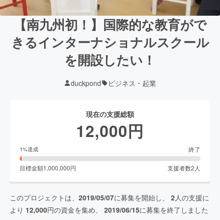
【南九州初！】国際的な教育がで
きるインターナショナルスクール
を開設したい！
duckpond
ビジネス・起業
現在の支援総額
12,000
円
終了
1
%達成
目標金額
1,000,000
円
支援者数
2
人
このプロジェクトは、
2019/05/07
に募集を開始し、
2
人の支援に
より
12,000
円の資金を集め、
2019/06/15
に募集を終了しました