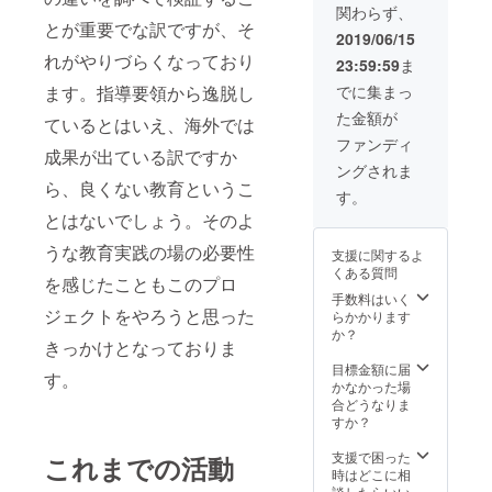
関わらず、
入くだ
活用で
円のと
とが重要でな訳ですが、そ
さい。
きま
ころを
2019/06/15
記入の
す。 ま
280,000
れがやりづらくなっており
23:59:59
ま
ない場
た５年
円にて
合は
間有効
提供さ
でに集まっ
ます。指導要領から逸脱し
CAMPF
とさせ
せてい
た金額が
IREの
ていた
ただき
ているとはいえ、海外では
ユー
だきま
ます。
ファンディ
成果が出ている訳ですか
ザー名
すので
保護者
ングされま
を掲
内祝い
以外で
ら、良くない教育というこ
載・名
などに
も有効
す。
入れい
もご利
ですの
とはないでしょう。そのよ
たしま
用いた
で鹿児
す。ご
だけま
島に親
うな教育実践の場の必要性
支援に関するよ
了承く
す。
戚やお
くある質問
ださ
「幼稚
友達の
を感じたこともこのプロ
い。
園放課
いる方
手数料はいく
後コー
へのプ
ジェクトをやろうと思った
らかかります
ス」
レゼン
か？
きっかけとなっておりま
週五回
トとし
通い放
てもご
目標金額に届
す。
題コー
活用で
かなかった場
ス 月
きま
合どうなりま
曜から
す。 ま
すか？
金曜日
た５年
2：15～
間有効
支援で困った
これまでの活動
3：00
とさせ
時はどこに相
また
ていた
談したらいい