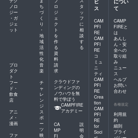
テク
ま
プ
ス
ビ
につい
ノロ
ち
ロ
タ
ス
て
ジー
づ
ジ
ッ
・ガ
く
ェ
フ
CAM
CAMP
ジェ
り
ク
に
PFI
FIREと
ット
・
ト
相
RE
は
地
を
談
CAM
あんし
域
作
す
PFI
ん・安
活
る
る
RE
全への
性
資
コ
取り組
化
料
ミュ
み
プロ
音
請
ニ
ニュー
ダク
楽
求
ティ
ス
ト
CAM
ヘルプ
クラウドファ
フー
チ
PFI
お問い
ンディングの
ド・
ャ
RE
合わせ
ノウハウを無
飲食
レ
Crea
料で学ぼう
店
ン
tion
各種規定
CAMPFIRE
ジ
CAM
アカデミー
アニ
ス
利用規
PFI
メ・
ポ
約
RE
漫画
ー
CA
説
細則
for
ツ
MP
明
プライ
Soci
ファ
映
FI
会
バシー
al