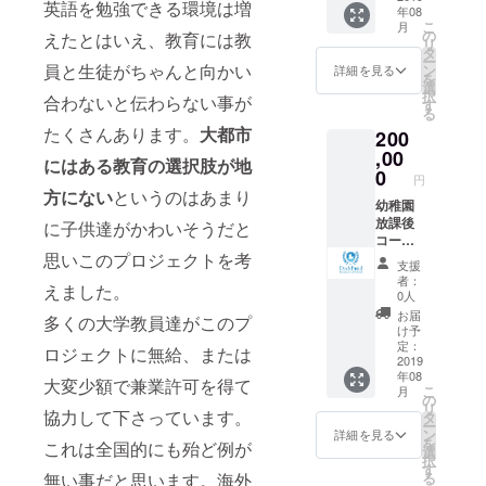
英語を勉強できる環境は増
年08
お選び
ナル写
shirts
こ
月
くださ
真フ
ワッペ
の
えたとはいえ、教育には教
リ
い。 パ
レーム
ン 和
タ
ー
ズルは
と共に
田のオ
員と生徒がちゃんと向かい
ン
詳細を見る
を
名入れ
お届け
リジナ
選
択
合わないと伝わらない事が
いたし
しま
ルデザ
す
る
ます。
す。 T-
インパ
たくさんあります。
大都市
200
※支援
shirtsは
ズル
時、必
白・青
（イ
,00
にはある教育の選択肢が地
ず備考
サイズ
メー
0
円
欄にご
100 /
ジ）
方にない
というのはあまり
希望の
110 /
内装壁
幼稚園
お名前
120 / S
面にお
放課後
に子供達がかわいそうだと
をご記
/M / L か
名前を
コー
入くだ
らご用
デザイ
ス １
思いこのプロジェクトを考
支援
さい。
意いた
ン
年間チ
者：
えました。
記入の
してお
（大）
ケッ
0人
ない場
りま
し、撮
ト！ オ
お届
多くの大学教員達がこのプ
合は
す。プ
影した
フィ
け予
CAMPF
ルダウ
写真を
シャル
定：
ロジェクトに無給、または
IREの
ンから
オリジ
のチ
2019
年08
ユー
お選び
ナル写
ケット
大変少額で兼業許可を得て
こ
月
ザー名
くださ
真フ
という
の
リ
を掲
い。 パ
レーム
形で
協力して下さっています。
タ
ー
載・名
ズルは
と共に
ラッピ
ン
詳細を見る
を
これは全国的にも殆ど例が
入れい
名入れ
お届け
ングし
選
択
たしま
いたし
しま
てお届
す
る
無い事だと思います。海外
す。ご
ます。
す。 T-
けいた