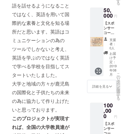
くださ
す
る
メージ
語を話せるようになること
い。
50,
です。
ではなく、英語を用いて国
T-shirts
000
円
は白・
際的な素養と文化を知る場
【スポ
青 サイ
ンサー
ズ 100 /
所だと思います。英語はコ
コー
110 /
ス
120 / S
ミュニケーションの為の
支援
小】 お
/M / L か
者：
礼状
らご用
0人
ツールでしかないと考え、
缶バッ
意いた
お届
ジ
英語を学ぶのではなく英語
してお
け予
ノー
りま
定：
で学べる学校を目指してス
ト T-
2019
す。プ
年08
shirts
ルダウ
こ
タートいたしました。
月
ワッペ
ンから
の
リ
ン 和
お選び
タ
大学と地域の方々が鹿児島
ー
田のオ
くださ
ン
詳細を見る
を
リジナ
い。
選
の国際化と子供たちの未来
択
ルデザ
す
る
インパ
の為に協力して作り上げた
100
ズル
いと思っております。
（イ
,00
メー
0
円
このプロジェクトが実現す
ジ）
内装壁
【スポ
れば、全国の大学教員達が
面にお
ンサー
名前を
コー