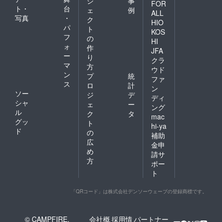
ジ
事
FOR
ト・
台
ェ
例
ALL
写真
・
ク
HIO
パ
ト
KOS
フ
の
HI
ォ
作
JFA
ー
り
クラ
マ
方
ウド
ン
プ
統
ファ
ス
ロ
計
ン
ソー
ジ
デ
ディ
シャ
ェ
ー
ング
ル
ク
タ
mac
グッ
ト
hi-ya
ド
の
補助
広
金申
め
請サ
方
ポー
ト
「QRコード」は株式会社デンソーウェーブの登録商標です。
© CAMPFIRE,
会社概
採用情
パートナー