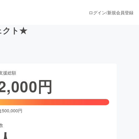
ログイン
/
新規会員登録
ェクト★
うすぐ公開されます
支援総額
プロダクト
2,000
円
ファッション
スポーツ
00,000円
数
ア
ソーシャルグッド
人