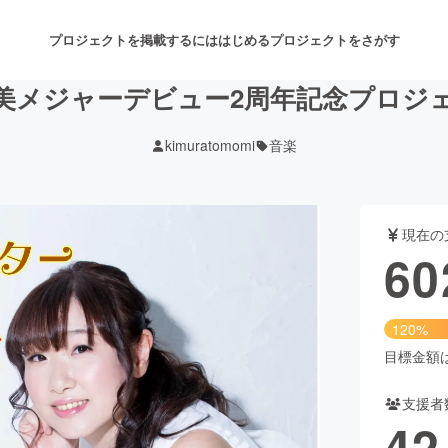
プロジェクトを掲載するには
はじめる
プロジェクトをさがす
美メジャーデビュー2周年記念プロジ
kimuratomomi
音楽
注目のリターン
注目の新着プロジェクト
募集終了が近いプロジェクト
も
現在の
音楽
舞台・パフォーマンス
60
ゲーム・サービス開発
フード・飲食店
120%
書籍・雑誌出版
アニメ・漫画
目標金額は5
支援者
チャレンジ
ビューティー・ヘルスケ
42