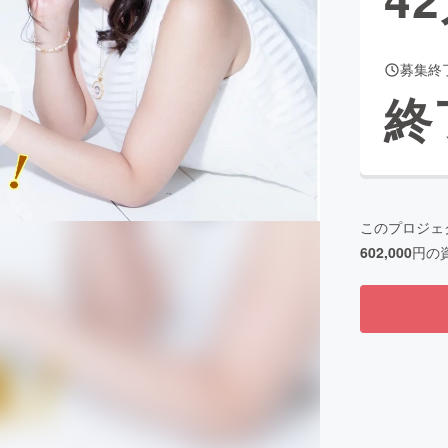
募集終
CAMPFIRE for Social Good
CAMPFIRE Creation
終
CAMPFIREふるさと納税
machi-ya
コミュニティ
このプロジェ
602,000
円の