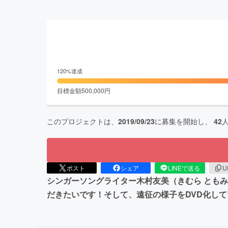
120
%達成
目標金額
500,000
円
このプロジェクトは、
2019/09/23
に募集を開始し、
42
ポスト
シェア
LINEで送る
U
シンガーソングライター木村友美（きむら とも
だきたいです！そして、遠征の様子をDVD化し