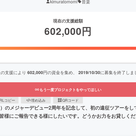
kimuratomomi
音楽
現在の支援総額
602,000
円
人の支援により
602,000
円の資金を集め、
2019/10/30
に募集を終了しま
もう一度プロジェクトをやってほしい
RLコピー
埋め込み
QRコード
み）のメジャーデビュー2周年を記念して、初の遠征ツアーをし
て皆様にご報告できる様にしたいです。どうかお力をお貸しく