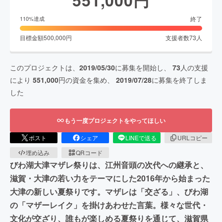
終了
110
%達成
目標金額
500,000
円
支援者数
73
人
このプロジェクトは、
2019/05/30
に募集を開始し、
73
人の支援
により
551,000
円の資金を集め、
2019/07/28
に募集を終了しま
した
もう一度プロジェクトをやってほしい
ポスト
シェア
LINEで送る
URLコピー
埋め込み
QRコード
びわ湖大津マザレ祭りは、江州音頭の次代への継承と、
滋賀・大津の若い力をテーマにした2016年から始まった
大津の新しい夏祭りです。マザレは「交ざる」、びわ湖
の「マザーレイク」を掛けあわせた言葉。様々な世代・
文化が交ざり、誰もが楽しめる夏祭りを通じて、滋賀県