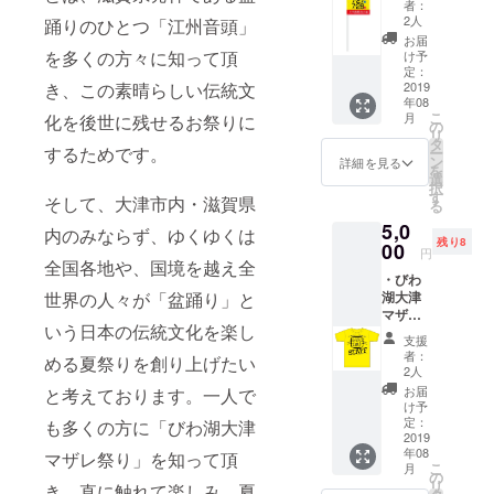
ます。
者：
が交ざり、
出演
2人
踊りのひとつ「江州音頭」
アー
大人から子
お届
ティス
を多くの方々に知って頂
け予
供までが楽
トサイ
定：
しめるプロ
ン入り
2019
き、この素晴らしい伝統文
年08
特製の
グラム構成
こ
月
化を後世に残せるお祭りに
ぼり旗
の
となってお
リ
（アー
タ
するためです。
ー
ります。ぜ
ティス
ン
詳細を見る
を
トは未
選
ひ皆様のご
択
定） ※
す
そして、大津市内・滋賀県
る
来場お待ち
のぼり
5,0
旗は開
しておりま
内のみならず、ゆくゆくは
残り8
催終了
00
円
す!
後の発
全国各地や、国境を越え全
・びわ
送にな
湖大津
世界の人々が「盆踊り」と
りま
マザレ
す。
いう日本の伝統文化を楽し
祭り
支援
2019
者：
める夏祭りを創り上げたい
出演
2人
アー
お届
と考えております。一人で
ティス
け予
トサイ
定：
も多くの方に「びわ湖大津
ン入り
2019
年08
特製ス
マザレ祭り」を知って頂
こ
月
タッフT
の
リ
き、直に触れて楽しみ、夏
シャツ