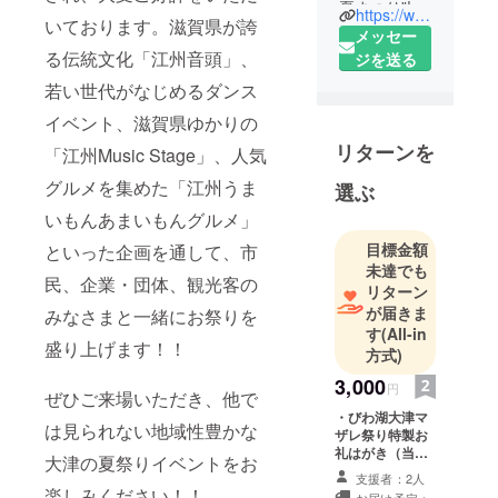
夏まつり”!
https://www.otsu-mazare-matsuri.com/
いております。滋賀県が誇
滋賀発祥
メッセー
「江州音
る伝統文化「江州音頭」、
ジを送る
頭」の次代
若い世代がなじめるダンス
への継承
イベント、滋賀県ゆかりの
と、大津か
リターンを
「江州Music Stage」、人気
らの新しい
江州文化を
グルメを集めた「江州うま
選ぶ
全国へ発信
いもんあまいもんグルメ」
しよう!
目標金額
といった企画を通して、市
びわ湖大津
未達でも
マザレ祭り
民、企業・団体、観光客の
リターン
は、江州音
が届きま
みなさまと一緒にお祭りを
頭の次代へ
す
(All-in
盛り上げます！！
の継承と、
方式)
滋賀・大津
3,000
円
ぜひご来場いただき、他で
の若い力を
・びわ湖大津マ
テーマにし
は見られない地域性豊かな
ザレ祭り特製お
た2016年か
礼はがき（当日
大津の夏祭りイベントをお
ら始まった
グルメチケット
支援者：2人
600円分の引換
楽しみください！！
大津の新し