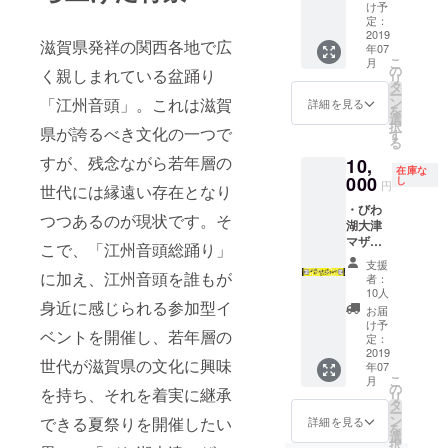
グルメ
け予
トサイ
チケッ
定：
ンが
ト600円
2019
滋賀県発祥の関西各地で広
入ったT
年07
分の引
シャツ
こ
月
換券付
の
く親しまれている盆踊り
をご用
リ
き） ・
タ
意させ
ー
びわこ
「江州音頭」。これは滋賀
ン
詳細を見る
て頂き
を
大津マ
選
たいと
択
県が誇るべき文化の一つで
ザレ祭
す
思いま
る
りロゴ
す。
すが、残念ながら若年層の
10,
入りタ
在庫な
オル引
000
し
円
世代には縁遠い存在となり
換券 ・
・びわ
フルー
つつあるのが現状です。そ
湖大津
レット
マザレ
9th
こで、「江州音頭総踊り」
祭り特
single
支援
製お礼
『Gosh
に加え、江州音頭を誰もが
者：
はがき
u Ondo
10人
身近に感じられる参加型イ
（当日
～輝く
お届
グルメ
未来へ
け予
ベントを開催し、若年層の
チケッ
～ / フル
定：
ト600円
2019
パっ!』
世代が滋賀県の文化に興味
年07
分の引
サイン
こ
月
換券付
色紙付
の
を持ち、それを着実に継承
リ
き） ・
き引換
タ
ー
びわこ
券 ※特
ン
できる夏祭りを開催したい
詳細を見る
を
大津マ
製お礼
選
択