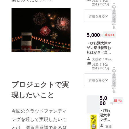
お届け予定：
券付き） ※開催
こ
2019年07月
い夏祭りで
の
日期間中に、特
リ
タ
製お礼はがきを
す。マザレ
ー
ン
会場受付までお
詳細を見る
を
は「交ざ
選
持ち下さい。受
択
る」、びわ
す
付担当の者が商
る
品をお渡し致し
湖の「マ
5,000
ます。 ※お祭り
円
残り64
ザーレイ
が中止の場合
・びわ湖大津マ
ク」を掛け
は、特製お礼は
ザレ祭り特製お
がきのみとなり
あわせた言
礼はがき（当日
ます。
葉。江州音
グルメチケット
支援者：36人
600円分の引換
頭総踊り、
お届け予定：
券付き） ・びわ
こ
2019年07月
若者向けの
の
こ大津マザレ祭
リ
タ
「江州盆ダ
りロゴ入りタオ
ー
ン
ル引換券 ※開催
詳細を見る
ンス」、本
を
プロジェクトで実
選
日期間中に、特
択
格的な音楽
す
製お礼はがきを
る
現したいこと
会場受付までお
ライブ「江
5,0
持ち下さい。受
州ミュー
残り3
00
付担当の者が商
円
ジックス
品をお渡し致し
今回のクラウドファンディ
・びわ
ます。 ※お祭り
テージ」な
湖大津
が中止の場合
ングを通して実現したいこ
ど、様々な
マザレ
は、特製お礼は
祭り
世代・文化
がきのみとなり
支援
とは、滋賀県発祥である盆
2019