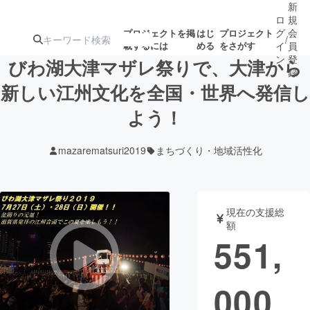
新
ロ
規
グ
会
プロジェクトを掲
はじ
プロジェクト
/
載するには
める
をさがす
イ
員
ン
登
びわ湖大津マザレ祭りで、大津から
録
新しい江州文化を全国・世界へ発信し
よう！
人気のプロ
注目のリ
注目の新着プロ
募集終了が近いプ
もうすぐ公開
ジェクト
ターン
ジェクト
ロジェクト
されます
mazarematsuri2019
まちづくり・地域活性化
アート・写真
音楽
現在の支援総
テクノロジー・ガジェット
ゲーム・サ
額
551,
映像・映画
書籍・雑誌
000
ビジネス・起業
チャレンジ