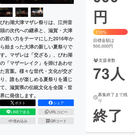
円
まちづくり・地域活性化
びわ湖大津マザレ祭りは、江州音
頭の次代への継承と、滋賀・大津
CAMPFIRE for Social Good
CAMPFIRE Creation
110%
の若い力をテーマにした2016年か
CAMPFIREふるさと納税
machi-ya
コミュニティ
目標金額は
500,000円
ら始まった大津の新しい夏祭りで
す。マザレは「交ざる」、びわ湖
支援者数
の「マザーレイク」を掛けあわせ
73
人
た言葉。様々な世代・文化が交ざ
り、誰もが楽しめる夏祭りを通じ
て、滋賀県の伝統文化を全国・世
募集終了まで残
界に発信します。
り
ポスト
シェア
終了
LINEで送る
URLコピー
埋め込み
QRコード