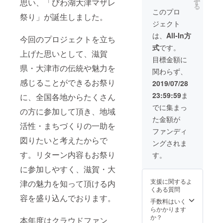
ザレ祭
思い、「びわ湖大津マザレ
はがき
す
る
りロゴ
が、リ
このプロ
祭り」が誕生しました。
入りタ
ターン
ジェクト
オル引
全商品
換券 ・
の引換
は、
All-In方
今回のプロジェクトを立ち
JABBE
券とな
式
です。
RLOOP
りま
上げた思いとして、滋賀
サイン
す。 ※
目標金額に
入り
開催日
県・大津市の伝統や魅力を
関わらず、
ＬＩＶ
期間中
Ｅ Ｄ
感じることができるお祭り
に、特
2019/07/28
ＶＤ
製お礼
23:59:59
ま
に、全国各地からたくさん
引換券
はがき
※特製お
を会場
でに集まっ
の方に参加して頂き、地域
礼はが
受付ま
た金額が
きが、
でお持
活性・まちづくりの一助を
リター
ち下さ
ファンディ
ン全商
い。受
図りたいと考えたからで
ングされま
品の引
付担当
換券と
の者が
す。リターン内容もお祭り
す。
なりま
商品を
に参加しやすく、滋賀・大
す。 ※
お渡し
開催日
致しま
支援に関するよ
津の魅力を知って頂ける内
期間中
す。 ※
くある質問
に、特
お祭り
容を盛り込んでおります。
製お礼
が中止
手数料はいく
はがき
の場合
らかかります
を会場
は、特
か？
本年度はクラウドファン