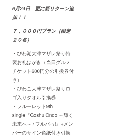
6月24日 更に新リターン追
加！！
７，０００円プラン（限定
２０名）
・びわ湖大津マザレ祭り特
製お礼はがき（当日グルメ
チケット600円分の引換券付
き）
・びわこ大津マザレ祭りロ
ゴ入りタオル引換券
・フルーレット9th
single『Goshu Ondo ～輝く
未来へ～ / フルパっ!』+メン
バーのサイン色紙付き引換