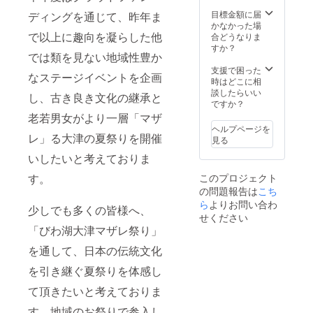
受付ま
製お礼
でお持
はが
目標金額に届
ディングを通じて、昨年ま
ち下さ
き、フ
かなかった場
い。受
で以上に趣向を凝らした他
ルー
合どうなりま
付担当
レット
すか？
では類を見ない地域性豊か
の者が
CD・サ
商品を
イン色
支援で困った
なステージイベントを企画
お渡し
紙をお
時はどこに相
致しま
送りさ
談したらいい
し、古き良き文化の継承と
す。 ※
せて頂
ですか？
お祭り
きま
老若男女がより一層「マザ
が中止
す。
ヘルプページを
の場合
レ」る大津の夏祭りを開催
見る
は、特
いしたいと考えておりま
製お礼
はがき
す。
このプロジェクト
のみと
の問題報告は
こち
なりま
す。
ら
よりお問い合わ
少しでも多くの皆様へ、
せください
「びわ湖大津マザレ祭り」
を通して、日本の伝統文化
を引き継ぐ夏祭りを体感し
て頂きたいと考えておりま
す。地域のお祭りで参入し