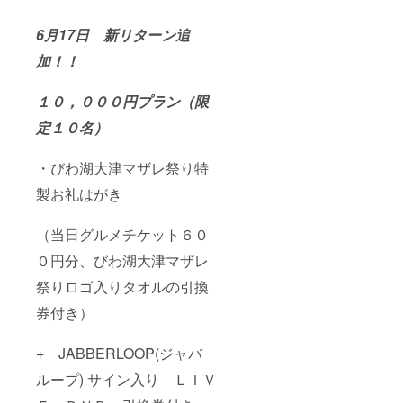
6月17日 新リターン追
加！！
１０，０００円プラン（限
定１０名）
・びわ湖大津マザレ祭り特
製お礼はがき
（当日グルメチケット６０
０円分、びわ湖大津マザレ
祭りロゴ入りタオルの引換
券付き）
+ JABBERLOOP(ジャバ
ループ) サイン入り ＬＩＶ