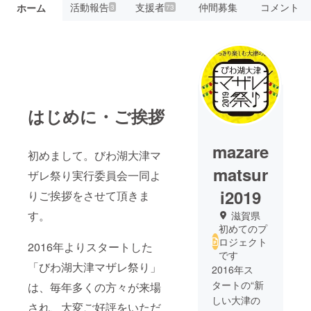
活動報告
支援者
仲間募集
コメント
ホーム
3
73
はじめに・ご挨拶
mazare
初めまして。びわ湖大津マ
matsur
ザレ祭り実行委員会一同よ
i2019
りご挨拶をさせて頂きま
す。
滋賀県
初めてのプ
ロジェクト
2016年よりスタートした
です
「びわ湖大津マザレ祭り」
2016年ス
タートの“新
は、毎年多くの方々が来場
しい大津の
され、大変ご好評をいただ