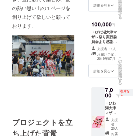
タ
ー
（アー
ン
詳細を見る
を
の熱い思い出の１ページを
ティス
選
択
ト未
す
創り上げて欲しいと願って
る
定） 開
100,000
催両日
円
おります。
に出演
・びわ湖大津マ
される
ザレ祭り実行委
アー
員会より感謝状
ティス
※びわ湖大津マザ
トのサ
支援者：1人
レ祭りの主旨
イン入
お届け予定：
や、江州音頭の
り特製
こ
2019年07月
の
伝承にご理解を
スタッ
リ
タ
頂ける方から応
フTシャ
ー
ン
援タイプとなり
詳細を見る
ツにな
を
選
ます。
りま
択
す
す。 サ
る
インを
7,0
頂ける
在庫な
00
し
円
アー
ティス
・びわ
トは現
湖大津
在交渉
マザレ
中です
祭り特
プロジェクトを立
支援
が、多
製お礼
者：
くの
はがき
20人
アー
ち上げた背景
（当日
お届
ティス