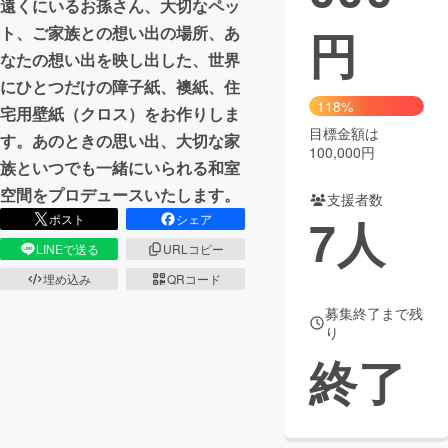
遠くにいるお孫さん、大切なペッ
円
ト、ご家族との想い出の場所、あ
まちづくり・地域活性化
なたの想い出を映し出した、世界
にひとつだけの障子紙、襖紙、住
CAMPFIRE for Social Good
CAMPFIRE Creation
118%
宅用壁紙（クロス）をお作りしま
CAMPFIREふるさと納税
machi-ya
コミュニティ
目標金額は
す。あのときの思い出、大切な家
100,000円
族といつでも一緒にいられる和室
空間をプロデュースいたします。
支援者数
7
人
ポスト
シェア
LINEで送る
URLコピー
埋め込み
QRコード
募集終了まで残
り
終了