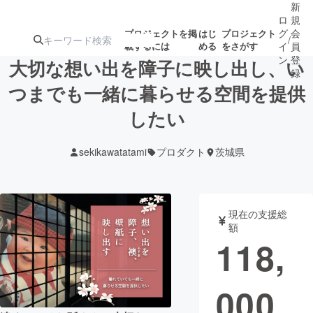
新
ロ
規
グ
会
プロジェクトを掲
はじ
プロジェクト
/
載するには
める
をさがす
イ
員
ン
登
大切な想い出を障子に映し出し、い
録
つまでも一緒に暮らせる空間を提供
したい
人気のプロ
注目のリ
注目の新着プロ
募集終了が近いプ
もうすぐ公開
ジェクト
ターン
ジェクト
ロジェクト
されます
sekikawatatami
プロダクト
茨城県
アート・写真
音楽
現在の支援総
テクノロジー・ガジェット
ゲーム・サ
額
118,
映像・映画
書籍・雑誌
000
ビジネス・起業
チャレンジ