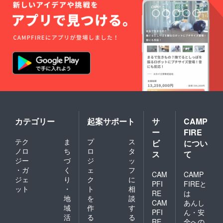
カテゴリー
起案サポート
サ
CAMP
ー
FIRE
テク
ま
プ
ス
ビ
につい
ノロ
ち
ロ
タ
ス
て
ジー
づ
ジ
ッ
・ガ
く
ェ
フ
CAM
CAMP
ジェ
り
ク
に
PFI
FIREと
ット
・
ト
相
RE
は
地
を
談
CAM
あんし
域
作
す
PFI
ん・安
活
る
る
RE
全への