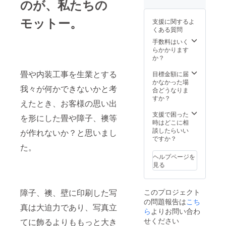
のが、私たちの
に適し
をいた
ていま
しま
モットー。
支援に関するよ
せん。
す。
くある質問
（茨城
県外の
手数料はいく
場合
らかかります
は、壁
か？
紙を宅
配便に
畳や内装工事を生業とする
目標金額に届
てお届
かなかった場
我々が何かできないかと考
けいた
合どうなりま
しま
すか？
えたとき、お客様の思い出
す。）
支援で困った
を形にした畳や障子、襖等
時はどこに相
談したらいい
が作れないか？と思いまし
ですか？
た。
ヘルプページを
見る
障子、襖、壁に印刷した写
このプロジェクト
の問題報告は
こち
真は大迫力であり、写真立
ら
よりお問い合わ
せください
てに飾るよりももっと大き