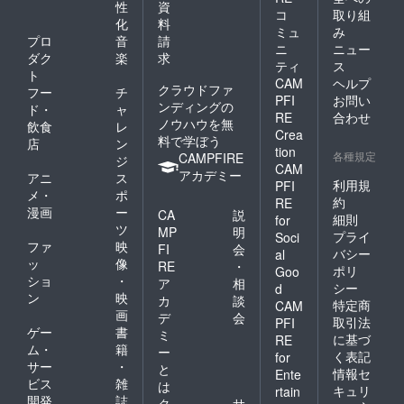
性
資
コ
取り組
化
料
ミュ
み
プロ
音
請
ニ
ニュー
ダク
楽
求
ティ
ス
ト
CAM
ヘルプ
クラウドファ
フー
チ
PFI
お問い
ンディングの
ド・
ャ
RE
合わせ
ノウハウを無
飲食
レ
Crea
料で学ぼう
店
ン
tion
各種規定
CAMPFIRE
ジ
CAM
アカデミー
アニ
ス
利用規
PFI
メ・
ポ
約
RE
漫画
ー
CA
説
細則
for
ツ
MP
明
プライ
Soci
ファ
映
FI
会
バシー
al
ッ
像
RE
・
ポリ
Goo
ショ
・
ア
相
シー
d
ン
映
カ
談
特定商
CAM
画
デ
会
取引法
PFI
ゲー
書
ミ
に基づ
RE
ム・
籍
ー
く表記
for
サー
・
と
情報セ
Ente
ビス
雑
は
キュリ
rtain
開発
誌
ク
サ