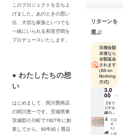
このプロジェクトを立ち上
ます。常に
新しいコ
げました。あのときの思い
ト・モノに
リターンを
出、大切な家族といつでも
挑戦し続け
一緒にいられる和室空間を
選ぶ
ます！
プロデュースいたします。
目標金額
未達なら
全額返金
されます
(All-or-
● わたしたちの想
Nothing
方式)
い
3,0
00
円
はじめまして、関川畳商店
【オリ
ジナル
の関川恵一です。茨城県東
縁のミ
ニ畳】
茨城郡小川町で1927年に創
支援
お返し
者：
品説明
業してから、92年続く畳店
6人
写真や
お届