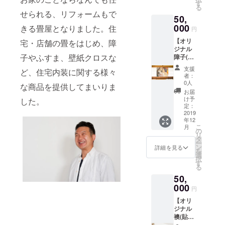
ルデザ
いただ
す
る
インの
けま
せられる、リフォームもで
50,
縁を印
す。 大
刷、ミ
000
きさは
きる畳屋となりました。住
円
ニ畳を
約
【オリ
宅・店舗の畳をはじめ、障
作成い
30cm×
ジナル
たしま
20cmで
子やふすま、壁紙クロスな
障子(貼
す。 ミ
す。 配
り替
ニ畳は
送につ
支援
ど、住宅内装に関する様々
え)】 お
花瓶や
いて 宅
者：
返し品
人形の
配便で
0人
な商品を提供してまいりま
説明 写
下に敷
日本全
お届
真やイ
いた
国にお
け予
した。
ラスト
り、画
定：
届けい
などの
2019
鋲を刺
たしま
年12
データ
して
す。送
こ
月
をお預
メッ
の
料は弊
リ
かり
セージ
タ
社負担
ー
し、オ
ボード
ン
いたし
詳細を見る
を
リジナ
として
選
ます。
択
ルデザ
お使い
す
る
インの
いただ
50,
障子紙
けま
を印
000
す。 大
円
刷、貼
きさは
【オリ
り替え
約
ジナル
いたし
30cm×
襖(貼り
ます。
20cmで
替え)】