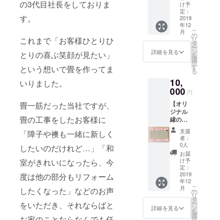
イラス
の3代目社長をしておりま
け予
トなど
定：
す。
のデー
2019
年12
タをお
こ
月
預かり
の
これまで「お客様ひとりひ
リ
し、オ
タ
ー
リジナ
ン
詳細を見る
とりの喜ぶ笑顔が見たい」
を
ルデザ
選
択
インの
す
という想いで畳を作ってま
る
縁を印
10,
刷、ミ
いりました。
ニ畳を
000
円
作成い
【オリ
畳一筋だった当社ですが、
たしま
ジナル
す。 ミ
畳の工事をしたお客様に
縁のミ
ニ畳は
ニ畳×10
花瓶や
支援
「障子や襖も一緒に新しく
個】 お
人形の
者：
返し品
下に敷
0人
したいのだけれど…」「和
説明 写
いた
お届
真やイ
り、画
け予
室がきれいになったら、今
ラスト
鋲を刺
定：
などの
2019
度は他の部分もリフォーム
して
年12
データ
メッ
こ
月
したくなった」などのお声
をお預
セージ
の
リ
かり
ボード
タ
ー
をいただき、それならばと
し、オ
として
ン
詳細を見る
を
リジナ
お使い
選
お家のことならなんでも任
択