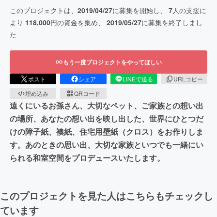
このプロジェクトは、
2019/04/27
に募集を開始し、
7
人の支援に
より
118,000
円の資金を集め、
2019/05/27
に募集を終了しまし
た
もう一度プロジェクトをやってほしい
ポスト
シェア
LINEで送る
URLコピー
埋め込み
QRコード
遠くにいるお孫さん、大切なペット、ご家族との想い出
の場所、あなたの想い出を映し出した、世界にひとつだ
けの障子紙、襖紙、住宅用壁紙（クロス）をお作りしま
す。あのときの思い出、大切な家族といつでも一緒にい
られる和室空間をプロデュースいたします。
このプロジェクトを見た人はこちらもチェックし
ています