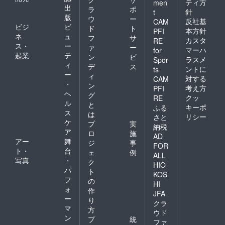
ティ方
men
出
ラ
ポ
針
t
版
ウ
ー
反社基
CAM
ビジ
ビ
ド
ト
本方針
PFI
ネ
ュ
フ
サ
カスタ
RE
ス・
ー
ァ
ー
マーハ
for
起業
テ
ン
ビ
ラスメ
Spor
ィ
デ
ス
ントに
ts
ー
ィ
対する
CAM
・
ン
考え方
PFI
ヘ
グ
クッ
RE
ル
と
キーポ
ふる
ス
は
リシー
さと
ケ
プ
実
納税
ア
ロ
施
AD
アー
舞
ジ
事
FOR
ト・
台
ェ
例
ALL
写真
・
ク
HIO
パ
ト
KOS
フ
の
HI
ォ
作
JFA
ー
り
クラ
マ
方
ウド
ン
プ
統
ファ