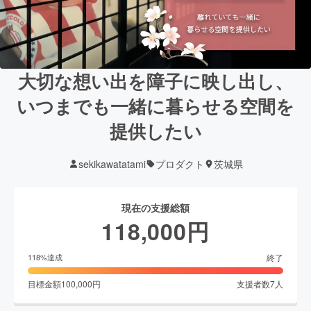
大切な想い出を障子に映し出し、
いつまでも一緒に暮らせる空間を
提供したい
sekikawatatami
プロダクト
茨城県
現在の支援総額
118,000
円
終了
118
%達成
目標金額
100,000
円
支援者数
7
人