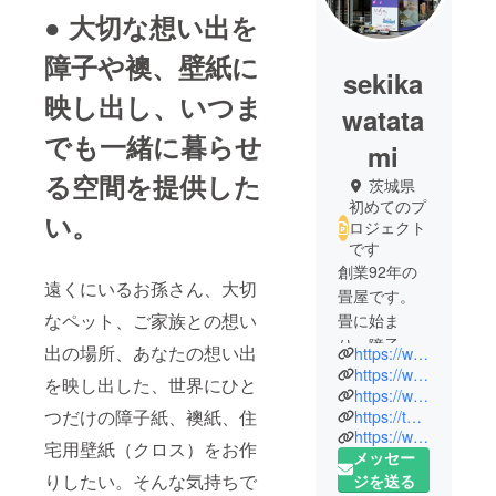
● 大切な想い出を
障子や襖、壁紙に
sekika
映し出し、いつま
watata
でも一緒に暮らせ
mi
る空間を提供した
茨城県
初めてのプ
い。
ロジェクト
です
創業92年の
遠くにいるお孫さん、大切
畳屋です。
なペット、ご家族との想い
畳に始ま
り、障子、
出の場所、あなたの想い出
https://www.tatamiya.info/
襖、網戸の
https://www.1-reform.com/
を映し出した、世界にひと
張り替えを
https://www.facebook.com/tataminosekikawa/
つだけの障子紙、襖紙、住
https://twitter.com/sekikawa_tatami
手掛け、お
https://www.instagram.com/tatami_sekikawa/
家のリ
宅用壁紙（クロス）をお作
メッセー
フォームも
りしたい。そんな気持ちで
ジを送る
行っており