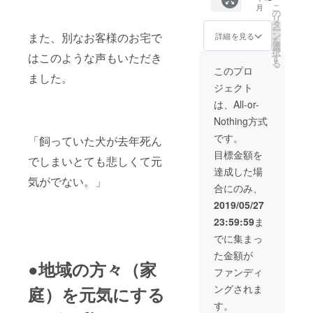
は、障
こ
月
りま
データ
子紙を
の
リ
す。 配
をお預
宅配便
タ
ー
送につ
かり
にてお
ン
また、別なお客様のお宅で
詳細を見る
を
いて 茨
し、オ
届けい
選
択
城県内
リジナ
はこのような声もいただき
たしま
す
る
限定
ルデザ
す。）
このプロ
ました。
で、襖
インの
ジェクト
の引き
壁紙を
上げ、
印刷、
は、All-or-
貼り替
貼り替
Nothing方式
え、ご
えいた
納品を
しま
です。
「飼っていた犬が去年死ん
いたし
す。 貼
目標金額を
ます。
り替え
でしまいとても悲しくて元
（茨城
範囲は6
達成した場
県外の
帖壁(天
気がでない。」
合にのみ、
場合
井は除
は、襖
く)とな
2019/05/27
紙を宅
りま
23:59:59
ま
配便に
す。 配
てお届
送につ
でに集まっ
けいた
いて 茨
た金額が
しま
城県内
●地域の方々（家
す。）
限定
ファンディ
※段ボー
で、壁
ングされま
庭）を元気にする
ル製の
紙(クロ
襖は貼
ス)の貼
す。
り替え
り替え