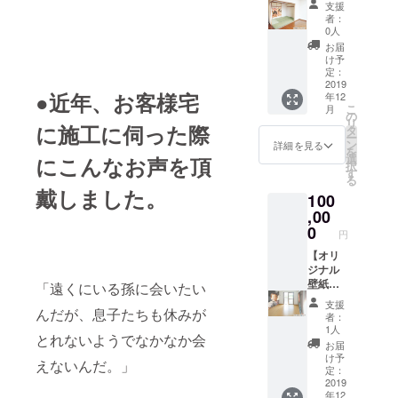
障子2枚
す。
支援
お返し
への施
※10個
者：
品説明
工、高
別々の
0人
写真や
さ
写真で
お届
イラス
180cm
も、同
け予
トなど
×幅
定：
じ写真
のデー
2019
90cm以
でもか
●近年、お客様宅
年12
タをお
内の紙
まいま
こ
月
預かり
への印
の
せん。
リ
に施工に伺った際
し、オ
刷にな
タ
配送に
ー
リジナ
りま
ン
ついて
詳細を見る
を
ルデザ
す。 配
選
にこんなお声を頂
宅配便
択
インの
送につ
す
で日本
る
襖(ふす
いて 茨
全国に
戴しました。
100
ま)紙を
城県内
お届け
印刷、
,00
限定
いたし
貼り替
で、障
0
ます。
円
えいた
子の引
送料は
しま
【オリ
き上
弊社負
す。 襖
ジナル
げ、貼
担いた
2枚への
壁紙ク
り替
「遠くにいる孫に会いたい
しま
施工、
ロス(貼
え、ご
す。
支援
んだが、息子たちも休みが
高さ
り替
納品を
者：
180cm
え)】 お
いたし
1人
とれないようでなかなか会
×幅
返し品
ます。
お届
90cm以
説明 写
（茨城
け予
えないんだ。」
内の紙
真やイ
県外の
定：
への印
ラスト
2019
場合
年12
刷にな
などの