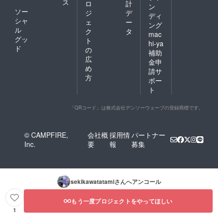
ス
ロ
計
ン
ソー
ジ
デ
ディ
シャ
ェ
ー
ング
ル
ク
タ
mac
グッ
ト
hi-ya
ド
の
補助
広
金申
め
請サ
方
ポー
ト
「QRコード」は株式会社デンソーウェーブの登録商標です。
© CAMPFIRE,
会社概
採用情
パートナー
Inc.
要
報
募集
sekikawatatami
さんへアンコール
もう一度プロジェクトをやってほしい
1