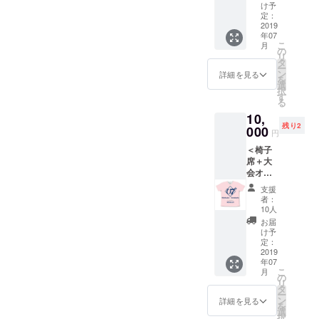
い方限
け予
ださ
定 当日
定：
い。 ※T
会場に
2019
シャツ
年07
は来ら
は当日
こ
月
れない
の
会場に
リ
けど、
タ
てお渡
ー
サポー
ン
詳細を見る
ししま
を
トして
選
すの
択
下さる
す
で、大
る
方。 大
会開始
10,
会オリ
前まで
残り2
ジナルT
000
円
にリン
シャツ
グ横に
＜椅子
１枚を
あるテ
席＋大
ご自宅
ント下
会オリ
へお送
へお越
ジナルT
り致し
支援
しくだ
シャツ
ます。
者：
さい。
１枚＞※
発送は
10人
当日来
７月中
お届
られる
を予定
け予
方限定
してお
定：
会場は
2019
りま
年07
通常席
す。 ※T
こ
月
が設置
シャツ
の
リ
されて
のサイ
タ
ー
おりま
ズはS /
ン
詳細を見る
を
せん。
M / L /
選
択