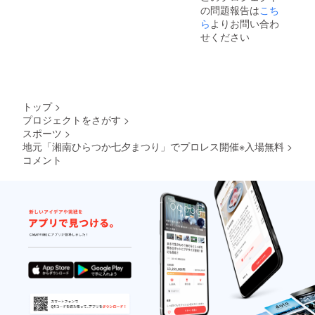
の問題報告は
こち
選びく
ださ
ら
よりお問い合わ
い。
せください
トップ
>
プロジェクトをさがす
>
スポーツ
>
地元「湘南ひらつか七夕まつり」でプロレス開催※入場無料
>
コメント