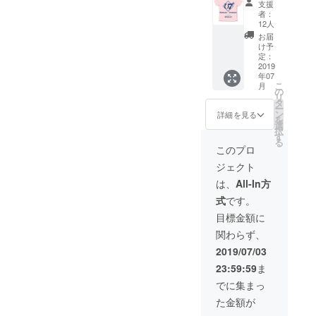
り致し
のサイ
支援
伝わさ
ます。
ズはS /
者：
れる権
発送は
M / L /
12人
利＋大
７月中
XL/XXL
お届
会オリ
を予定
よりお
け予
ジナルT
してお
定：
選びく
シャツ
2019
りま
ださ
年07
１枚＞※
す。 ※T
い。 ※T
こ
月
当日来
シャツ
の
シャツ
リ
られる
のサイ
タ
は当日
ー
方限定
ズはS /
ン
会場に
詳細を見る
を
お金を
M / L /
選
てお渡
択
払って
XL/XXL
す
ししま
る
いるの
よりお
すの
このプロ
に働か
選びく
で、大
ジェクト
される
ださ
会開始
という
い。
前まで
は、
All-In方
不条理
にリン
式
です。
な権
グ横に
利。 で
あるテ
目標金額に
も選手
ント下
関わらず、
と一緒
へお越
に汗を
しくだ
2019/07/03
流し夏
さい。
23:59:59
ま
の思い
出にな
でに集まっ
るで
た金額が
しょ
う？い