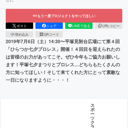
もう一度プロジェクトをやってほしい
ポスト
シェア
LINEで送る
URLコピー
埋め込み
QRコード
2019年7月6日（土）14:30〜平塚見附台広場にて第４回
「ひらつか七夕プロレス」開催！４回目を迎えられたの
は皆様のお力があってこそ。ぜひ今年もご協力お願いし
ます！平塚七夕まつりとプロレス…どちらもたくさんの
方に知ってほしい！そして来てくれた方にとって素敵な
一日になりますように・・・！
ス
ポ
ー
ツ
ク
ラ