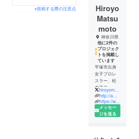
Hiroyo
※投稿する際の注意点
Matsu
moto
神奈川県
他に2件の
プロジェク
トを掲載し
ています
平塚市出身
女子プロレ
スラー、松
本浩代。
hiroyomatsumoto
http://ameblo.jp/hiroyo-hakai-no1/
ニックネー
https://www.hiroyomatsumoto.com
メッセー
ムは「破壊
ジを送る
する女」。
得意技は
「東海道落
とし」