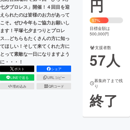
円
七夕プロレス」開催！４回目を迎
まちづくり・地域活性化
えられたのは皆様のお力があって
57%
こそ。ぜひ今年もご協力お願いし
目標金額は
CAMPFIRE for Social Good
CAMPFIRE Creation
ます！平塚七夕まつりとプロレ
500,000円
CAMPFIREふるさと納税
machi-ya
コミュニティ
ス…どちらもたくさんの方に知っ
てほしい！そして来てくれた方に
支援者数
57
人
とって素敵な一日になりますよう
に・・・！
ポスト
シェア
LINEで送る
URLコピー
募集終了まで残
り
埋め込み
QRコード
終了