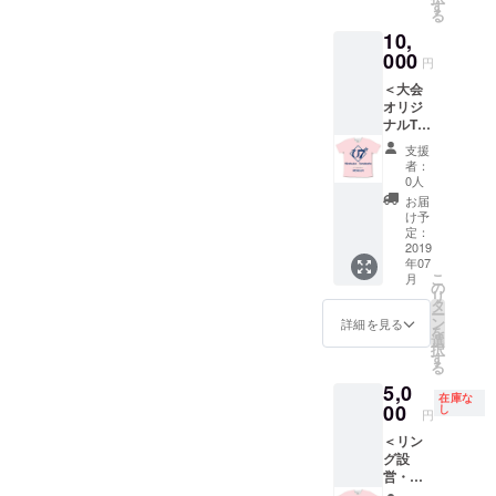
場所取
XL/XXL
す
る
りの
よりお
10,
為、早
選びく
く来る
000
ださ
円
必要も
い。
＜大会
なくリ
オリジ
ングサ
ナルT
イドの
シャツ
座席に
支援
２枚＞※
て観戦
者：
当日来
してい
0人
られな
ただき
お届
い方限
ます。
け予
定 当日
また、
定：
会場に
2019
選手・
年07
は来ら
スタッ
こ
月
れない
フと同
の
リ
けど、
じ大会
タ
ー
サポー
オリジ
ン
詳細を見る
を
トして
ナルT
選
択
下さる
シャツ
す
る
方。 大
も１枚
5,0
会オリ
提供。
在庫な
ジナルT
00
※場所指
し
円
シャツ
定はで
＜リン
２枚を
きませ
グ設
ご自宅
ん。 ※T
営・撤
へお送
シャツ
去を手