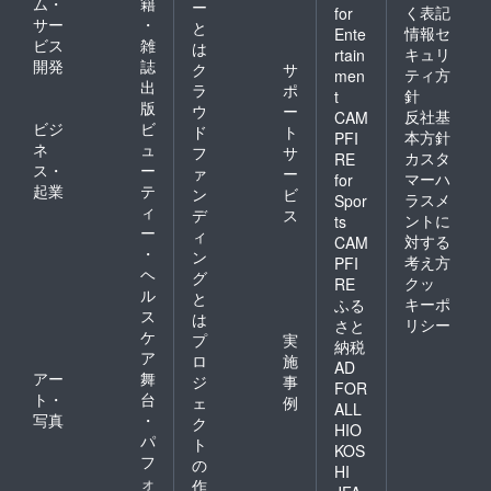
ム・
籍
ー
く表記
for
サー
・
と
情報セ
Ente
ビス
雑
は
キュリ
rtain
開発
誌
ク
サ
ティ方
men
出
ラ
ポ
針
t
版
ウ
ー
反社基
CAM
ビジ
ビ
ド
ト
本方針
PFI
ネ
ュ
フ
サ
カスタ
RE
ス・
ー
ァ
ー
マーハ
for
起業
テ
ン
ビ
ラスメ
Spor
ィ
デ
ス
ントに
ts
ー
ィ
対する
CAM
・
ン
考え方
PFI
ヘ
グ
クッ
RE
ル
と
キーポ
ふる
ス
は
リシー
さと
ケ
プ
実
納税
ア
ロ
施
AD
アー
舞
ジ
事
FOR
ト・
台
ェ
例
ALL
写真
・
ク
HIO
パ
ト
KOS
フ
の
HI
ォ
作