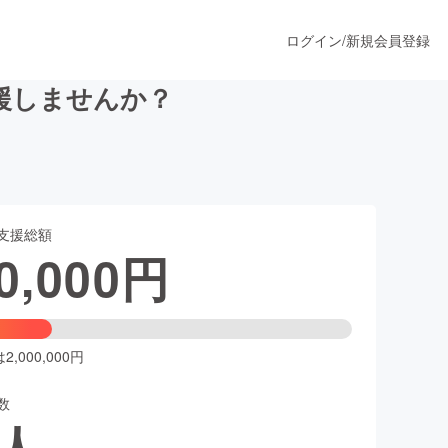
ログイン
/
新規会員登録
援しませんか？
うすぐ公開されます
支援総額
プロダクト
0,000
円
ファッション
スポーツ
,000,000円
数
ア
ソーシャルグッド
人