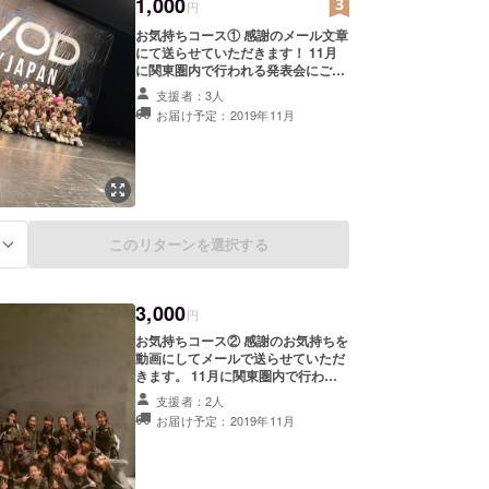
1,000
円
お気持ちコース① 感謝のメール文章
にて送らせていただきます！ 11月
に関東圏内で行われる発表会にご招
待させていただきます。
支援者：3人
お届け予定：2019年11月
このリターンを選択する
る
3,000
円
お気持ちコース② 感謝のお気持ちを
動画にしてメールで送らせていただ
きます。 11月に関東圏内で行われ
る発表会にご招待させていただきま
支援者：2人
す！
お届け予定：2019年11月