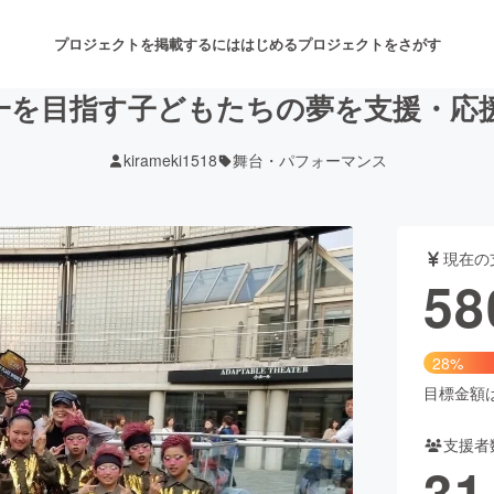
プロジェクトを掲載するには
はじめる
プロジェクトをさがす
一を目指す子どもたちの夢を支援・応
kirameki1518
舞台・パフォーマンス
注目のリターン
注目の新着プロジェクト
募集終了が近いプロジェクト
も
現在の
音楽
舞台・パフォーマンス
58
ゲーム・サービス開発
フード・飲食店
28%
書籍・雑誌出版
アニメ・漫画
目標金額は2
支援者
チャレンジ
ビューティー・ヘルスケ
31