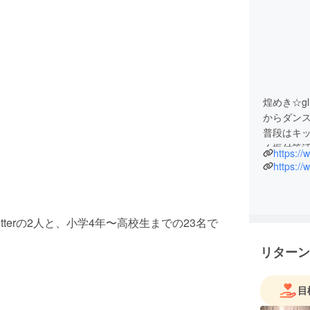
煌めき☆g
からダンス
普段はキ
く振付等
https://
よろしく
https://
terの2人と、小学4年〜高校生までの23名で
リターン
目