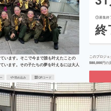
募集終
CAMPFIRE for Social Good
CAMPFIRE Creation
終
CAMPFIREふるさと納税
machi-ya
コミュニティ
このプロジェ
えています。そこで今まで誰も叶えたことの
580,000
円の
しています。その子たちの夢を叶えるには大人
ピー
埋め込み
QRコード