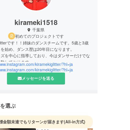
kirameki1518
千葉県
初めてのプロジェクトです
litterです！！姉妹のダンスチームです。5歳と3歳
を始め、ダンス歴は20年目になります。
ッズを中心に指導しており、今はダンサーだけでな
活動しております。
www.instagram.com/kiramekiglitter/?hl=ja
お願いします！
www.instagram.com/kiramekiglitter/?hl=ja
メッセージを送る
を選ぶ
標金額未達でもリターンが届きます
(All-in方式)