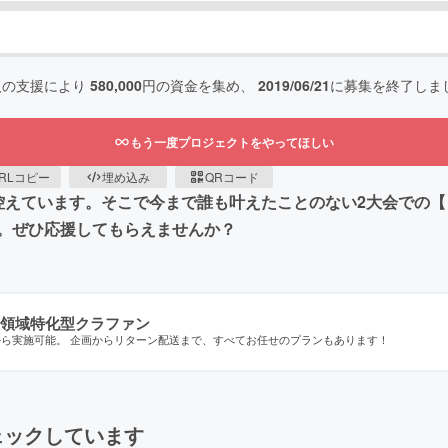
人の支援により
580,000
円の資金を集め、
2019/06/21
に募集を終了しま
もう一度プロジェクトをやってほしい
RLコピー
埋め込み
QRコード
控えています。そこで今まで誰も叶えたことのない2大会での
。ぜひ応援してもらえませんか？
領域特化型クラファン
から実施可能。 企画からリターン配送まで、すべてお任せのプランもあります！
ェックしています