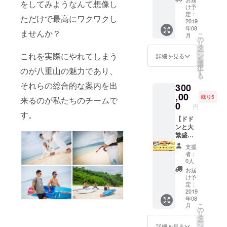
をしてみようなんて想像し
先様間
式サイ
とがで
欄にご
け予
で使い
ト」、
きま
定：
希望の
ただけで最高にワクワクし
まわし
「道
2019
す。ご
お名前
年08
て頂く
場」、
利用の
をご記
ませんか？
こ
月
ことが
「船」
際にお
の
入くだ
リ
できま
に
問い合
タ
さい。
ー
す。 ・
SILVER
これを実際にやれてしまう
わせく
ン
記入の
詳細を見る
を
オリジ
スポン
ださ
選
ない場
択
のが八重山の魅力であり、
ナルス
サーと
い。 ・
す
合は
る
テッ
してお
オリジ
CAMPF
それらの総合的な案内を出
300
カー 5
名前 or
ナルス
IREの
枚 ・マ
ロゴを
,00
テッ
ユー
残り5
来るのが私たちのチームで
リンツ
掲載
カー 5
0
ザー名
円
アー割
（サイ
枚 ・マ
を掲載
す。
引券3枚
ズ：
【ドド
リンツ
させて
・「公
中） ・
ンと大
アー割
いただ
式サイ
柔術ス
繁盛！
引券2枚
きま
ト」＆
タジオ1
GOLD
・「公
す。
支援
「道
年間フ
スポン
式サイ
者：
場」に
リーパ
サープ
ト」＆
0人
スポン
ス（3名
ラン】
「道
お届
サーと
様分）
・「公
場」に
け予
してお
※初回利
式サイ
スポン
定：
名前 or
用時か
ト」
2019
サーと
年08
ロゴを
ら1年
、「道
してお
こ
月
掲載 ※
間、柔
場」、
名前を
の
リ
ご支援
術など
「船」
掲載 ※
タ
ー
時、必
の各ク
に
ご支援
ン
詳細を見る