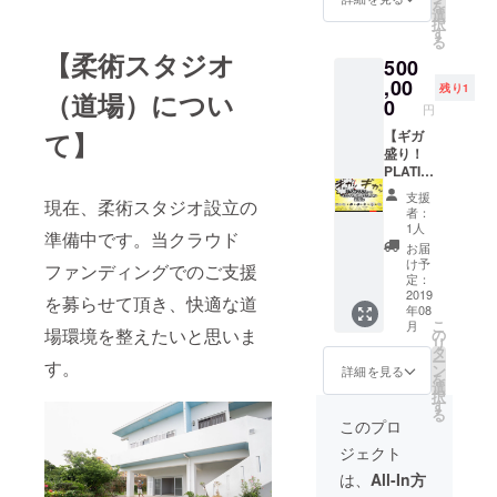
を
ず備考
ラスに3
GOLD
時、必
選
択
欄にご
名様が
スポン
ず備考
す
る
希望の
出放題
サーと
欄にご
【柔術スタジオ
500
お名前
です。
してお
希望の
をご記
※フリー
名前 or
,00
お名前
残り1
（道場）につい
入くだ
パスは
ロゴ掲
をご記
0
円
さい。
ご友人
載（サ
入くだ
て】
記入の
などに
イズ：
【ギガ
さい。
ない場
譲渡・
大） ・
盛り！
記入の
合は
貸与し
柔術ス
PLATIN
ない場
CAMPF
て頂い
タジオ2
UMコー
合は
支援
現在、柔術スタジオ設立の
IREの
てOKで
年間フ
ス 〜柔
CAMPF
者：
ユー
す！ ・
リーパ
術ベー
IREの
1人
準備中です。当クラウド
ザー名
10/26（
ス（3名
スキャ
ユー
お届
を掲載
土）開
様分）
ンプ大
ザー名
け予
ファンディングでのご支援
させて
催のレ
満喫
を掲載
定：
いただ
セプ
※2021
コー
2019
させて
を募らせて頂き、快適な道
年08
きま
ション
年7月末
ス〜】
いただ
こ
月
す。ロ
パー
まで柔
・「公
場環境を整えたいと思いま
きま
の
リ
ゴを掲
ティに
術など
式サイ
す。
タ
ー
す。
載され
ご招待
各クラ
ト」
ン
詳細を見る
を
る場合
※交
スに3名
、「道
選
択
は、ロ
通・宿
様が出
場」、
す
る
ゴデー
泊費は
放題で
「船」
このプロ
タを
別途ご
す。
に
ジェクト
メール
負担く
※ご友人
PLATIN
でお送
ださ
などに
UMスポ
は、
All-In方
りくだ
い。 ・
譲渡・
ンサー