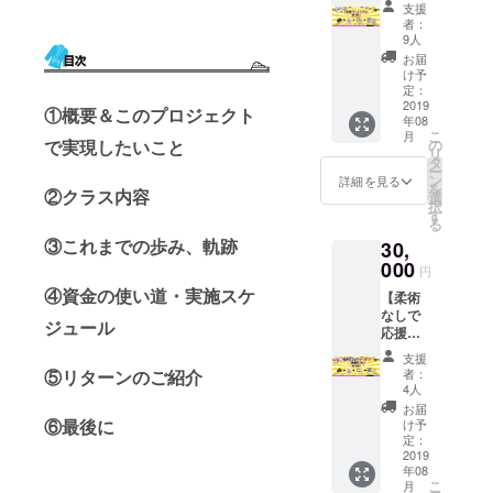
年間フ
カヤッ
カー ・
さい。
支援
リーパ
ク、夜
マリン
記入の
者：
スプラ
のジャ
ツアー
9人
ない場
ン】 ・
ングル
割引券
合は
お届
柔術ス
生き物
・公式
け予
CAMPF
タジオ1
見学、
定：
サイト
IREの
年間フ
2019
星空ツ
にスポ
ユー
①概要＆このプロジェクト
年08
リーパ
アーの
ンサー
ザー名
こ
月
ス ※
いずれ
の
で実現したいこと
として
を掲載
リ
初回利
かで利
タ
お名前
させて
ー
用時か
用可能
ン
掲載 ※
詳細を見る
いただ
を
ら1年
②クラス内容
です。
選
ご支援
きま
択
間、柔
・オリ
す
時、必
す。
る
術など
ジナル
ず備考
③これまでの歩み、軌跡
30,
の各ク
ステッ
欄にご
ラスに
000
カー ・
希望の
円
出放題
マリン
お名前
④資金の使い道・実施スケ
【柔術
※友人
ツアー
をご記
なしで
などに
割引券
入くだ
ジュール
応援！
譲渡・
・公式
さい。
船まる
貸与し
サイト
記入の
支援
ごと
て頂い
にスポ
ない場
者：
⑤リターンのご紹介
チャー
てOKで
ンサー
4人
合は
ター、
す！ ・
として
CAMPF
お届
海満喫
オリジ
⑥最後に
お名前
け予
IREの
プラ
ナルス
定：
掲載
ユー
ン】 ・
2019
テッ
※ご支援
ザー名
年08
船まる
カー ・
時、必
を掲載
こ
月
ごと半