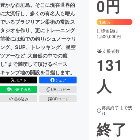
0
円
豊かな石垣島。そこに現在世界的
まちづくり・地域活性化
に大流行し、多くの有名人も嗜ん
でいるブラジリアン柔術の常設ス
168%
タジオを作り、更にトレーニング
目標金額は
CAMPFIRE for Social Good
CAMPFIRE Creation
1,500,000円
前後には船での釣り/シュノーケリ
CAMPFIREふるさと納税
machi-ya
コミュニティ
ング、SUP、トレッキング、星空
支援者数
ツアーなど”大自然の中での癒
131
し”まで満喫して頂けるベース
キャンプ地の開設を目指します。
人
ポスト
シェア
LINEで送る
URLコピー
埋め込み
QRコード
募集終了まで残
り
終了