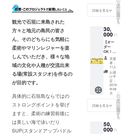
マリン
の
ず備考
させて
リ
日
ツアー
タ
欄にご
いただ
ー
チャー
割引券2
ン
希望の
詳細を見る
きま
を
ター＆
枚 ・
選
お名前
す。
択
マリン
「公式
す
をご記
観光で石垣に来島された
る
ツアー
サイ
入くだ
30,
券 ※
ト」＆
さい。
方々と地元の島民の皆さ
船をま
000
「道
記入の
円
るごと
ん、そのどちらにも気軽に
場」に
ない場
【オー
貸し切
スポン
合は
ダー
柔術やマリンレジャーを楽
り、半
サーと
CAMPF
OK！プ
日（約
してお
IREの
しんでいただき、様々な地
ライ
４時
名前を
ユー
支援
ベート
間）の
掲載 ※
ザー名
者：
域の文化や人種が交流出来
レッス
自由な
ご支援
11人
を掲載
ンプラ
マリン
時、必
させて
お届
る場(常設スタジオ)を作る
の
ン】 渡
ツアー
ず備考
け予
いただ
辺直由
＆アク
定：
欄にご
が
目的です。
きま
による
2019
ティビ
希望の
す。
年08
柔術プ
ティ
お名前
こ
月
ライ
具体的に石垣島ならではの
（釣
の
をご記
リ
ベート
り、
タ
入くだ
ー
ストロングポイントを挙げ
レッス
SAP、
ン
さい。
詳細を見る
を
ン（60
シュ
選
記入の
択
ますと、柔術の練習前後に
分）券
ノーケ
す
ない場
る
×7枚
リン
合は
は美しい海で泳いだり
50,
※ご希望
グ、星
CAMPF
に応じ
000
空ツ
IREの
SUP(スタンドアップパドル
円
てレッ
アー