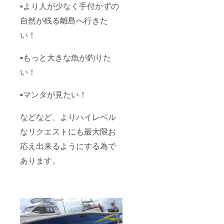
▪より人が少なく手付かずの
さい。
をご記
※お取引
入くだ
自然が残る離島へ行きた
先様、
さい。
パート
記入の
い！
ナー様
ない場
などへ
合は
の贈り
CAMPF
▪もっと大きな魚が釣りた
ものに
IREの
も最適
ユー
い！
です！
ザー名
を掲載
▪マンタが見たい！
させて
いただ
きま
などなど、よりハイレベル
す。ロ
ゴを掲
なリクエストにも最大限お
載され
る場合
応え出来るようにする為で
は、ロ
ゴデー
あります。
タを
メール
でお送
りくだ
さい。
※お取引
先様、
パート