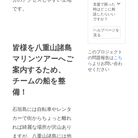
させて
10/26（
てOKで
支援で困った
です。
いただ
土）開
す！ ・
時はどこに相
きま
催のレ
船まる
談したらいい
す。ロ
セプ
ごと1日
ですか？
ゴを掲
ション
チャー
載され
パー
ター＆
ヘルプページを
る場合
ティに
マリン
見る
は、ロ
ご招待
ツアー
ゴデー
※交
券×2枚
皆様を八重山諸島
タを
通・宿
※船をま
このプロジェクト
メール
泊費は
るごと
マリンツアーへご
の問題報告は
こち
でお送
別途ご
貸し切
りくだ
負担く
り、1日
ら
よりお問い合わ
案内するため、
さい。
ださ
（約８
せください
※お取引
い。 ・
時間）
先様、
オリジ
の自由
チームの船を整
パート
ナルス
なマリ
ナー様
テッ
ンツ
備！
などへ
カー15
アーを
の贈り
枚 ・マ
楽しん
ものに
リンツ
で頂け
も最適
アー割
ます。
石垣島には自転車やレンタ
です！
引券10
同時7名
枚 ※ご
まで乗
カーで街からちょっと離れ
支援
船OKで
れば綺麗な場所が沢山あり
時、必
す。 ・
ず備考
10/26（
ますが、八重山諸島には他
欄に掲
土）開