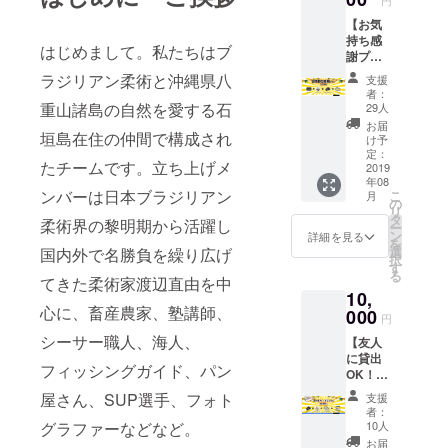
円
ファー、畜
【お気
持ち感
産農家、塾
はじめまして。私たちはブ
謝プラ
講師、SAPイ
ン】 ・
ラジリアン柔術と沖縄県八
支援
ンストラク
感謝
者：
メッ
重山諸島の自然を愛する石
ター、シー
29人
セージ
お届
サー職人な
垣島在住の仲間で構成され
・オリ
け予
ど、石垣島
ジナル
定：
たチームです。立ち上げメ
ステッ
2019
在住の柔術
年08
カー ・
ンバーは日本ブラジリアン
こ
とアウトド
月
柔術ク
の
リ
ラス参
アを愛する
タ
柔術界の黎明期から活躍し
ー
加券×2
ン
詳細を見る
メンバーで
を
枚 ・
選
国内外で名勝負を繰り広げ
択
集ったチー
マリン
す
る
ツアー
てきた柔術家渡辺直由を中
ムです。
10,
割引券
世界の柔術
心に、畜産農家、塾講師、
※チケッ
000
円
家と石垣島
ト1枚
シーサー職人、海人、
【友人
で、柔
の橋渡しに
に貸出
術など
フィッシングガイド、パン
なりたい。
OK！
の各ク
3ヶ月フ
ラスに1
世界一の柔
屋さん、SUP選手、フォト
支援
リーパ
回参加
者：
術ベース
スプラ
できま
グラファーなどなど。
10人
キャンプ地
ン】 ・
す。 ※
お届