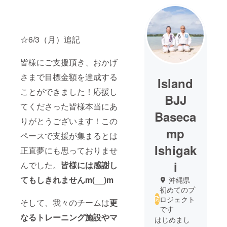
☆6/3（月）追記
皆様にご支援頂き、おかげ
さまで目標金額を達成する
Island
ことができました！応援し
BJJ
てくださった皆様本当にあ
Baseca
りがとうございます！この
mp
ペースで支援が集まるとは
Ishigak
正直夢にも思っておりませ
i
んでした。
皆様には感謝し
てもしきれませんm(__)m
沖縄県
初めてのプ
ロジェクト
そして、我々のチームは
更
です
なるトレーニング施設やマ
はじめまし