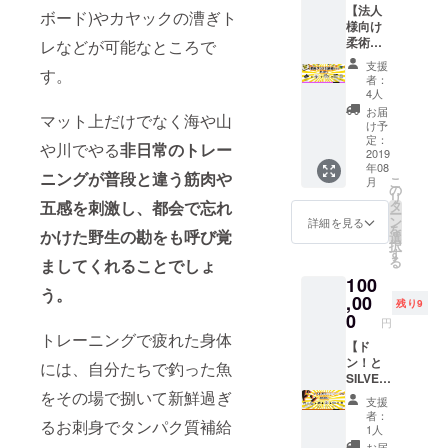
ユー
【法人
スン内
等）を
ボード)やカヤックの漕ぎト
ザー名
様向け
容を作
楽しん
を掲載
柔術ク
レなどが可能なところで
成いた
で頂け
させて
ラス出
しま
ます。
いただ
支援
す。
放題プ
す。ご
同時7名
きま
者：
ラン】
友人な
まで乗
4人
す。
・法人
ど5名程
船OKで
お届
マット上だけでなく海や山
様向け1
度まで
す。 ・
け予
年間フ
お誘い
定：
オリジ
や川でやる
非日常のトレー
リーパ
2019
OKで
ナルス
年08
ス（3名
す。通
テッ
ニングが普段と違う筋肉や
こ
月
様分）
常価格
の
カー ・
リ
※柔術
56,000
五感を刺激し、都会で忘れ
タ
マリン
ー
など各
円相当
ン
ツアー
詳細を見る
を
かけた野生の勘をも呼び覚
クラス
です。
選
割引券
択
に、社
※プライ
す
・「公
る
ましてくれることでしょ
員様や
ベート
式サイ
100
お取引
レッス
ト」＆
う。
先様を
,00
ンは、
「道
残り9
同時3名
渡辺直
0
場」に
円
までご
由の
スポン
トレーニングで疲れた身体
参加頂
【ド
他、ご
サーと
くこと
ン！と
希望の
には、自分たちで釣った魚
してお
ができ
SILVER
インス
名前を
ます。
スポン
をその場で捌いて新鮮過ぎ
トラク
掲載 ※
支援
※社員
サープ
ターを
ご支援
者：
るお刺身でタンパク質補給
様間や
ラン】
選んで
時、必
1人
お取引
・「公
頂くこ
ず備考
お届