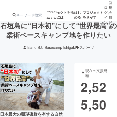
新
ロ
規
グ
会
プロジェクトを掲
はじ
プロジェクト
/
載するには
める
をさがす
イ
員
ン
登
石垣島に“日本初”にして“世界最高”の
録
柔術ベースキャンプ地を作りたい
人気のプロ
注目のリ
注目の新着プロ
募集終了が近いプ
もうすぐ公開
Island BJJ Basecamp Ishigaki
スポーツ
ジェクト
ターン
ジェクト
ロジェクト
されます
アート・写真
音楽
現在の支援総
額
2,52
テクノロジー・ガジェット
ゲーム・サ
5,50
映像・映画
書籍・雑誌
ビジネス・起業
チャレンジ
日本最大の珊瑚礁群を有する自然