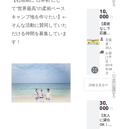
回参加
譲渡・
す
る
できま
貸与し
て“世界最高”の柔術ベース
10,
す。
て頂く
※チケッ
000
ことが
キャンプ地を作りたい】←
円
トは、
できま
【柔術
そんな活動に賛同していた
ご友人
す。 ・
なしで
などに
オリジ
だける仲間を募集していま
応援！
譲渡し
ナルス
マリン
て頂い
テッ
支援
す！
＆大自
てOKで
カー ・
者：
然お楽
す！
マリン
35人
しみプ
※護身術
ツアー
お届
ラン】
体験・
割引券
け予
・マリ
ダイ
定：
・公式
ンツ
2019
エット
サイト
年08
アー半
指導・
にスポ
こ
月
日コー
ウェイ
の
ンサー
リ
ス券×2
トト
タ
として
ー
枚 ※
レーニ
ン
お名前
詳細を見る
を
フィッ
ングチ
選
掲載 ※
択
シング
ケット
す
ご支援
る
ツ
として
時、必
30,
アー、
もご利
ず備考
シュ
000
用頂け
欄にご
円
ノーケ
ます。
希望の
【友人
リン
・オリ
お名前
に貸出
グ、
ジナル
をご記
OK！1
SAP、
ステッ
入くだ