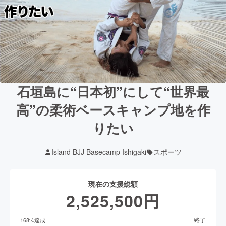
石垣島に“日本初”にして“世界最
高”の柔術ベースキャンプ地を作
りたい
Island BJJ Basecamp Ishigaki
スポーツ
現在の支援総額
2,525,500
円
終了
168
%達成