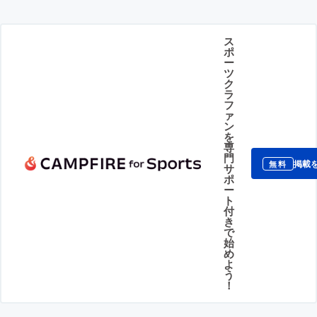
ス
ポ
ー
ツ
ク
ラ
フ
ァ
ン
を
専
門
掲載
無料
サ
ポ
ー
ト
付
き
で
始
め
よ
う
！