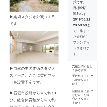
式
です。
さい。
オリジ
貸与し
として
※法人様
ナルス
て頂い
お名前
目標金額に
の福利
テッ
てOKで
or ロゴ
関わらず、
厚生と
カー 10
す！ ・
掲載
▶柔術スタジオ外観（１F）
してご
枚 ・マ
船まる
（サイ
2019/06/22
利用く
リンツ
ごと1日
ズ：特
です。
23:59:59
ま
ださ
アー割
チャー
大） ・
い！
引券 5
ター＆
柔術ス
でに集まっ
枚 ※ご
マリン
タジオ2
た金額が
支援
ツアー
年間フ
時、必
券 ※
リーパ
ファンディ
ず備考
船をま
ス（5名
ングされま
欄に掲
るごと
様分）
載時の
貸し切
す。
ご希望
り、1日
※2021
のお名
（約８
年7月末
前をご
時間）
まで柔
支援に関するよ
記入く
の自由
術など
▶自然の中の柔術スタジオ
くある質問
ださ
なマリ
各クラ
スペース。ここに柔術マッ
い。記
ンツ
スに5名
手数料はいく
入のな
アーを
様が出
らかかります
トを設置予定です。
い場合
楽しん
放題で
か？
は
で頂け
す。
CAMPF
ます。
※ご友人
目標金額に届
▶石垣市役所から車で約10
IREの
同時7名
などに
かなかった場
ユー
まで乗
譲渡・
合どうなりま
分、総合体育館から車で約3
ザー名
船OKで
貸与し
すか？
を掲載
す。 ・
て頂い
分のアクセスしやすい立地