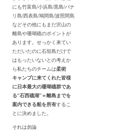
載時の
催のレ
にも竹富島/小浜島/黒島/パナ
ご希望
セプ
のお名
ション
リ島/西表島/鳩間島/波照間島
前をご
パー
記入く
ティに
などその他にもまだ沢山の
ださ
ご招待
離島や珊瑚礁のポイントが
い。記
※交
入のな
通・宿
あります。せっかく来てい
い場合
泊費は
は
別途ご
ただいたのに石垣島だけで
CAMPF
負担く
IREの
ださ
はもったいないとの考えか
ユー
い。 ・
ザー名
オリジ
ら私たちのチームは
柔術
を掲載
ナルス
させて
テッ
キャンプに来てくれた皆様
いただ
カー20
に日本最大の珊瑚礁群であ
きま
枚 ・マ
す。ロ
リンツ
る“石西礁湖”＝離島までを
ゴを掲
アー割
載され
引券15
案内できる船を所有
するこ
る場合
枚 ※ご
は、ロ
支援
とに決めました。
ゴデー
時、必
タを
ず備考
メール
欄にご
それは勿論
でお送
希望の
りくだ
お名前