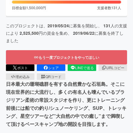
目標金額
1,500,000
円
支援者数
131
人
このプロジェクトは、
2019/05/24
に募集を開始し、
131
人の支援
により
2,525,500
円の資金を集め、
2019/06/22
に募集を終了し
ました
もう一度プロジェクトをやってほしい
ポスト
シェア
LINEで送る
URLコピー
埋め込み
QRコード
日本最大の珊瑚礁群を有する自然豊かな石垣島。そこに
現在世界的に大流行し、多くの有名人も嗜んでいるブラ
ジリアン柔術の常設スタジオを作り、更にトレーニング
前後には船での釣り/シュノーケリング、SUP、トレッキ
ング、星空ツアーなど”大自然の中での癒し”まで満喫し
て頂けるベースキャンプ地の開設を目指します。