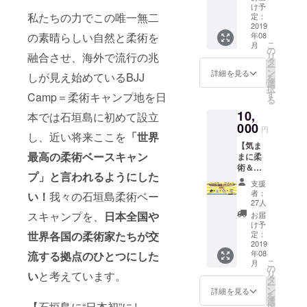
柔術ス
護身術
け予
をつくりた
タジオ
私たちの力でこの唯一無二
体験・
定：
いと思って
3ヶ月フ
2019
ダイ
の素晴らしい自然と柔術を
年08
リーパ
います！
エット
こ
月
ス（短
指導・
の
融合させ、海外で流行の兆
リ
期ダイ
ウェイ
タ
ー
エット
トト
ン
詳細を見る
しが見え始めているBJJ
を
プログ
レーニ
選
択
ラム、
ングチ
す
Camp＝柔術キャンプ地を日
る
柔術/護
ケット
10,
身術中
本では石垣島に初めて設立
として
級マス
000
もご利
円
し、近い将来ここを
「世界
タープ
用頂け
【気ま
ログラ
ます。
最高の柔術ベースキャン
まに柔
ムも選
術＆マ
択OK）
プ」と言われるようにした
リンプ
※初回利
支援
ラン】
用時か
者：
い！
我々の石垣島柔術ベー
・柔術
ら3ヶ月
27人
クラス
間、柔
スキャンプを、
日本全国や
お届
参加券
術など
け予
×7枚
世界各国の柔術家たちが交
の各ク
定：
※チケッ
2019
ラスに
年08
流する拠点のひとつにした
ト1枚
出放題
こ
月
で、柔
※フリー
の
リ
い
と考えています。
術など
パスは
タ
ー
の各ク
ご友人
ン
詳細を見る
を
ラスに1
などに
選
【石垣島に“日本初”にし
択