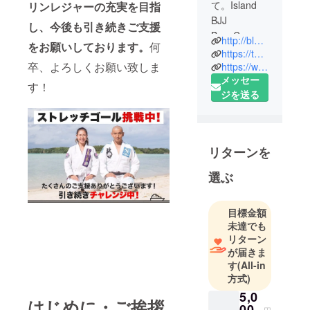
て。Island
リンレジャーの充実を目指
BJJ
し、今後も引き続きご支援
BaseCamp
http://blog.livedoor.jp/tfstyles/
をお願いしております。
何
Ishigakiチー
https://twitter.com/Island_BJJ
卒、よろしくお願い致しま
ムです。
https://www.instagram.com/nahe703/
メッセー
私たちは、
す！
ジを送る
国内ブラジ
リアン柔術
黎明期から
活躍し、
リターンを
2006年ヨー
ロピアン選
選ぶ
手権で優勝
するなど数
目標金額
多の名勝負
未達でも
を繰り広げ
リターン
てきた柔術
が届きま
家渡辺直由
す
(All-in
方式)
黒帯三段を
中心とし、
5,0
はじめに・ご挨拶
00
フォトグラ