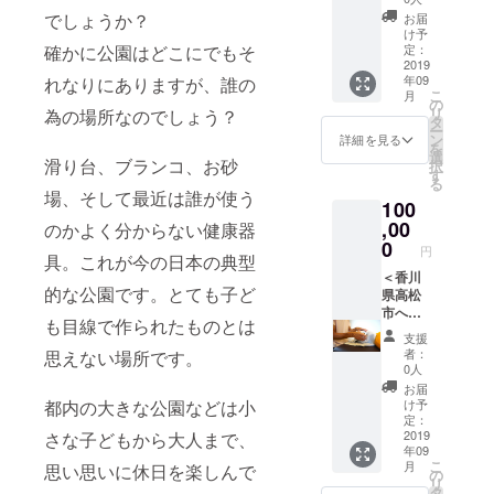
た様の
でしょうか？
お届
名前(法
け予
人名)※
定：
確かに公園はどこにでもそ
を入れ
2019
年09
れなりにありますが、誰の
させて
こ
月
頂きま
の
リ
為の場所なのでしょう？
す。 ・
タ
ー
子ども
ン
詳細を見る
を
達が楽
選
滑り台、ブランコ、お砂
択
しんで
す
る
いる様
場、そして最近は誰が使う
100
子の動
画をお
,00
のかよく分からない健康器
送りし
0
円
ます。
具。これが今の日本の典型
※支援
＜香川
的な公園です。
とても子ど
時、必
県高松
ず備考
市へお
も目線で作られたものとは
欄にご
越しに
支援
希望の
なれる
者：
思えない場所です。
お名前
方向け
0人
をご記
＞ ・子
お届
入くだ
ども達
け予
都内の大きな公園などは小
さい。
が楽し
定：
記入の
んでい
2019
さな子どもから大人まで、
年09
ない場
る様子
こ
月
思い思いに休日を楽しんで
合は
の動画
の
リ
CAMPF
をお送
タ