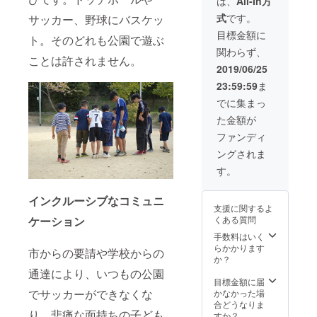
は、
All-In方
画をお
式
です。
サッカー、野球にバスケッ
送りし
ます。
目標金額に
ト。そのどれも公園で遊ぶ
・日本
関わらず、
全国、
ことは許されません。
代表阿
2019/06/25
部が伺
23:59:59
ま
いcs60
で施術
でに集まっ
させて
た金額が
頂きま
す。時
ファンディ
間は120
ングされま
分1回。
※支援
す。
時、必
ず備考
インクルーシブなコミュニ
欄にご
支援に関するよ
希望の
くある質問
ケーション
お名前
をご記
手数料はいく
入くだ
らかかります
市からの要請や学校からの
さい。
か？
記入の
通達により、いつもの公園
ない場
目標金額に届
合は
でサッカーができなくな
かなかった場
CAMPF
合どうなりま
り、悲痛な面持ちの子ども
IREの
すか？