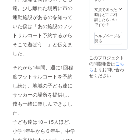
ユー
達。少し離れた場所に市の
ザー名
支援で困った
を掲載
時はどこに相
運動施設があるのを知って
いたし
談したらいい
ます。
ですか？
いた僕は「あの施設のフッ
ご了承
くださ
トサルコート予約するから
ヘルプページを
い。公
見る
序良俗
そこで遊ぼう！」と伝えま
に反す
した。
るお名
このプロジェクト
前はご
の問題報告は
こち
遠慮く
それから1年間、週に1回程
ださ
ら
よりお問い合わ
い。
せください
度フットサルコートを予約
し続け、地域の子ども達に
サッカーの場所を提供し、
僕も一緒に楽しんできまし
た。
子ども達は10～15人ほど、
小学1年生から６年生、中学
生や高校生もいます。いつ