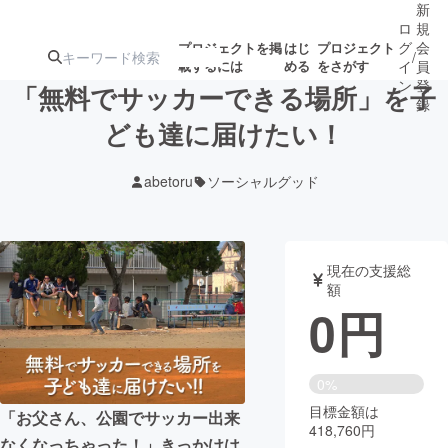
新
ロ
規
グ
会
プロジェクトを掲
はじ
プロジェクト
/
載するには
める
をさがす
イ
員
ン
登
「無料でサッカーできる場所」を子
録
ども達に届けたい！
人気のプロ
注目のリ
注目の新着プロ
募集終了が近いプ
もうすぐ公開
abetoru
ソーシャルグッド
ジェクト
ターン
ジェクト
ロジェクト
されます
アート・写真
音楽
現在の支援総
額
0
円
テクノロジー・ガジェット
ゲーム・サ
映像・映画
書籍・雑誌
0%
目標金額は
「お父さん、公園でサッカー出来
418,760円
ビジネス・起業
チャレンジ
なくなっちゃった！」きっかけは