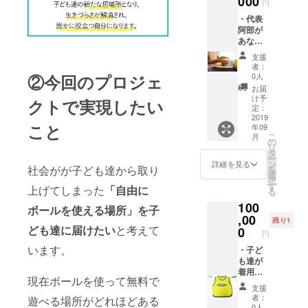
000
円
お送り
・代表
しま
阿部が
す。 ・
あなた
ご希望
の街へ
の方は
支援
cs60の
子ども
者：
出張施
達と一
0人
②今回のプロジェ
術させ
緒に
お届
て頂き
フット
け予
クトで実現したい
ます。
サルを
定：
（交通
2019
お楽し
こと
年09
費・宿
みくだ
こ
月
泊費は
さい。
の
リ
ご負担
（日程
タ
ー
くださ
はご相
ン
詳細を見る
社会がが子ども達から取り
を
い。）
談させ
選
択
・子ど
てくだ
す
上げてしまった
「自由に
る
も達が
さい）
100
楽しん
ボールを使える場所」を子
でいる
,00
残り1
様子の
ども達に届けたい
と考えて
0
円
動画を
います。
お送り
・子ど
しま
も達が
す。
着用す
現在ボールを使って無料で
るビブ
支援
ス(背中)
者：
遊べる場所がどれほどある
にあな
0人