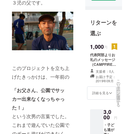
３児の父です。
在はうどん
の美味しい
香川県高松
リターンを
市在住。3人
の男の子の
選ぶ
父です。
ここ高松に
1,000
円
子ども達の
代表阿部よりお
居場所の少
礼のメッセージ
なさを痛感
（CAMPFIREの
このプロジェクトを立ち上
しつつも、
メッセージに
支援者：0人
て）送らせて頂
彼らの為に
げたきっかけは、
一年前の
お届け予定：
きます。 ＜この
こ
2019年09月
何も行動で
の
1,000円で子ども
リ
タ
きず5年が経
達が1時間フット
「お父さん、公園でサッ
ー
ン
サルを楽しめま
詳細を見る
過。このま
を
選
す＞
カー出来なくなっちゃっ
択
までは後悔
す
る
た！」
の人生にな
3,0
ると2018年
という次男の言葉でした。
00
円
より子ども
これまで遊んでいた公園で
・子ど
達の「遊び
も達が
のボール遊びができなく