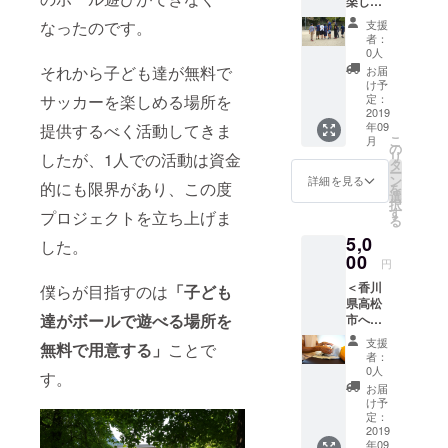
場・居場
楽しん
でいる
所」をつく
支援
なったのです。
様子の
者：
る行動を開
動画を
0人
お送り
始しまし
それから子ども達が無料で
お届
しま
け予
た。
す。 ・
定：
サッカーを楽しめる場所を
代表阿
2019
年09
提供するべく活動してきま
部より
こ
月
お礼の
の
リ
したが、1人での活動は資金
メッ
タ
ー
セージ
ン
詳細を見る
的にも限界があり、この度
を
をメー
選
択
ルにて
す
プロジェクトを立ち上げま
る
送らせ
5,0
て頂き
した。
ます。
00
円
（CAM
＜香川
PFIRE
僕らが目指すのは
「子ども
県高松
のメッ
達がボールで遊べる場所を
市へお
セージ
越しに
にて）
支援
無料で
用意する」
ことで
なれる
者：
方向け
0人
す。
＞ ・高
お届
松市サ
け予
ロンに
定：
てcs60
2019
年09
での施