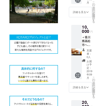
こ
月
術30
の
リ
分。 ・
タ
ー
子ども
ン
詳細を見る
を
達が楽
選
択
しんで
す
る
いる様
10,
子の動
画をお
000
円
送りし
＜香川
ます。
県高松
市へお
越しに
支援
なれる
者：
方向け
0人
＞ ・高
お届
松市サ
け予
ロンに
定：
てcs60
2019
年09
での全
こ
月
身施術
の
リ
60分。
タ
ー
・子ど
ン
詳細を見る
を
も達が
選
択
楽しん
す
る
でいる
20,
様子の
動画を