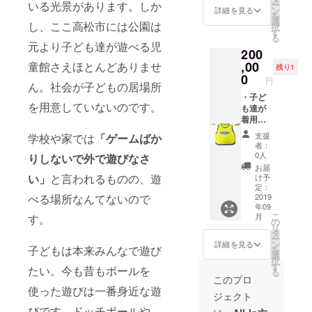
ー
いる光景があります。しか
IREの
りしま
ン
詳細を見る
を
ユー
す。 ・
選
し、ここ高松市には公園は
択
ザー名
高松市
す
る
を掲載
サロン
元より子ども達が遊べる児
200
いたし
にて
ます。
cs60で
,00
童館さえほとんどありませ
残り1
ご了承
の全身
0
円
ん。社会が子どもの居場所
くださ
施術60
い。公
分。10
・子ど
を用意していないのです。
序良俗
回(1年
も達が
に反す
間有
着用す
るお名
効)。
るビブ
支援
学校や家では
「ゲームばか
前はご
ス
者：
遠慮く
（胸）
0人
りしないで外で遊びなさ
ださ
にあな
お届
い。
た様の
い」
と言われるものの、遊
け予
名前
定：
（法人
2019
べる場所なんてないので
年09
名）※を
こ
月
す。
入れさ
の
リ
せて頂
タ
ー
きま
ン
詳細を見る
子どもは本来みんなで遊び
を
す。 ・
選
択
子ども
す
たい。今も昔もボールを
る
達が楽
このプロ
しんで
使った遊びは一番身近な遊
ジェクト
いる様
子の動
びです。ドッチボールや