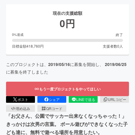
現在の支援総額
0
円
終了
0
%達成
目標金額
418,760
円
支援者数
0
人
このプロジェクトは、
2019/05/16
に募集を開始し、
2019/06/25
に募集を終了しました
もう一度プロジェクトをやってほしい
ポスト
シェア
LINEで送る
URLコピー
埋め込み
QRコード
「お父さん、公園でサッカー出来なくなっちゃった！」
きっかけは次男の言葉。 ボール遊びができなくなった子
ども達に、無料で遊べる場所を用意したい。