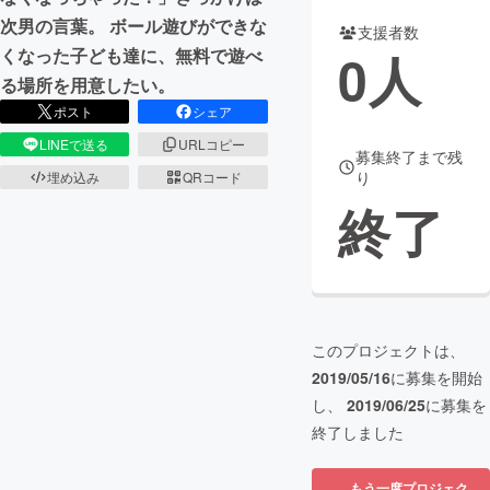
次男の言葉。 ボール遊びができな
支援者数
まちづくり・地域活性化
0
人
くなった子ども達に、無料で遊べ
る場所を用意したい。
CAMPFIRE for Social Good
CAMPFIRE Creation
ポスト
シェア
CAMPFIREふるさと納税
machi-ya
コミュニティ
LINEで送る
URLコピー
募集終了まで残
り
埋め込み
QRコード
終了
このプロジェクトは、
2019/05/16
に募集を開始
し、
2019/06/25
に募集を
終了しました
もう一度プロジェク