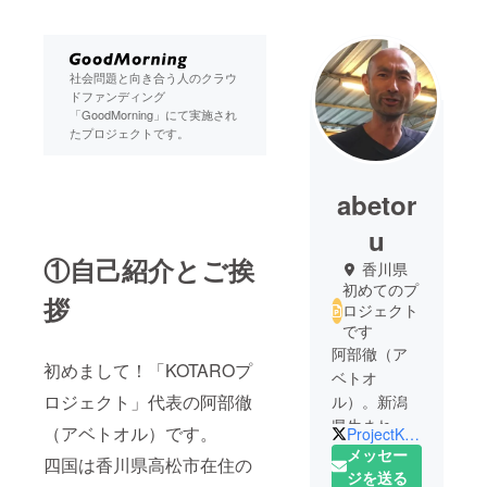
社会問題と向き合う人のクラウ
ドファンディング
「GoodMorning」にて実施され
たプロジェクトです。
abetor
u
①自己紹介とご挨
香川県
初めてのプ
拶
ロジェクト
です
阿部徹（ア
初めまして！「KOTAROプ
ベトオ
ロジェクト」代表の阿部徹
ル）。新潟
県生まれ、
（アベトオル）です。
ProjectKotaro
東京→埼玉
メッセー
四国は香川県高松市在住の
と暮らし現
ジを送る