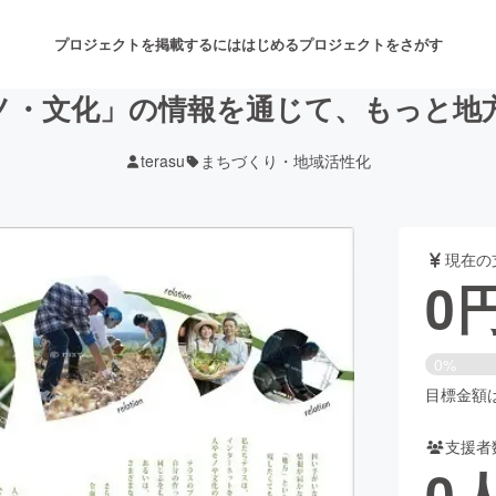
プロジェクトを掲載するには
はじめる
プロジェクトをさがす
ノ・文化」の情報を通じて、もっと地
terasu
まちづくり・地域活性化
注目のリターン
注目の新着プロジェクト
募集終了が近いプロジェクト
も
現在の
音楽
舞台・パフォーマンス
0
ゲーム・サービス開発
フード・飲食店
0%
書籍・雑誌出版
アニメ・漫画
目標金額は1
支援者
チャレンジ
ビューティー・ヘルスケ
0