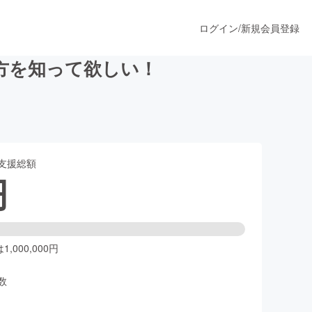
ログイン
/
新規会員登録
方を知って欲しい！
うすぐ公開されます
支援総額
プロダクト
円
ファッション
スポーツ
,000,000円
数
ア
ソーシャルグッド
人