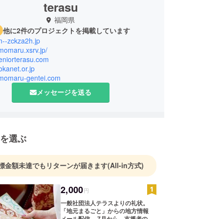
terasu
福岡県
他に2件のプロジェクトを掲載しています
xn--zckza2h.jp
jimomaru.xsrv.jp/
seniorterasu.com
yokanet.or.jp
jimomaru-gentei.com
メッセージを送る
を選ぶ
標金額未達でもリターンが届きます
(All-in方式)
2,000
円
一般社団法人テラスよりの礼状。
「地元まるごと」からの地方情報
メール配信。 7月から、支援者の方