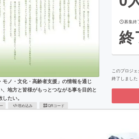
募集終
CAMPFIRE for Social Good
CAMPFIRE Creation
終
CAMPFIREふるさと納税
machi-ya
コミュニティ
このプロジェ
終了しました
・モノ・文化・高齢者支援」の情報を通じ
い、地方と皆様がもっとつながる事を目的と
散したい。
ピー
埋め込み
QRコード