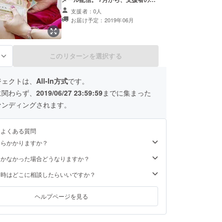
には最新の地方情報を選択してメー
支援者：0人
ルでご連絡いたします。 その後は月
お届け予定：2019年06月
に一度を目途に最新の地方情報をお
伝え出来るようにいたします。 支援
者の方には、将来は「地方情報から
旅や物販に関して」お得な情報を優
先的にお伝えしたいと思っておりま
このリターンを選択する
る
す。
ジェクトは、
All-In方式
です。
に関わらず、
2019/06/27 23:59:59
までに集まった
ァンディングされます。
るよくある質問
くらかかりますか？
届かなかった場合どうなりますか？
た時はどこに相談したらいいですか？
ヘルプページを見る