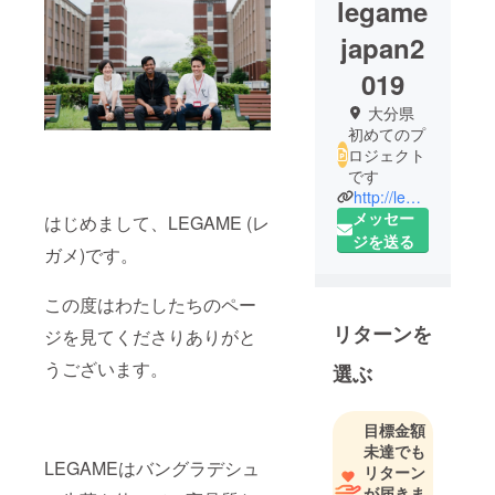
legame
japan2
019
大分県
初めてのプ
ロジェクト
です
http://legame-japan.com
メッセー
はじめまして、LEGAME (レ
ジを送る
ガメ)です。
この度はわたしたちのペー
リターンを
ジを見てくださりありがと
うございます。
選ぶ
目標金額
未達でも
LEGAMEはバングラデシュ
リターン
が届きま