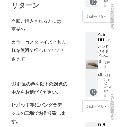
年10
メッ
大12文
リターン
TARO(
こ
月
セージ
字。 *名
の
ゴール
リ
名入れ
前の色
タ
ド) 例）
ー
も承っ
とし
ン
12文
詳細を見る
を
ており
今回ご購入される方には、
て、
選
字:NAZ
択
ます。
ゴール
す
MUS
る
商品の
ご希望
ド・シ
SADAT(
4,5
の際は
ル
ホワイ
備考欄
00
バー・
ト)
円
カラーカスタマイズと名入
にご記
ブラッ
ハンド
入くだ
ク・ホ
れを
無料
で行わせていただ
メイド
さい。 *
ワイト
ペン
ローマ
のいず
きます。
ケース
字（大
れかを
支援
(三角型)
文字の
記載し
者：
・カ
み・ス
てくだ
0人
ラーカ
ペース
さい。
お届
スタマ
は1文字
例）11
け予
イズ ・
① 商品の色を以下の24色の
としま
定：
文
お礼の
2019
す）最
字:LEG
中からお選びください、
年10
メッ
大12文
AME
こ
月
セージ
字。 *名
の
TARO(
リ
名入れ
前の色
タ
ゴール
1つ1つ丁寧にバングラデ
ー
も承っ
とし
ン
ド) 例）
詳細を見る
を
ており
て、
選
12文
シュの工場でお作り致しま
択
ます。
ゴール
す
字:NAZ
る
ご希望
ド・シ
MUS
す。
5,9
の際は
ル
SADAT(