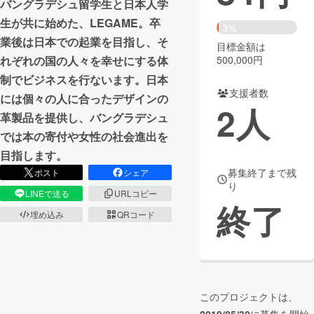
バングラデシュ留学生と日本人学
生が共に始めた、LEGAME。卒
まちづくり・地域活性化
3%
業後は日本での起業を目指し、そ
目標金額は
500,000円
れぞれの国の人々を幸せにする体
CAMPFIRE for Social Good
CAMPFIRE Creation
制でビジネスを行ないます。日本
CAMPFIREふるさと納税
machi-ya
コミュニティ
支援者数
には個々の人に合ったデザインの
2
人
革製品を提供し、バングラデシュ
では本の寄付や女性の社会進出を
目指します。
募集終了まで残
ポスト
シェア
り
LINEで送る
URLコピー
終了
埋め込み
QRコード
このプロジェクトは、