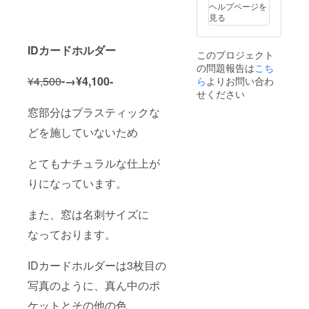
ゴール
ヘルプページを
ド) 例）
見る
12文
字:NAZ
MUS
I
Dカードホルダー
このプロジェクト
SADAT(
の問題報告は
こち
ホワイ
ト)
¥4,500-
→¥4,100-
ら
よりお問い合わ
せください
窓部分はプラスティックな
どを施していないため
とてもナチュラルな仕上が
りになっています。
また、窓は名刺サイズに
なっております。
IDカードホルダーは3枚目の
写真のように、真ん中のポ
ケットとその他の色