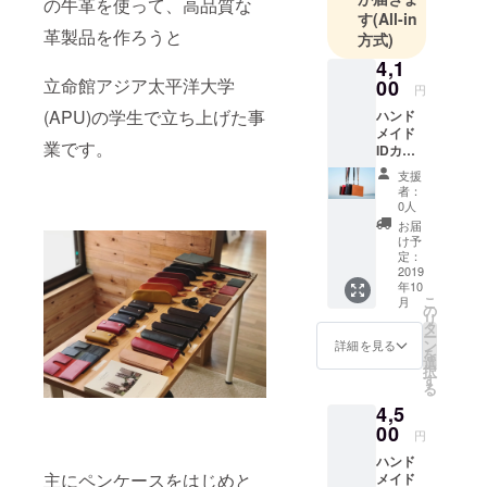
の牛革を使って、高品質な
す
(All-in
革製品を作ろうと
方式)
4,1
立命館アジア太平洋大学
00
円
(APU)の学生で立ち上げた事
ハンド
メイド
業です。
IDカー
ドホル
支援
ダー ・
者：
カラー
0人
カスタ
お届
マイズ
け予
・お礼
定：
のメッ
2019
年10
セージ
こ
月
名入れ
の
リ
も承っ
タ
ー
ており
ン
詳細を見る
を
ます。
選
択
ご希望
す
る
の際は
4,5
備考欄
にご記
00
円
入くだ
ハンド
さい。 *
主にペンケースをはじめと
メイド
ローマ