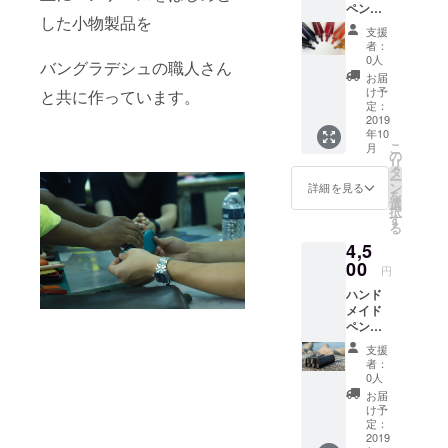
ペン
字（大
した小物製品を
ケース
文字の
支援
(丸型)
み・ス
者：
・カ
ペース
0人
バングラデシュの職人さん
ラーカ
は1文字
お届
スタマ
としま
け予
と共に作っています。
イズ ・
す）最
定：
お礼の
2019
大12文
年10
メッ
字。 *名
こ
月
セージ
前の色
の
リ
名入れ
とし
タ
ー
も承っ
て、
ン
詳細を見る
を
ており
ゴール
選
択
ます。
ド・シ
す
る
ご希望
ル
4,5
の際は
バー・
備考欄
00
ブラッ
円
にご記
ク・ホ
ハンド
入くだ
ワイト
メイド
さい。 *
のいず
ペン
ローマ
れかを
ケース
字（大
記載し
支援
(角型)
文字の
てくだ
者：
・カ
み・ス
さい。
0人
ラーカ
ペース
例）11
お届
スタマ
は1文字
文
け予
イズ ・
としま
定：
字:LEG
お礼の
2019
す）最
AME