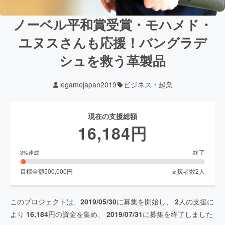
ノーベル平和賞受賞・モハメド・
ユヌスさんも応援！バングラデ
シュを救う革製品
legamejapan2019
ビジネス・起業
現在の支援総額
16,184
円
終了
3
%達成
目標金額
500,000
円
支援者数
2
人
このプロジェクトは、
2019/05/30
に募集を開始し、
2
人の支援に
より
16,184
円の資金を集め、
2019/07/31
に募集を終了しました