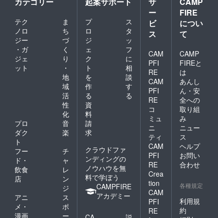
カテゴリー
起案サポート
サ
CAMP
ー
FIRE
テク
ま
プ
ス
ビ
につい
ノロ
ち
ロ
タ
ス
て
ジー
づ
ジ
ッ
・ガ
く
ェ
フ
CAM
CAMP
ジェ
り
ク
に
PFI
FIREと
ット
・
ト
相
RE
は
地
を
談
CAM
あんし
域
作
す
PFI
ん・安
活
る
る
RE
全への
性
資
コ
取り組
化
料
ミュ
み
プロ
音
請
ニ
ニュー
ダク
楽
求
ティ
ス
ト
CAM
ヘルプ
クラウドファ
フー
チ
PFI
お問い
ンディングの
ド・
ャ
RE
合わせ
ノウハウを無
飲食
レ
Crea
料で学ぼう
店
ン
tion
各種規定
CAMPFIRE
ジ
CAM
アカデミー
アニ
ス
利用規
PFI
メ・
ポ
約
RE
漫画
ー
CA
説