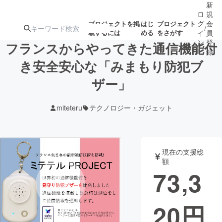
新
ロ
規
グ
会
プロジェクトを掲
はじ
プロジェクト
/
載するには
める
をさがす
イ
員
ン
登
フランスからやってきた通信機能付
録
き安全安心な「みまもり防犯ブ
ザー」
人気のプロ
注目のリ
注目の新着プロ
募集終了が近いプ
もうすぐ公開
ジェクト
ターン
ジェクト
ロジェクト
されます
miteteru
テクノロジー・ガジェット
アート・写真
音楽
現在の支援総
テクノロジー・ガジェット
ゲーム・サ
額
73,3
映像・映画
書籍・雑誌
20
円
ビジネス・起業
チャレンジ