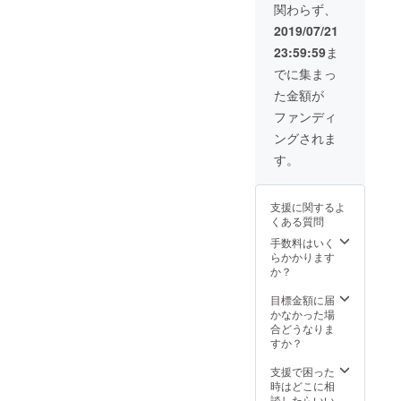
関わらず、
2019/07/21
23:59:59
ま
でに集まっ
た金額が
ファンディ
ングされま
す。
支援に関するよ
くある質問
手数料はいく
らかかります
か？
目標金額に届
かなかった場
合どうなりま
すか？
支援で困った
時はどこに相
談したらいい