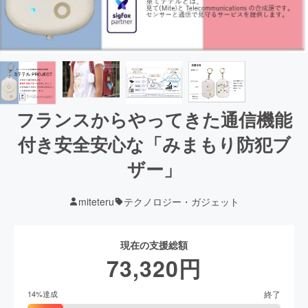
フランスからやってきた通信機能
付き安全安心な「みまもり防犯ブ
ザー」
miteteru
テクノロジー・ガジェット
現在の支援総額
73,320
円
終了
14
%達成