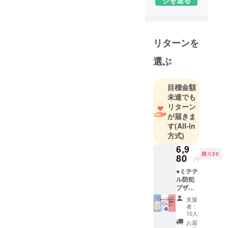
を母体とし
て設立。
2017年にス
リターンを
トロベリー
コーンズに
選ぶ
提供した温
度管理シス
目標金額
テムがIT
未達でも
Japan Award
リターン
2017を受
が届きま
賞。
す
(All-in
方式)
6,9
残り20
80
円
●ミテテ
ル防犯
ブザー
本体 1
支援
台 ●ミ
者：
テテル
10人
クラウ
お届
ド料 1