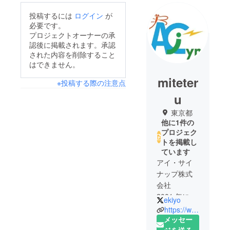
投稿するには
ログイン
が
必要です。
プロジェクトオーナーの承
認後に掲載されます。承認
された内容を削除すること
はできません。
miteter
※投稿する際の注意点
u
東京都
他に1件の
プロジェク
トを掲載し
ています
アイ・サイ
ナップ株式
会社
2001 年に慶
ekiyo
應義塾大学
https://www.ai-cynap.com
SFCの武藤
メッセー
佳恭研究室
ジを送る