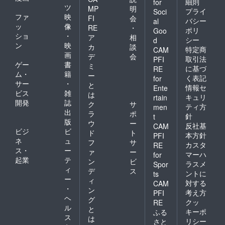
細則
for
ツ
MP
明
プライ
Soci
ファ
映
FI
会
バシー
al
ッ
像
RE
・
ポリ
Goo
ショ
・
ア
相
シー
d
ン
映
カ
談
特定商
CAM
画
デ
会
取引法
PFI
ゲー
書
ミ
に基づ
RE
ム・
籍
ー
く表記
for
サー
・
と
情報セ
Ente
ビス
雑
は
キュリ
rtain
開発
誌
ク
サ
ティ方
men
出
ラ
ポ
針
t
版
ウ
ー
反社基
CAM
ビジ
ビ
ド
ト
本方針
PFI
ネ
ュ
フ
サ
カスタ
RE
ス・
ー
ァ
ー
マーハ
for
起業
テ
ン
ビ
ラスメ
Spor
ィ
デ
ス
ントに
ts
ー
ィ
対する
CAM
・
ン
考え方
PFI
ヘ
グ
クッ
RE
ル
と
キーポ
ふる
ス
は
リシー
さと