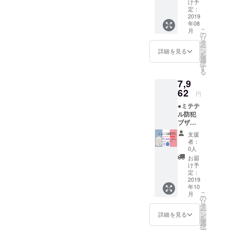
け予
年分 ●
定：
回線登
2019
年08
録料 0
こ
月
円 ●送
の
リ
料 0円
タ
ー
●解約手
ン
詳細を見る
を
数料 0
選
択
円
す
る
7,9
62
円
●ミテテ
ル防犯
ブザー
本体 1
支援
台 ●ミ
者：
テテル
0人
クラウ
お届
ド料 1
け予
年分 ●
定：
回線登
2019
年10
録料 0
こ
月
円 ●送
の
リ
料 0円
タ
ー
●解約手
ン
詳細を見る
を
数料 0
選
択
円