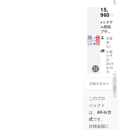
す
る
15,
960
円
●ミテテ
ル防犯
ブザー
本体 2
支援
台 ●ミ
者：
テテル
0人
クラウ
お届
ド料 1
け予
年分 ●
定：
回線登
2019
年10
録料 0
こ
月
円 ●送
の
リ
料 0円
タ
ー
●解約手
ン
詳細を見る
を
数料 0
選
択
円
す
る
このプロ
ジェクト
は、
All-In方
式
です。
目標金額に