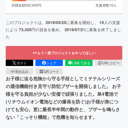
目標金額
500,000
円
支援者数
10
人
このプロジェクトは、
2019/05/25
に募集を開始し、
10
人の支援
により
73,320
円の資金を集め、
2019/07/21
に募集を終了しまし
た
もう一度プロジェクトをやってほしい
ポスト
シェア
LINEで送る
URLコピー
埋め込み
QRコード
お子様に迫る危険から守る手段としてミテテルシリーズ
の通信機能付き見守り防犯ブザーを開発しました。 お子
様を守る負担が少ない安価で頑張りました。単4電池で
(リチウムイオン電池などの爆発を防ぐ)お子様が身につ
けても安心。更に最長半年間の動作と、ブザーを鳴らさ
ない「こっそり機能」で危機を知らせます。