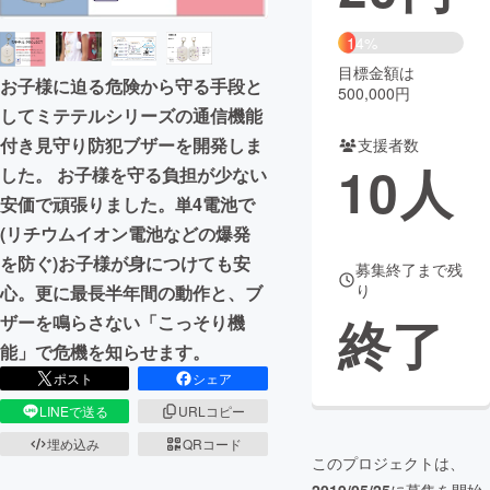
まちづくり・地域活性化
14%
目標金額は
お子様に迫る危険から守る手段と
500,000円
CAMPFIRE for Social Good
CAMPFIRE Creation
してミテテルシリーズの通信機能
CAMPFIREふるさと納税
machi-ya
コミュニティ
付き見守り防犯ブザーを開発しま
支援者数
10
人
した。 お子様を守る負担が少ない
安価で頑張りました。単4電池で
(リチウムイオン電池などの爆発
を防ぐ)お子様が身につけても安
募集終了まで残
り
心。更に最長半年間の動作と、ブ
終了
ザーを鳴らさない「こっそり機
能」で危機を知らせます。
ポスト
シェア
LINEで送る
URLコピー
埋め込み
QRコード
このプロジェクトは、