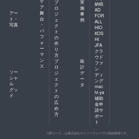
ケ
プ
実
納税
ア
ロ
施
AD
アー
舞
ジ
事
FOR
ト・
台
ェ
例
ALL
写真
・
ク
HIO
パ
ト
KOS
フ
の
HI
ォ
作
JFA
ー
り
クラ
マ
方
ウド
ン
プ
統
ファ
ス
ロ
計
ン
ソー
ジ
デ
ディ
シャ
ェ
ー
ング
ル
ク
タ
mac
グッ
ト
hi-ya
ド
の
補助
広
金申
め
請サ
方
ポー
ト
「QRコード」は株式会社デンソーウェーブの登録商標です。