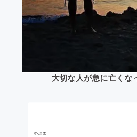
大切な人が急に亡くな
0
%達成