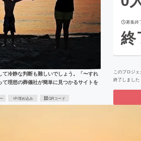
募集終
CAMPFIRE for Social Good
CAMPFIRE Creation
終
CAMPFIREふるさと納税
machi-ya
コミュニティ
このプロジェ
して冷静な判断も難しいでしょう。「〜すれ
終了しました
って理想の葬儀社が簡単に見つかるサイトを
ピー
埋め込み
QRコード