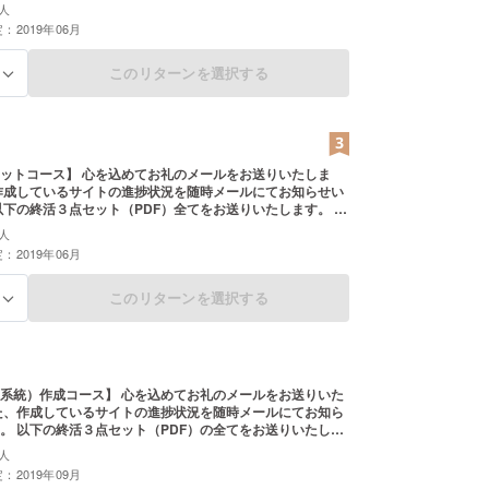
をお送りいたします。 ・どケチの相続 〜１円もムダにした
人
へ 〜 ・「使える」遺言作成講座 ・幕末のご先祖様と出会
：2019年06月
アル 〜 ご支援の際に、ご希望のPDFを備考
ださい。
このリターンを選択する
る
込めてお礼のメールをお送りいたしま
 〜１円もムダにしたくないあなたへ 〜 ・「使える」遺言
人
幕末のご先祖様と出会う方法 〜家系図作成マニュアル 〜
：2019年06月
このリターンを選択する
る
ース】 心を込めてお礼のメールをお送りいた
送りいたしま
チの相続 〜１円もムダにしたくないあなたへ 〜 ・「使え
人
講座 ・幕末のご先祖様と出会う方法 〜家系図作成マニュア
：2019年09月