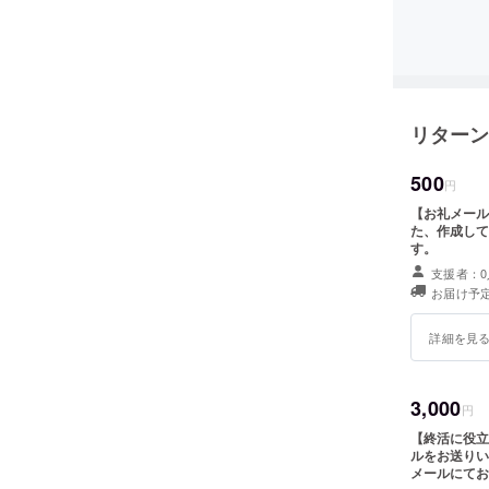
リターン
500
円
【お礼メールコース】 心を込めてお礼の
た、作成して
す。
支援者：0
お届け予定
詳細を見
3,000
円
【終活に役立つPD
ルをお送りいたします。 また、作成
メールにてお知らせいたしま