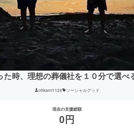
った時、理想の葬儀社を１０分で選べ
ohkami1124
ソーシャルグッド
現在の支援総額
0
円