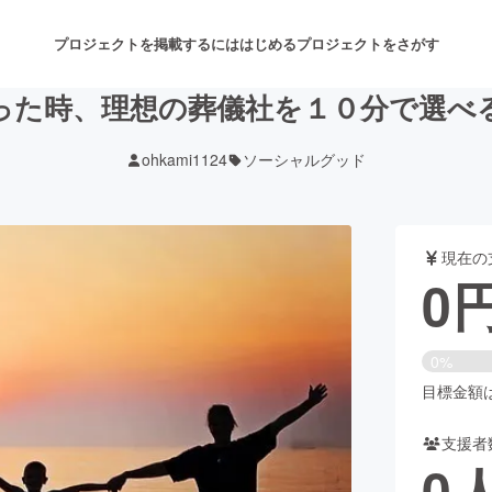
プロジェクトを掲載するには
はじめる
プロジェクトをさがす
った時、理想の葬儀社を１０分で選べ
ohkami1124
ソーシャルグッド
注目のリターン
注目の新着プロジェクト
募集終了が近いプロジェクト
も
現在の
音楽
舞台・パフォーマンス
0
ゲーム・サービス開発
フード・飲食店
0%
書籍・雑誌出版
アニメ・漫画
目標金額は1
支援者
チャレンジ
ビューティー・ヘルスケ
0