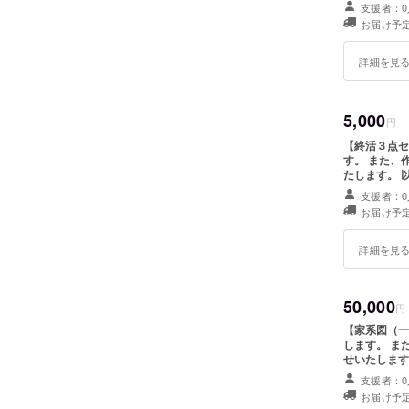
いずれか１つ
支援者：0
くないあなた
お届け予定
う方法 〜家系図作成マニュ
欄にご記入く
詳細を見
5,000
円
【終活３点セットコース】 心を
す。 また、作成しているサイトの進捗状況を随時メールにてお知らせい
たします。 以下の終活３点セット（PDF）全てをお送りいたします。 ・
どケチの相続
支援者：0
作成講座 ・
お届け予定
詳細を見
50,000
円
【家系図（一系統）作成コ
します。 また、作成しているサイトの進捗状況を随時メールにてお知ら
せいたします。 以下の終活３点セット（PDF）の全てをお
す。 ・どケ
支援者：0
る」遺言作成
お届け予定
ル 〜 支援者様の「父方」を幕末の頃のご先祖様が判明するまでさかの