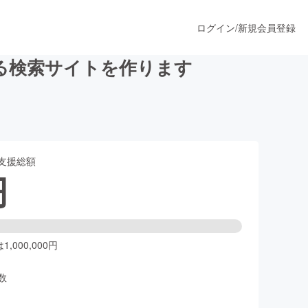
ログイン
/
新規会員登録
る検索サイトを作ります
うすぐ公開されます
支援総額
プロダクト
円
ファッション
スポーツ
,000,000円
数
ア
ソーシャルグッド
人