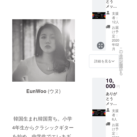
とう
希望の
メッ
お名前
セージ
をご記
支援
+ 上映
入くだ
者：
会ご招
さい。
12人
待 + ク
記入の
お届
レジッ
ない場
け予
ト掲載
合は
定：
+ 過去
2020
CAMPF
年02
のシー
IREの
こ
月
クレッ
ユー
の
リ
トト
ザー名
タ
ー
ラック
を掲載
ン
詳細を見る
を
提供
いたし
選
択
(データ
ます。
す
る
送付) +
ご了承
10,
サント
くださ
ラ提供
000
い。 ※
円
※支援
上映会
EunWoo
(ウヌ)
ありが
時、必
への交
とう
ず備考
通費、
メッ
欄にご
滞在費
セージ
希望の
につき
支援
+ 上映
お名前
まして
者：
韓国生まれ韓国育ち。小学
会ご招
をご記
は、申
6人
待 + ク
入くだ
し訳あ
お届
4年生からクラシックギター
レジッ
さい。
りませ
け予
ト掲載
記入の
定：
んが自
を始め、中学生でエレキギ