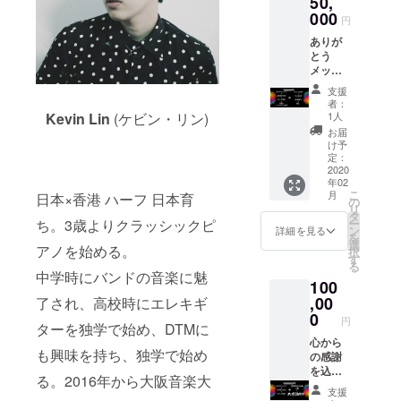
50,
ユー
ラ提供
000
ザー名
円
+ DVD
を掲載
ありが
提供
いたし
とう
(データ
ます。
メッ
も可) +
ご了承
セージ
PPL(上
くださ
支援
+ 上映
映前に
い。 ※
者：
会ご招
企業や
上映会
1人
Kevin Lin
(ケビン・リン)
待 + ク
個人の
への交
お届
レジッ
活動CM
通費、
け予
ト掲載
など) ※
定：
滞在費
+ 過去
2020
支援
につき
年02
のシー
時、必
まして
こ
月
日本×香港 ハーフ 日本育
クレッ
ず備考
の
は、申
リ
トト
欄にご
タ
し訳あ
ー
ち。3歳よりクラッシックピ
ラック
希望の
ン
りませ
詳細を見る
を
提供
お名前
選
んが自
アノを始める。
択
(データ
をご記
す
己負担
る
送付) +
入くだ
となり
中学時にバンドの音楽に魅
100
映画
さい。
ます
Plastic
,00
記入の
了され、高校時にエレキギ
Toyの
ない場
0
円
ターを独学で始め、DTMに
フォト
合は
ブック
心から
CAMPF
も興味を持ち、独学で始め
提供+サ
の感謝
IREの
ントラ
を込め
ユー
る。2016年から大阪音楽大
提供 +
た一曲
ザー名
支援
DVD提
＋ あり
を掲載