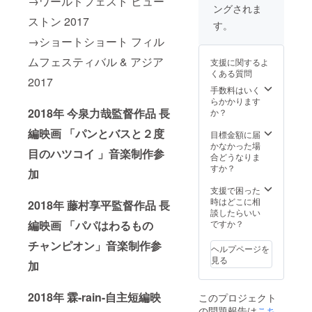
→ワールドフェスト ヒュー
ングされま
ご了承
くださ
ストン 2017
くださ
い。 ※
す。
い。 ※
上映会
→ショートショート フィル
上映会
への交
への交
通費、
ムフェスティバル & アジア
支援に関するよ
通費、
滞在費
くある質問
滞在費
につき
2017
につき
まして
手数料はいく
まして
は、申
らかかります
は、申
し訳あ
2018年 今泉力哉監督作品 長
か？
し訳あ
りませ
編映画 「パンとバスと２度
りませ
んが自
目標金額に届
んが自
己負担
かなかった場
目のハツコイ 」音楽制作参
己負担
となり
合どうなりま
となり
ます
すか？
加
ます
支援で困った
時はどこに相
2018年 藤村享平監督作品 長
談したらいい
ですか？
編映画 「パパはわるもの
チャンピオン」音楽制作参
ヘルプページを
見る
加
2018年 霖-rain-自主短編映
このプロジェクト
の問題報告は
こち