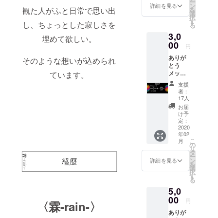
ー
をご記
ン
詳細を見る
を
観た人がふと日常で思い出
入くだ
選
択
さい。
す
し、ちょっとした寂しさを
る
記入の
3,0
ない場
埋めて欲しい。
合は
00
円
CAMPF
ありが
IREの
そのような想いが込められ
とう
ユー
メッ
ています。
ザー名
セージ
を掲載
支援
+ 上映
いたし
者：
会ご招
ます。
17人
待 + ク
ご了承
お届
レジッ
くださ
け予
ト掲載
い。
定：
+ 過去
2020
年02
のシー
こ
月
クレッ
の
リ
トト
タ
ー
ラック
ン
詳細を見る
を
提供
選
択
(データ
す
る
送付) ※
5,0
支援
時、必
00
円
〈霖-rain-〉
ず備考
ありが
欄にご