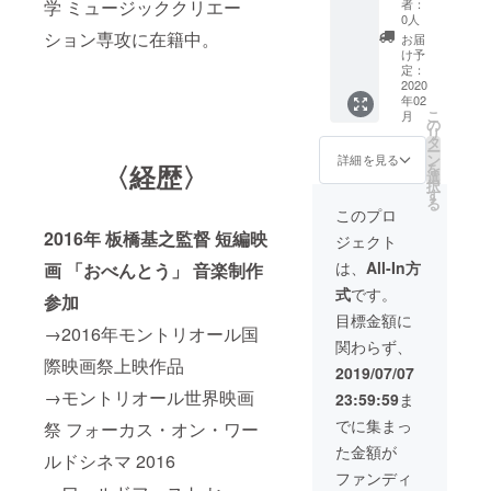
者：
学 ミュージッククリエー
供(デー
がとう
いたし
0人
タも可)
メッ
ます。
ション専攻に在籍中。
お届
+
セージ
ご了承
け予
PPL(上
+ 上映
くださ
定：
映前に
会ご招
2020
い。 ※
年02
企業や
待 + ク
上映会
こ
月
個人の
レジッ
への交
の
リ
活動CM
ト掲載
通費、
タ
ー
など ※
※支援
滞在費
ン
詳細を見る
を
〈経歴〉
支援
時、必
につき
選
択
時、必
ず備考
まして
す
る
ず備考
欄にご
は、申
このプロ
欄にご
希望の
し訳あ
2016年 板橋基之監督 短編映
ジェクト
希望の
お名前
りませ
お名前
をご記
んが自
は、
All-In方
画 「おべんとう」 音楽制作
をご記
入くだ
己負担
式
です。
入くだ
さい。
となり
参加
さい。
記入の
ます
目標金額に
記入の
ない場
→2016年モントリオール国
関わらず、
ない場
合は
際映画祭上映作品
合は
CAMPF
2019/07/07
CAMPF
IREの
→モントリオール世界映画
23:59:59
ま
IREの
ユー
ユー
ザー名
でに集まっ
祭 フォーカス・オン・ワー
ザー名
を掲載
た金額が
を掲載
いたし
ルドシネマ 2016
いたし
ます。
ファンディ
ます。
ご了承