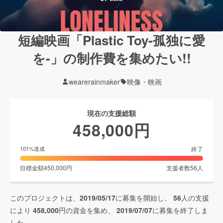
短編映画「Plastic Toy-孤独に愛
を-」の制作費を集めたい!!
wearerainmaker
映像・映画
現在の支援総額
458,000
円
終了
101
%達成
目標金額
450,000
円
支援者数
56
人
このプロジェクトは、
2019/05/17
に募集を開始し、
56
人の支援
により
458,000
円の資金を集め、
2019/07/07
に募集を終了しま
した