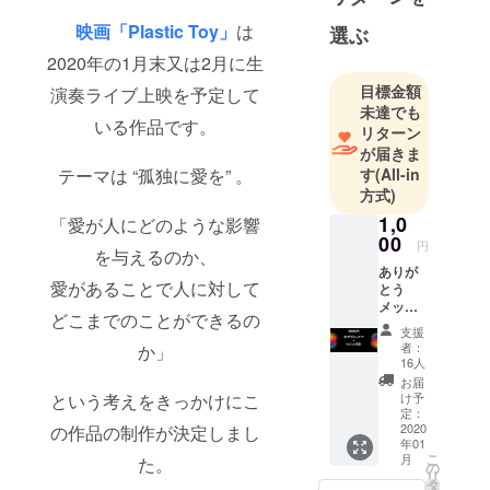
オルタナ
映画「Plastic Toy」
は
選ぶ
ティブ
2020年の1月末又は2月に生
ミュージッ
目標金額
演奏ライブ上映を予定して
クを始めと
未達でも
した音楽,劇
いる作品です。
リターン
音楽を主
が届きま
に、映像作
す
(All-in
テーマは “孤独に愛を” 。
品も制作,発
方式)
表してい
1,0
「愛が人にどのような影響
る。
00
円
を与えるのか、
ありが
愛があることで人に対して
とう
メッ
どこまでのことができるの
セージ
支援
+ クレ
者：
か」
ジット
16人
掲載 ※
お届
支援
け予
という考えをきっかけにこ
時、必
定：
ず備考
2020
の作品の制作が決定しまし
年01
欄にご
こ
月
た。
希望の
の
リ
お名前
タ