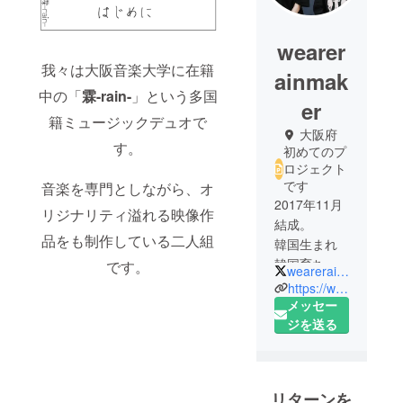
wearer
我々は大阪音楽大学に在籍
ainmak
中の「
霖-rain-
」という多国
er
籍ミュージックデュオで
大阪府
す。
初めてのプ
ロジェクト
です
音楽を専門としながら、オ
2017年11月
リジナリティ溢れる映像作
結成。
品をも制作している二人組
韓国生まれ
韓国育ち
です。
wearerainmaker2
EunWooと日
https://www.youtube.com/channel/UCHt2ZHdHHkvsqNNbep9ZLRw/videos?view_as=subscriber
本と香港の
メッセー
ハーフKevin
ジを送る
Linによる多
国籍ミュー
ジックデュ
リターンを
オ。