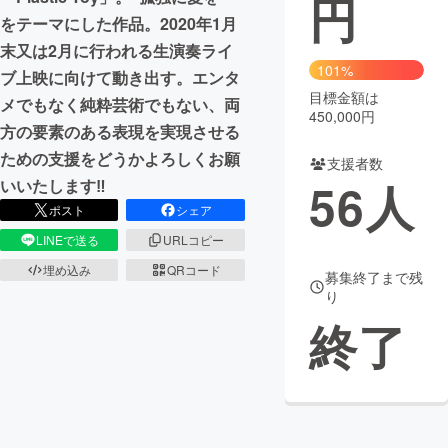
円
をテーマにした作品。2020年1月
まちづくり・地域活性化
末又は2月に行われる生演奏ライ
101%
ブ上映に向けて動き出す。エンタ
目標金額は
CAMPFIRE for Social Good
CAMPFIRE Creation
メでもなく純粋芸術でもない、両
450,000円
CAMPFIREふるさと納税
machi-ya
コミュニティ
方の要素のある表現を実現させる
ための支援をどうかよろしくお願
支援者数
56
人
いいたします‼︎
ポスト
シェア
LINEで送る
URLコピー
埋め込み
QRコード
募集終了まで残
り
終了