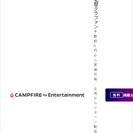
型
ク
ラ
フ
ァ
ン
手
数
料
0
円
か
ら
実
施
可
能
。
企
画
掲載
無料
か
ら
リ
タ
ー
ン
配
送