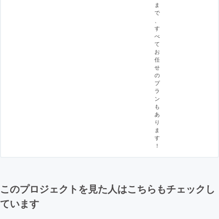
ま
で
、
す
べ
て
お
任
せ
の
プ
ラ
ン
も
あ
り
ま
す
！
このプロジェクトを見た人はこちらもチェックし
ています