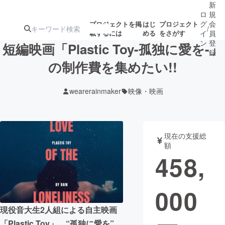
新
ロ
規
グ
会
プロジェクトを掲
はじ
プロジェクト
/
載するには
める
をさがす
イ
員
ン
登
短編映画「Plastic Toy-孤独に愛を-」
録
の制作費を集めたい!!
人気のプロ
注目のリ
注目の新着プロ
募集終了が近いプ
もうすぐ公開
wearerainmaker
映像・映画
ジェクト
ターン
ジェクト
ロジェクト
されます
アート・写真
音楽
現在の支援総
額
458,
テクノロジー・ガジェット
ゲーム・サ
000
映像・映画
書籍・雑誌
現役音大生2人組による自主映画
ビジネス・起業
チャレンジ
「Plastic Toy」。“孤独に愛を”