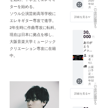
+ 過去
2020
ない場
己負担
年02
のシー
合は
となり
ターを始める。
こ
月
クレッ
CAMPF
の
ます
リ
トト
IREの
タ
ソウル公演芸術高等学校に
ー
ラック
ユー
ン
詳細を見る
を
提供
エレキギター専攻で進学。
ザー名
選
択
(データ
を掲載
す
る
2年生時に作曲専攻に転科。
送付) +
いたし
30,
サント
ます。
現在は日本に拠点を移し、
ラ提供
000
ご了承
円
+ DVD
くださ
大阪音楽大学ミュージック
ありが
提供
い。 ※
とう
(データ
上映会
クリエーション専攻に在籍
メッ
も可) ※
への交
セージ
支援
中。
通費、
支援
+ 上映
時、必
滞在費
者：
会ご招
ず備考
につき
4人
待 + ク
欄にご
まして
お届
レジッ
希望の
は、申
け予
ト掲載
お名前
定：
し訳あ
+ 過去
2020
をご記
りませ
年02
のシー
入くだ
んが自
こ
月
クレッ
さい。
の
己負担
リ
トト
記入の
タ
となり
ー
ラック
ない場
ン
ます
詳細を見る
を
提供
合は
選
択
(データ
CAMPF
す
る
送付) +
IREの
サント