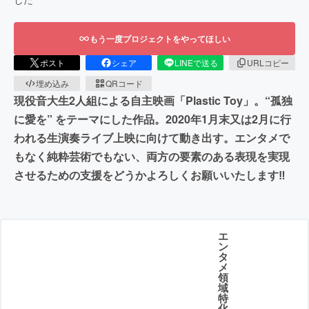
もう一度プロジェクトをやってほしい
ポスト
シェア
LINEで送る
URLコピー
埋め込み
QRコード
現役音大生2人組による自主映画「Plastic Toy」。“孤独
に愛を” をテーマにした作品。2020年1月末又は2月に行
われる生演奏ライブ上映に向けて動き出す。エンタメで
もなく純粋芸術でもない、両方の要素のある表現を実現
させるための支援をどうかよろしくお願いいたします‼︎
エ
ン
タ
メ
領
域
特
化