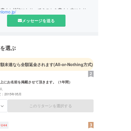
を書くと特許になり、できごとを書くと本になりま
shlomo.jp/
メッセージを送る
を選ぶ
金額未達なら全額返金されます
(All-or-Nothing方式)
上にお名前を掲載させて頂きます。（1年間）
人
：2015年05月
このリターンを選択する
る
残り
44