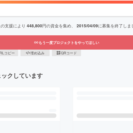
人の支援により
448,800
円の資金を集め、
2015/04/09
に募集を終了しま
もう一度プロジェクトをやってほしい
RLコピー
埋め込み
QRコード
ェックしています