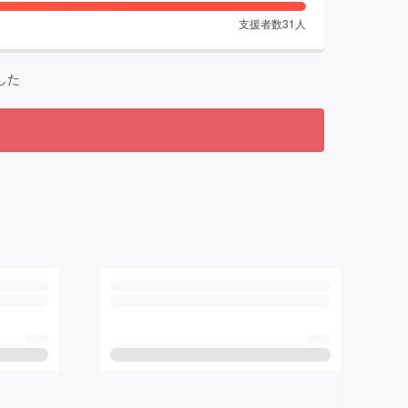
支援者数
31
人
した