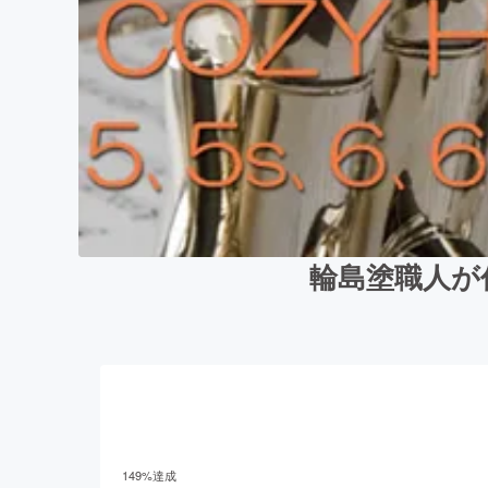
輪島塗職人が
149
%達成