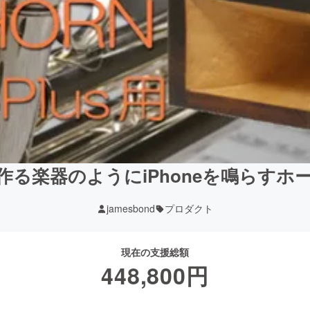
作る楽器のようにiPhoneを鳴らすホ
jamesbond
プロダクト
現在の支援総額
448,800
円