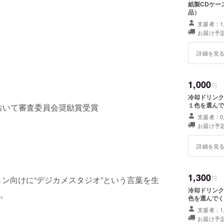
紙製CDケー
品）
支援者：1
お届け予定
詳細を見
1,000
円
冷却ドリンク
１色を選んで
において審査委員会奨励賞受賞
支援者：0
お届け予定
詳細を見
1,300
ン向けに“デジカメスタジオ”という言葉を生
円
冷却ドリンク
。
色を選んでく
支援者：1
お届け予定