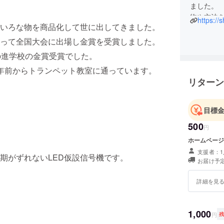
ました。
物や方法
https://
いろな物を商品化して世に出してきました。
す。
って全国大会に出場し金賞を受賞しました。
の進学校の金賞受賞でした。
年前からトランペット教室に通っています。
リターン
目標
500
円
ホームページ
支援者：1
がずれないLED仮設信号機です。
お届け予定
詳細を見
1,000
円