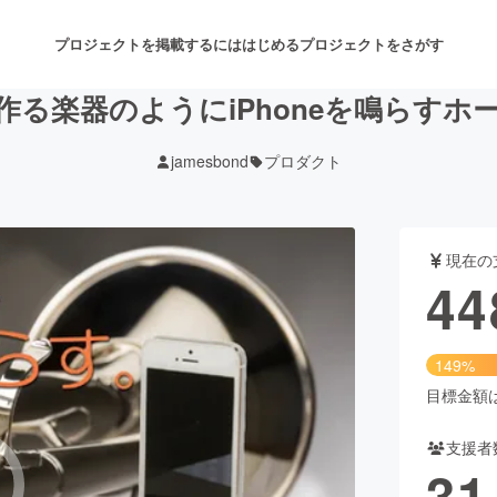
プロジェクトを掲載するには
はじめる
プロジェクトをさがす
作る楽器のようにiPhoneを鳴らすホ
jamesbond
プロダクト
注目のリターン
注目の新着プロジェクト
募集終了が近いプロジェクト
も
現在の
音楽
舞台・パフォーマンス
44
ゲーム・サービス開発
フード・飲食店
149%
書籍・雑誌出版
アニメ・漫画
目標金額は3
支援者
チャレンジ
ビューティー・ヘルスケ
31