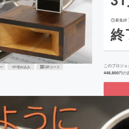
募集終
CAMPFIRE for Social Good
CAMPFIRE Creation
終
CAMPFIREふるさと納税
machi-ya
コミュニティ
このプロジェ
ピー
埋め込み
QRコード
448,800
円の