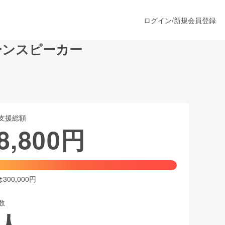
ログイン
/
新規会員登録
ーンスピーカー
うすぐ公開されます
支援総額
プロダクト
8,800
円
ファッション
スポーツ
00,000円
数
ア
ソーシャルグッド
人