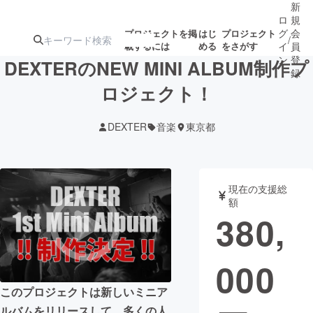
新
ロ
規
グ
会
プロジェクトを掲
はじ
プロジェクト
/
載するには
める
をさがす
イ
員
ン
登
DEXTERのNEW MINI ALBUM制作プ
録
ロジェクト！
人気のプロ
注目のリ
注目の新着プロ
募集終了が近いプ
もうすぐ公開
DEXTER
音楽
東京都
ジェクト
ターン
ジェクト
ロジェクト
されます
アート・写真
音楽
現在の支援総
額
380,
テクノロジー・ガジェット
ゲーム・サ
000
映像・映画
書籍・雑誌
このプロジェクトは新しいミニア
ビジネス・起業
チャレンジ
ルバムをリリースして、多くの人