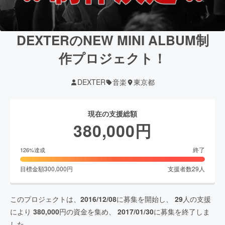
DEXTERのNEW MINI ALBUM制
作プロジェクト！
DEXTER
音楽
東京都
現在の支援総額
380,000
円
終了
126
%達成
目標金額
300,000
円
支援者数
29
人
このプロジェクトは、
2016/12/08
に募集を開始し、
29
人の支援
により
380,000
円の資金を集め、
2017/01/30
に募集を終了しま
した