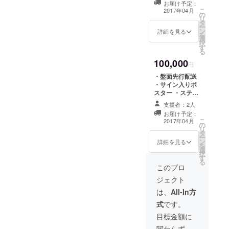
お届け予定：
トとして記載 ・
こ
2017年04月
の
クラウドファウ
リ
タ
ンディング限定T
ー
ン
シャツ ・クラウ
詳細を見る
を
選
ドファウンディ
択
す
ング限定パー
る
カー
100,000
円
・盤面先行配送
・サイン入りポ
スター ・ステッ
カー4種 ・CDに
支援者：2人
名前をクレジッ
お届け予定：
トとして記載 ・
こ
2017年04月
の
クラウドファウ
リ
タ
ンディング限定T
ー
ン
シャツ ・クラウ
詳細を見る
を
選
ドファウンディ
択
す
ング限定パー
る
カー ・2017年
このプロ
DEXTERのライ
ジェクト
ブ年間パスポー
ト
は、
All-In方
式
です。
目標金額に
関わらず、