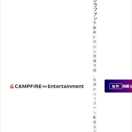
ク
ラ
フ
ァ
ン
手
数
料
0
円
か
ら
実
施
可
能
。
企
画
掲載
無料
か
ら
リ
タ
ー
ン
配
送
ま
で