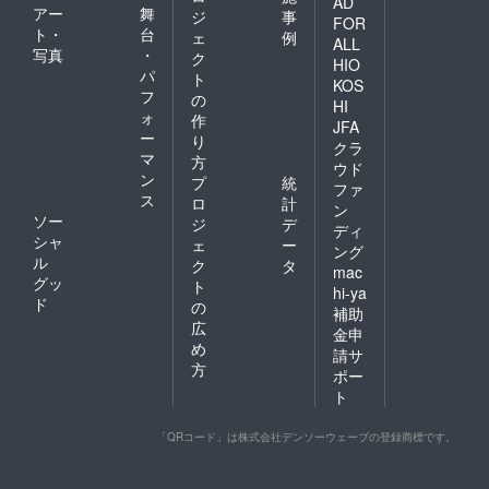
AD
アー
舞
ジ
事
FOR
ト・
台
ェ
例
ALL
写真
・
ク
HIO
パ
ト
KOS
フ
の
HI
ォ
作
JFA
ー
り
クラ
マ
方
ウド
ン
プ
統
ファ
ス
ロ
計
ン
ソー
ジ
デ
ディ
シャ
ェ
ー
ング
ル
ク
タ
mac
グッ
ト
hi-ya
ド
の
補助
広
金申
め
請サ
方
ポー
ト
「QRコード」は株式会社デンソーウェーブの登録商標です。