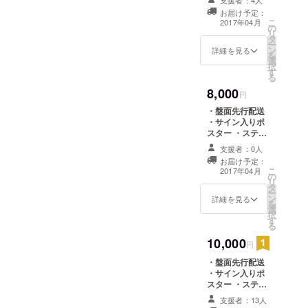
支援者：4人
名前をクレジッ
お届け予定：
トとして記載 ・
こ
2017年04月
の
クラウドファン
リ
タ
ディング限定T
ー
ン
シャツ
詳細を見る
を
選
択
す
る
8,000
円
・盤面先行配送
・サイン入りポ
スター ・ステッ
カー4種 ・CDに
支援者：0人
名前をクレジッ
お届け予定：
トとして記載 ・
こ
2017年04月
の
クラウドファン
リ
タ
ディング限定
ー
ン
パーカー
詳細を見る
を
選
択
す
る
10,000
円
・盤面先行配送
・サイン入りポ
スター ・ステッ
カー4種 ・CDに
支援者：13人
名前をクレジッ