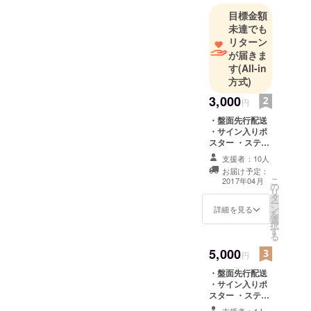
目標金額
未達でも
リターン
が届きま
す
(All-in
方式)
3,000
円
・盤面先行配送
・サイン入りポ
スター ・ステッ
カー4種 ・CDに
支援者：10人
名前をクレジッ
お届け予定：
トとして記載
こ
2017年04月
の
リ
タ
ー
ン
詳細を見る
を
選
択
す
る
5,000
円
・盤面先行配送
・サイン入りポ
スター ・ステッ
カー4種 ・CDに