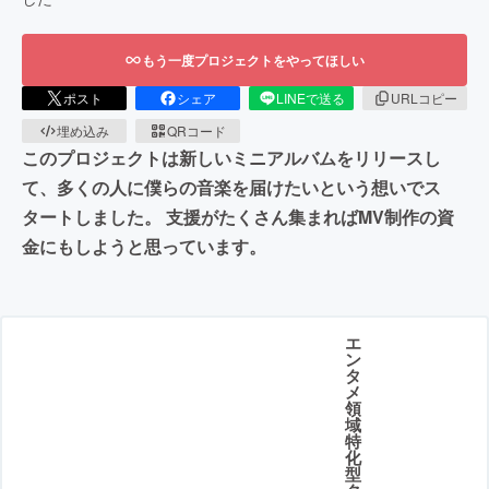
もう一度プロジェクトをやってほしい
ポスト
シェア
LINEで送る
URLコピー
埋め込み
QRコード
このプロジェクトは新しいミニアルバムをリリースし
て、多くの人に僕らの音楽を届けたいという想いでス
タートしました。 支援がたくさん集まればMV制作の資
金にもしようと思っています。
エ
ン
タ
メ
領
域
特
化
型