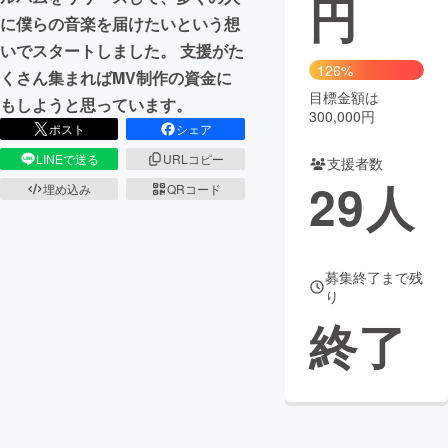
円
に僕らの音楽を届けたいという想
まちづくり・地域活性化
いでスタートしました。 支援がた
126%
くさん集まればMV制作の資金に
目標金額は
CAMPFIRE for Social Good
CAMPFIRE Creation
もしようと思っています。
300,000円
CAMPFIREふるさと納税
machi-ya
コミュニティ
ポスト
シェア
LINEで送る
URLコピー
支援者数
29
人
埋め込み
QRコード
募集終了まで残
り
終了