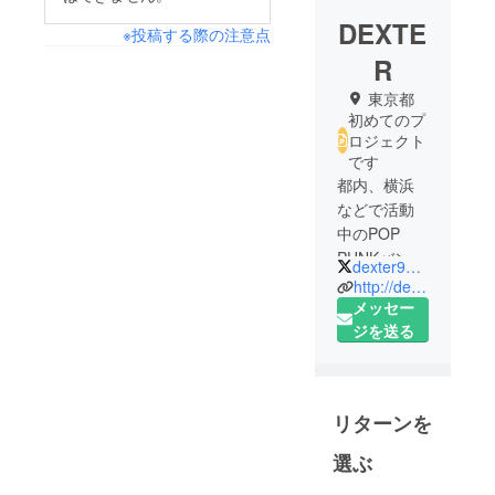
DEXTE
※投稿する際の注意点
R
東京都
初めてのプ
ロジェクト
です
都内、横浜
などで活動
中のPOP
PUNKバン
dexter93_info
http://dexterofficial.wixsite.com/dexter1
メッセー
ジを送る
リターンを
選ぶ