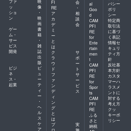
ファ
映
FI
会
バシー
al
ッ
像
RE
・
ポリ
Goo
ショ
・
ア
相
シー
d
ン
映
カ
談
特定商
CAM
画
デ
会
取引法
PFI
ゲー
書
ミ
に基づ
RE
ム・
籍
ー
く表記
for
サー
・
と
情報セ
Ente
ビス
雑
は
キュリ
rtain
開発
誌
ク
サ
ティ方
men
出
ラ
ポ
針
t
版
ウ
ー
反社基
CAM
ビジ
ビ
ド
ト
本方針
PFI
ネ
ュ
フ
サ
カスタ
RE
ス・
ー
ァ
ー
マーハ
for
起業
テ
ン
ビ
ラスメ
Spor
ィ
デ
ス
ントに
ts
ー
ィ
対する
CAM
・
ン
考え方
PFI
ヘ
グ
クッ
RE
ル
と
キーポ
ふる
ス
は
リシー
さと
ケ
プ
実
納税
ア
ロ
施