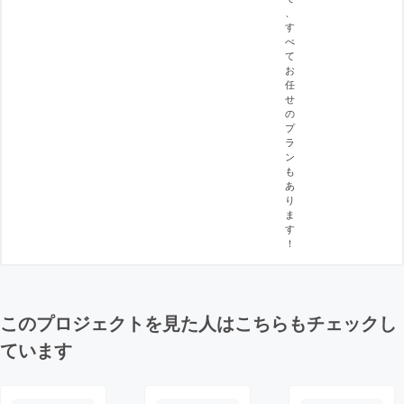
、
す
べ
て
お
任
せ
の
プ
ラ
ン
も
あ
り
ま
す
！
このプロジェクトを見た人はこちらもチェックし
ています