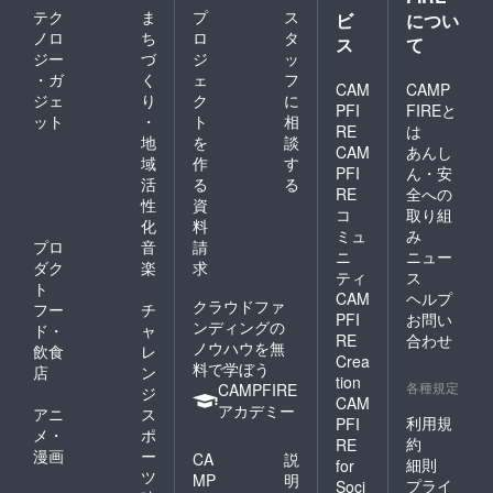
テク
ま
プ
ス
ビ
につい
ノロ
ち
ロ
タ
ス
て
ジー
づ
ジ
ッ
・ガ
く
ェ
フ
CAM
CAMP
ジェ
り
ク
に
PFI
FIREと
ット
・
ト
相
RE
は
地
を
談
CAM
あんし
域
作
す
PFI
ん・安
活
る
る
RE
全への
性
資
コ
取り組
化
料
ミュ
み
プロ
音
請
ニ
ニュー
ダク
楽
求
ティ
ス
ト
CAM
ヘルプ
クラウドファ
フー
チ
PFI
お問い
ンディングの
ド・
ャ
RE
合わせ
ノウハウを無
飲食
レ
Crea
料で学ぼう
店
ン
tion
各種規定
CAMPFIRE
ジ
CAM
アカデミー
アニ
ス
利用規
PFI
メ・
ポ
約
RE
漫画
ー
CA
説
細則
for
ツ
MP
明
プライ
Soci