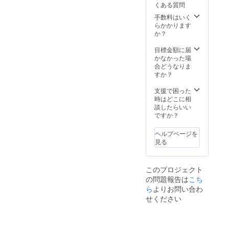
けない
くある質問
嫌われ
場合は
てい
手数料はいく
「ライ
る」カ
らかかります
ブチ
バー音
か？
ケット
源
不要」
（MP3
目標金額に届
の旨を
） ・花
かなかった場
備考欄
譜から
合どうなりま
にご記
の支援
すか？
入くだ
者様へ
さい。
の御礼
支援で困った
※エンド
メッ
時はどこに相
ロール
セージ
談したらいい
クレ
（音声
ですか？
ジット
デー
表示希
タ） ・
望のお
ヘルプページを
「不可
名前を
見る
解」ラ
ローマ
イブチ
字で20
ケット
文字以
このプロジェクト
・歌っ
内で備
の問題報告は
こち
てみた
考欄に
アルバ
ら
よりお問い合わ
ご記入
ム（5曲
くださ
せください
入り）※
い。
サイン
付き ・
【CF限