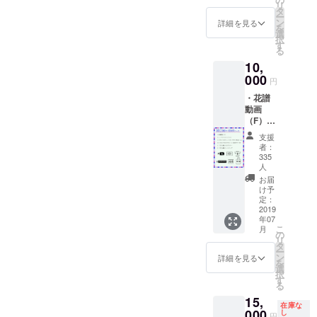
の支援
リ
zwei」
タ
者様へ
ー
・
ン
詳細を見る
の御礼
を
OBSER
選
メッ
択
VERタ
す
セージ
る
オル
（音声
10,
（CF限
デー
000
定カ
タ） ※
円
ラーA）
エンド
・花譜
・「不
ロール
動画
可解」
クレ
（F）
B2ポス
ジット
・エン
ター ・
表示希
支援
ドロー
「不可
者：
望のお
ルクレ
解」
335
名前を
ジット
人
トート
ローマ
・オリ
バッグ
お届
字で20
ジナルT
け予
※エンド
文字以
シャツ
定：
ロール
内で備
2019
（D）
クレ
考欄に
年07
「FUK
ジット
ご記入
こ
月
AKAI
の
表示希
くださ
リ
two」
タ
望のお
い。
ー
・
ン
詳細を見る
名前を
を
OBSER
選
アル
択
VERタ
す
ファ
る
オル
ベット
15,
（CF限
で20文
在庫な
000
定カ
し
字以内
円