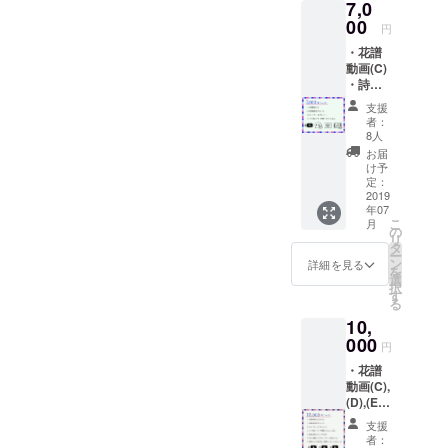
7,0
00
円
・花譜
動画(C)
・詩集
朗読音
支援
声
者：
DL（M
8人
P3） ・
お届
エンド
け予
ロール
定：
クレ
2019
年07
ジット
こ
月
・「不
の
リ
可解」
タ
ー
ライブ
ン
詳細を見る
を
映像一
選
択
部のみ
す
る
（定
10,
点） ※
エンド
000
円
ロール
・花譜
クレ
動画(C),
ジット
(D),(E)
表示希
・詩集
望のお
支援
朗読音
名前を
者：