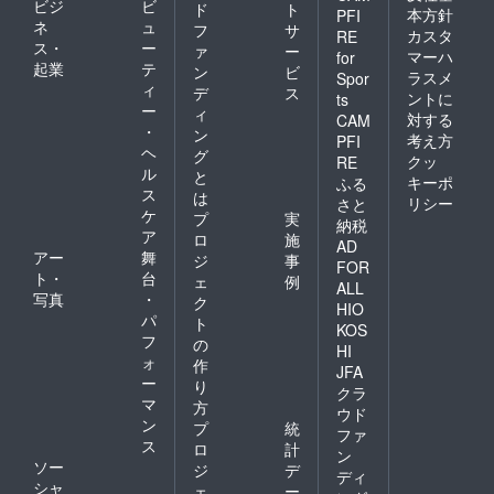
ビジ
ビ
ド
ト
本方針
PFI
ネ
ュ
フ
サ
カスタ
RE
ス・
ー
ァ
ー
マーハ
for
起業
テ
ン
ビ
ラスメ
Spor
ィ
デ
ス
ントに
ts
ー
ィ
対する
CAM
・
ン
考え方
PFI
ヘ
グ
クッ
RE
ル
と
キーポ
ふる
ス
は
リシー
さと
ケ
プ
実
納税
ア
ロ
施
AD
アー
舞
ジ
事
FOR
ト・
台
ェ
例
ALL
写真
・
ク
HIO
パ
ト
KOS
フ
の
HI
ォ
作
JFA
ー
り
クラ
マ
方
ウド
ン
プ
統
ファ
ス
ロ
計
ン
ソー
ジ
デ
ディ
シャ
ェ
ー