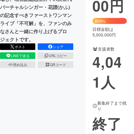
00
円
バーチャルシンガー・花譜(かふ)
まちづくり・地域活性化
の記念すべきファーストワンマン
809%
ライブ「不可解」を、ファンのみ
目標金額は
CAMPFIRE for Social Good
CAMPFIRE Creation
なさんと一緒に作り上げるプロ
5,000,000円
CAMPFIREふるさと納税
machi-ya
コミュニティ
ジェクトです。
ポスト
シェア
支援者数
4,04
LINEで送る
URLコピー
埋め込み
QRコード
1
人
募集終了まで残
り
終了