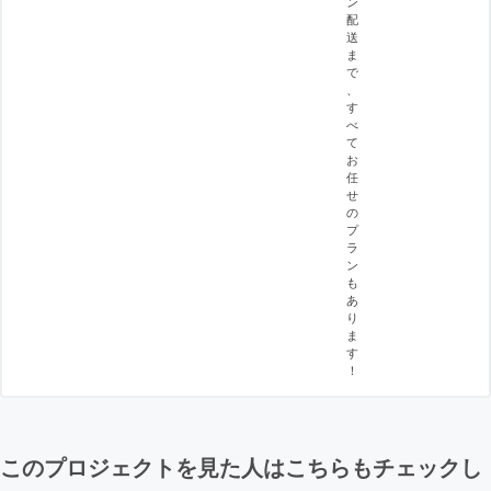
ン
配
送
ま
で
、
す
べ
て
お
任
せ
の
プ
ラ
ン
も
あ
り
ま
す
！
このプロジェクトを見た人はこちらもチェックし