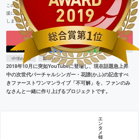
このプロジェクトは、
2019/05/20
に募集を開始し、
4,041
人の支
援により
40,493,000
円の資金を集め、
2019/06/09
に募集を終了
しました
もう一度プロジェクトをやってほしい
83
ポスト
シェア
LINEで送る
URLコピー
埋め込み
QRコード
2018年10月に突如YouTubeに登場し、現在話題急上昇
中の次世代バーチャルシンガー・花譜(かふ)の記念すべ
きファーストワンマンライブ「不可解」を、ファンのみ
なさんと一緒に作り上げるプロジェクトです。
エ
ン
タ
メ
領