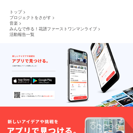
定】
「不可
トップ
>
解」ス
プロジェクトをさがす
>
ペシャ
音楽
>
ルカー
ド ・
みんなで作る！花譜ファーストワンマンライブ
>
「魔
活動報告一覧
女」
CD（復
刻盤）
・「魔
女」リ
ミック
ス音源
（MP3
） ・
【50着
限定】
花譜ス
ペシャ
ルコー
ト（衣
装を再
現した
もの）
・お届
け用ス
ペシャ