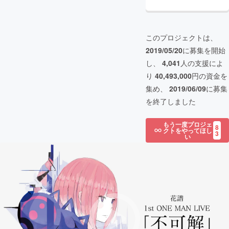
このプロジェクトは、
2019/05/20
に募集を開始
し、
4,041
人の支援によ
り
40,493,000
円の資金を
集め、
2019/06/09
に募集
を終了しました
もう一度プロジェ
8
クトをやってほし
3
い