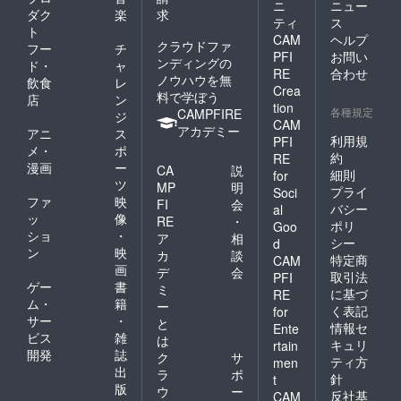
ニ
ニュー
くださ
ダク
楽
求
ティ
ス
い。
ト
CAM
ヘルプ
クラウドファ
フー
チ
PFI
お問い
ンディングの
ド・
ャ
RE
合わせ
ノウハウを無
飲食
レ
Crea
料で学ぼう
店
ン
tion
各種規定
CAMPFIRE
ジ
CAM
アカデミー
アニ
ス
利用規
PFI
メ・
ポ
約
RE
漫画
ー
CA
説
細則
for
ツ
MP
明
プライ
Soci
ファ
映
FI
会
バシー
al
ッ
像
RE
・
ポリ
Goo
ショ
・
ア
相
シー
d
ン
映
カ
談
特定商
CAM
画
デ
会
取引法
PFI
ゲー
書
ミ
に基づ
RE
ム・
籍
ー
く表記
for
サー
・
と
情報セ
Ente
ビス
雑
は
キュリ
rtain
開発
誌
ク
サ
ティ方
men
出
ラ
ポ
針
t
版
ウ
ー
反社基
CAM