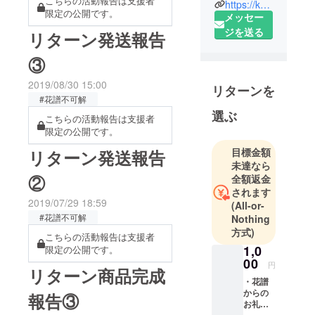
こちらの活動報告は支援者
https://kamitsubaki.jp/artist/kaf/
才。様々な
実施まで無事辿り着き、関
限定の公開です。
メッセー
偶然により
係者の皆様と支援してくだ
ジを送る
リターン発送報告
発見された
さったファンの皆様には改
類い稀なる
③
歌声を持
めて心よりの感謝をしてお
つ、次世代
2019/08/30 15:00
ります。来週9/11にはいよ
リターンを
型バーチャ
#花譜不可解
いよ花譜ファーストアルバ
ルシン
選ぶ
こちらの活動報告は支援者
ム「 観測」がリリースされ
ガー。
限定の公開です。
2018年10
ます。自信をもってお勧め
目標金額
リターン発送報告
月、仮想世
未達なら
出来る素晴らしい作品にな
界を拠点と
②
全額返金
りました。是非この「観
しながら現
されます
2019/07/29 18:59
(All-or-
測」を沢山の方々に聴いて
実世界への
#花譜不可解
Nothing
活動を 本格
頂きたいです。そして、
方式)
開始。彼女
こちらの活動報告は支援者
9/14にはニコニコ生放送で
1,0
限定の公開です。
の歌声と
00
「不可解」の一度限りの再
円
SNSにアッ
リターン商品完成
・花譜
プされるリ
放送を実施することになり
からの
報告③
アルとバー
ました。当日の放送を見逃
お礼文
チャルが融