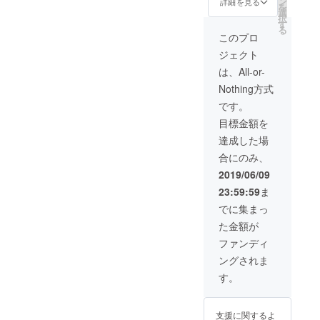
ン
ケット
詳細を見る
文字以
を
花譜動
選
・歌っ
内で備
択
画(A),
す
てみた
考欄に
る
(B),(C),
アルバ
このプロ
ご記入
(D),(E)
ム（5曲
くださ
ジェクト
・詩集
入り）※
い。
朗読音
サイン
は、All-or-
声
付き ・
Nothing方式
（MP3
【CF限
） ・エ
定】
です。
ンド
「不可
目標金額を
ロール
解」ス
クレ
ペシャ
達成した場
ジット
ルカー
合にのみ、
・「不
ド ・
可解」
「魔
2019/06/09
ライブ
女」
23:59:59
ま
映像フ
CD（復
ル
刻盤）
でに集まっ
ver（定
・「魔
た金額が
点,ス
女」リ
イッチ
ミック
ファンディ
ング）
ス音源
ングされま
・新曲
（MP3
音源
） ※ラ
す。
（MP3
イブに
）※未発
ご参加
表 ・
いただ
支援に関するよ
「命に