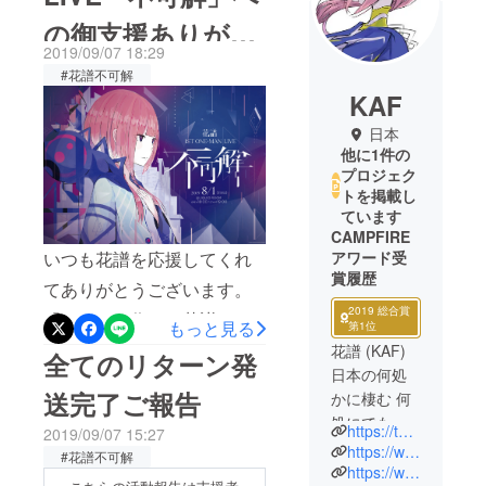
の御支援ありがと
2019/09/07 18:29
うございました！
#花譜不可解
KAF
日本
他に1件の
プロジェク
トを掲載し
ています
CAMPFIRE
いつも花譜を応援してくれ
アワード受
賞履歴
てありがとうございます。
2019 総合賞
「みんなで作る！花譜
もっと見る
第1位
ファーストワンマンライ
花譜 (KAF)
全てのリターン発
日本の何処
ブ」のクラウドファンディ
送完了ご報告
かに棲む 何
ングのリターンが本日全て
処にでもい
https://twitter.com/virtual_kaf
2019/09/07 15:27
お届けし終わりました。
る 何処にも
https://www.youtube.com/channel/UCQ1U65-CQdIoZ2_NA4Z4F7A
#花譜不可解
ファーストワンマンライブ
いない 17
https://www.instagram.com/virtual_kaf/