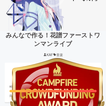
みんなで作る！花譜ファーストワ
ンマンライブ
KAF
音楽
現在の支援総額
40,493,000
円
終了
809
%達成
目標金額
5,000,000
円
支援者数
4,041
人