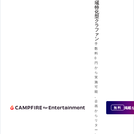
域
特
化
型
ク
ラ
フ
ァ
ン
手
数
料
0
円
か
ら
実
施
可
能
。
企
画
掲載
無料
か
ら
リ
タ
ー