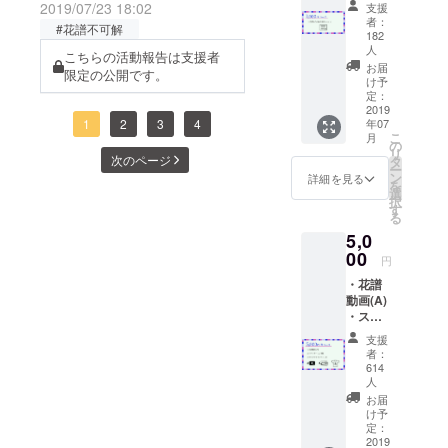
章（テ
2019/07/23 18:02
支援
した方から本当に沢山のお
キス
合した映像
者：
#花譜不可解
ト）
182
声を頂き、本来は実施予定
や写真が話
人
こちらの活動報告は支援者
題を呼び、
ではなかったのですがク
お届
限定の公開です。
け予
フォロワー
ローズドの有料放送という
定：
が急増。現
2019
形で"再放送オリジナル編集
年07
1
2
3
4
在YouTube
こ
月
の
ver."の一度限りの再放送を
チャンネル
リ
次のページ
タ
ー
登録者数は
ン
詳細を見る
実施させて頂きます。沢山
を
選
50万人を超
択
の方々の御支援、御協力に
す
る
よりこの「不可解」が無事
5,0
00
円
終わり、本当の意味で花譜
・花譜
は誕生することが出来まし
動画(A)
・ス
た。それでも未だ花譜は
テッ
支援
「未完成」です。花譜の物
カー(A)
者：
3種 ・
614
語はたった今始まったばか
オリジ
人
ナルT
お届
りなのですから。10月には
シャツ
け予
(A)
定：
私達の新たな試みについて
2019