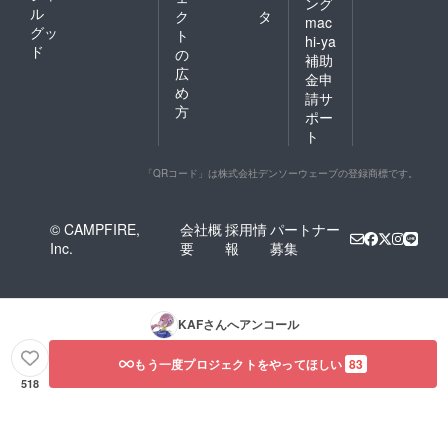
ング
ル
ク
タ
mac
グッ
ト
hi-ya
ド
の
補助
広
金申
め
請サ
方
ポー
ト
「QRコード」は株式会社デンソーウェーブの登録商標です。
© CAMPFIRE,
会社概
採用情
パートナー
Inc.
要
報
募集
KAF
さんへアンコール
もう一度プロジェクトをやってほしい
83
518