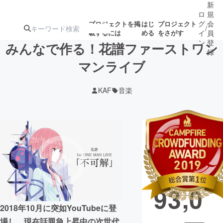
新
ロ
規
グ
会
プロジェクトを掲
はじ
プロジェクト
/
載するには
める
をさがす
イ
員
ン
登
みんなで作る！花譜ファーストワン
録
マンライブ
人気のプロ
注目のリ
注目の新着プロ
募集終了が近いプ
もうすぐ公開
KAF
音楽
ジェクト
ターン
ジェクト
ロジェクト
されます
アート・写真
音楽
現在の支援総
額
40,4
テクノロジー・ガジェット
ゲーム・サ
93,0
映像・映画
書籍・雑誌
2018年10月に突如YouTubeに登
ビジネス・起業
チャレンジ
場し、現在話題急上昇中の次世代