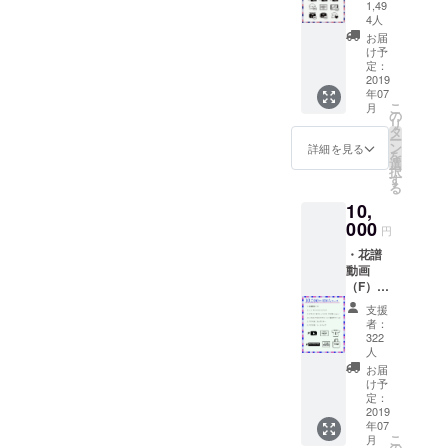
声
ローマ
1,49
DL（M
字で20
4人
P3） ・
文字以
お届
エンド
内で備
け予
ロール
定：
考欄に
2019
クレ
ご記入
年07
ジット
くださ
こ
月
・「不
の
い。
リ
可解」
タ
ー
ライブ
ン
詳細を見る
を
映像フ
選
択
ル
す
る
ver（定
10,
点） ・
000
新曲音
円
源
・花譜
（MP3
動画
）※未発
（F）
表 ・
・エン
「命に
支援
ドロー
嫌われ
者：
ルクレ
てい
322
ジット
人
る」カ
・オリ
バー音
お届
ジナルT
け予
源
シャツ
定：
（MP3
2019
（C）
） ・花
年07
「不可
譜から
こ
月
解
の