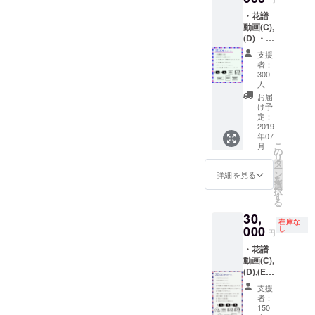
ラーB）
で備考
・花譜
・「花
欄にご
動画(C),
と心
記入く
(D) ・エ
臓」B2
ださ
ンド
ポス
い。
支援
ロール
ター ・
者：
クレ
「花と
300
ジット
人
心臓」
・「不
トート
お届
可解」
け予
バッグ
ライブ
定：
※エンド
2019
映像フ
ロール
年07
ル
クレ
こ
月
ver（ス
の
ジット
リ
イッチ
タ
表示希
ー
ング）
ン
詳細を見る
望のお
を
・「不
選
名前を
択
可解」
す
アル
る
ライブ
ファ
30,
チケッ
ベット
在庫な
000
ト ・
し
で20文
円
歌って
字以内
・花譜
みたア
で備考
動画(C),
ルバム
欄にご
(D),(E)
（5曲入
記入く
・詩集
り） ・
ださ
支援
朗読音
【CF限
者：
い。
声
定】
150