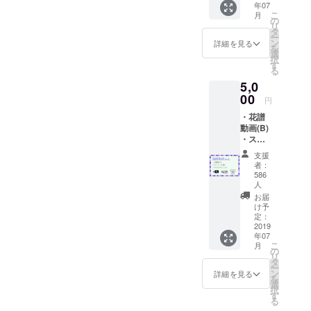
年07
のお知らせが出来るかもし
こ
月
の
リ
れません。御期待くださ
タ
ー
ン
詳細を見る
い。これからも花譜や皆様
を
選
択
す
とワクワクするような、音
る
5,0
楽を通じた「少しだけ」世
00
円
界を変える為の実験を一緒
・花譜
に創っていきたいです。御
動画(B)
・ス
支援本当にありがとうござ
テッ
支援
カー(B)
いました！バーチャルシン
者：
3種 ・
586
ガー花譜運営チームプロ
オリジ
人
ナルT
お届
デューサー
シャツ
け予
(B)
定：
2019
年07
こ
月
の
リ
タ
ー
ン
詳細を見る
を
選
択
す
る