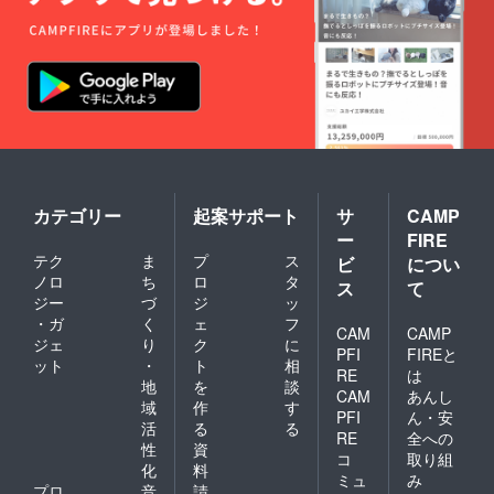
ルBOX
※ライブ
にご参
加いた
だけな
い場合
は「ラ
イブチ
ケット
不要」
の旨を
備考欄
カテゴリー
起案サポート
サ
CAMP
にご記
ー
FIRE
入くだ
テク
ま
プ
ス
ビ
につい
さい。
ノロ
ち
ロ
タ
※エンド
ス
て
ロール
ジー
づ
ジ
ッ
クレ
・ガ
く
ェ
フ
CAM
CAMP
ジット
ジェ
り
ク
に
表示希
PFI
FIREと
ット
・
ト
相
望のお
RE
は
地
を
談
名前を
CAM
あんし
ローマ
域
作
す
PFI
ん・安
字で20
活
る
る
RE
全への
文字以
性
資
内で備
コ
取り組
化
料
考欄に
ミュ
み
プロ
音
請
ご記入