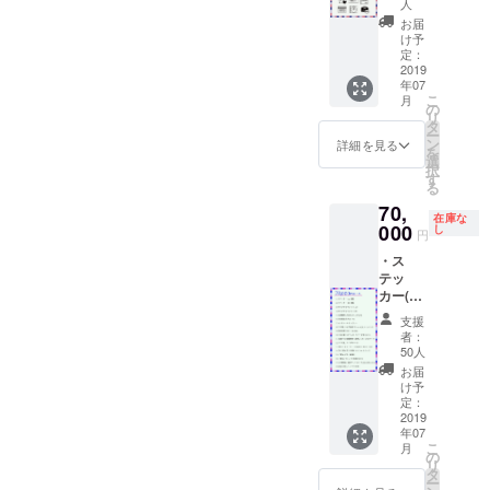
DL（M
人
「不可
P3） ・
解」ス
お届
エンド
け予
ペシャ
ロール
定：
ルカー
2019
クレ
ド ※ラ
年07
ジット
イブに
こ
月
・「不
の
ご参加
リ
可解」
タ
いただ
ー
ライブ
ン
詳細を見る
けない
を
映像フ
選
場合は
択
ル
す
「ライ
る
ver（定
ブチ
70,
点、ス
ケット
在庫な
000
イッチ
し
不要」
円
ング）
の旨を
・ス
・花譜
備考欄
テッ
からの
にご記
カー(A)
支援者
入くだ
3種 ・
様への
さい。
支援
ステッ
御礼
者：
※エンド
カー(B)
メッ
50人
ロール
3種 ・
セージ
お届
クレ
オリジ
（音声
け予
ジット
ナルT
定：
デー
表示希
シャツ
2019
タ） ・
望のお
年07
(A) ・オ
「不可
名前を
こ
月
リジナ
の
解」ラ
ローマ
リ
ルTシャ
タ
イブチ
字で20
ー
ツ(B) ・