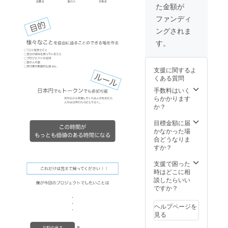
た金額が
「※支援
す。 そ
す。 ま
時、必
れをレ
た、ご
ファンディ
ず備考
ポート
希望の
ングされま
欄にご
頂いて
協賛方
希望の
も、そ
法がご
す。
お名前
のまま
ざいま
をご記
記憶に
したら
入くだ
残して
ご相談
支援に関するよ
さい。
いただ
に乗ら
くある質問
記入の
いても
せてい
ない場
構いま
ただき
手数料はいく
合は
せん。
ます。
らかかります
CAMPF
「※支援
「※支援
か？
IREの
時、必
時、必
ユー
ず備考
ず備考
目標金額に届
ザー名
欄にご
欄にご
かなかった場
を掲載
希望の
希望の
合どうなりま
いたし
お名前
お名前
すか？
ます。
をご記
をご記
ご了承
入くだ
入くだ
支援で困った
くださ
さい。
さい。
時はどこに相
い。」
記入の
記入の
談したらいい
ない場
ない場
ですか？
合は
合は
CAMPF
CAMPF
ヘルプページを
IREの
IREの
見る
ユー
ユー
ザー名
ザー名