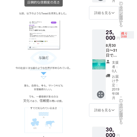
こ
月
です。
前に
の
通費は
IREの
リ
連日参
メール
タ
含まれ
ユー
ー
加する
にて、
ン
ません
詳細を見る
ザー名
を
方は、
以下の
選
のでご
を掲載
択
「必
項目を
す
注意く
いたし
る
ず」そ
お送り
ださ
ます。
25,
の日程
くださ
い。
ご了承
残り
もプラ
000
い。 ・
300
「※支援
くださ
円
ンとし
名前 ・
時、必
い。」
8月30
て参加
参加日
ず備考
日〜31
してく
程 ・職
欄にご
日で参
ださ
業 ま
希望の
加する
い。
た、こ
お名前
支援
人に向
「陸」
の金額
をご記
者：
けたプ
とは間
には食
0人
入くだ
ランで
違えな
費・宿
さい。
お届
す。
いよう
泊費が
け予
記入の
コース
にして
定：
含まれ
ない場
名は
2019
くださ
ます
合は
年08
「海」
い。 事
が、交
CAMPF
こ
月
です。
前に
の
通費は
IREの
リ
連日参
メール
タ
含まれ
ユー
ー
加する
にて、
ン
ません
詳細を見る
ザー名
を
方は、
以下の
選
のでご
を掲載
択
「必
項目を
す
注意く
いたし
る
ず」そ
お送り
ださ
ます。
30,
の日程
くださ
い。
ご了承
もプラ
000
い。 ・
「※支援
くださ
円