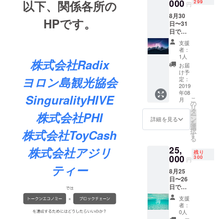
もプラ
000
い。 ・
以下、関係各所の
299
「※支援
くださ
円
ンとし
名前 ・
時、必
い。」
8月30
て参加
参加日
ず備考
HPです。
日〜31
してく
程 ・職
欄にご
日で参
ださ
業 ま
希望の
加する
い。
た、こ
お名前
支援
人に向
「海」
の金額
をご記
者：
けたプ
とは間
には食
1人
入くだ
株式会社Radix
ランで
違えな
費・宿
さい。
お届
す。
いよう
泊費が
け予
記入の
コース
ヨロン島観光協会
にして
定：
含まれ
ない場
名は
2019
くださ
ます
合は
年08
「陸」
い。 事
が、交
SinguralityHIVE
CAMPF
こ
月
です。
前に
の
通費は
IREの
リ
連日参
メール
タ
含まれ
ユー
株式会社PHI
ー
加する
にて、
ン
ません
詳細を見る
ザー名
を
方は、
以下の
選
のでご
を掲載
択
株式会社ToyCash
「必
項目を
す
注意く
いたし
る
ず」そ
お送り
ださ
ます。
25,
の日程
株式会社アジリ
くださ
い。
ご了承
残り
もプラ
000
い。 ・
300
「※支援
くださ
円
ンとし
名前 ・
時、必
ティー
い。」
8月25
て参加
参加日
ず備考
日〜26
してく
程 ・職
欄にご
日で参
ださ
業 ま
希望の
加する
い。
た、こ
お名前
支援
人に向
「海」
の金額
をご記
者：
けたプ
とは間
には食
0人
入くだ
ランで
違えな