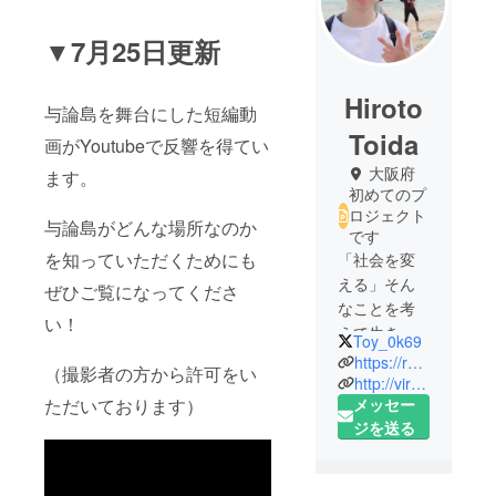
▼7月25日更新
Hiroto
与論島を舞台にした短編動
Toida
画がYoutubeで反響を得てい
大阪府
ます。
初めてのプ
ロジェクト
与論島がどんな場所なのか
です
を知っていただくためにも
「社会を変
える」そん
ぜひご覧になってくださ
なことを考
い！
えて生きて
Toy_0k69
います。
https://radix-media.co.jp/
（撮影者の方から許可をい
http://virtual-coiner.info/
メッセー
ただいております）
大阪府立大
ジを送る
学を中退
し、元々イ
ンターンを