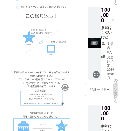
す
さい。
いたし
る
がプロ
ます。
記入の
ます。
100
ジェク
イベン
ない場
ご了承
トが終
,00
トの企
合は
くださ
わって
画に携
0
CAMPF
い。」
円
感じて
わらな
IREの
いるこ
参加は
くて
ユー
とを直
しない
も、イ
ザー名
接お話
けど、
ベント
を掲載
させて
今回の
に来な
いたし
支援
いただ
プロ
くても
ます。
者：
きま
ジェク
イベン
ご了承
0人
す。
トを支
トを知
くださ
お届
（食
援して
ること
い。」
け予
事、飲
くださ
ができ
定：
み、な
る方向
2019
ます。
年09
んでも
けのプ
「※支援
こ
月
構いま
ランで
時、必
の
リ
せん。
す。 リ
ず備考
タ
ー
イベン
ターン
欄にご
ン
詳細を見る
を
トへの
とし
希望の
選
択
参加は
て、僕
お名前
す
る
別の支
がプロ
をご記
100
援にて
ジェク
入くだ
お願い
トが終
,00
さい。
してい
わって
記入の
0
円
ま
感じて
ない場
す。）
いるこ
参加は
合は
企画ま
とを直
しない
CAMPF