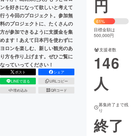
円
ンを好きになって欲しいと考えて
まちづくり・地域活性化
行う今回のプロジェクト。参加無
61%
料のプロジェクトに、たくさんの
目標金額は
CAMPFIRE for Social Good
CAMPFIRE Creation
方が参加できるように支援金を集
500,000円
CAMPFIREふるさと納税
machi-ya
コミュニティ
めます！あえて日本円を使わずに
ヨロンを楽しむ、新しい観光のあ
支援者数
146
り方を作り上げます。ぜひご覧に
なっていってください！
ポスト
シェア
人
LINEで送る
URLコピー
埋め込み
QRコード
募集終了まで残
り
終了