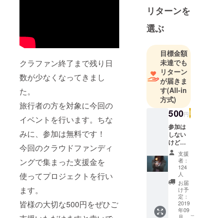
していた会
リターンを
社で働いて
います。
選ぶ
働くとは？
生きると
目標金額
は？社会と
未達でも
クラファン終了まで残り日
は？自然と
リターン
数が少なくなってきまし
は？宇宙と
が届きま
は？
す
(All-in
た。
方式)
そんな抽象
旅行者の方を対象に今回の
度の高い話
500
円
イベントを行います。ちな
をすること
参加は
が好きで
みに、参加は無料です！
しない
す。
けど、
今回のクラウドファンディ
今回の
支援
プロ
者：
ングで集まった支援金を
今のモチ
ジェク
124
トを支
ベーション
人
使ってプロジェクトを行い
援して
お届
は完全に
くださ
ます。
け予
トークンエ
る方向
定：
皆様の大切な500円をぜひご
2019
けのプ
コノミーを
年09
ランで
こ
作ること。
月