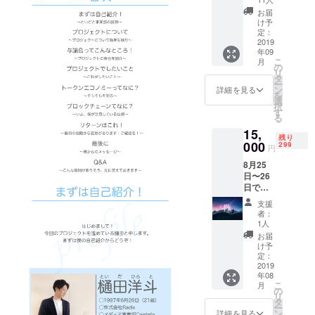
に指定のアカウ
いたし
トを支
ントと適当な数
お届
ます。
援して
け予
字を記載くださ
ご了承
くださ
定：
い。 支援後、指
くださ
る方向
2019
定のアカウント
い。」
年09
けのプ
へDMと合わせて
こ
月
ランで
の
その数字をお送
リ
す。 リ
タ
りください。 そ
ー
ターン
ン
詳細を見る
の日から1ヶ月間
を
とし
選
リツイートとい
択
て、支
す
いねを行いま
る
援者様
す！ 公序良俗に
15,
に向け
反する内容、法
残り
た感謝
000
299
令に違反する内
円
の動画
容などはお受け
8月25
を与論
できません。
日〜26
島で
日で参
撮っ
加する
て、お
支援
人に向
送りし
者：
けたプ
ます！
1人
ランで
言って
お届
す。
欲しい
け予
コース
言葉等
定：
名は
2019
があれ
年08
「陸」
ばメー
こ
月
です。
ルに記
の
リ
連日参
載くだ
タ
ー
加する
さい。
ン
詳細を見る