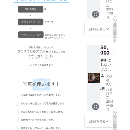
れら以
泊費が
け予
記入の
感じた
外なら
定：
含まれ
ない場
ことを
2019
どんな
ます
合は
年09
テキス
イベン
が、交
CAMPF
こ
月
トにし
トでも
の
通費は
IREの
リ
ます。
開催し
タ
含まれ
ユー
ー
それを
ていた
ン
ません
詳細を見る
ザー名
を
pdfデー
だいて
選
のでご
を掲載
択
タにし
結構で
す
注意く
いたし
る
てお送
す。 開
ださ
ます。
50,
りしま
催する
い。
ご了承
す！ こ
000
コンテ
「※支援
くださ
円
のイベ
ンツに
時、必
い。」
参加は
ントを
関して
ず備考
しない
通して
は事前
欄にご
けど、
どんな
に確認
希望の
今回の
ことを
させて
お名前
支援
プロ
感じた
いただ
をご記
者：
ジェク
のか、
きま
0人
入くだ
トを支
何を学
す。
さい。
お届
援して
んだの
「※支援
け予
記入の
くださ
か、プ
定：
時、必
ない場
る方向
2019
ロジェ
ず備考
合は
年09
けのプ
クトに
欄にご
CAMPF
こ
月
ランで
関して
の
希望の
IREの
リ
す。 リ
の様々
タ
お名前
ユー
ー
ターン
なこと
ン
をご記
詳細を見る
ザー名
を
とし
をデー
選
入くだ
を掲載
択
て、僕
タにし