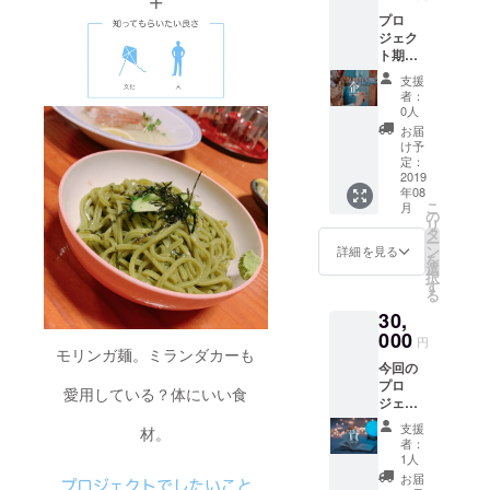
ンとし
名前 ・
時、必
い。」
プロ
て参加
参加日
ず備考
ジェク
してく
程 ・職
欄にご
ト期間
ださ
業 ま
希望の
中にコ
い。
た、こ
お名前
支援
ンテン
「陸」
の金額
をご記
者：
ツを開
とは間
には食
0人
入くだ
催する
違えな
費・宿
さい。
お届
権利を
いよう
泊費が
け予
記入の
あげ
にして
定：
含まれ
ない場
ちゃい
2019
くださ
ます
合は
年08
ます！
い。 事
が、交
CAMPF
こ
月
悪いこ
前に
の
通費は
IREの
リ
と・騙
メール
タ
含まれ
ユー
ー
すよう
にて、
ン
ません
詳細を見る
ザー名
を
なこ
以下の
選
のでご
を掲載
択
と・倫
項目を
す
注意く
いたし
る
理観に
お送り
ださ
ます。
30,
反する
くださ
い。
ご了承
ような
000
い。 ・
「※支援
くださ
円
こと・
モリンガ麺。ミランダカーも
名前 ・
時、必
い。」
今回の
それは
参加日
ず備考
プロ
ダメだ
程 ・職
欄にご
愛用している？体にいい食
ジェク
ろと運
業 ま
希望の
トを通
営側が
た、こ
お名前
支援
材。
して企
判断す
の金額
をご記
者：
画者
るも
には食
1人
入くだ
（樋
の、こ
費・宿
さい。
お届
田）が