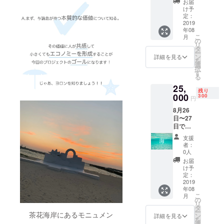
費・宿
さい。
お届
す。
いよう
泊費が
け予
記入の
コース
にして
定：
含まれ
ない場
名は
2019
くださ
ます
合は
年08
「海」
い。 事
が、交
CAMPF
こ
月
です。
前に
の
通費は
IREの
リ
連日参
メール
タ
含まれ
ユー
ー
加する
にて、
ン
ません
詳細を見る
ザー名
を
方は、
以下の
選
のでご
を掲載
択
「必
項目を
す
注意く
いたし
る
ず」そ
お送り
ださ
ます。
25,
の日程
くださ
い。
ご了承
残り
もプラ
000
い。 ・
300
「※支援
くださ
円
ンとし
名前 ・
時、必
い。」
8月26
て参加
参加日
ず備考
日〜27
してく
程 ・職
欄にご
日で参
ださ
業 ま
希望の
加する
い。
た、こ
お名前
支援
人に向
「陸」
の金額
をご記
者：
けたプ
とは間
には食
0人
入くだ
ランで
違えな
費・宿
さい。
お届
す。
いよう
泊費が
け予
記入の
コース
にして
定：
含まれ
ない場
名は
2019
くださ
ます
合は
年08
「海」
い。 事
が、交
CAMPF
こ
月
です。
前に
の
通費は
IREの
リ
連日参
メール
タ
含まれ
ユー
ー
加する
茶花海岸にあるモニュメン
にて、
ン
ません
詳細を見る
ザー名
を
方は、
以下の
選
のでご