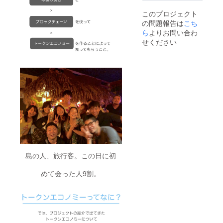
を掲載
を掲載
このプロジェクト
いたし
いたし
の問題報告は
こち
ます。
ます。
ご了承
ご了承
ら
よりお問い合わ
くださ
くださ
せください
い。」
い。」
島の人、旅行客。この日に初
めて会った人9割。