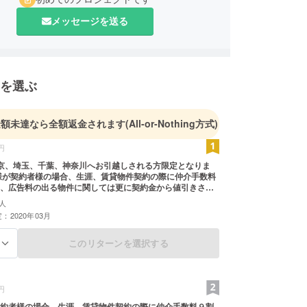
メッセージを送る
を選ぶ
金額未達なら全額返金されます
(All-or-Nothing方式)
円
京、埼玉、千葉、神奈川へお引越しされる方限定となりま
様が契約者様の場合、生涯、賃貸物件契約の際に仲介手数料
、広告料の出る物件に関しては更に契約金から値引きさせ
永５割引』プレート１枚と一回限りですがご家族や友人が
人
を受けられる『賃貸５割引』プレート２枚（共に免許証サ
：2020年03月
せて頂きます。 例えば家賃10万円の物件で広告料が１５万
りられた場合、その一度だけで125000円ほどの割引が受け
れます。 有効期限 2020年3月～2100年3月まで
このリターンを選択する
る
円
約者様の場合、生涯、賃貸物件契約の際に仲介手数料９割