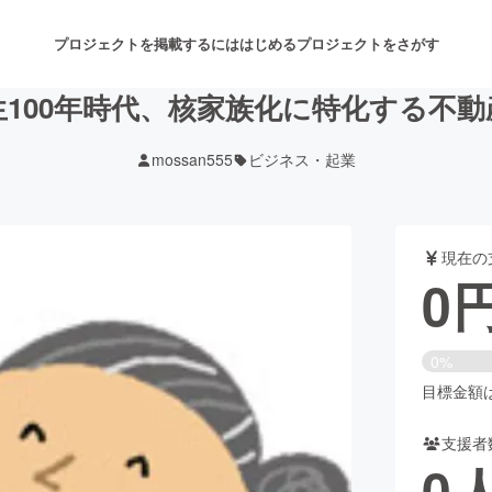
プロジェクトを掲載するには
はじめる
プロジェクトをさがす
生100年時代、核家族化に特化する不動
mossan555
ビジネス・起業
注目のリターン
注目の新着プロジェクト
募集終了が近いプロジェクト
も
現在の
音楽
舞台・パフォーマンス
0
ゲーム・サービス開発
フード・飲食店
0%
書籍・雑誌出版
アニメ・漫画
目標金額は1
支援者
チャレンジ
ビューティー・ヘルスケ
0