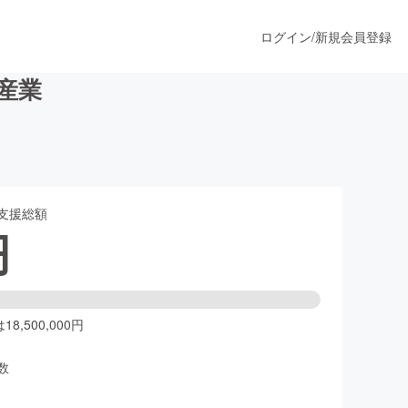
ログイン
/
新規会員登録
産業
うすぐ公開されます
支援総額
プロダクト
円
ファッション
スポーツ
8,500,000円
数
ア
ソーシャルグッド
人