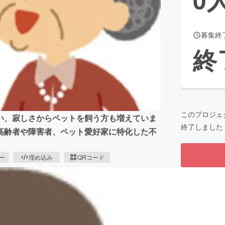
募集終
CAMPFIRE for Social Good
CAMPFIRE Creation
終
CAMPFIREふるさと納税
machi-ya
コミュニティ
このプロジェ
い、寂しさからペットを飼う方も増えていま
終了しました
高齢者や障害者、ペット愛好家に特化した不
ピー
埋め込み
QRコード