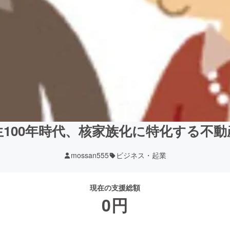
生100年時代、核家族化に特化する不動
mossan555
ビジネス・起業
現在の支援総額
0
円