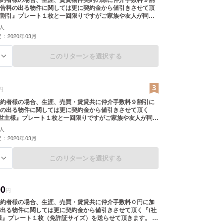
告料の出る物件に関しては更に契約金から値引きさせて頂
割引』プレート１枚と一回限りですがご家族や友人が同じ
けられる『賃貸９割引』プレート３枚（共に免許証サイ
人
て頂きます。 例えば家賃10万円の物件で広告料が１５万円
：2020年03月
られた場合、その一度だけで225000円ほどの割引が受けら
全国の物件が契約可能ですが遠方の場合、直接弊社による現
い案内が必要な場合、交通費や場合によっては宿泊費など
このリターンを選択する
る
していただくこともございます。予めご了承くださいま
期限 2020年3月～2100年3月まで
円
約者様の場合、生涯、売買・賃貸共に仲介手数料９割引に
の出る物件に関しては更に契約金から値引きさせて頂く
救世主様』プレート１枚と一回限りですがご家族や友人が同じ
けられる『救世主様のご紹介』プレート５枚（共に免許証
人
らせて頂きます。 例えば売買ですと5000万円の物件で広告
：2020年03月
円の物件を購入された場合、その一度だけで２３５万ほど
られます。 ※全国の物件が契約可能ですが遠方の場合、直
現地での立ち会い案内が必要な場合、交通費や場合によっ
このリターンを選択する
る
どの実費を負担していただくこともございます。予めご了
承くださいませ。 有効期限 2020年3月～2100年3月まで
00
円
約者様の場合、生涯、売買・賃貸共に仲介手数料０円に加
出る物件に関しては更に契約金から値引きさせて頂く『(社
様』プレート１枚（免許証サイズ）を送らせて頂きます。 例