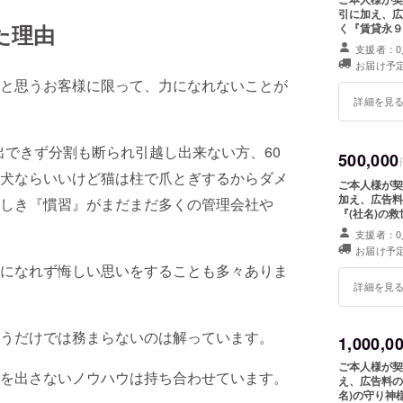
引に加え、広
た理由
く『賃貸永９
サービスを受
支援者：0
ズ）を送らせ
お届け予定
の物件を借り
と思うお客様に限って、力になれないことが
れます。 ※
地での立ち会
詳細を見
の実費を負担
せ。 有効
出できず分割も断られ引越し出来ない方、60
500,000
犬ならいいけど猫は柱で爪とぎするからダメ
ご本人様が契
加え、広告料
しき『慣習』がまだまだ多くの管理会社や
『(社名)の
サービスを受
支援者：0
サイズ）を送
お届け予定
料が１００万
になれず悔しい思いをすることも多々ありま
の割引が受け
接弊社による
詳細を見
ては宿泊費な
うだけでは務まらないのは解っています。
1,000,0
ご本人様が契
を出さないノウハウは持ち合わせています。
え、広告料の
名)の守り神