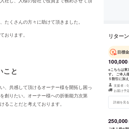
入社し、人様の会社で役員まで務めさせて頂
、たくさんの方々に助けて頂きました。
ております。
リターン
目標
100,000
いこと
※こちらは東
す。 ご本人
５割引に加え
て頂く『賃貸
支援者：0
い、共感して頂けるオーナー様を開拓し困っ
同じサービス
お届け予定
イズ）を送ら
を創りたい。オーナー様への折衝能力次第
円の物件を借
ら
詳細を見
けることだと考えております。
250,000
ご本人様が契