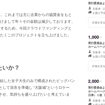
実行委員会よ
支援者：2
お届け予定
す。これまでは主に企業からの協賛金をもと
けまして年々その金額は減少しております。
詳細を見
とするため、今回クラウドファンディングと
たくこのプロジェクトを立ち上げました。
1,000
円
実行委員会よ
ホームページ
支援者：3
お届け予定
たいか？
詳細を見
結した女子大生のみで構成されたビッグバン
2,000
円
衣装として浴衣を準備し “大阪城”というロケー
実行委員会よ
ホームページ
ンさせ、気持ちを盛り上げたいと考えていま
日券）１枚 
本サービス致
支援者：6
お届け予定