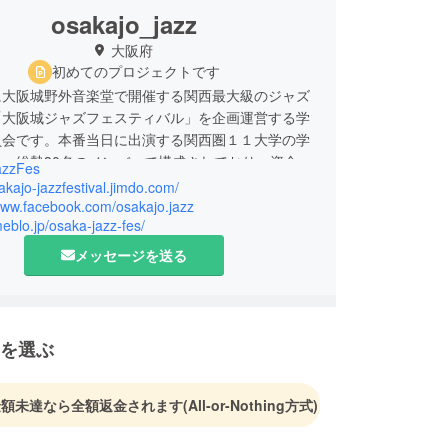
osakajo_jazz
大阪府
初めてのプロジェクトです
大阪城野外音楽堂で開催する関西最大級のジャズ
「大阪城ジャズフェスティバル」を企画運営する学
員会です。本番当日に出演する関西圏１１大学の学
、総勢30名のメンバーで構成されており、資金集
azzFes
作、出演者集め、広報、当日スタッフも私たちが中
sakajo-jazzfestival.jimdo.com/
て行っております。
/www.facebook.com/osakajo.jazz
meblo.jp/osaka-jazz-fes/
メッセージを送る
を選ぶ
金額未達なら全額返金されます
(All-or-Nothing方式)