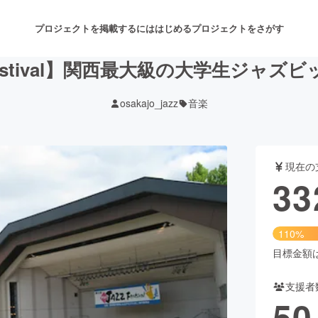
プロジェクトを掲載するには
はじめる
プロジェクトをさがす
Festival】関西最大級の大学生ジャ
osakajo_jazz
音楽
注目のリターン
注目の新着プロジェクト
募集終了が近いプロジェクト
も
現在の
音楽
舞台・パフォーマンス
33
ゲーム・サービス開発
フード・飲食店
110%
書籍・雑誌出版
アニメ・漫画
目標金額は3
支援者
チャレンジ
ビューティー・ヘルスケ
50