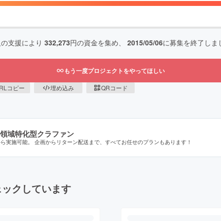
人の支援により
332,273
円の資金を集め、
2015/05/06
に募集を終了しま
もう一度プロジェクトをやってほしい
RLコピー
埋め込み
QRコード
領域特化型クラファン
から実施可能。 企画からリターン配送まで、すべてお任せのプランもあります！
ェックしています