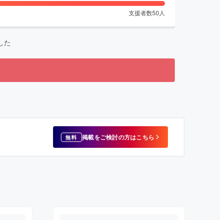
支援者数
50
人
した
掲載をご検討の方はこちら
無料