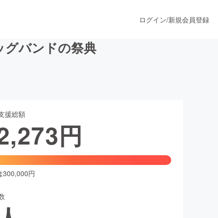
ログイン
/
新規会員登録
ズビッグバンドの祭典
うすぐ公開されます
支援総額
プロダクト
2,273
円
ファッション
スポーツ
00,000円
数
ア
ソーシャルグッド
人