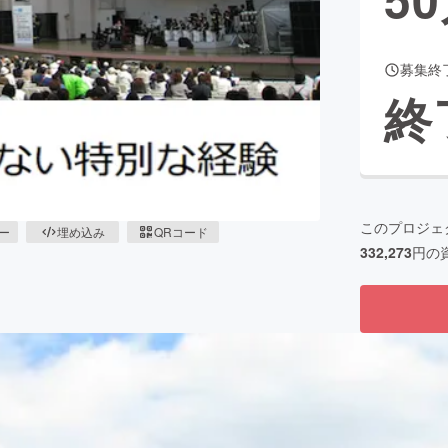
募集終
CAMPFIRE for Social Good
CAMPFIRE Creation
終
CAMPFIREふるさと納税
machi-ya
コミュニティ
このプロジェ
ピー
埋め込み
QRコード
332,273
円の