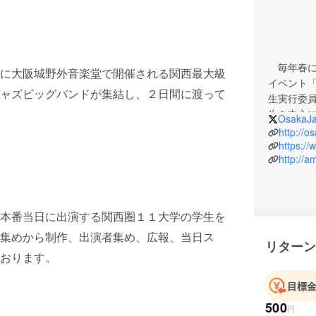
毎年春に
に大阪城野外音楽堂で開催される関西最大級
イベント
ャズビッグバンドが集結し、２日間に渡って
生実行委
生を中心に
OsakaJ
めから制
http://o
心となっ
https:/
http://a
本番当日に出演する関西圏１１大学の学生を
集めから制作、出演者集め、広報、当日ス
リターン
おります。
目標
500
円