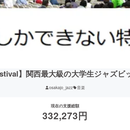
Festival】関西最大級の大学生ジャ
osakajo_jazz
音楽
現在の支援総額
332,273
円