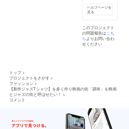
ン」が
ら、秋
す）
ている
ワッペ
・肩
ワンポ
に公園
「ファ
方もい
ン」は
幅
ヘルプページを
イント
（それ
ッショ
ます。
群馬県
43cm
見る
で入っ
相応の
ン×音楽
縫製は
桐生市
・裾幅
てお
大きく
が大好
東京墨
で製
49.5cm
り、DJ
ない公
き」と
田区、
造。 完
・袖
このプロジェクト
の方や
園。東
いう方
「レ
全日本
丈
の問題報告は
こち
アー
京or埼
なら、
コード
企画・
61.5cm
ティス
玉予
是非こ
ら
よりお問い合わ
ワッペ
日本
・袖
トの方
定。候
のプロ
ン」は
製。
せください
口幅
の中に
補あ
ジェク
群馬県
MADE
11cm
も「日
り。）
トから
桐生市
IN
【Lサイ
本発信
でやる
ご参加
で製
JAPAN
ズ】 ・
の音楽
野外
頂けま
造。日
。 【M
着丈
好きブ
フェス
すの
本各地
サイ
72cm
ラン
はかな
で、宜
の職人
ズ】 ・
・身幅
トップ
>
ド」と
りハー
しくお
さんの
着丈
50.5cm
プロジェクトをさがす
>
してご
ドなた
願い致
高い技
70cm
・肩
ファッション
>
愛用し
め、実
しま
術が詰
・身幅
幅
て頂い
現でき
す！ 他
【新作ジャズTシャツ】を多く作り映画の街「調布」を映画
まった
48.5cm
45cm
ている
ていま
では考
商品で
とジャズの街と呼ばせたい！
>
・肩
・裾幅
方もい
せん。
えられ
す。 完
幅
51cm
コメント
ます。
そのま
ないリ
全日本
43cm
・袖丈
縫製は
だ青写
ターン
企画・
・裾幅
62.5cm
東京墨
真段階
です
日本
49.5cm
・袖
田区、
の秋
が、こ
製。
・袖
口幅
「レ
フェス
れをサ
MADE
丈
11.5cm
コード
の監督
ラッと
IN
61.5cm
【品質