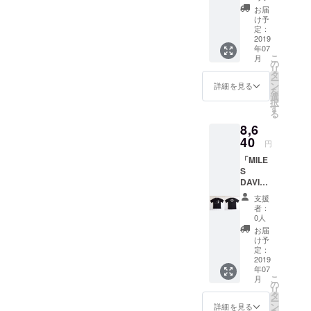
安があ
テージ
写真
日本
ラー：
×「GIL
WATER
お届
幅 肩幅
る方は
猫の愉
家・内
製 日
未定
DAN」
け予
FALL完
袖丈
お気軽
快な物
山繁氏
本製
2019年
定：
のW
全オリ
S
にご相
語 ～
が撮影
S,M,L以
2019
7月中旬
ネーム
ジナルT
67
談下さ
REGGA
した最
年07
外のサ
～8月上
完全限
シャ
47
い。
こ
E CAT
月
強ベー
イズも
旬のお
の
定商
ツ。
43 19
【品質
リ
～編』
シスト
ご用意
届け予
タ
品。生
『ビン
M
表示】
ー
【サイ
「ジャ
できる
定で
ン
産数量
詳細を見る
テージ
70
・綿
を
ズ】
コ・パ
可能性
す。
選
限定
猫の愉
50
100%
択
（cm）
ストリ
がござ
（多少
す
品。 デ
快な物
45 20
・手洗
る
サイズ
アス」
います
の前後
ザイ
語 ～
L
い可
縦幅 横
のフォ
8,6
ので、
はござ
ナー自
AMERI
73
幅 マチ
トTシャ
支援時
40
いま
ら手書
CAN
円
53
手持ち
ツ。
にご希
す） ど
きした
CAT
47 21
部分
ジャズ
「MILE
望のサ
のアー
イラス
BASS
※女性の
F
界だけ
S
イズを
ティス
トをプ
～編』
方にはS
37
でなく
DAVIS
備考欄
トにな
リント
【サイ
サイズ
24
音楽界
T-
にご記
るかは
した
ズ】
支援
が人気
12 55
に多大
shirts」
載くだ
お楽し
WATER
者：
（cm）
です。
※A4書
な影響
Ver.2
さい。
みに！
0人
FALL完
サイズ
サイ
類が入
を与え
日本
例；
分から
全オリ
お届
身丈 身
ズに不
るサイ
たベー
製
XS,XL
ないか
け予
ジナルT
幅 肩幅
安があ
ズで
シスト
S,M,L以
） カ
定：
らこ
シャ
袖丈
る方は
す。
の貴重
外のサ
2019
ラー：
そ、楽
ツ。
S
お気軽
持ち手
年07
なワン
イズも
ホワイ
しみ！
『ビン
67
にご相
こ
月
部分は
シーン
ご用意
ト（ボ
の
そんな
テージ
47
談下さ
リ
肩掛け
を切り
できる
ディ）×
タ
人は
猫の愉
43 19
い。
ー
できる
取った
可能性
ブラッ
ン
ジャズ
詳細を見る
快な物
M
【品質