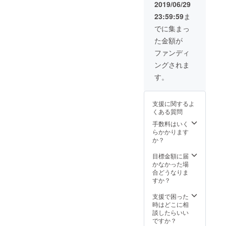
用。 こ
「外部
方は、
は
の方や
2019/06/29
の高技
幅 肩幅
のボタ
委託す
株式で
WATER
アー
術縫製
袖丈
23:59:59
ま
ンを使
る方が
いうと
FALLの
ティス
地とし
S
用して
いいん
大株
トレー
トの方
でに集まっ
て知ら
67
いるポ
じゃな
主。 経
ドマー
の中に
れる岐
48
た金額が
ロシャ
い」の
営サ
ク「レ
も「日
阜、
41 22
ツは珍
お声も
ポート
コード
本発信
ファンディ
「レ
M
しく
多い
に携
ワッペ
の音楽
コード
69
ングされま
「WATE
中、全
わって
ン」が
好きブ
ワッペ
50
RFALL
て自社
頂きま
ワンポ
ラン
す。
ン」は
45 23
のポロ
で色々
す。
イント
ド」と
群馬県
L
シャツ
な方に
（あく
で入っ
してご
桐生市
71
＝猫目
助けて
までも
てお
愛用し
で製
53
支援に関するよ
シェル
頂きな
サポー
り、DJ
て頂い
造。 完
48 24
くある質問
ボタ
がら、3
トとい
の方や
ている
全日本
【品質
ン」と
周年イ
う形に
アー
手数料はいく
方もい
企画・
表示】
いった
ベント
なりま
ティス
らかかります
ます。
日本
・綿
定義を
までは
すが、
トの方
か？
縫製は
製。
100%
確立。
こだわ
あなた
の中に
日本で
MADE
・手洗
左胸に
りを持
の声が
も「日
目標金額に届
も有数
IN
い可
は
ちなが
影響力
本発信
かなかった場
の高技
JAPAN
WATER
らやっ
を持ち
の音楽
合どうなりま
術縫製
。 【M
FALLの
てきま
日々の
好きブ
すか？
地とし
サイ
トレー
した。
WATER
ラン
て知ら
ズ】 ・
ドマー
構想だ
FALLの
ド」と
支援で困った
れる岐
着丈
ク「レ
けは常
経営が
してご
時はどこに相
阜、
70cm
コード
に持ち
進んで
愛用し
談したらいい
「レ
・身幅
ワッペ
なが
いきま
て頂い
ですか？
コード
48.5cm