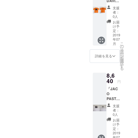
DAVIS
にご記
イル
す。
の帝王
です。
T-
載くだ
ス・
（多少
「マイ
支援
サイ
shirts」
さい。
ディ
の前後
ルス・
者：
ズに不
Ver.4
例；
ヴィス
はござ
0人
デイビ
安があ
日本
XS,XL
写真集
いま
ス」の
お届
る方は
製 日
） カ
「NO
す）
け予
フォトT
お気軽
本製
ラー：
定：
PICTUR
WATER
シャ
にご相
S,M,L以
2019
イエ
E!」、
FALL限
ツ。
談下さ
年07
外のサ
ロー
ジャ
定コラ
ジャズ
い。
こ
月
イズも
（ボ
の
コ・パ
ボTシャ
だけで
【品質
リ
ご用意
ディ）×
タ
ストリ
ツ。第
なく、
表示】
ー
できる
ブラウ
ン
アス写
二弾は
詳細を見る
ロック/
・綿
を
可能性
ン（プ
選
真集
ジャズ
ファン
100%
択
がござ
リン
す
「JAC
写真
ク/ソウ
・手洗
る
います
ト）
O」など
家・内
ル/ヒッ
い可
8,6
ので、
2019年
多くの
山繁氏
プホッ
支援時
40
7月上
ジャズ
が撮影
プなど
円
にご希
旬〜下
ミュー
した
あらゆ
「JAC
望のサ
旬のお
ジシャ
ジャズ
るジャ
O
イズを
届け予
ンを撮
の帝王
ンルを
PASTO
備考欄
定で
影。
「マイ
呑み込
RIUS T-
にご記
す。
http://w
ルス・
み数々
支援
shirts」
載くだ
（多少
hisper.c
デイビ
者：
の名盤
Ver.1
さい。
の前後
0人
o.jp
ス」の
を輩出
日本
例；
はござ
【サイ
フォトT
お届
し続け
製 日
XS,XL
いま
け予
ズ】
シャ
たトラ
本製
） カ
定：
す）
（cm）
ツ。
ンペッ
S,M,L以
2019
ラー：
WATER
お選び
ジャズ
ターの
年07
外のサ