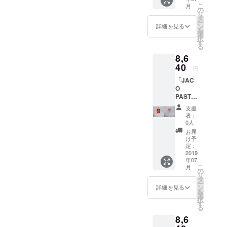
オレン
FALL限
頂けま
だけで
貴重な
こ
月
イズも
ジ（ボ
の
定コラ
す。サ
なく、
ワン
リ
ご用意
ディ）×
タ
ボTシャ
イズに
ロック/
シーン
ー
できる
ブラッ
ン
ツ。第
詳細を見る
限りは
ファン
を切り
を
可能性
ク（プ
選
二弾は
ござい
ク/ソウ
取った
択
がござ
リン
す
ジャズ
ます。
ル/ヒッ
他では
る
います
ト）
写真
サイズ
プホッ
手に入
8,6
ので、
2019年
家・内
身丈 身
プなど
らない
支援時
40
7月上
山繁氏
幅 肩幅
あらゆ
円
商品で
にご希
旬〜下
が撮影
袖丈
るジャ
す。夏
「JAC
望のサ
旬のお
した
S
ンルを
フェス
O
イズを
届け予
ジャズ
67
呑み込
から
PASTO
備考欄
定で
の帝王
48
み数々
JAZZラ
RIUS T-
にご記
す。
「マイ
41 22
の名盤
支援
イヴ観
shirts」
載くだ
（多少
ルス・
者：
M
を輩出
賞まで
Ver.2
さい。
の前後
0人
デイビ
69
し続け
ファッ
日本
例；
はござ
ス」の
お届
50
たトラ
ション&
製 日
XS,XL
いま
け予
フォトT
45 23
ンペッ
音楽好
本製
） カ
定：
す）
シャ
L
ターの
きな方
S,M,L以
2019
ラー：
WATER
ツ。
71
貴重な
には必
年07
外のサ
ホワイ
FALL限
ジャズ
53
ワン
ず手に
こ
月
イズも
ト（ボ
の
定コラ
だけで
48 24
シーン
して頂
リ
ご用意
ディ）×
タ
ボTシャ
なく、
【品質
を切り
きたい
ー
できる
ブラッ
ン
ツ。第
詳細を見る
ロック/
表示】
取った
他国で
を
可能性
ク（プ
選
二弾は
ファン
・綿
他では
は買う
択
がござ
リン
す
ジャズ
ク/ソウ
100%
手に入
ことが
る
います
ト）
写真
ル/ヒッ
・手洗
らない
できな
8,6
ので、
2019年
家・内
プホッ
い可
商品で
い希少
支援時
7月上旬