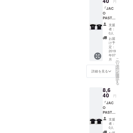
40
山繁氏
プなど
円
す。夏
性の高
にご希
～下旬
が撮影
あらゆ
フェス
い
「JAC
望のサ
のお届
した
るジャ
から
『JAZZ
O
イズを
け予定
ジャズ
ンルを
JAZZラ
ADDIC
PASTO
備考欄
です。
の帝王
呑み込
イヴ観
T』シ
RIUS T-
にご記
（多少
「マイ
み数々
支援
賞まで
リーズ
shirts」
載くだ
の前後
ルス・
者：
の名盤
ファッ
です。
Ver.3
さい。
はござ
0人
デイビ
を輩出
ション&
※こちら
日本
例；
いま
ス」の
お届
し続け
音楽好
の商品
製 日
XS,XL
す）
け予
フォトT
たトラ
きな方
は白T
本製
） カ
定：
WATER
シャ
ンペッ
には必
シャツ
S,M,L以
2019
ラー：
FALL限
ツ。
ターの
ず手に
へのプ
年07
外のサ
ホワイ
定コラ
ジャズ
貴重な
して頂
こ
リント
月
イズも
ト（ボ
の
ボTシャ
だけで
ワン
きたい
リ
商品に
ご用意
ディ）×
タ
ツ。第
なく、
シーン
他国で
ー
なりま
できる
バレン
ン
一弾は
詳細を見る
ロック/
を切り
は買う
を
す。 ※
可能性
シア
選
ジャズ
ファン
取った
ことが
択
白黒写
がござ
レッド
す
写真
ク/ソウ
他では
できな
る
真の中
います
（プリ
家・内
ル/ヒッ
手に入
い希少
でも特
8,6
ので、
ント）
山繁氏
プホッ
らない
性の高
に顔
支援時
40
2019年
が撮影
プなど
円
商品で
い
アップ
にご希
7月上旬
した最
あらゆ
す。夏
『JAZZ
でサン
「JAC
望のサ
～下旬
強ベー
るジャ
フェス
ADDIC
グラス
O
イズを
のお届
シスト
ンルを
から
T』シ
をかけ
PASTO
備考欄
け予定
「ジャ
呑み込
JAZZラ
リーズ
ていな
RIUS T-
にご記
です。
コ・パ
み数々
支援
イヴ観
です。
いもの
shirts」
載くだ
（多少
ストリ
者：
の名盤
賞まで
※こちら
といえ
Ver.4
さい。
の前後
0人
アス」
を輩出
ファッ
の商品
ばシン
日本
例；
はござ
のフォ
お届