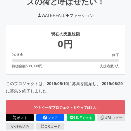
ズの街と呼ばせたい！
WATERFALL
ファッション
現在の支援総額
0
円
終了
0
%達成
目標金額
500,000
円
支援者数
0
人
このプロジェクトは、
2019/05/10
に募集を開始し、
2019/06/29
に募集を終了しました
もう一度プロジェクトをやってほしい
ポスト
シェア
LINEで送る
URLコピー
埋め込み
QRコード