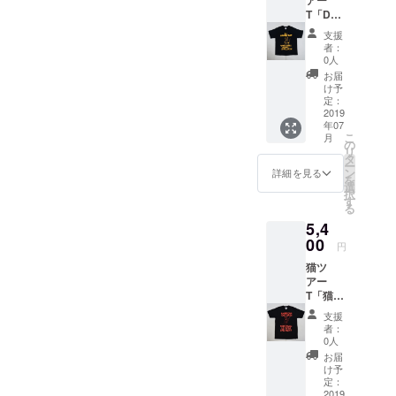
ツアーT
ディ、
のみで
T「DJ
シャツ
ヒップ
すので
猫」
（左袖
ホッ
着用に
支援
（レ
にレ
プ、ダ
問題は
者：
コード
コード
ブ好き
0人
ござい
ワッペ
ワッペ
な方ま
ませ
お届
ン）
ン）。
で夏
け予
ん。 サ
ブラッ
猫バン
定：
フェス
イズは
ク S /
2019
ドバー
やクラ
S,M,Lか
年07
M / Lサ
ジョ
ブか
らお選
こ
月
イズ
ン。オ
の
ら、普
び頂け
リ
WATER
リジナ
タ
段のサ
ます。
ー
FALLオ
ルイラ
ン
ブバッ
詳細を見る
（あく
を
リジナ
スト。
選
グとし
までも
択
ル 生
架空の
す
てまで
プリン
る
産数量
ギター
使えま
トミス
5,4
限定品
メー
す。バ
商品を
WATER
00
カー
ンドマ
理解の
円
FALL猫
「CATC
ンの方
上、検
猫ツ
ツアーT
H」との
はギ
討下さ
アー
シャツ
コラボ
ターや
い） 無
T「猫
（左袖
商品。
ベー
くなり
ベー
にレ
「WATE
ス、ド
次第、
支援
ス」
コード
RFALL
ラムの
者：
こちら
（レ
ワッペ
」
0人
エフェ
は完全
コード
ン）。
×「GIL
ク
お届
に終了
ワッペ
DJ猫
DAN」
け予
ター、
となり
ン）
バー
定：
のW
シール
ます。
ブラッ
2019
ジョ