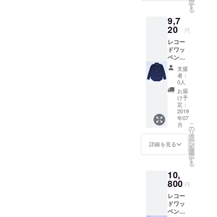
は買う
択
ラープ
本企
氏：マ
ロード
リン
す
写真
な影響
音楽好
ことが
る
リン
画・日
イル
素材
ト）
家・内
を与え
きな方
できな
ト）商
本製。
9,7
ス・
WATER
2019年
山繁氏
たベー
には必
い希少
品にな
MADE
ディ
FALLオ
20
7月上旬
が撮影
シスト
円
ず手に
性の高
りま
IN
ヴィス
リジナ
～下旬
した最
の貴重
して頂
い
す。 ※
JAPAN
レコー
写真集
ル商
のお届
強ベー
なワン
きたい
『JAZZ
イエ
。 ジャ
ドワッ
「NO
品。仕
け予定
シスト
シーン
『JAZZ
ADDIC
ローは
ズ写真
ペン長
PICTUR
事後に
です。
「ジャ
を切り
ADDIC
T』シ
ファン
家・内
袖シャ
E!」、
ライブ
（多少
コ・パ
取った
支援
T』シ
リーズ
ク好き
山繁
ツ ネ
ジャ
ハウス
の前後
ストリ
者：
他では
リーズ
です。
の方に
氏：マ
イ
コ・パ
やクラ
はござ
0人
アス」
手に入
です。
※こちら
もオス
イル
ビー
ストリ
ブに着
いま
のフォ
お届
らない
完全日
の商品
スメの
ス・
M / Lサ
アス写
て行く
す）
け予
トTシャ
商品で
本企
はオレ
ファン
ディ
イズ
真集
にも
定：
WATER
ツ。
す。夏
画・日
ンジT
キーな
ヴィス
WATER
2019
「JAC
ピッタ
FALL限
ジャズ
フェス
本製。
シャツ
一枚で
年07
写真集
FALLオ
O」など
リなオ
定コラ
界だけ
から
MADE
こ
へのプ
月
す。
「NO
リジナ
多くの
ンもオ
の
ボTシャ
でなく
JAZZラ
IN
リ
リント
ファン
PICTUR
ル メ
ジャズ
フも使
タ
ツ。第
音楽界
イヴ観
JAPAN
ー
商品に
クを取
E!」、
ンズ
ミュー
える通
ン
一弾は
詳細を見る
に多大
賞まで
。 ジャ
を
なりま
り入れ
ジャ
綿ブ
ジシャ
年人気
選
ジャズ
な影響
ファッ
ズ写真
択
す。 ※
た名盤
コ・パ
ロード
ンを撮
の商
す
写真
を与え
ション&
家・内
る
オレン
「on
ストリ
素材
影。マ
品。 国
家・内
たベー
音楽好
山繁
ジ人気
the
10,
アス写
WATER
イルス
産生地
山繁氏
シスト
きな方
氏：マ
のスト
corner
真集
FALLオ
800
に最も
の「綿
が撮影
の貴重
円
には必
イル
リート
」の
「JAC
リジナ
近づい
ブロー
した最
なワン
ず手に
ス・
系・HIP
ジャ
レコー
O」など
ル商
たフォ
ド」は
強ベー
シーン
して頂
ディ
HOP好
ケット
ドワッ
多くの
品。仕
トグラ
適度な
シスト
を切り
きたい
ヴィス
きの方
カラー
ペンポ
ジャズ
事後に
ファー
光沢と
「ジャ
取った
『JAZZ
写真集