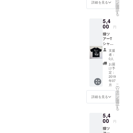
架空の
た商
ン
いとい
詳細を見る
を
レコー
品） ※
選
う気持
択
ドレー
写真は
す
ちから
る
ベル
正しい
の感謝
5,4
「REG
もの使
の気持
GAE
00
用（良
ちの粗
円
CAT」
品）。
品とお
猫ツ
とのコ
※良品と
考えく
アーT
ラボ商
違い、
ださ
シャツ
品。
袖の
い。内
「猫バ
「WATE
「レ
容物を
支援
ンド」
RFALL
コード
しっか
者：
（レ
」完全
ワッペ
0人
り把握
コード
限定商
ン」と
された
お届
ワッペ
品。イ
首の
け予
い方は
ン）
エロー
定：
「ネー
他のリ
ブラッ
2019
色のプ
ム」は
ターン
年07
ク S /
リント
付きま
をご選
こ
月
M / Lサ
がラス
の
せん。
択お願
リ
イズ
タなカ
タ
ご了承
い致し
ー
WATER
バンで
ン
下さ
詳細を見る
ます。
を
FALLオ
す。 レ
選
い。 ミ
宜しく
択
リジナ
ゲエ好
す
ス内容
お願い
る
ル 生
きはも
はお答
致しま
5,4
産数量
ちろん
えしま
す。
限定品
00
スカ、
せんが
2019年
円
WATER
ロック
プリン
7月発送
猫ツ
FALL猫
ステ
ト部分
予定。
アー