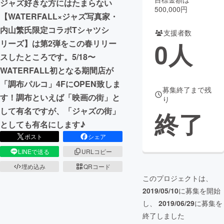
ジャズ好きな方にはたまらない
500,000円
【WATERFALL×ジャズ写真家・
まちづくり・地域活性化
内山繁氏限定コラボTシャツシ
支援者数
0
人
リーズ】は第2弾をこの春リリー
CAMPFIRE for Social Good
CAMPFIRE Creation
スしたところです。5/18〜
CAMPFIREふるさと納税
machi-ya
コミュニティ
WATERFALL初となる期間店が
「調布パルコ」4FにOPEN致しま
募集終了まで残
す！調布といえば「映画の街」と
り
して有名ですが、「ジャズの街」
終了
としても有名にします♪
ポスト
シェア
LINEで送る
URLコピー
埋め込み
QRコード
このプロジェクトは、
2019/05/10
に募集を開始
し、
2019/06/29
に募集を
終了しました