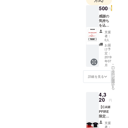
500
円
感謝の
気持ち
を込め
た直筆
支援
サンク
者：
スレ
0人
ター ＋
お届
感謝の
け予
気持ち
定：
を込め
2019
年07
た
こ
月
WATER
の
リ
FALL限
タ
ー
定ノベ
ン
詳細を見る
を
ル
選
択
ティー
す
る
※ノベル
4,3
ティー
は過去
20
円
の販促
【CAM
で使用
PFIRE
した物
限定
を順次
デッド
発送し
支援
ストッ
ますの
者：