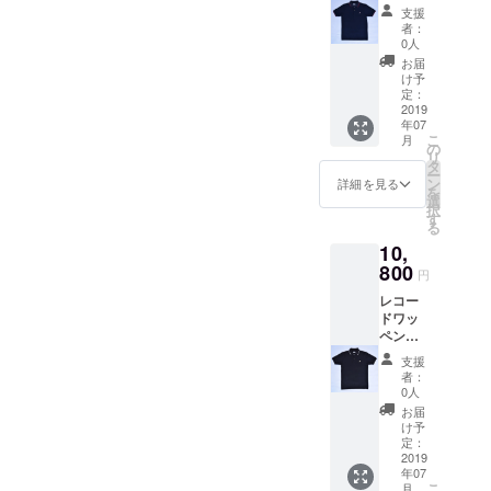
にもオ
リング
ロシャ
ミュー
ライブ
。
ハリ
コ・パ
他では
支援
ADDIC
「NO
ススメ
（イエ
ツ ネ
ジシャ
ハウス
http://w
感・強
ストリ
者：
手に入
T』シ
PICTUR
の一枚
ロー×ブ
イ
ンを撮
やクラ
hisper.c
度を兼
0人
アス」
らない
リーズ
E!」、
です。
ラウン
ビー
影。マ
ブに着
o.jp
ね備
のフォ
お届
商品で
です。
ジャ
HIP
配色）
M / Lサ
イルス
て行く
【サイ
え、カ
け予
トTシャ
す。夏
完全日
コ・パ
HOPを
からイ
イズ
に最も
にも
定：
ズ】
ジュア
ツ。
フェス
本企
ストリ
取り入
ンスパ
WATER
2019
近づい
ピッタ
（cm）
ルとビ
ジャズ
から
画・日
アス写
れた名
年07
イア。
FALLオ
たフォ
リなオ
サイズ
ジネス
界だけ
JAZZラ
本製。
こ
真集
月
盤
完全日
リジナ
トグラ
ンもオ
の
身丈 身
どちら
でなく
イヴ観
MADE
リ
「JAC
「doo-
本企
ル メ
ファー
フも使
タ
幅 肩幅
にも使
音楽界
賞まで
IN
ー
O」など
bop」も
画・日
ンズ
。
える通
ン
袖丈
えるこ
詳細を見る
に多大
ファッ
JAPAN
を
多くの
是非。
本製。
綿カノ
http://w
年人気
選
S
とから
な影響
ション&
。 ジャ
択
ジャズ
完全日
MADE
コ素材
hisper.c
の商
す
67
仕事も
を与え
音楽好
ズ写真
る
ミュー
本企
IN
WATER
o.jp
品。 国
48
仕事後
たベー
きな方
家・内
ジシャ
画・日
10,
JAPAN
FALLオ
【サイ
産生地
41 22
のライ
シスト
には必
山繁
ンを撮
本製。
。 ジャ
リジナ
800
ズ】
の「綿
M
ブなど
の貴重
円
ず手に
氏：マ
影。マ
MADE
ズ写真
ル商
（cm）
ブロー
69
も楽し
なワン
して頂
イル
イルス
IN
レコー
家・内
品。熱
サイズ
ド」は
50
みたい
シーン
きたい
ス・
に最も
JAPAN
ドワッ
山繁
気ある
身丈 身
適度な
45 23
方に
を切り
『JAZZ
ディ
近づい
。 ジャ
ペンポ
氏：マ
ライブ
幅 肩幅
光沢と
L
とっ
取った
ADDIC
ヴィス
たフォ
ズ写真
ロシャ
イル
会場や
袖丈
ハリ
71
て、こ
他では
支援
T』シ
写真集
トグラ
家・内
ツ ネ
ス・
仕事着
S
感・強
53
の上な
者：
手に入
リーズ
「NO
ファー
山繁
イ
ディ
として
67
度を兼
0人
48 24
く使い
らない
です。
PICTUR
。
氏：マ
ビー
ヴィス
も快適
48
ね備
【品質
回しの
お届
商品で
完全日
E!」、
http://w
イル
M / Lサ
写真集
に過ご
41 22
え、カ
け予
表示】
効く商
す。夏
本企
ジャ
hisper.c
ス・
イズ
「NO
せる実
定：
M
ジュア
・綿
品で
フェス
画・日
コ・パ
o.jp
ディ
WATER
2019
PICTUR
用性の
69
ルとビ
100%
す。 ボ
から
本製。
ストリ
【サイ
年07
ヴィス
FALLオ
E!」、
高い商
50
ジネス
・手洗
タンに
JAZZラ
MADE
こ
アス写
月
ズ】