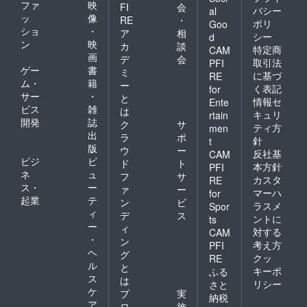
い可
対応可
ファ
映
FI
会
バシー
al
能で
ッ
像
RE
・
ポリ
す。
Goo
ショ
・
ア
相
ロック
シー
d
ン
映
フェス
カ
談
特定商
CAM
に負け
画
デ
会
取引法
PFI
ない
ゲー
書
ミ
に基づ
RE
ジャズ
ム・
籍
ー
く表記
for
フェス
サー
・
と
を作り
情報セ
Ente
ビス
雑
は
たい方
キュリ
rtain
開発
誌
にはま
ク
サ
ティ方
men
ず一歩
出
ラ
ポ
針
t
として
版
ウ
ー
反社基
CAM
魅力の
ビジ
ビ
ド
ト
あるリ
本方針
PFI
ネ
ュ
フ
サ
ターン
カスタ
RE
ス・
ー
です。
ァ
ー
マーハ
for
起業
テ
ン
ビ
ラスメ
Spor
ィ
デ
ス
ントに
ts
ー
ィ
対する
CAM
・
ン
考え方
PFI
ヘ
グ
クッ
RE
ル
と
キーポ
ふる
ス
は
リシー
さと
ケ
プ
実
納税
ア
ロ
施