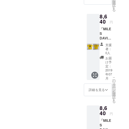
を
長さで
他では
がござ
ク（プ
選
と相性
語 ～
70
表示】
択
す。
手に入
います
リン
す
抜群！
FUNKY
50
・綿
る
レコー
らない
ので、
ト）
【サイ
DRUM
45 20
100%
ドは約5
8,6
商品で
支援時
2019年
ズ】
CAT～
L
・手洗
枚収納
す。夏
にご希
40
7月上
（cm）
編』
円
73
い可
可 【品
フェス
望のサ
旬〜下
サイズ
【サイ
53
質表
「MILE
から
イズを
旬のお
身丈 身
ズ】
47 21
示】 ・
S
JAZZラ
備考欄
届け予
幅 肩幅
（cm）
※女性の
綿
DAVIS
イヴ観
にご記
定で
袖丈
サイズ
方にはS
100%
T-
賞まで
載くだ
す。
S
身丈 身
支援
サイズ
・手洗
shirts」
ファッ
さい。
（多少
67
者：
幅 肩幅
が人気
い可
Ver.3
ション&
例；
の前後
0人
48
袖丈
です。
日本
音楽好
XS,XL
はござ
41 22
お届
S
サイ
製
きな方
） カ
いま
け予
M
67
ズに不
S,M,L以
には必
ラー：
定：
す）
69
47
安があ
外のサ
2019
ず手に
ブラッ
WATER
50
43 19
る方は
年07
イズも
して頂
ク（ボ
FALL限
45 23
M
お気軽
こ
月
ご用意
きたい
ディ）×
の
定コラ
L
70
にご相
リ
できる
『JAZZ
ホワイ
タ
ボTシャ
71
50
談下さ
ー
可能性
ADDIC
ト（プ
ン
ツ。第
詳細を見る
53
45 20
い。
を
がござ
T』シ
リン
選
二弾は
48 24
L
【品質
択
います
リーズ
ト）
す
ジャズ
【品質
73
表示】
る
ので、
です。
2019年
写真
表示】
53
・綿
8,6
支援時
ジャズ
7月上
家・内
・綿
47 21
100%
にご希
40
写真
旬〜下
山繁氏
100%
円
※女性の
・手洗
望のサ
家・内
旬のお
が撮影
・手洗
方にはS
い可
「MILE
イズを
山繁
届け予
した
い可
サイズ
S
備考欄
氏：マ
定で
ジャズ
が人気