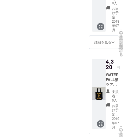
ク
で、内
0人
JAZZ-T
容は特
お届
シャ
定が出
け予
ツ】 表
来かね
定：
面ミス
2019
ます。
年07
プリン
ご了承
こ
月
ト品の
下さ
の
リ
為、価
い。こ
タ
ー
格は良
れが終
ン
詳細を見る
を
品より
わる
選
択
特別に
と、次
す
る
かなり
はこれ
4,3
低くな
という
りま
20
形での
円
す。 良
発送と
WATER
品通常
させて
FALL猫
8,640円
頂きま
ツアー
→4,320
す。あ
トート
円（消
くまで
支援
バッ
費税、
も直筆
者：
グ。猫
送料
サンク
0人
レゲエ
込）
スレ
お届
バー
（デッ
ターが
け予
ジョ
ドス
定：
メイン
ン。オ
2019
トック
で、そ
年07
リジナ
品＝販
れだけ
こ
月
ルイラ
売不可
の
だと申
リ
スト。
となっ
タ
し訳な
ー