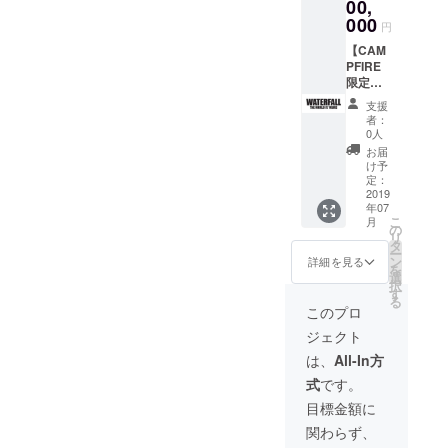
67
し、更
ス
00,
幅 肩幅
感のあ
を使
コード
ス・
http://w
48
48
に通気
（ジャ
袖丈
る「猫
000
用。 き
ワッペ
ディ
円
hisper.c
41 22
41 22
性を確
ズフェ
S
目シェ
れい目
ン」が
ヴィス
o.jp
M
M
保。耐
スも
【CAM
67
ルボタ
な綿ブ
ワンポ
写真集
【サイ
69
69
久性に
可）の
PFIRE
48
ン（貝
ロード
イント
「NO
ズ】
50
50
優れ、
監督総
限定大
41 22
ボタ
生地と
で入っ
PICTUR
（cm）
45 23
45 23
国内縫
指揮に
幅特別
M
ン）」
相性の
てお
E!」、
支援
サイズ
L
L
製の強
なれる
価格】
69
を使
良い綺
り、DJ
者：
ジャ
身丈 身
71
71
みであ
権
通常
50
用。 こ
麗なボ
0人
の方や
コ・パ
幅 肩幅
53
53
る縫製
利！】
2,900,0
45 23
のボタ
タンで
アー
お届
ストリ
袖丈
48 24
48 24
強度は
WATER
00円
L
ンを使
好印象
け予
ティス
アス写
S
【品質
【品質
ライブ
FALLは
→2,000
71
用して
定：
を与え
トの方
真集
67
表示】
表示】
でも安
周年音
,000円
2019
53
いるポ
ます。
の中に
「JAC
48
・綿
年07
・綿
心して
楽イベ
（消費
48 24
ロシャ
左胸に
も「日
O」など
41 22
こ
100%
月
100%
楽しむ
ントも
税込）
【品質
ツは珍
の
は
本発信
多くの
M
リ
・手洗
・手洗
ことが
行って
【今日
表示】
しく
タ
WATER
の音楽
ジャズ
69
ー
い可
い可
できま
います
からあ
・綿
「WATE
ン
FALLの
詳細を見る
好きブ
ミュー
50
を
す。 ボ
が、ア
なたは
100%
RFALL
選
トレー
ラン
ジシャ
45 23
択
タンに
パレル
『WATE
・手洗
のポロ
す
ドマー
ド」と
ンを撮
L
る
は高級
をやり
RFALL
い可
シャツ
ク「レ
このプロ
してご
影。
71
感のあ
ながら
』のサ
＝猫目
コード
愛用し
http://w
53
ジェクト
る「猫
企画か
ポート
シェル
ワッペ
て頂い
hisper.c
48 24
目シェ
ら運営
経営
ボタ
ン」が
は、
All-In方
ている
o.jp
【品質
ルボタ
をやる
者！】
ン」と
ワンポ
方もい
【サイ
表示】
式
です。
ン（貝
のはほ
これほ
いった
イント
ます。
ズ】
・綿
ボタ
ぼ不可
ど入れ
定義を
で入っ
目標金額に
縫製は
（cm）
100%
ン）」
能で
込んで
確立。
てお
日本で
サイズ
・手洗
関わらず、
を使
す。
下さる
左胸に
り、DJ
も有数
身丈 身
い可