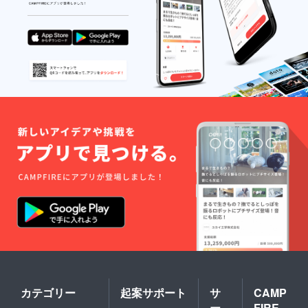
ワッペ
総指揮
出すの
JAPAN
・袖
表示】
ン」は
の権利
が
。 【M
口幅
・綿
群馬県
を得れ
WATER
サイ
11cm
100%
桐生市
ます。
FALL
ズ】 ・
【Lサイ
・手洗
で製
（もち
流！ 柔
着丈
ズ】 ・
い可
造。日
ろん弊
軟な感
70cm
着丈
本各地
社半分
性でサ
・身幅
72cm
の職人
主催な
ポート
48cm
・身幅
さんの
ので全
して頂
・肩幅
50.5cm
高い技
面バッ
けま
41cm
・肩
術が詰
クアッ
す！
・裾幅
幅
まった
プしま
48cm
45cm
商品で
す。）
・袖丈
・裾幅
す。 完
あなた
23cm
51cm
全日本
の力が
・袖口
・袖丈
企画・
新たな
幅13cm
62.5cm
日本
夏フェ
【Lサイ
・袖
製。
スを生
ズ】 ・
口幅
MADE
み出し
着丈
11.5cm
IN
ます。
72cm
【品質
JAPAN
未来の
・身幅
表示】
。 【M
フジ
50cm
・綿
サイ
ロック
・肩幅
100%
ズ】 ・
日高
43cm
・手洗
着丈
氏、サ
・裾幅
い可
70cm
マソニ
50cm
・身幅
清水
・袖丈
カテゴリー
起案サポート
サ
CAMP
48cm
氏、
24cm
ー
FIRE