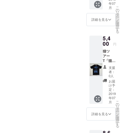
ネーム
ド、ス
バック
年07
ク S /
ン。秋
完全限
ティッ
プリン
こ
月
M / Lサ
冬新
の
定商
クを、
トは写
リ
イズ
作。オ
タ
品。生
DJの方
真の通
ー
WATER
リジナ
ン
産数量
詳細を見る
はヘッ
り（ミ
を
FALLオ
ルイラ
選
限定
ドホン
スな
択
リジナ
スト。
す
品。 デ
やレ
し）で
る
ル 生
架空の
ザイ
コード
す。
5,4
産数量
DJ機材
ナー自
を入れ
2019年
限定品
00
メー
ら手書
る用で
円
7月上旬
WATER
カー
きした
もお使
～下旬
猫ツ
FALL猫
「catne
イラス
い頂け
のお届
アー
ツアーT
er」と
トをプ
ます。
けで
T「猫ド
シャツ
のコラ
リント
女性の
す。
ラム」
（左袖
ボ商
した
方は化
支援
「JAC
（レ
にレ
品。
WATER
者：
粧ポー
O
コード
コード
「WATE
0人
FALL完
チや手
PASTO
ワッペ
ワッペ
RFALL
全オリ
お届
帳も入
RIUS T-
ン）
ン）。
」
け予
ジナルT
れて頂
shirts」
ブラッ
猫ベー
定：
×「GIL
シャ
けるの
デッド
ク S /
2019
スバー
DAN」
ツ。
で小旅
ストッ
年07
M / Lサ
ジョ
のW
『ビン
行や買
ク 日
こ
月
イズ
ン。オ
の
ネーム
テージ
い物時
本製
リ
WATER
リジナ
タ
完全限
猫の愉
にもオ
サイズ
ー
FALLオ
ルイラ
ン
定商
詳細を見る
快な物
ススメ
S,M,L（
を
リジナ
スト。
選
品。生
語 ～
です。
これ以
択
ル 生
架空の
す
産数量
THE
学生や
外の希
る
産数量
ベース
限定
LONEL
ビジネ
望サイ
8,6
限定品
ギター
品。 デ