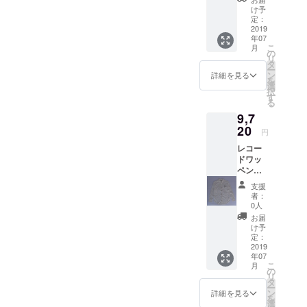
し続け
ション&
は黒T
セサイ
製 日
XS,XL
いま
け予
トTシャ
たトラ
音楽好
シャツ
ザーを
本製
） カ
定：
す）
ツ。
ンペッ
きな方
へのプ
多用し
S,M,L以
2019
ラー：
WATER
ジャズ
ターの
には必
リント
た名盤
年07
外のサ
ブラッ
FALL限
界だけ
貴重な
ず手に
こ
商品に
月
「デコ
イズも
ク（ボ
の
定コラ
でなく
ワン
して頂
リ
なりま
イ」を
ご用意
ディ）×
タ
ボTシャ
音楽界
シーン
きたい
ー
す。 ※
彷彿。T
できる
ホワイ
ン
ツ。第
詳細を見る
に多大
を切り
他国で
を
黒は初
シャツ
可能性
ト（プ
選
一弾は
な影響
取った
は買う
択
期マイ
と共に
がござ
リン
す
ジャズ
を与え
他では
ことが
る
ルスの
マイル
います
ト）
写真
たベー
手に入
できな
ジャ
スの偉
9,7
ので、
2019年
家・内
シスト
らない
い希少
ケット
大な音
支援時
20
7月上旬
山繁氏
の貴重
円
商品で
性の高
も多
楽変遷
にご希
～下旬
が撮影
なワン
す。夏
い
用。
も是非
レコー
望のサ
のお届
した最
シーン
フェス
『JAZZ
クー
お楽し
ドワッ
イズを
け予定
強ベー
を切り
から
ADDIC
ル・
み下さ
ペン長
備考欄
です。
シスト
取った
JAZZラ
T』シ
ジャズ
い。 完
袖シャ
にご記
（多少
「ジャ
他では
支援
イヴ観
リーズ
と言わ
全日本
ツ ホ
載くだ
の前後
コ・パ
者：
手に入
賞まで
です。
しめた
企画・
ワイ
さい。
はござ
0人
ストリ
らない
ファッ
※こちら
初期の
日本
ト M /
例；
いま
アス」
お届
商品で
ション&
の商品
名盤
製。
Lサイ
XS,XL
す）
け予
のフォ
す。夏
音楽好
はイエ
「BIRT
MADE
ズ
） カ
定：
WATER
トTシャ
フェス
きな方
ローT
H OF
IN
WATER
2019
ラー：
FALL限
ツ。
から
には必
シャツ
COOL
年07
JAPAN
FALLオ
ブラッ
定コラ
ジャズ
JAZZラ
ず手に
こ
へのプ
月
」も合
。 ジャ
リジナ
ク（ボ
の
ボTシャ
界だけ
イヴ観
して頂
リ
リント
わせて
ズ写真
ル メ
ディ）×
タ
ツ。第
でなく
賞まで
きたい
ー
（ブラ
是非。
家・内
ンズ
パープ
ン
一弾は
詳細を見る
音楽界
ファッ
他国で
を
ウンカ
完全日
山繁
綿ブ
ル（プ
選
ジャズ
に多大
ション&