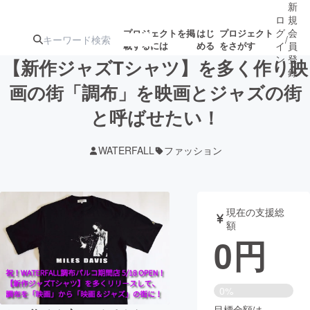
新
ロ
規
グ
会
プロジェクトを掲
はじ
プロジェクト
/
載するには
める
をさがす
イ
員
ン
登
【新作ジャズTシャツ】を多く作り映
録
画の街「調布」を映画とジャズの街
と呼ばせたい！
人気のプロ
注目のリ
注目の新着プロ
募集終了が近いプ
もうすぐ公開
ジェクト
ターン
ジェクト
ロジェクト
されます
WATERFALL
ファッション
アート・写真
音楽
現在の支援総
テクノロジー・ガジェット
ゲーム・サ
額
0
円
映像・映画
書籍・雑誌
0%
ビジネス・起業
チャレンジ
目標金額は