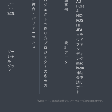
AD
アー
舞
ジ
事
FOR
ト・
台
ェ
例
ALL
写真
・
ク
HIO
パ
ト
KOS
フ
の
HI
ォ
作
JFA
ー
り
クラ
マ
方
ウド
ン
プ
統
ファ
ス
ロ
計
ン
ソー
ジ
デ
ディ
シャ
ェ
ー
ング
ル
ク
タ
mac
グッ
ト
hi-ya
ド
の
補助
広
金申
め
請サ
方
ポー
ト
「QRコード」は株式会社デンソーウェーブの登録商標です。