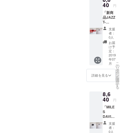
Y CATS
スマン
ズも一
WATER
40
メー
ザイ
～編』
円
の方は
度お申
FALL猫
カー
ナー自
【サイ
A4サイ
しつけ
「新商
ツアーT
「Nyan
ら手書
ズ】
ズまで
下さ
品JAZZ
シャツ
der」と
きした
（cm）
の書類
い。ご
T-
（左袖
のコラ
イラス
サイズ
やノー
用意で
shirts」
にレ
ボ商
トをプ
身丈 身
支援
ト型パ
きる可
日本
コード
品。
リント
者：
幅 肩幅
ソコン
能性が
製
ワッペ
「WATE
0人
した
袖丈
の持ち
ござい
S,M,L以
ン）。
RFALL
WATER
お届
S
運びに
ます。
外のサ
猫ドラ
」
け予
FALL完
67
も便利
例；
イズも
ムバー
定：
×「GIL
全オリ
47
です。
XS,XL
ご用意
2019
ジョ
DAN」
ジナルT
43 19
デザイ
） カ
年07
できる
ン。オ
のW
シャ
M
ナー自
こ
ラー：
月
可能性
リジナ
の
ネーム
ツ。
70
ら手書
リ
ブラッ
がござ
ルイラ
タ
完全限
『ビン
50
きした
ー
ク（ボ
います
スト。
ン
定商
詳細を見る
テージ
45 20
イラス
を
ディ）×
ので、
架空の
選
品。生
猫の愉
L
トをプ
択
パープ
支援時
ドラム
す
産数量
快な物
73
リント
る
ル（プ
にご希
セット
限定
語 ～
53
した
リン
8,6
望のサ
メー
品。 デ
DJ.LOV
47 21
WATER
ト）
イズを
40
カー
ザイ
ELY
円
※女性の
FALL完
WATER
備考欄
「Pcatl
ナー自
CAT～
方にはS
全オリ
FALL限
「MILE
にご記
」との
ら手書
編』
サイズ
ジナル
定コラ
S
載くだ
コラボ
きした
【サイ
が人気
トート
ボTシャ
DAVIS
さい。
商品。
イラス
ズ】
です。
バッ
ツ。第
T-
例；
「WATE
トをプ
（cm）
支援
サイ
グ。
一弾は
shirts」
XS,XL
RFALL
リント
者：
サイズ
ズに不
『ビン
ジャズ
Ver.1
） カ
」
0人
した
身丈 身