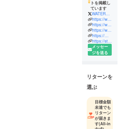
トを掲載し
ています
WATERFALL1989
https://waterfall1989.square.site/
https://waterfall.stores.jp/
https://waterfall.theshop.jp/
https://mpp.tower.jp/seller/wPbMZ5/seller-item/?items=
https://store.shopping.yahoo.co.jp/waterfall/
メッセー
ジを送る
リターンを
選ぶ
目標金額
未達でも
リターン
が届きま
す
(All-in
方式)