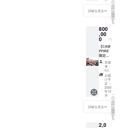
写真集
リジナ
ジャ
品。 き
の
45 23
どちら
い可
は高級
イヴ観
IN
リ
真集
（cm）
「NO
ル メ
コ・パ
め細か
タ
L
にも使
感のあ
賞まで
JAPAN
ー
「JAC
サイズ
PICTUR
ンズ
ストリ
い国産
ン
71
えるこ
詳細を見る
る
ファッ
。 ジャ
を
O」など
身丈 身
E!」、
綿カノ
アス写
生地の
選
53
とから
「シェ
ション&
ズ写真
択
多くの
幅 肩幅
ジャ
コ素材
真集
「綿カ
す
48 24
仕事も
ルボタ
音楽好
家・内
る
ジャズ
袖丈
コ・パ
WATER
「JAC
ノコ」
【品質
仕事後
ン（貝
きな方
山繁
ミュー
S
800
ストリ
FALLオ
O」など
が汗を
表示】
のライ
ボタ
には必
氏：マ
ジシャ
67
アス写
リジナ
,00
多くの
吸収
・綿
ブなど
ン）」
ず手に
イル
ンを撮
48
真集
ル商
ジャズ
し、更
0
100%
も楽し
を使
して頂
円
ス・
影。マ
41 22
「JAC
品。熱
ミュー
に通気
・手洗
みたい
用。 き
きたい
ディ
イルス
M
O」など
気ある
【CAM
ジシャ
性を確
い可
方に
れい目
『JAZZ
ヴィス
に最も
69
多くの
ライブ
PFIRE
ンを撮
保。耐
とっ
な綿ブ
ADDIC
写真集
近づい
50
ジャズ
会場や
限定大
影。マ
久性に
て、こ
ロード
T』シ
「NO
たフォ
45 23
ミュー
仕事着
幅特別
イルス
優れ、
の上な
生地と
リーズ
支援
PICTUR
トグラ
L
ジシャ
として
価格】
に最も
国内縫
く使い
相性の
者：
です。
E!」、
ファー
71
ンを撮
も快適
通常
近づい
製の強
回しの
0人
良い綺
完全日
ジャ
。
53
影。
に過ご
1,000,0
たフォ
みであ
効く商
麗なボ
お届
本企
コ・パ
http://w
48 24
http://w
せる実
00円
トグラ
る縫製
品で
け予
タンで
画・日
ストリ
hisper.c
【品質
hisper.c
用性の
→800,0
ファー
強度は
定：
す。 ボ
好印象
本製。
アス写
o.jp
表示】
o.jp
高い商
00円
2020
。
ライブ
タンに
を与え
MADE
真集
【サイ
・綿
年10
【サイ
品。 き
（消費
http://w
でも安
は高級
ます。
IN
「JAC
こ
ズ】
月
100%
ズ】
め細か
税込）
hisper.c
心して
の
感のあ
左胸に
JAPAN
O」など
リ
（cm）
・手洗
（cm）
い国産
【WATE
o.jp
楽しむ
タ
る
は
。 ジャ
多くの
ー
サイズ
い可
サイズ
生地の
RFALL
【サイ
ことが
ン
「シェ
詳細を見る
WATER
ズ写真
ジャズ
を
身丈 身
身丈 身
「綿カ
半分主
ズ】
できま
選
ルボタ
FALLの
家・内
ミュー
択
幅 肩幅
幅 肩幅
ノコ」
催、
（cm）
す。 ボ
す
ン（貝
トレー
山繁
ジシャ
る
袖丈
袖丈
が汗を
2020年
サイズ
タンに
ボタ
ドマー
氏：マ
ンを撮
S
2,0
S
吸収
秋フェ
身丈 身
は高級
ン）」
ク「レ
イル
影。
67