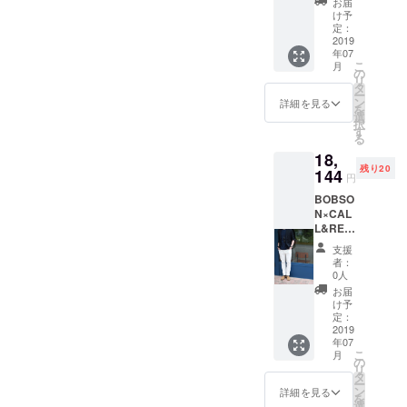
お届
ム
丈68 L
け予
Made in
身幅53
定：
岡山 通
2019
着丈71
年07
常
XL 身幅
こ
月
18,144
55 着丈
の
リ
円
74 XXL
タ
ー
→16,80
身幅58
ン
詳細を見る
を
0円（消
着丈78
選
択
費税、
キッズ
す
る
送料
サイズ
18,
込）
100 身
残り20
2019年
144
幅 32 着
円
7月上旬
丈41
BOBSO
～8月上
110 身
N×CAL
旬の発
幅 34 着
L&RES
送です
丈45
PONSE
サイ
120 身
支援
超撥水
ズ S
幅 36 着
者：
ホワイ
サイ
丈49
0人
トデニ
ズ M
130 身
お届
ム
サイ
幅 38 着
け予
Made in
ズ L
定：
丈52
岡山 通
2019
サイ
140 身
年07
常
ズ XL
幅 40 着
こ
月
18,144
の
丈55
リ
円（消
タ
ー
費税、
ン
詳細を見る
を
送料
選