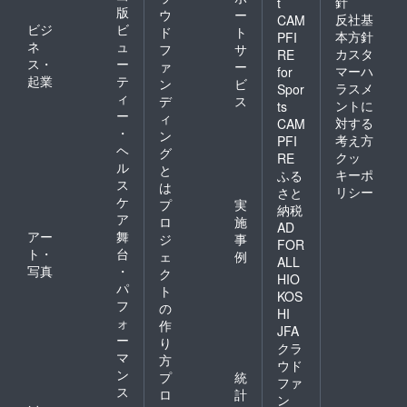
針
t
版
ウ
ー
反社基
CAM
ビジ
ビ
ド
ト
本方針
PFI
ネ
ュ
フ
サ
カスタ
RE
ス・
ー
ァ
ー
マーハ
for
起業
テ
ン
ビ
ラスメ
Spor
ィ
デ
ス
ントに
ts
ー
ィ
対する
CAM
・
ン
考え方
PFI
ヘ
グ
クッ
RE
ル
と
キーポ
ふる
ス
は
リシー
さと
ケ
プ
実
納税
ア
ロ
施
AD
アー
舞
ジ
事
FOR
ト・
台
ェ
例
ALL
写真
・
ク
HIO
パ
ト
KOS
フ
の
HI
ォ
作
JFA
ー
り
クラ
マ
方
ウド
ン
プ
統
ファ
ス
ロ
計
ン