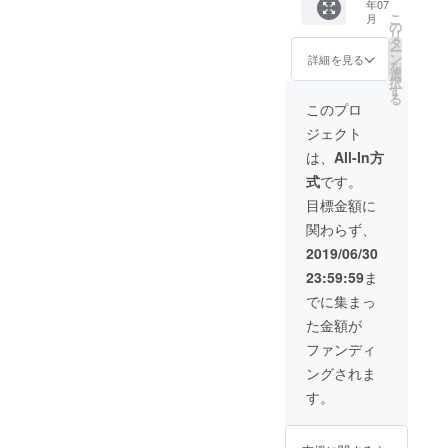
年07
他の方
丈52
定！ ※
こ
月
が購入
140 身
それぞ
の
リ
される
幅 40 着
れのカ
タ
ー
度に新
丈55 超
ラー、
ン
詳細を見る
を
しく作
撥水ホ
サイズ
選
択
られま
ワイト
につい
す
る
す
デニ
ては個
このプロ
（笑）
ム サ
別に
ジェクト
菊池さ
イズ表
メール
んは割
をご参
にて、
は、
All-In方
引き無
考にお
ご連絡
式
です。
しです
選び下
させて
代わり
さい ご
いただ
目標金額に
に私が
不安な
きま
関わらず、
直接
方は全
す。
お届け
国の取
（発送
2019/06/30
に上
扱店ま
は一か
23:59:59
ま
がって
でお気
所にま
優しい
軽にお
とめさ
でに集まっ
言葉と
越し下
せてい
た金額が
コー
さい サ
ただき
ヒーを
イズ S
ま
ファンディ
ご馳走
サイ
す。）
ングされま
致しま
ズ M
※2019
す ※万
サイ
年7月上
す。
が一、
ズ L
旬～8月
菊池さ
サイ
上旬の
ん以外
ズ XL
発送で