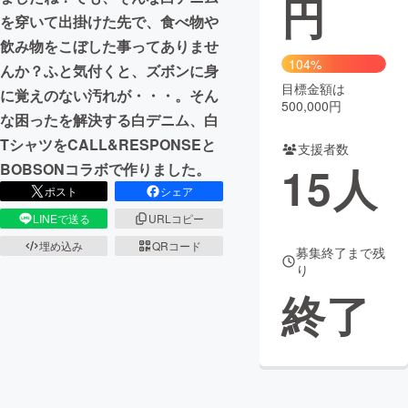
円
を穿いて出掛けた先で、食べ物や
まちづくり・地域活性化
飲み物をこぼした事ってありませ
104%
んか？ふと気付くと、ズボンに身
目標金額は
CAMPFIRE for Social Good
CAMPFIRE Creation
に覚えのない汚れが・・・。そん
500,000円
CAMPFIREふるさと納税
machi-ya
コミュニティ
な困ったを解決する白デニム、白
TシャツをCALL&RESPONSEと
支援者数
15
人
BOBSONコラボで作りました。
ポスト
シェア
LINEで送る
URLコピー
埋め込み
QRコード
募集終了まで残
り
終了