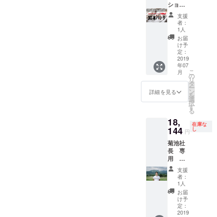
製 XS
ショッ
軽にお
身幅41
プ様限
越し下
支援
着丈63
定！30
さい
者：
S 身幅
本パッ
1人
48着丈
ク】 ご
お届
65 M 身
自身の
け予
幅50着
お店で
定：
丈68 L
販売し
2019
年07
身幅53
たい、
こ
月
着丈71
セレク
の
リ
XL 身幅
ト
タ
ー
55 着丈
ショッ
ン
詳細を見る
を
74 XXL
プオー
選
択
身幅58
ナー様
す
る
着丈78
限定リ
18,
キッズ
ター
在庫な
サイズ
ン！ ★
144
し
円
100 身
サイズ
菊池社
幅 32 着
どの組
長 専
丈41
み合わ
用 リ
110 身
せでも
ター
幅 34 着
OK！ ★
支援
ン
丈45
送料＆
者：
超撥水
120 身
消費税
1人
ホワイ
幅 36 着
込！※本
お届
トデニ
丈49
プロ
け予
ム サ
130 身
ジェク
定：
イズL
2019
幅 38 着
ト限