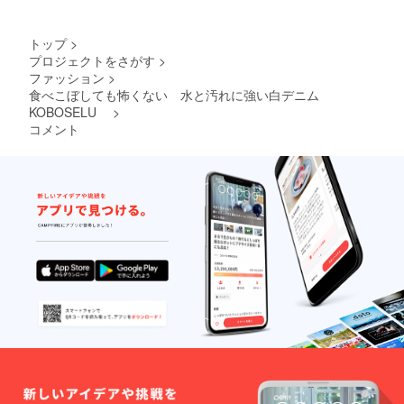
はコー
ヒー奢
ります
トップ
>
プロジェクトをさがす
>
ファッション
>
食べこぼしても怖くない 水と汚れに強い白デニム
KOBOSELU
>
コメント