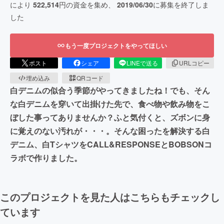
により
522,514
円の資金を集め、
2019/06/30
に募集を終了しま
した
もう一度プロジェクトをやってほしい
ポスト
シェア
LINEで送る
URLコピー
埋め込み
QRコード
白デニムの似合う季節がやってきましたね！でも、そん
な白デニムを穿いて出掛けた先で、食べ物や飲み物をこ
ぼした事ってありませんか？ふと気付くと、ズボンに身
に覚えのない汚れが・・・。そんな困ったを解決する白
デニム、白TシャツをCALL&RESPONSEとBOBSONコ
ラボで作りました。
このプロジェクトを見た人はこちらもチェックし
ています