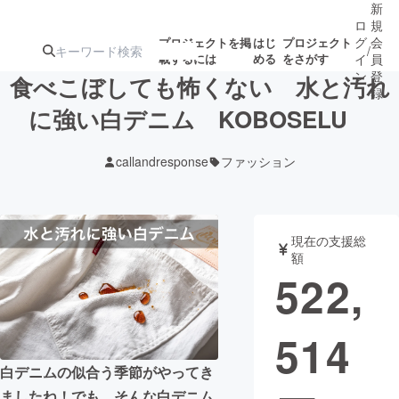
新
ロ
規
グ
会
プロジェクトを掲
はじ
プロジェクト
/
載するには
める
をさがす
イ
員
ン
登
食べこぼしても怖くない 水と汚れ
録
に強い白デニム KOBOSELU
人気のプロ
注目のリ
注目の新着プロ
募集終了が近いプ
もうすぐ公開
callandresponse
ファッション
ジェクト
ターン
ジェクト
ロジェクト
されます
アート・写真
音楽
現在の支援総
額
522,
テクノロジー・ガジェット
ゲーム・サ
514
映像・映画
書籍・雑誌
白デニムの似合う季節がやってき
ビジネス・起業
チャレンジ
ましたね！でも、そんな白デニム