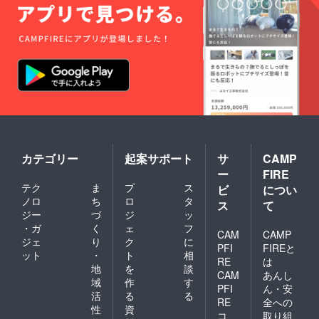
カテゴリー
起案サポート
サ
CAMP
ー
FIRE
テク
ま
プ
ス
ビ
につい
ノロ
ち
ロ
タ
ス
て
ジー
づ
ジ
ッ
・ガ
く
ェ
フ
CAM
CAMP
ジェ
り
ク
に
PFI
FIREと
ット
・
ト
相
RE
は
地
を
談
CAM
あんし
域
作
す
PFI
ん・安
活
る
る
RE
全への
性
資
コ
取り組