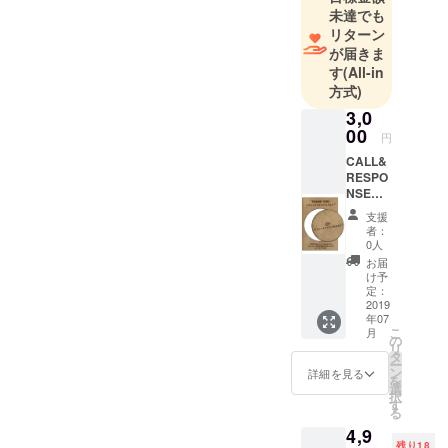
未達でも
リターン
が届きま
す
(All-in
方式)
3,0
00
円
CALL&
RESPO
NSEオ
リジナ
支援
ル 木
者：
のコー
0人
スター
お届
付き手
け予
紙 2019
定：
年7月上
2019
年07
旬～8月
こ
月
上旬の
の
リ
発送で
タ
ー
す あな
ン
詳細を見る
を
たの家
選
択
に木の
す
る
手紙を
4,9
お送り
残り18