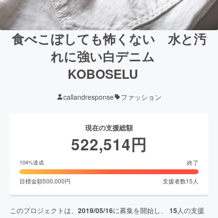
食べこぼしても怖くない 水と汚
れに強い白デニム
KOBOSELU
callandresponse
ファッション
現在の支援総額
522,514
円
終了
104
%達成
目標金額
500,000
円
支援者数
15
人
このプロジェクトは、
2019/05/16
に募集を開始し、
15
人の支援