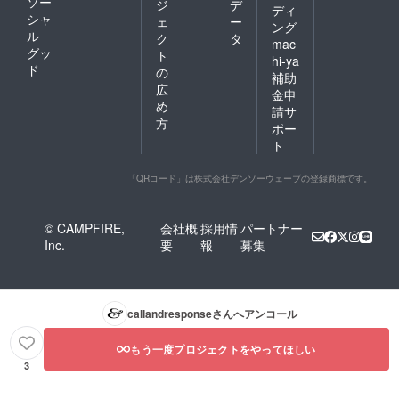
ソー
ジ
デ
ディ
シャ
ェ
ー
ング
ル
ク
タ
mac
グッ
ト
hi-ya
ド
の
補助
広
金申
め
請サ
方
ポー
ト
「QRコード」は株式会社デンソーウェーブの登録商標です。
© CAMPFIRE,
会社概
採用情
パートナー
Inc.
要
報
募集
callandresponse
さんへアンコール
もう一度プロジェクトをやってほしい
3