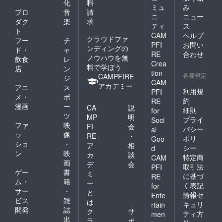
化
料
ミュ
み
プロ
音
請
ニ
ニュー
ダク
楽
求
ティ
ス
ト
CAM
ヘルプ
クラウドファ
フー
チ
PFI
お問い
ンディングの
ド・
ャ
RE
合わせ
ノウハウを無
飲食
レ
Crea
料で学ぼう
店
ン
tion
各種規定
CAMPFIRE
ジ
CAM
アカデミー
アニ
ス
利用規
PFI
メ・
ポ
約
RE
漫画
ー
CA
説
細則
for
ツ
MP
明
プライ
Soci
ファ
映
FI
会
バシー
al
ッ
像
RE
・
ポリ
Goo
ショ
・
ア
相
シー
d
ン
映
カ
談
特定商
CAM
画
デ
会
取引法
PFI
ゲー
書
ミ
に基づ
RE
ム・
籍
ー
く表記
for
サー
・
と
情報セ
Ente
ビス
雑
は
キュリ
rtain
開発
誌
ク
サ
ティ方
men
出
ラ
ポ