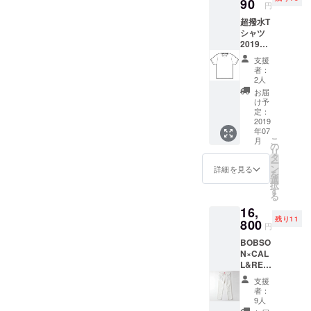
致しま
90
円
す 中の
超撥水T
丸が
シャツ
コース
2019年
ターに
7月上旬
なりま
支援
～8月上
す。 ※
者：
旬の発
木素材
2人
送です
の為仕
お届
岡山で
上がり
け予
ホワイ
が異な
定：
トデニ
2019
ります
年07
ムと同
こ
月
じ加工
の
リ
を施し
タ
ー
たTシャ
ン
詳細を見る
を
ツにな
選
択
ります
す
る
ユニ
16,
セック
残り11
スサイ
800
円
ズ 中国
BOBSO
製 XS
N×CAL
身幅41
L&RES
着丈63
PONSE
S 身幅
支援
超撥水
48着丈
者：
ホワイ
65 M 身
9人
トデニ
幅50着