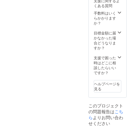
支援に関するよ
の方が
ご支援
す
くある質問
購入さ
の際
れた場
に、そ
手数料はいく
合
れぞれ
らかかります
（笑）
のご希
か？
１サイ
望のサ
ズが異
イズを
目標金額に届
なる場
備考欄
かなかった場
合は下
にご記
合どうなりま
記の
入くだ
すか？
メール
さい
までお
支援で困った
申し付
時はどこに相
けくだ
談したらいい
さい
ですか？
masak
atsu-
ヘルプページを
n@call-
見る
respon
se.biz
２郵送
このプロジェクト
になり
の問題報告は
こち
ます
福岡市
ら
よりお問い合わ
まで取
せください
りに来
て頂け
る場合