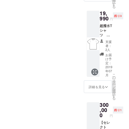
択
込）
す
る
2019年
19,
7月上旬
残り3
～8月上
990
円
旬の発
超撥水T
送です
シャ
サイ
ツ 白
ズ S
デニム
サイ
支援
セット
ズ M
者：
2019年
サイ
2人
7月上旬
ズ L
お届
～8月上
サイ
け予
旬の発
ズ XL
定：
送です
2019
超撥水
年07
岡山で
ホワイ
こ
月
ホワイ
トデニ
の
リ
トデニ
ム サ
タ
ー
ムと同
イズ表
ン
詳細を見る
を
じ加工
をご参
選
択
を施し
考にお
す
る
たTシャ
選び下
300
ツにな
さい ご
ります
,00
不安な
残り1
ユニ
方は全
0
円
セック
国の取
スサイ
【セレ
扱店ま
ズ 中国
クト
でお気