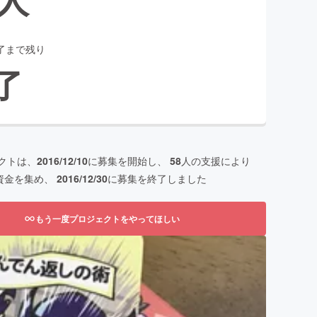
了まで残り
了
クトは、
2016/12/10
に募集を開始し、
58
人の支援により
資金を集め、
2016/12/30
に募集を終了しました
もう一度プロジェクトをやってほしい