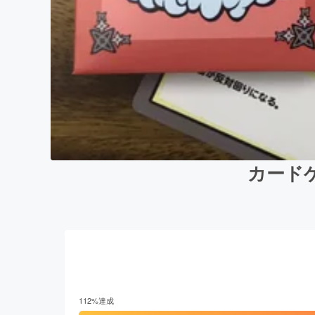
カード
112
%達成