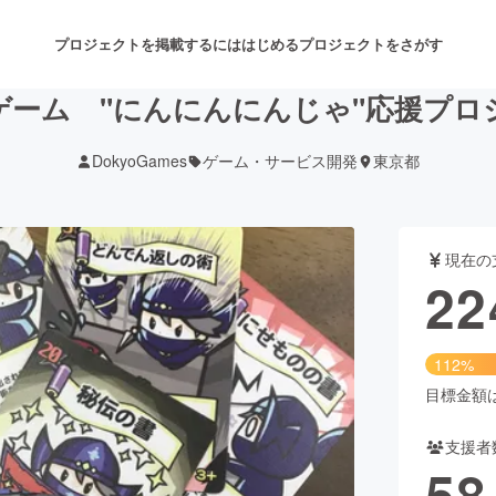
プロジェクトを掲載するには
はじめる
プロジェクトをさがす
ゲーム "にんにんにんじゃ"応援プロ
DokyoGames
ゲーム・サービス開発
東京都
注目のリターン
注目の新着プロジェクト
募集終了が近いプロジェクト
も
現在の
音楽
舞台・パフォーマンス
22
ゲーム・サービス開発
フード・飲食店
112%
書籍・雑誌出版
アニメ・漫画
目標金額は2
支援者
チャレンジ
ビューティー・ヘルスケ
58