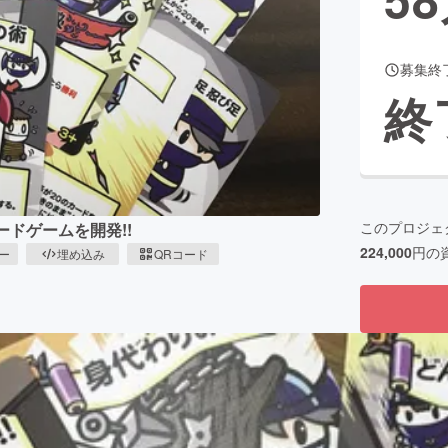
募集終
CAMPFIRE for Social Good
CAMPFIRE Creation
終
CAMPFIREふるさと納税
machi-ya
コミュニティ
このプロジェ
ドゲームを開発!!
224,000
円の
ピー
埋め込み
QRコード