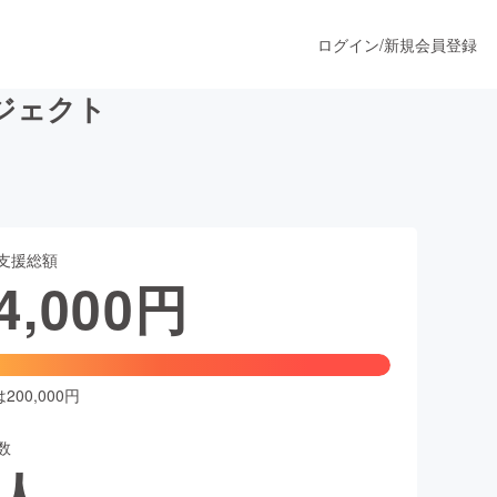
ログイン
/
新規会員登録
ジェクト
うすぐ公開されます
支援総額
プロダクト
4,000
円
ファッション
スポーツ
00,000円
数
ア
ソーシャルグッド
人