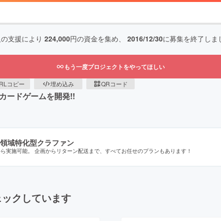
人の支援により
224,000
円の資金を集め、
2016/12/30
に募集を終了しま
もう一度プロジェクトをやってほしい
RLコピー
埋め込み
QRコード
カードゲームを開発!!
領域特化型クラファン
から実施可能。 企画からリターン配送まで、すべてお任せのプランもあります！
ェックしています