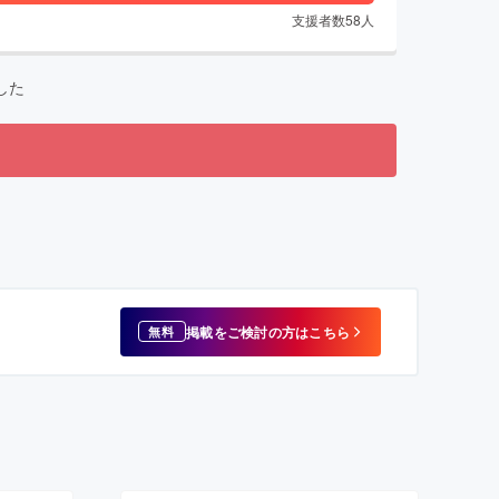
支援者数
58
人
した
掲載をご検討の方はこちら
無料