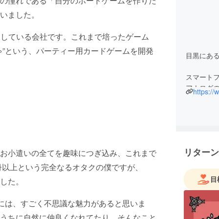
の憧れである「自分のボードゲームを作りた
いました。
発をしている会社です。これまで培ったゲーム
ゃ”という、パーティー用カードゲームを開発
目黒にあ
スマートフ
アナログ
https:/
リターン
お小遣いの全てを趣味につぎ込み、これまで
万冊以上という完全なるオタクの僕ですが、
目
した。
)には、すごく不思議な魅力があると思いま
うちに自然に仲良くなれてたり、そんなこと