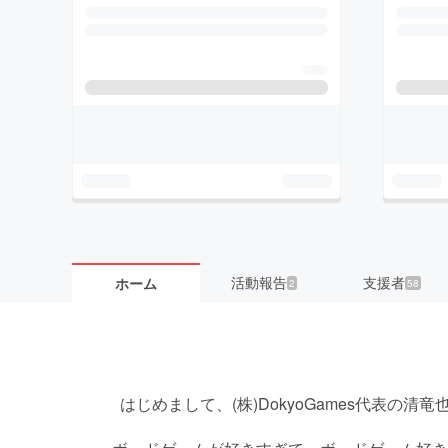
活動報告
支援者
ホーム
2
58
はじめまして、(株)DokyoGames代表の清竜