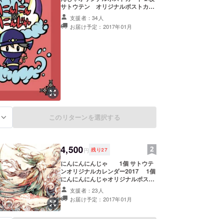
サトウテン オリジナルポストカー
ド5枚 送料込み
支援者：34人
お届け予定：2017年01月
このリターンを選択する
る
4,500
円
残り
27
にんにんにんじゃ 1個 サトウテ
ンオリジナルカレンダー2017 1個
にんにんにんじゃオリジナルポスト
カード１枚 （送料込み）
支援者：23人
お届け予定：2017年01月