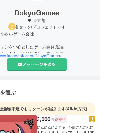
DokyoGames
東京都
初めてのプロジェクトです
る小さいゲーム会社
ォンを中心としたゲーム開発,運営
のボードゲーム開発を行っています。
/www.facebook.com/DokyoGames/
メッセージを送る
を選ぶ
標金額未達でもリターンが届きます
(All-in方式)
3,000
円
残り
66
にんにんにんじゃ 1個 にんにんに
んじゃオリジナルポストカード１枚