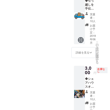
◆引っ
シェア
不快感
越しを
ハウス
を感じ
手伝え
の鍋イ
るも
る権利
ベント
の、
支援
・シェ
参加券6
シェア
者：
アハウ
回分を
ハウス
10人
スの楽
提供し
の雰囲
お届
しい
ます。
気から
け予
引っ越
・また
大きく
定：
しに参
2019
感謝の
はずれ
年06
加でき
メッ
るもの
こ
月
ます。
セージ
の場
の
リ
・引っ
を贈り
合、変
タ
ー
越し作
ます。
更をお
ン
詳細を見る
を
業前後
願いす
選
択
にバナ
る場合
す
る
ナが食
がござ
3,0
べれま
いま
在庫な
す。 ・
00
す。 ・
し
円
6/22(土)
シェア
◆シェ
を予定
ハウス
アハウ
してお
の名前
スオー
りま
入りデ
プニン
す。遅
ザインT
支援
グパー
れての
シャツ
者：
ティー
参加・
を提供
10人
参加券
早抜け
しま
お届
（8月3
もOKで
す。 ・
け予
日） ・