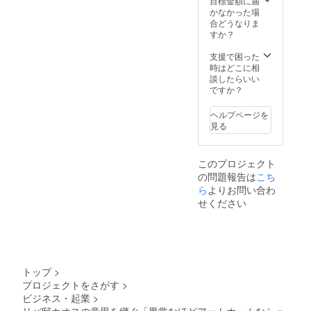
目標金額に届
かなかった場
合どうなりま
すか？
支援で困った
時はどこに相
談したらいい
ですか？
ヘルプページを
見る
このプロジェクト
の問題報告は
こち
ら
よりお問い合わ
せください
トップ
>
プロジェクトをさがす
>
ビジネス・起業
>
リバ邸カオスの意思を継ぐ「異常なほどアットホームなシェ