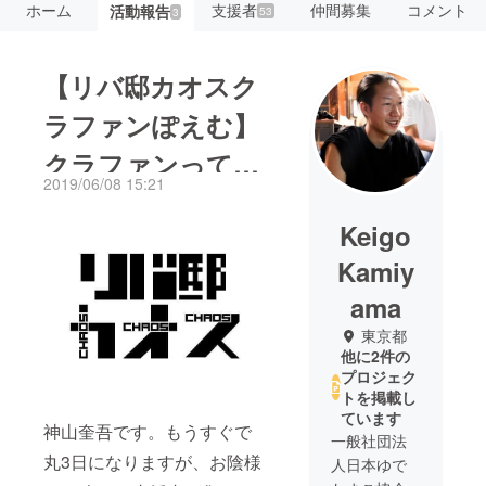
ホーム
支援者
仲間募集
コメント
活動報告
53
3
【リバ邸カオスク
ラファンぽえむ】
クラファンってむ
2019/06/08 15:21
ずいよね。
Keigo
Kamiy
ama
東京都
他に2件の
プロジェク
トを掲載し
ています
神山奎吾です。もうすぐで
一般社団法
丸3日になりますが、お陰様
人日本ゆで