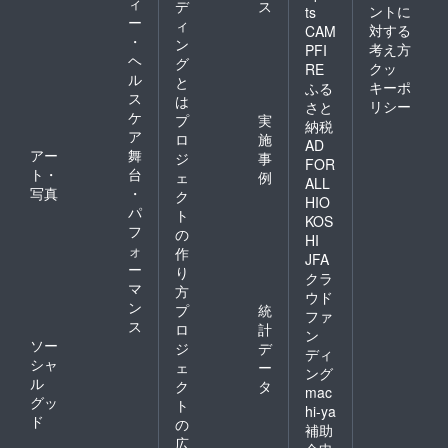
ィ
デ
ス
ントに
ts
ー
ィ
対する
CAM
・
ン
考え方
PFI
ヘ
グ
クッ
RE
ル
と
キーポ
ふる
ス
は
リシー
さと
ケ
プ
実
納税
ア
ロ
施
AD
アー
舞
ジ
事
FOR
ト・
台
ェ
例
ALL
写真
・
ク
HIO
パ
ト
KOS
フ
の
HI
ォ
作
JFA
ー
り
クラ
マ
方
ウド
ン
プ
統
ファ
ス
ロ
計
ン
ソー
ジ
デ
ディ
シャ
ェ
ー
ング
ル
ク
タ
mac
グッ
ト
hi-ya
ド
の
補助
広