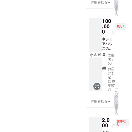
有り難
ン
詳細を見る
を
い方向
選
択
け。 ・
す
る
シェア
100
ハウス
の名前
,00
残り1
入りデ
0
円
ザインT
シャツ
◆シェ
を提供
アハウ
しま
スの名
す。 ・
前をつ
支援
オープ
ける権
者：
ニング
利（限
0人
パー
定一
お届
ティー
人） ・
け予
参加券
新しく
定：
を提供
立ち上
2019
年07
しま
げる
こ
月
す。 ・
シェア
の
リ
あなた
ハウス
タ
ー
のサイ
の名前
ン
詳細を見る
を
ン入り
をつけ
選
択
色紙を
る権利
す
る
飾る権
を提供
2,0
利を提
しま
在庫な
供しま
す。 ・
00
し
円
す。 ・
名前は