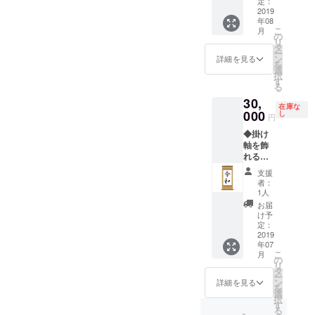
す。 ・
定：
あなた
シェア
2019
場所は
のサイ
年08
ハウス
別途連
ン入り
こ
月
のオー
絡しま
の
の色紙
リ
プニン
す。東
タ
を飾る
ー
グパー
京23区
ン
権利を
詳細を見る
を
ティー
近辺に
選
提供し
択
に参加
なりま
す
ます。
る
できま
す。 ・
・オー
30,
す。 ・
予定日
プニン
在庫な
料理人
000
が変わ
し
グパー
円
に豪華
る場合
ティー
◆掛け
な料理
もある
の参加
軸を飾
を提供
ので、
券を提
れる権
しても
その際
供しま
利 ・
らう予
はご連
す。 ・
支援
シェア
定で
絡いた
また感
者：
ハウス
す。 ・
しま
1人
謝の
にあな
8月3日
す。 ・
メッ
お届
たの好
19時か
交通費
け予
セージ
きな掛
らで
定：
はご負
を送り
け軸を
2019
す。 ・
担くだ
ます。
年07
飾れま
場所は
さい。
こ
月
す。 ・
別途連
の
・また
リ
掛け軸
絡しま
タ
感謝の
ー
は持ち
す。東
ン
メッ
詳細を見る
を
込みで
京23区
選
セージ
択
も郵送
近辺に
す
を送り
る
でも承
なりま