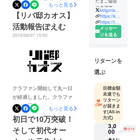
たまご協会
で30人もの支援者が集まり
もっと見る
代表理事
keigorian0331
ました。達成率も23%と好
【リバ邸カオス】
元シェアハ
https://keigokamiyama.info
調です。前回の日本ゆでた
ウス「三代
https://twitter.com/keigorian0331
活動報告ぽえむ
まご協会設立クラファンと
メッセー
目リバ邸カ
ジを送る
2019/06/07 15:50
オス」オー
比較すると似たような伸び
ナー
率（支援学は今回のほうが
WEBエンジ
多い）なので、このまま伸
ニア、WEB
リターンを
びればいいなと思ってま
制作
選ぶ
す。そういえばこの前
現在の活動
Twitterでこんな投稿をしま
のテーマは
クラファン開始して丸一日
目標金額
した。僕もお金がない時期
人の居場所
未達でも
が経過しました。クラファ
作りです。
は友達のクラファンに支援
リターン
みんなが生
ンは二回目ですが、いつも
が届きま
するのもとても辛かった。
もっと見る
き生きとで
す
(All-in
心臓がはちきれるんじゃな
支援したくてもできない
初日で10万突破！
方式)
きる空間作
いかと思うぐらいドキドキ
人っていると思います。で
りに力を入
3,0
そして初代オー
残り14
00
してます。恋ですかね、で
れていま
円
もお金出さないと支援した
す。
◆あな