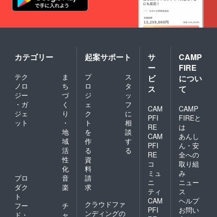
カテゴリー
起案サポート
サ
CAMP
ー
FIRE
テク
ま
プ
ス
ビ
につい
ノロ
ち
ロ
タ
ス
て
ジー
づ
ジ
ッ
・ガ
く
ェ
フ
CAM
CAMP
ジェ
り
ク
に
PFI
FIREと
ット
・
ト
相
RE
は
地
を
談
CAM
あんし
域
作
す
PFI
ん・安
活
る
る
RE
全への
性
資
コ
取り組
化
料
ミュ
み
プロ
音
請
ニ
ニュー
ダク
楽
求
ティ
ス
ト
CAM
ヘルプ
クラウドファ
フー
チ
PFI
お問い
ンディングの
ド・
ャ