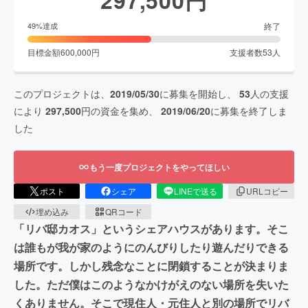
終了
49
%達成
目標金額
600,000
円
支援者数
53
人
このプロジェクトは、
2019/05/30
に募集を開始し、
53
人の支援
により
297,500
円の資金を集め、
2019/06/20
に募集を終了しま
した
もう一度プロジェクトをやってほしい
ポスト
シェア
LINEで送る
URLコピー
埋め込み
QRコード
「リバ邸カオス」というシェアハウスがあります。そこ
は誰もが我が家のようにのんびりしたり遊んだりできる
場所です。しかし残念なことに閉鎖することが決まりま
した。ただ僕はこのようなかけがえのない場所を失いた
くありません。そこで現住人・元住人と別の場所でリバ