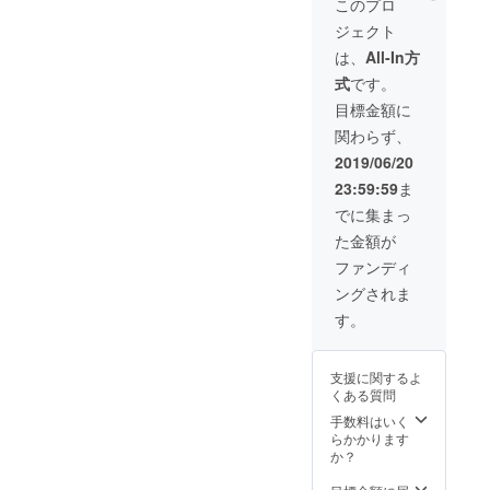
ます。
このプロ
りま
す。 ・
ジェクト
す。 ・
交通費
送料な
はご負
は、
All-In方
ど届け
担くだ
式
です。
るのに
さい。
かかる
・また
目標金額に
費用は
感謝の
関わらず、
ご負担
メッ
くださ
セージ
2019/06/20
い。 ・
を送り
23:59:59
ま
また感
ます。
謝の
でに集まっ
メッ
た金額が
セージ
を贈り
ファンディ
ます。
ングされま
す。
支援に関するよ
くある質問
手数料はいく
らかかります
か？