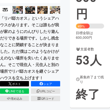
円
まちづくり・地域活性化
「リバ邸カオス」というシェアハ
ウスがあります。そこは誰もが我
CAMPFIRE for Social Good
CAMPFIRE Creation
49%
が家のようにのんびりしたり遊ん
CAMPFIREふるさと納税
machi-ya
コミュニティ
目標金額は
600,000円
だりできる場所です。しかし残念
なことに閉鎖することが決まりま
支援者数
した。ただ僕はこのようなかけが
53
人
えのない場所を失いたくありませ
ん。そこで現住人・元住人と別の
場所でリバ邸カオスを継ぐシェア
募集終了まで残
ハウスを立ち上げます！
り
ポスト
シェア
終了
LINEで送る
URLコピー
埋め込み
QRコード