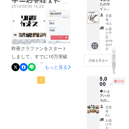
ナーや元住人たち
きれば平常心でいたいです
ことにならないっておかし
たのサ
2019/06/06 16:22
が。さて現在のところ
イン入
いなと思うんです。支援し
から嬉しいメッ
り色紙
支援
21%、かなり良いスタート
たいという気持ちを大切に
を飾れ
者：
セージを頂きまし
る権利
16人
を切れました。本当に皆様
したい。がんばれって言っ
・シェ
お届
た。
アハウ
ありがとうございます。リ
け予
てくれるだけでも僕のやる
スにあ
定：
ターンの支援割合ですが、
なたの
2019
気はあがりますし、がんば
年07
サイン
昨夜クラファンをスタート
2000円のものから10000円
こ
月
ればより良いシェアハウス
入り色
の
リ
紙を飾
タ
しまして、すでに10万突破
のものまで幅広く売れてお
になると思うんで、十分な
ー
れま
ン
詳細を見る
を
しました。支援してくれた
す。 ・
ります。ただ高めのはまだ
選
支援です。ただ初期費用も
もっと見る
択
色紙は
す
る
皆様、本当にありがとうご
全然売れてないですね。。
こちら
やっぱり高いのでクラファ
5,0
で用意
ざいます。今回のクラファ
1
今回はゴールが大きな金額
ンをやってます。余裕ある
残り12
します
00
円
が持参
ンはリバ邸カオスの移転が
なので、ここらへんが売れ
人がご厚意でノリノリで出
◆シェ
でも大
アハウ
目的ですが、初代オーナー
丈夫で
るかで勝負は決まってきそ
してくれるお金を頂ければ
スの鍋
す。 ・
や元住人たちから支援とと
うです。そういえば昨日は
イベン
また感
と。その分リターンで全力
支援
ト参加
謝の
者：
もに嬉しいメッセージを頂
リバ邸カオスにおめでたい
で返します。そんなこと
券6回分
メッ
8人
・シェ
セージ
きました。初代オーナーの
お届
ことがありました。ここで
思って呟いちゃったのです
アハウ
を送り
け予
スでは
ジロさんとはリバ邸カオス
ます。
定：