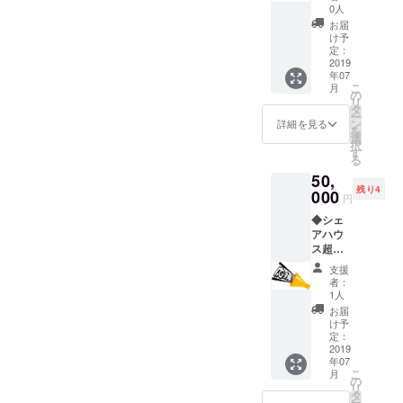
利 ・
ハウス
ており
0人
シェア
の名前
くる住人、さらにこれから
ます。
お届
ハウス
入りデ
・また
け予
初めて住む住人がいます。
の目立
ザインT
定：
感謝の
つとこ
2019
シャツ
メッ
どの人たちにも満足しても
年07
ろに広
B オー
セージ
こ
月
告を飾
プニン
の
を贈り
らえるシェアハウスを作り
リ
りま
グパー
タ
ます。
ー
す。 ・
ティー
ン
ます。頑張るぞー！！神山
詳細を見る
を
A4サイ
参加券
選
択
奎吾
ズのビ
C あな
す
る
ラを想
たのサ
50,
定して
イン入
残り4
おりま
000
り色紙
円
すが、
を飾る
◆シェ
他にご
権利 D
アハウ
希望あ
シェア
ス超応
ればご
ハウス
援パッ
相談く
の鍋イ
支援
ク ・
ださ
ベント
者：
シェア
い。 ・
参加券6
1人
ハウス
感謝の
回分 ・
お届
の運営
メッ
また感
け予
を資金
セージ
定：
謝の
的にサ
2019
を送り
メッ
年07
ポート
ます。
セージ
こ
月
したい
の
を贈り
リ
という
タ
ます。
ー