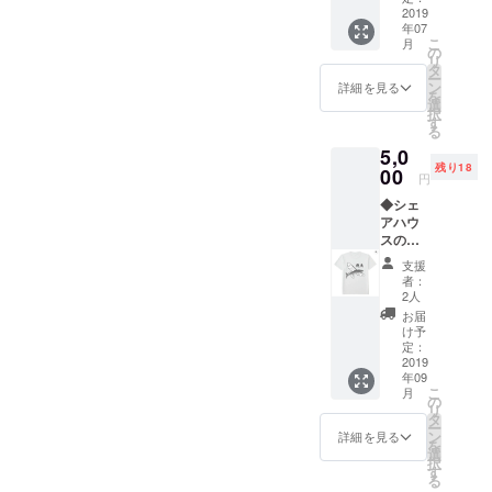
書くと全国ネットなので具
が、多分僕ってクラファン
月に一
2019
初期からずっと一緒に住ん
年07
体名は出せないですが、と
度は鍋
向いてないですよね。でも
こ
月
をしま
の
でおりました。ジロさんは
リ
ても良いことがありまし
友達からこのようなメッ
す。た
タ
ー
とえ猛
ン
詳細を見る
昨年12月に池袋にシェアハ
た。最高に良い日でした。
を
セージが返ってきました。
暑日で
選
択
も鍋を
ウス「3BASES」を作った
す
やっぱりリバ邸カオスは素
嬉しくて泣きそうになりま
る
しま
ためカオスを別の人に任せ
5,0
敵なシェアハウスだなと実
す。台
した。ちなみにこのような
残り18
風の日
00
円
離れましたが、実は僕も
感。これからも素敵なシェ
友達に出会えたのもシェア
は鍋と
◆シェ
いう決
3BASESに準住人としてお
アハウスにしていきます。
ハウスに住んでたからなん
アハウ
まりも
スの名
ありま
世話になっておりました。
です。他にもヒッチハイク
前入り
す。 ・
支援
かれこれ2年近く一緒に住ん
デザイ
それほ
ダービーとかリアル桃鉄と
者：
ンTシャ
ど重要
2人
でる中、この度カオスを引
ツの権
か大人になってもこういう
なイベ
お届
利 ・
ントの
け予
き継ぐことで3BASESを出
ことできる友達って最高
シェア
参加券
定：
ハウス
2019
になり
ることになります。とても
じゃないですか。僕がシェ
年09
の名前
ます。
こ
月
さみしいですが、ジロさん
入りデ
（リ
の
アハウスを作りたいのはこ
リ
ザインT
ターン
タ
ー
が作ってきたものをしっか
シャツ
ういう素敵な人たちが集ま
価格以
ン
詳細を見る
を
を提供
外の請
選
り引き継ぎます！他にも過
択
る場所を作りたいからで
します
求はご
す
る
（上の
ざいま
去にリバ邸カオスに住んで