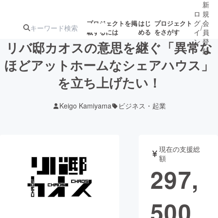
新
ロ
規
グ
会
プロジェクトを掲
はじ
プロジェクト
/
載するには
める
をさがす
イ
員
ン
登
リバ邸カオスの意思を継ぐ「異常な
録
ほどアットホームなシェアハウス」
を立ち上げたい！
人気のプロ
注目のリ
注目の新着プロ
募集終了が近いプ
もうすぐ公開
ジェクト
ターン
ジェクト
ロジェクト
されます
Keigo Kamiyama
ビジネス・起業
アート・写真
音楽
現在の支援総
テクノロジー・ガジェット
ゲーム・サ
額
297,
映像・映画
書籍・雑誌
500
ビジネス・起業
チャレンジ