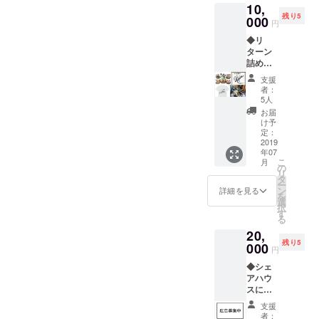
す。お金があるとかないと
10,
画像は
せ
残り5
いた住人から支援と応援を
名前が
000
ん。）
か関係なく、一緒に鍋した
円
「トビ
・一年
いただきました。リバ邸カ
◆リ
ウオ」
り遊んだりしたい。僕はか
間有効
ターン
の場
です。
オスは本当にみんなに愛さ
なり稼いだ時期も経験しま
詰め合
合）。
（2020
わせお
・住人
年6月末
れていると実感しました。
支援
したが、はっきり言って
買い得
にも贈
まで）
者：
セット
そして現オーナーのたま
られる
・また
5人
シェアハウスでみんなで鍋
・下記
正規品
感謝の
お届
ちゃん。今回はたまちゃん
の中か
になり
食べる時間の満足度ってお
メッ
け予
ら3点選
ます。
定：
セージ
から引き継ぐことになりま
金払っても買えないです。
び、支
2019
・色は
を送り
年07
援の際
白の
ます。
す。たまちゃんが作ってき
こ
だからみんなで同じTシャツ
月
に備考
み、サ
の
リ
欄に記
た雰囲気もとても良く、ジ
イズは
タ
着て遊びましょう。このT
ー
入して
M・Lに
ン
詳細を見る
を
ロさんのカオスからさらに
くださ
なりま
選
シャツだけは全く売れてな
択
い。詳
すので
す
居心地の良さをアップさせ
る
いので、誰か支援してくだ
細はそ
ご希望
20,
れぞれ
のサイ
てくれました。新しいカオ
さい。（飛魚は仮です。名
残り5
のリ
000
ズを備
円
ターン
スはジロさんの代から住ん
考欄に
前決まったらちゃんと作り
◆シェ
を参照
ご記入
でいる住人、たまちゃんの
アハウ
してく
くださ
ます。）
スに広
ださ
い。 ・
代から住んでいる住人、そ
告を飾
い。 A
送料も
支援
れる権
シェア
含まれ
者：
して前に住んでいて戻って