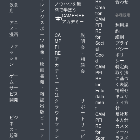
RE
合わせ
ノウハウを無
飲食
レ
Crea
料で学ぼう
店
ン
tion
各種規定
CAMPFIRE
ジ
CAM
アカデミー
アニ
ス
利用規
PFI
メ・
ポ
約
RE
漫画
ー
CA
説
細則
for
ツ
MP
明
プライ
Soci
ファ
映
FI
会
バシー
al
ッ
像
RE
・
ポリ
Goo
ショ
・
ア
相
シー
d
ン
映
カ
談
特定商
CAM
画
デ
会
取引法
PFI
ゲー
書
ミ
に基づ
RE
ム・
籍
ー
く表記
for
サー
・
と
情報セ
Ente
ビス
雑
は
キュリ
rtain
開発
誌
ク
サ
ティ方
men
出
ラ
ポ
針
t
版
ウ
ー
反社基
CAM
ビジ
ビ
ド
ト
本方針
PFI
ネ
ュ
フ
サ
カスタ
RE
ス・
ー
ァ
ー
マーハ
for
起業
テ
ン
ビ
ラスメ
Spor