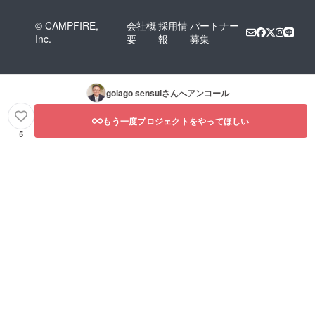
© CAMPFIRE,
会社概
採用情
パートナー
Inc.
要
報
募集
golago sensui
さんへアンコール
もう一度プロジェクトをやってほしい
5