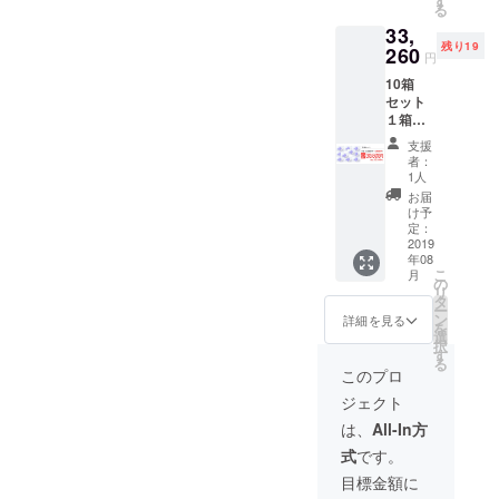
す
る
33,
残り19
260
円
10箱
セット
１箱：
定価
支援
8,800円
者：
【65%
1人
OFF】
お届
け予
定：
2019
年08
こ
月
の
リ
タ
ー
ン
詳細を見る
を
選
択
す
る
このプロ
ジェクト
は、
All-In方
式
です。
目標金額に