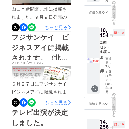
こ
月
の
リ
タ
西日本新聞北九州に掲載さ
ー
ン
詳細を見る
を
れました。９月９日発売の
選
択
す
る
「令和ベストヒット２０１
もっと見る
10,
９」にも掲載が決定しまし
残り13
454
フジサンケイ ビ
円
たのでご報告させて頂きま
２箱
ジネスアイに掲載
セット
す。皆様のダイエットの一
１箱：
されます。（北海
定価
助になれるように最高品質
支援
8,800円
2019/06/25 13:47
者：
の商品をお届けさせて頂き
【45%
道と沖縄除く）
7人
OFF】
お届
ます。今後ともご支援宜し
け予
定：
くお願いします。
６月２７日にフジサンケイ
2019
年08
ビジネスアイに掲載されま
こ
月
の
リ
タ
す。見てください！
ー
もっと見る
ン
詳細を見る
を
選
テレビ出演が決定
択
す
る
しました。
14,
残り19
256
円