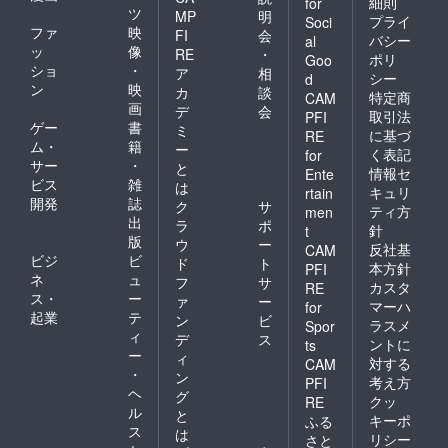
細則
for
ツ
MP
明
プライ
Soci
ファ
映
FI
会
バシー
al
ッ
像
RE
・
ポリ
Goo
ショ
・
ア
相
シー
d
ン
映
カ
談
特定商
CAM
画
デ
会
取引法
PFI
ゲー
書
ミ
に基づ
RE
ム・
籍
ー
く表記
for
サー
・
と
情報セ
Ente
ビス
雑
は
キュリ
rtain
開発
誌
ク
サ
ティ方
men
出
ラ
ポ
針
t
版
ウ
ー
反社基
CAM
ビジ
ビ
ド
ト
本方針
PFI
ネ
ュ
フ
サ
カスタ
RE
ス・
ー
ァ
ー
マーハ
for
起業
テ
ン
ビ
ラスメ
Spor
ィ
デ
ス
ントに
ts
ー
ィ
対する
CAM
・
ン
考え方
PFI
ヘ
グ
クッ
RE
ル
と
キーポ
ふる
ス
は
リシー
さと