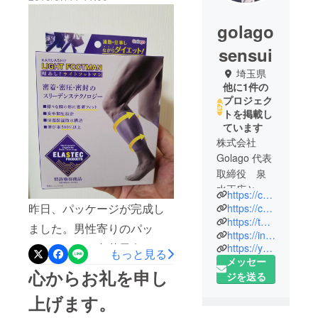
golago
sensui
埼玉県
他に1件の
プロジェク
トを掲載し
ています
株式会社
Golago 代表
取締役 泉
水正広と申
https://cecia-golago.com/
します。毎
昨日、パッケージが完成し
https://cecia-diet-golago.com/
日通勤、外
https://twitter.com/CECIA_Golago/
ました。男性寄りのパッ
https://instagram.com/CECIA_2021/
回りで頑
ケージですが老若男女が使
https://youtube.com/watch?v=p60VzMcMLas&feature=share
張っている
もっと見る
メッセー
用できる男女兼用になりま
のに、仕事
心からお礼を申し
ジを送る
が忙しくて
す。キャンプファイアに投
なかなか運
上げます。
稿直前に急遽ホームページ
動できな