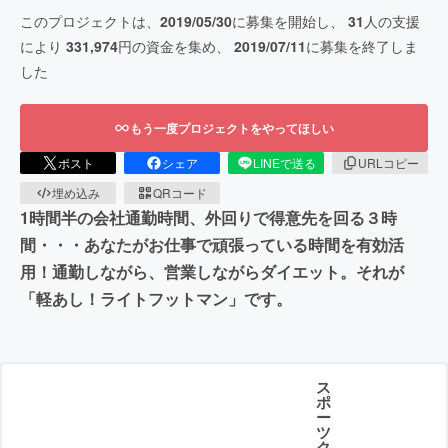
このプロジェクトは、
2019/05/30
に募集を開始し、
31
人の支援
により
331,974
円の資金を集め、
2019/07/11
に募集を終了しま
した
もう一度プロジェクトをやってほしい
ポスト
シェア
LINEで送る
URLコピー
埋め込み
QRコード
1時間半の会社通勤時間、外回りで得意先を回る３時
間・・・あなたがお仕事で頑張っている時間を有効活
用！通勤しながら、営業しながらダイエット。それが
「軽あし！ライトフットマン」です。
ス
ポ
ー
ツ
ク