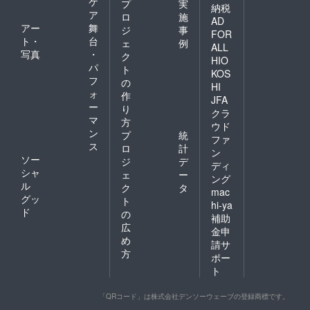
ケ
プ
実
納税
ア
ロ
施
AD
アー
舞
ジ
事
FOR
ト・
台
ェ
例
ALL
写真
・
ク
HIO
パ
ト
KOS
フ
の
HI
ォ
作
JFA
ー
り
クラ
マ
方
ウド
ン
プ
統
ファ
ス
ロ
計
ン
ソー
ジ
デ
ディ
シャ
ェ
ー
ング
ル
ク
タ
mac
グッ
ト
hi-ya
ド
の
補助
広
金申
め
請サ
方
ポー
ト
「QRコード」は株式会社デンソーウェーブの登録商標です。