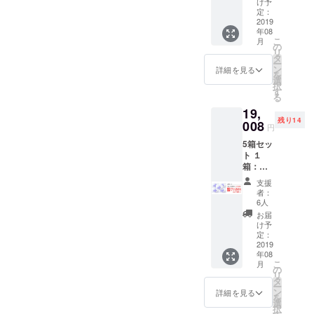
け予
ですので決まり次第、ご報
定：
2019
告させて頂きます。明日の
年08
こ
月
の
西日本新聞朝刊の福岡と熊
リ
タ
ー
本にも掲載されます。宜し
ン
詳細を見る
を
選
択
くお願いします。
す
る
19,
残り14
008
円
5箱セッ
ト １
箱：定
価8,800
支援
円
者：
【60%
6人
OFF】
お届
け予
定：
2019
年08
こ
月
の
リ
タ
ー
ン
詳細を見る
を
選
択