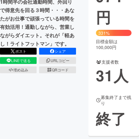
1時間半の会社通勤時間、外回り
円
で得意先を回る３時間・・・あな
まちづくり・地域活性化
たがお仕事で頑張っている時間を
有効活用！通勤しながら、営業し
CAMPFIRE for Social Good
CAMPFIRE Creation
331%
ながらダイエット。それが「軽あ
CAMPFIREふるさと納税
machi-ya
コミュニティ
目標金額は
し！ライトフットマン」です。
100,000円
ポスト
シェア
LINEで送る
URLコピー
支援者数
31
人
埋め込み
QRコード
募集終了まで残
り
終了