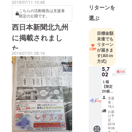
2019/07/11 10:48
の書き換えを決断したため
い・・・そ
リターンを
こちらの活動報告は支援者
んなあなた
ご心配とご迷惑をお掛けし
限定の公開です。
選ぶ
にこそ使っ
た事を深く反省しお詫び申
て欲しいダ
西日本新聞北九州
し上げます。現在、カード
イエット商
目標金額
に掲載されまし
決済機能を修復しておりも
品を開発し
未達でも
ました。
リターン
う少し完成まで時間が掛
た。
が届きま
かってしまいます。本当に
2019/07/01 08:19
す
(All-in
方式)
申し訳ありませんでした。
5,7
本日、投稿終了となります
残り4
02
円
が今回の皆様のご支援、ご
１箱
指導を今後の商品開発に生
【限定
20個】
かしてまいります。今後と
定価
支援
8,800円
も宜しくお願いします。
者：
の
16人
40％OF
お届
F
け予
定：
2019
年08