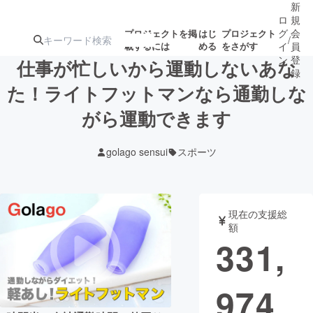
新
ロ
規
グ
会
プロジェクトを掲
はじ
プロジェクト
/
載するには
める
をさがす
イ
員
ン
登
仕事が忙しいから運動しないあな
録
た！ライトフットマンなら通勤しな
がら運動できます
人気のプロ
注目のリ
注目の新着プロ
募集終了が近いプ
もうすぐ公開
ジェクト
ターン
ジェクト
ロジェクト
されます
golago sensui
スポーツ
アート・写真
音楽
現在の支援総
テクノロジー・ガジェット
ゲーム・サ
額
331,
映像・映画
書籍・雑誌
974
ビジネス・起業
チャレンジ