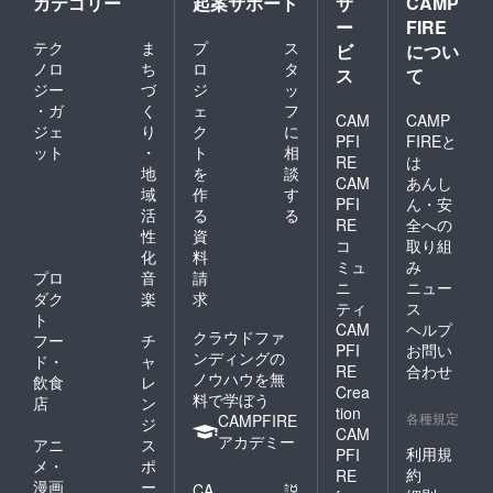
カテゴリー
起案サポート
サ
CAMP
ー
FIRE
テク
ま
プ
ス
ビ
につい
ノロ
ち
ロ
タ
ス
て
ジー
づ
ジ
ッ
・ガ
く
ェ
フ
CAM
CAMP
ジェ
り
ク
に
PFI
FIREと
ット
・
ト
相
RE
は
地
を
談
CAM
あんし
域
作
す
PFI
ん・安
活
る
る
RE
全への
性
資
コ
取り組
化
料
ミュ
み
プロ
音
請
ニ
ニュー
ダク
楽
求
ティ
ス
ト
CAM
ヘルプ
クラウドファ
フー
チ
PFI
お問い
ンディングの
ド・
ャ
RE
合わせ
ノウハウを無
飲食
レ
Crea
料で学ぼう
店
ン
tion
各種規定
CAMPFIRE
ジ
CAM
アカデミー
アニ
ス
利用規
PFI
メ・
ポ
約
RE
漫画
ー
CA
説