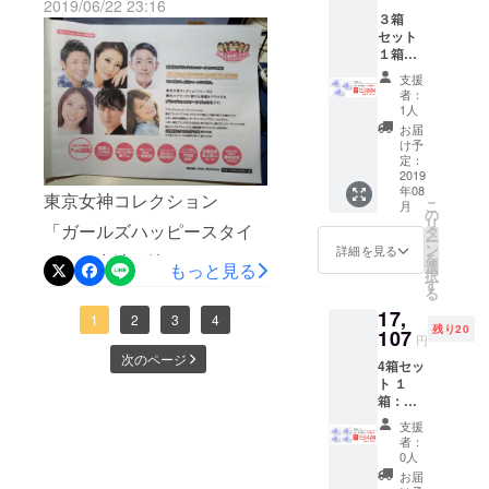
2019/06/22 23:16
３箱
セット
１箱：
定価
支援
8,800円
者：
【50%
1人
OFF】
お届
け予
定：
2019
年08
東京女神コレクション
こ
月
の
リ
「ガールズハッピースタイ
タ
ー
ン
詳細を見る
を
ル」に出演が決まりまし
選
もっと見る
択
す
た。放映日は８月下旬から
る
17,
９月初旬にまります。千葉
1
2
3
4
残り20
107
円
テレビ、テレビ埼玉、ＦＯ
次のページ
4箱セッ
Ｘで放映ですので関東近辺
ト １
箱：定
の放送になります。その他
価8,800
支援
円
テレビショッピングやバラ
者：
【55%
0人
OFF】
エティー番組にも主演予定
お届