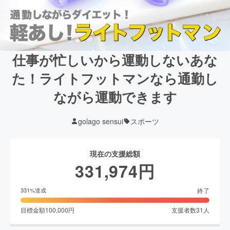
仕事が忙しいから運動しないあな
た！ライトフットマンなら通勤し
ながら運動できます
golago sensui
スポーツ
現在の支援総額
331,974
円
終了
331
%達成
目標金額
100,000
円
支援者数
31
人