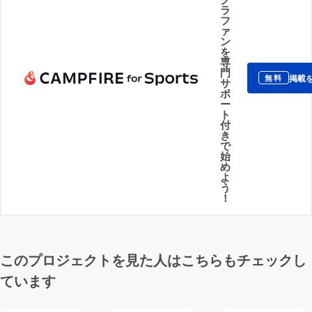
ラ
フ
ァ
ン
を
専
門
掲載
無料
サ
ポ
ー
ト
付
き
で
始
め
よ
う
！
このプロジェクトを見た人はこちらもチェックし
ています