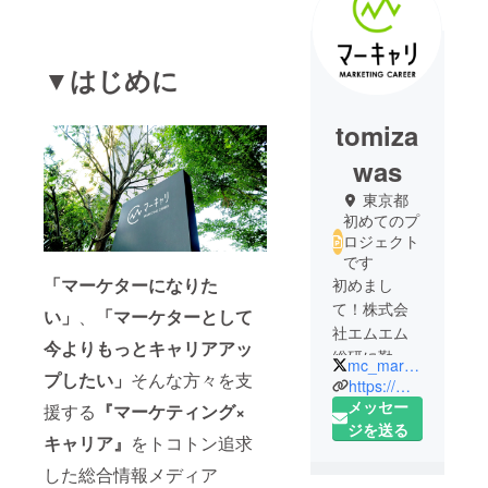
▼はじめに
tomiza
was
東京都
初めてのプ
ロジェクト
です
「マーケターになりた
初めまし
て！株式会
い」
、
「マーケターとして
社エムエム
今よりもっとキャリアアッ
総研に勤め
mc_marcari
プしたい」
そんな方々を支
ている冨沢
https://mar-cari.jp/
と申しま
メッセー
援する
『マーケティング×
す。
ジを送る
キャリア』
をトコトン追求
した総合情報メディア
2019年から