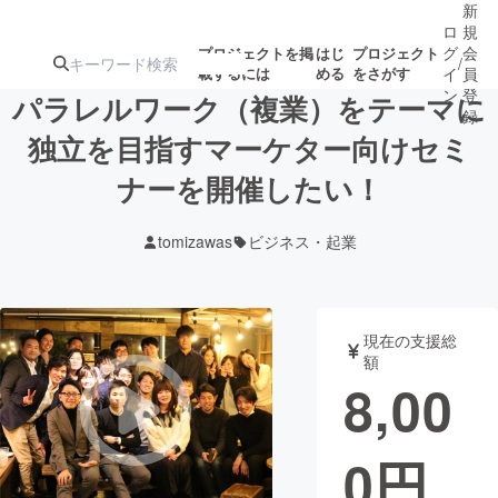
新
ロ
規
グ
会
プロジェクトを掲
はじ
プロジェクト
/
載するには
める
をさがす
イ
員
ン
登
パラレルワーク（複業）をテーマに
録
独立を目指すマーケター向けセミ
ナーを開催したい！
人気のプロ
注目のリ
注目の新着プロ
募集終了が近いプ
もうすぐ公開
ジェクト
ターン
ジェクト
ロジェクト
されます
tomizawas
ビジネス・起業
アート・写真
音楽
現在の支援総
テクノロジー・ガジェット
ゲーム・サ
額
8,00
映像・映画
書籍・雑誌
0
円
ビジネス・起業
チャレンジ