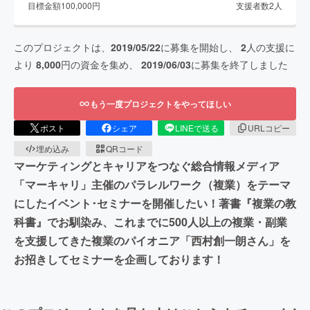
目標金額
100,000
円
支援者数
2
人
このプロジェクトは、
2019/05/22
に募集を開始し、
2
人の支援に
より
8,000
円の資金を集め、
2019/06/03
に募集を終了しました
もう一度プロジェクトをやってほしい
ポスト
シェア
LINEで送る
URLコピー
埋め込み
QRコード
マーケティングとキャリアをつなぐ総合情報メディア
「マーキャリ」主催のパラレルワーク（複業）をテーマ
にしたイベント･セミナーを開催したい！著書『複業の教
科書』でお馴染み、これまでに500人以上の複業・副業
を支援してきた複業のパイオニア「西村創一朗さん」を
お招きしてセミナーを企画しております！