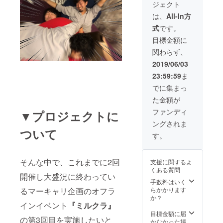
ご負担でお願い
ジェクト
り、マーキャリ
せて頂きます。
致します。
内に掲載致しま
は、
All-In方
後日、本社東新
す。 ※後日、日
宿（東京都新宿
式
です。
程を調整しイン
区新宿6-27-56）
タビューと撮影
目標金額に
にお越し頂ける
をさせて頂きま
方限定になりま
関わらず、
す。 ※パラレル
す。 ※支援時、
ワーカーもしく
2019/06/03
必ず備考欄にご
は複業志望者で
希望のお名前を
23:59:59
ま
かつ顔出し必須
ご記入くださ
とさせて頂きま
でに集まっ
い。記入のない
す。本社東新宿
場合は
た金額が
（東京都新宿区
CAMPFIREの
新宿6-27-56）に
ファンディ
ユーザー名を掲
▼プロジェクトに
お越し頂ける方
載いたします。
ングされま
限定になりま
ご了承くださ
ついて
す。 ※支援時、
す。
い。 ※イベント
必ず備考欄にご
参加に伴う交通
希望のお名前を
費に関しまして
ご記入くださ
は、支援額とは
そんな中で、これまでに2回
支援に関するよ
い。記入のない
別にユーザー様
くある質問
場合は
開催し大盛況に終わってい
ご負担でお願い
手数料はいく
CAMPFIREの
致します。
るマーキャリ企画のオフラ
らかかります
ユーザー名を掲
か？
載いたします。
インイベント
『ミルクラ』
ご了承くださ
目標金額に届
い。 ※イベント
の第3回目を実施したいと
かなかった場
参加に伴う交通