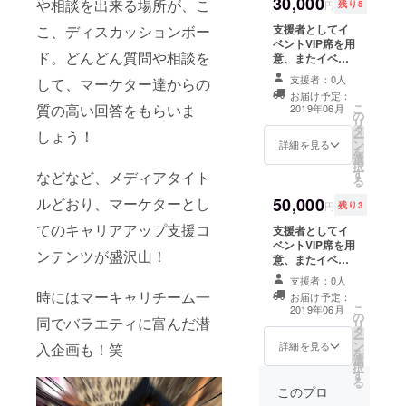
30,000
示）。※席順は申
や相談を出来る場所が、こ
記入ください。
円
残り5
し込み順。更に
記入のない場合
支援者としてイ
こ、ディスカッションボー
後日支援者とし
はCAMPFIREの
ベントVIP席を用
てのインタ
ユーザー名を掲
ド。どんどん質問や相談を
意、またイベン
ビュー記事を
載いたします。
ト会場にて支援
マーキャリサイ
ご了承くださ
支援者：0人
して、マーケター達からの
者としてお名前
ト内にまとめて
い。 ※イベント
お届け予定：
（希望の場合は
掲載致します。
参加に伴う交通
こ
質の高い回答をもらいま
2019年06月
の
会社名も）を掲
※インタビューに
費に関しまして
リ
タ
載させて頂きま
関しては当日、
は、支援額とは
しょう！
ー
ン
す。（プロジェ
詳細を見る
または状況次第
別にユーザー様
を
選
クターによるス
では後日メール
ご負担でお願い
択
す
クリーン表
などなど、メディアタイト
にてさせて頂き
致します。
る
示）。更に後
ます。 ※支援
50,000
ルどおり、マーケターとし
日、支援者とし
時、必ず備考欄
円
残り3
ての特集インタ
にご希望のお名
てのキャリアアップ支援コ
支援者としてイ
ビュー記事を
前をご記入くだ
ベントVIP席を用
マーキャリサイ
さい。記入のな
ンテンツが盛沢山！
意、またイベン
ト内に１ページ
い場合は
ト会場にて支援
に渡り掲載致し
CAMPFIREの
支援者：0人
者としてお名前
ます。後日、日
ユーザー名を掲
時にはマーキャリチーム一
お届け予定：
（希望の場合は
程を調整しイン
載いたします。
こ
2019年06月
の
会社名も）を掲
タビューと撮影
ご了承くださ
同でバラエティに富んだ潜
リ
タ
載させて頂きま
をさせて頂きま
い。 ※イベント
ー
ン
す。（プロジェ
詳細を見る
入企画も！笑
す。 ※現時点で
参加に伴う交通
を
選
クターによるス
パラレルワー
費に関しまして
択
す
クリーン表
カーもしくは複
は、支援額とは
る
示）。更に特集
このプロ
業志望者でかつ
別にユーザー様
記事を3回に渡
顔出し必須とさ