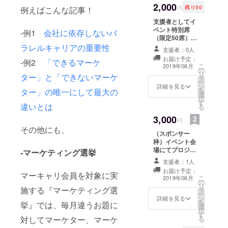
ルアップの
2,000
ください。 記入
円
残り50
例えばこんな記事！
チャンスを
のない場合は
支援者としてイ
CAMPFIREの
増やせるよ
ベント特別席
ユーザー名を掲
‐例1
会社に依存しないパ
うにするこ
（限定50席）を
載いたします。
用意、またイベ
とを理念に
ラレルキャリアの重要性
ご了承くださ
支援者：0人
ント会場にて支
い。
活動してお
お届け予定：
‐例2
「できるマーケ
援者としてお名
こ
2019年06月
ります。
の
前（希望の場合
リ
ター」と「できないマーケ
タ
は会社名も）を
ー
ン
掲載させて頂き
詳細を見る
を
ター」の唯一にして最大の
選
ます。（プロ
択
す
ジェクターによ
違いとは
る
るスクリーン表
3,000
示）※席順は申し
円
込み順 ※支援
その他にも、
（スポンサー
時、必ず備考欄
枠）イベント会
にご希望のお名
場にてプロジェ
‐マーケティング選挙
前をご記入くだ
クターにてスク
さい。記入のな
支援者：1人
リーン上に協賛
い場合は
お届け予定：
表示の上、更に
マーキャリ会員を対象に実
CAMPFIREの
こ
2019年06月
の
読み上げも行い
ユーザー名を掲
リ
施する『マーケティング選
タ
ます。 ※支援
載いたします。
ー
ン
時、必ず備考欄
詳細を見る
ご了承くださ
を
挙』では、毎月違うお題に
選
にご希望のお名
い。 ※イベント
択
す
前をご記入くだ
参加に伴う交通
る
対してマーケター、マーケ
さい。記入のな
費に関しまして