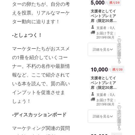
5,000
い場合は
は、支援額とは
円
残り20
ターの卵たちが、自分の考
CAMPFIREの
別にユーザー様
支援者としてイ
ユーザー名を掲
えを投票。リアルなマーケ
ご負担でお願い
ベントプレミア
載いたします。
致します。
席（限定20席）
ター動向に迫ります！
ご了承くださ
を用意、またイ
い。
支援者：0人
ベント会場にて
お届け予定：
‐としょつく！
支援者としてお
こ
2019年06月
の
名前（希望の場
リ
タ
合は会社名も）
ー
マーケターたちがおススメ
ン
を掲載させて頂
詳細を見る
を
選
きます。（プロ
択
の1冊を紹介していくコー
す
ジェクターによ
る
るスクリーン表
ナー。不朽の名作や最新情
10,000
示）。更にイベ
円
残り20
ント開催後
報など、ここで紹介されて
支援者としてイ
YouTubeやマー
ベントプレミア
いる本を読んで、質の高い
キャリなどWeb
席（限定20席）
上で公開のミル
インプットを促進させま
を用意、またイ
クラ･プロモー
支援者：0人
ベント会場にて
ション動画にて
お届け予定：
しょう！
支援者としてお
支援者としてお
こ
2019年06月
の
名前（希望の場
名前を掲載させ
リ
タ
合は会社名も）
て頂きます。 ※
ー
‐ディスカッションボード
ン
を掲載させて頂
詳細を見る
席順は申し込み
を
選
きます。（プロ
順 ※支援時、必
択
す
ジェクターによ
ず備考欄にご希
マーケティング関連の質問
る
るスクリーン表
望のお名前をご