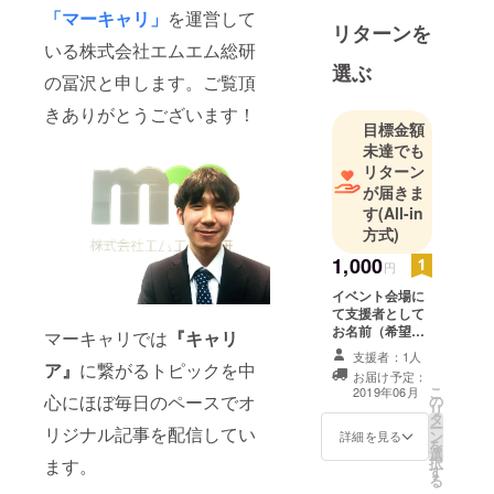
ミルクラと
「マーキャリ」
を運営して
リターンを
いうオフラ
いる株式会社エムエム総研
インイベン
選ぶ
の冨沢と申します。ご覧頂
トの運営に
携わってい
きありがとうございます！
目標金額
ます。
未達でも
リターン
この度のプ
が届きま
ロジェクト
す
(All-in
『ミルク
方式)
ラ』を通し
1,000
円
て多くのパ
イベント会場に
ラレルワー
て支援者として
クに興味が
お名前（希望の
マーキャリでは
『キャリ
場合は会社名
ある方、
支援者：1人
も）を掲載させ
ア』
に繋がるトピックを中
マーケティ
お届け予定：
て頂きます。
こ
2019年06月
心にほぼ毎日のペースでオ
ングに従事
の
（プロジェク
リ
タ
ターによるスク
している方
ー
リジナル記事を配信してい
ン
リーン表示） ※
詳細を見る
を
が人脈を広
選
支援時、必ず備
択
ます。
す
考欄にご希望の
げて、スキ
る
お名前をご記入