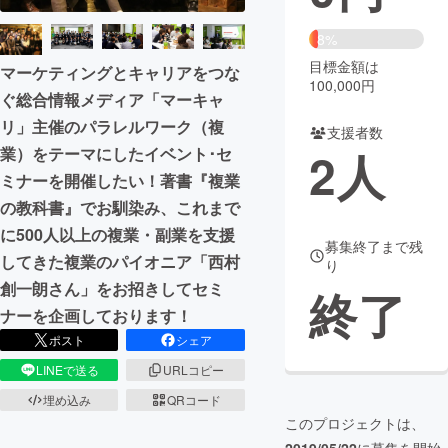
まちづくり・地域活性化
8%
目標金額は
マーケティングとキャリアをつな
100,000円
ぐ総合情報メディア「マーキャ
CAMPFIRE for Social Good
CAMPFIRE Creation
リ」主催のパラレルワーク（複
CAMPFIREふるさと納税
machi-ya
コミュニティ
支援者数
2
人
業）をテーマにしたイベント･セ
ミナーを開催したい！著書『複業
の教科書』でお馴染み、これまで
に500人以上の複業・副業を支援
募集終了まで残
してきた複業のパイオニア「西村
り
創一朗さん」をお招きしてセミ
終了
ナーを企画しております！
ポスト
シェア
LINEで送る
URLコピー
埋め込み
QRコード
このプロジェクトは、