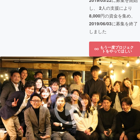
2019/05/22
に募集を開始
し、
2
人の支援により
8,000
円の資金を集め、
2019/06/03
に募集を終了
しました
もう一度プロジェク
トをやってほしい