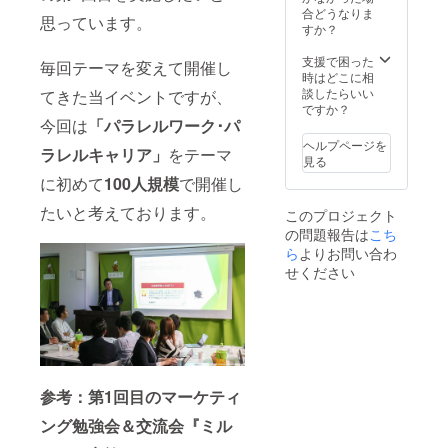
合どうなりま
費に関しまして
思っています。
すか？
は、支援額とは
別にユーザー様
支援で困った
ご負担でお願い
毎回テーマを変えて開催し
時はどこに相
致します。
談したらいい
てきた当イベントですが、
ですか？
今回は
「パラレルワーク･パ
ヘルプページを
ラレルキャリア」
をテーマ
見る
に初めて
100人規模
で開催し
たいと考えております。
このプロジェクト
の問題報告は
こち
ら
よりお問い合わ
せください
参考：第1回目のマーケティ
ング勉強会＆交流会『ミル