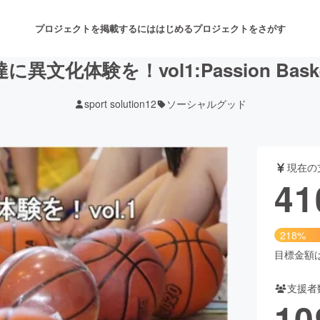
プロジェクトを掲載するには
はじめる
プロジェクトをさがす
文化体験を！vol1:Passion Basket
sport solution12
ソーシャルグッド
注目のリターン
注目の新着プロジェクト
募集終了が近いプロジェクト
も
現在の
音楽
舞台・パフォーマンス
41
ゲーム・サービス開発
フード・飲食店
218%
書籍・雑誌出版
アニメ・漫画
目標金額は1
支援者
チャレンジ
ビューティー・ヘルスケ
10