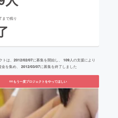
了まで残り
了
クトは、
2012/02/07
に募集を開始し、
109
人の支援により
資金を集め、
2012/03/07
に募集を終了しました
もう一度プロジェクトをやってほしい