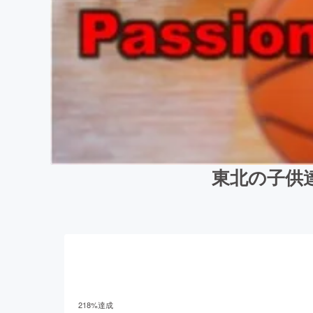
東北の子供達に異
218
%達成