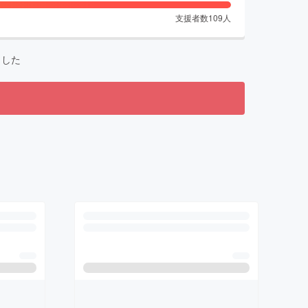
支援者数
109
人
ました