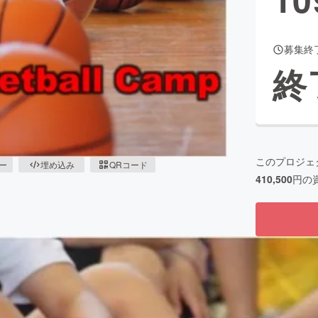
募集終
CAMPFIRE for Social Good
CAMPFIRE Creation
終
CAMPFIREふるさと納税
machi-ya
コミュニティ
このプロジェ
ピー
埋め込み
QRコード
410,500
円の