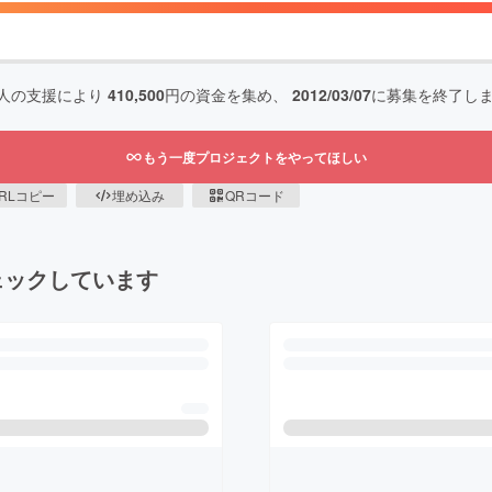
人の支援により
410,500
円の資金を集め、
2012/03/07
に募集を終了し
もう一度プロジェクトをやってほしい
RLコピー
埋め込み
QRコード
ェックしています