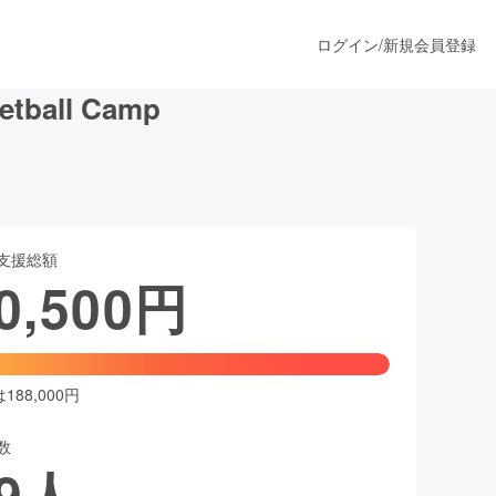
ログイン
/
新規会員登録
ball Camp
うすぐ公開されます
支援総額
プロダクト
0,500
円
ファッション
スポーツ
88,000円
数
ア
ソーシャルグッド
9
人