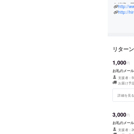
む組織。
http://w
プロジェ
http://h
を行う「
値を体育
値分析プ
いる。
ホームページ ht
リターン
Sport S
1,000
大学時代にNB
円
を行う。
お礼のメール
金融・不
支援者：5
代表ブログ： ht
お届け予
Twitter: s
詳細を見
3,000
円
お礼のメール
支援者：2