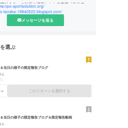
国際社会化への対応を課題とした本事業「海外交流
ww.npo-sportsolution.org/
クト」に加え、アスリートと共にキャリア教育支援
iro-tanaka-19840522.blogspot.com/
学校訪問プロジェクト」、スポーツが持つ本質的価
メッセージを送る
会出身の経営者等からヒアリングし分析を行う「価
ロジェクト」の3つのプロジェクトを現在推進して
tp://www.npo-sportsolution.org/
を選ぶ
olution代表 田中 裕之
AのチームSeattle Sonics & Stormでインターン
本業の総合商社では中国・アメリカを中心地とした
＆当日の様子の限定報告ブログ
動産ビジネスを担当している。
5人
tp://hiro-tanaka-19840522.blogspot.com/
定：
ss_hiro522
このリターンを選択する
る
＆当日の様子の限定報告ブログ＆限定報告動画
6人